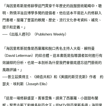
「海因里希斯是修辭學這門貫穿千年歷史的說服藝術範疇中，聰
明、熱情洋溢且博學多聞的提倡者，他在這本平易近人的修辭入
門書裡，搜羅了豐富的軼聞、歷史、流行文化參考資料、補充、
提示和定義。」
──《出版人週刊》（Publishers Weekly）
「海因里希斯就像是西塞羅和脫口秀名主持人大衛．賴特曼
（David Letterman）的綜合體。這本書既是指導讀者如何進行有
效論辯的分析，也是一本剖析為什麼我們會徹底遺忘這門藝術的
風趣評論。」
──普立茲獎得主、《締造共和》和《美國的斯芬克斯》作者　約
瑟夫．埃利斯（Joseph Ellis）
「這是一場修辭盛宴，賓客雲集，請來了西塞羅、小甜甜布蘭
妮、聖奧古斯丁和維多利亞女王。從MTV到亞里斯多德，海因里