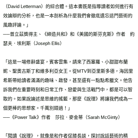
（David Letterman）的綜合體。這本書既是指導讀者如何進行有
效論辯的分析，也是一本剖析為什麼我們會徹底遺忘這門藝術的
風趣評論。」
──普立茲獎得主、《締造共和》和《美國的斯芬克斯》作者　約
瑟夫．埃利斯（Joseph Ellis）
「這是一場修辭盛宴，賓客雲集，請來了西塞羅、小甜甜布蘭
妮、聖奧古斯丁和維多利亞女王。從MTV到亞里斯多德，海因里
希斯帶給讀者滿滿的趣味、啟發，甚至還有一點點希臘文。他告
訴我們在重要時刻和日常工作、戀愛與生活戰鬥中，都是可以智
取的。如果說論述是思維的搖籃，那麼《說理》將讓我們成為一
個更棒的思想家。千萬別錯過！」
──《Power Talk》作者　莎拉．麥金蒂（Sarah McGinty）
「閱讀《說理》，就像是和作者促膝長談，探討說話藝術的精