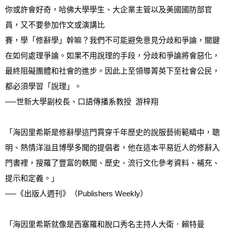
你或許會好奇，哈佛大學學生、大企業主管以及美國國防部官
員，又不要參加作文或演講比
賽，學「修辭學」幹嘛？我們不可能避免意見分歧和爭論，關鍵
在如何處理爭論。如果不用說理的手段，分歧和爭論將會惡化，
最終阻礙團體和社會的進步。因此上至領導菁英下至社會公民，
都必須學習「說理」。
──世新大學副校長、口語傳播系教授  游梓翔
「海因里希斯是修辭學這門貫穿千年歷史的說服藝術範疇中，聰
明、熱情洋溢且博學多聞的提倡者，他在這本平易近人的修辭入
門書裡，搜羅了豐富的軼聞、歷史、流行文化參考資料、補充、
提示和定義。」
──《出版人週刊》（Publishers Weekly）
「海因里希斯就像是西塞羅和脫口秀名主持人大衛．賴特曼