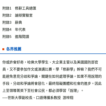
附錄1　修辭工具總匯
附錄2　論辯實驗室
附錄3　辭典
附錄4　年代表
附錄5　進階閱讀
各界推薦
你或許會好奇，哈佛大學學生、大企業主管以及美國國防部官
員，又不要參加作文或演講比賽，學「修辭學」幹嘛？我們不可
能避免意見分歧和爭論，關鍵在如何處理爭論。如果不用說理的
手段，分歧和爭論將會惡化，最終阻礙團體和社會的進步。因此
上至領導菁英下至社會公民，都必須學習「說理」。
──世新大學副校長、口語傳播系教授  游梓翔