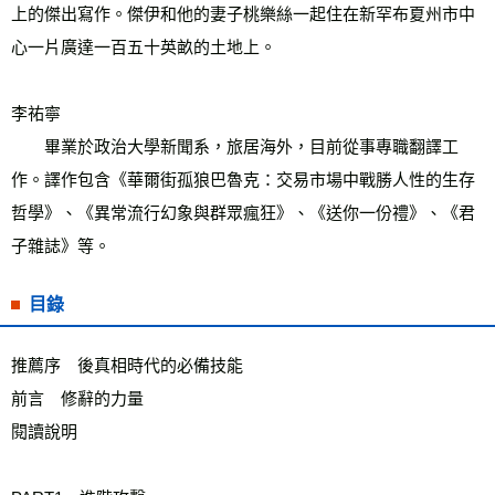
上的傑出寫作。傑伊和他的妻子桃樂絲一起住在新罕布夏州市中
心一片廣達一百五十英畝的土地上。
李祐寧
　　畢業於政治大學新聞系，旅居海外，目前從事專職翻譯工
作。譯作包含《華爾街孤狼巴魯克：交易市場中戰勝人性的生存
哲學》、《異常流行幻象與群眾瘋狂》、《送你一份禮》、《君
子雜誌》等。
目錄
推薦序　後真相時代的必備技能
前言　修辭的力量
閱讀說明