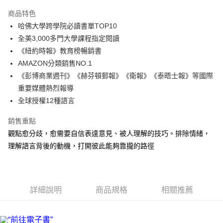
LINE Pay
商品特色
Apple Pay
哈佛大學跨學院必讀書單TOP10
全美3,000多門大學課程指定閱讀
街口支付
《紐約時報》教育榜暢銷書
悠遊付
AMAZON分類銷售NO.1
《彭博商業週刊》《赫芬頓郵報》《衛報》《泰晤士報》等國際
ATM付款
重要媒體熱烈報導
全球授權12種語言
運送方式
全家取貨付款
銷售重點
每筆NT$50，滿NT$499(含以上)免運費
觀點愈分歧，愈需要自信表達意見、被人理解的技巧。排除情緒，
理解語言背後的動機，打開彼此能夠靠攏的路徑
付款後全家取貨
每筆NT$50，滿NT$499(含以上)免運費
7-11取貨付款
詳細說明
商品規格
相關推薦
每筆NT$60，滿NT$799(含以上)免運費
付款後7-11取貨