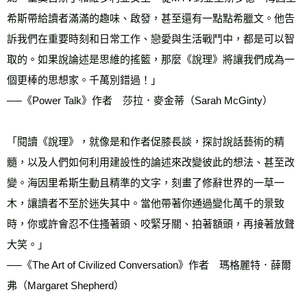
希斯帶給讀者滿滿的趣味、啟發，甚至還有一點點希臘文。他告
訴我們在重要時刻和日常工作、戀愛與生活戰鬥中，都是可以智
取的。如果說論述是思維的搖籃，那麼《說理》將讓我們成為一
個更棒的思想家。千萬別錯過！」
──《Power Talk》作者　莎拉．麥金蒂（Sarah McGinty）
「閱讀《說理》，就像是和作者促膝長談，探討說話藝術的精
髓，以及人們如何利用建設性的論述來改變彼此的想法、甚至改
變。海因里希斯生動且精準的文字，刻畫了修辭世界的一草一
木，讓讀者不至於迷失其中。當他帶著你通過變化萬千的景致
時，你或許會忍不住搔著頭、咬緊牙關、拍著額頭，再接著放聲
大笑。」
──《The Art of Civilized Conversation》作者　瑪格麗特．薛爾
弗（Margaret Shepherd）