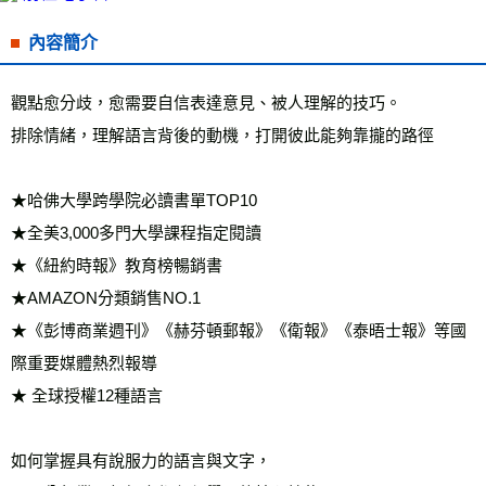
每筆NT$60，滿NT$799(含以上)免運費
內容簡介
宅配
每筆NT$70，滿NT$799(含以上)免運費
觀點愈分歧，愈需要自信表達意見、被人理解的技巧。
離島宅配
排除情緒，理解語言背後的動機，打開彼此能夠靠攏的路徑
每筆NT$200，滿NT$99,999(含以上)免運費
海外叢書運費
查看運費
★哈佛大學跨學院必讀書單TOP10
雜誌海外運費
查看運費
★全美3,000多門大學課程指定閱讀
★《紐約時報》教育榜暢銷書
數位商品海外免運
查看運費
★AMAZON分類銷售NO.1
★《彭博商業週刊》《赫芬頓郵報》《衛報》《泰晤士報》等國
際重要媒體熱烈報導
★ 全球授權12種語言
如何掌握具有說服力的語言與文字，