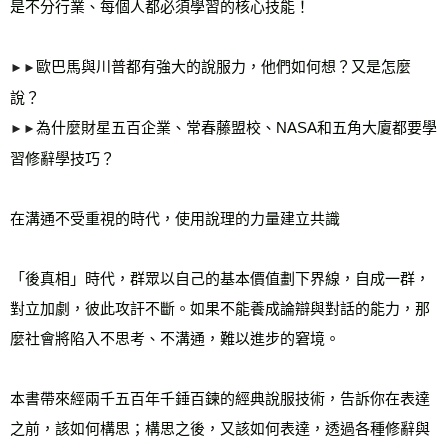
是不分行業、每個人都必須學習的核心技能！
歐巴馬與川普都有強大的說服力，他們如何想？又是怎麼
►►
說？
為什麼財星五百企業、常春藤盟校、NASA和五角大廈都要學
►►
習修辭學技巧？
在溝通不受重視的時代，使用說理的力量建立共識
「後真相」時代，群眾以自己的基本價值劃下界線，自成一群，
對立加劇，彼此攻訐不斷。如果不能養成論辯與對話的能力，那
麼社會將陷入不思考、不溝通，難以進步的窘境。
本書帶來經兩千五百年千錘百鍊的經典說服技術，告訴你在表達
之前，該如何構思；構思之後，又該如何表達，透過各種修辭與