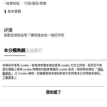
└商業財經
行銷/廣告/業務
❚ 紙本書籍
評價
喜歡這個商品嗎？購買後給他一個好評吧
本分類熱銷
全站排行
本網站中使用 cookie，欲查詢有關本網站使用 cookie 方式之詳情，及若您不希
熱門標籤
望在電腦上使用 cookie 時應如何變更電腦的 cookie 設定，請參閱本網站「
隱私
權條款
」之 Cookie 聲明。您繼續使用本網站即表示您同意本公司得按本網站使
用條款之 Cookie 聲明使用 cookie。
了解更多 >
我知道了