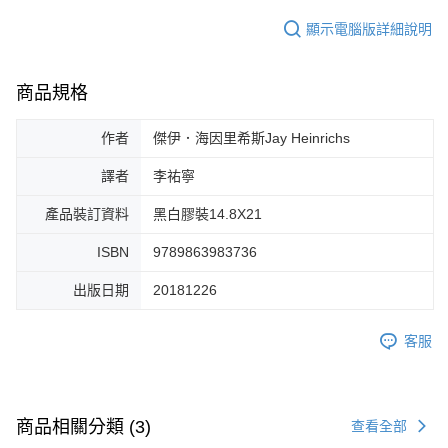
顯示電腦版詳細說明
商品規格
作者
傑伊．海因里希斯Jay Heinrichs
譯者
李祐寧
產品裝訂資料
黑白膠裝14.8X21
ISBN
9789863983736
出版日期
20181226
客服
商品相關分類 (3)
查看全部