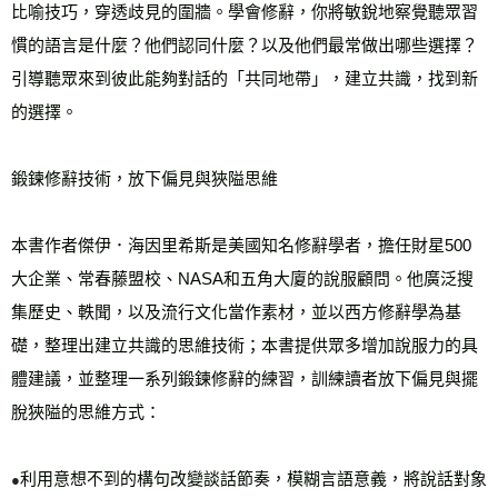
比喻技巧，穿透歧見的圍牆。學會修辭，你將敏銳地察覺聽眾習
慣的語言是什麼？他們認同什麼？以及他們最常做出哪些選擇？
引導聽眾來到彼此能夠對話的「共同地帶」，建立共識，找到新
的選擇。
鍛鍊修辭技術，放下偏見與狹隘思維
本書作者傑伊．海因里希斯是美國知名修辭學者，擔任財星500
大企業、常春藤盟校、NASA和五角大廈的說服顧問。他廣泛搜
集歷史、軼聞，以及流行文化當作素材，並以西方修辭學為基
礎，整理出建立共識的思維技術；本書提供眾多增加說服力的具
體建議，並整理一系列鍛鍊修辭的練習，訓練讀者放下偏見與擺
脫狹隘的思維方式：
利用意想不到的構句改變談話節奏，模糊言語意義，將說話對象
●