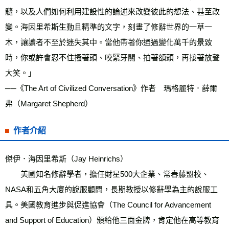
髓，以及人們如何利用建設性的論述來改變彼此的想法、甚至改
變。海因里希斯生動且精準的文字，刻畫了修辭世界的一草一
木，讓讀者不至於迷失其中。當他帶著你通過變化萬千的景致
時，你或許會忍不住搔著頭、咬緊牙關、拍著額頭，再接著放聲
大笑。」
──《The Art of Civilized Conversation》作者　瑪格麗特．薛爾
弗（Margaret Shepherd）
作者介紹
傑伊．海因里希斯（Jay Heinrichs）
　　美國知名修辭學者，擔任財星500大企業、常春藤盟校、
NASA和五角大廈的說服顧問，長期教授以修辭學為主的說服工
具。美國教育進步與促進協會（The Council for Advancement 
and Support of Education）頒給他三面金牌，肯定他在高等教育