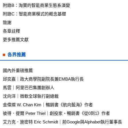
附錄B：淘寶的智能商業生態系演變
附錄C：智能商業模式的概念基礎
致謝
各章註釋
更多推薦文獻
各界推薦
國內外重磅推薦
邱奕嘉｜政大商學院副院長兼EMBA執行長 
馬雲｜阿里巴巴集團創辦人
沈向洋｜微軟全球執行副總裁
金偉燦 W. Chan Kim｜暢銷書《航向藍海》作者
彼得．提爾 Peter Thiel｜創投家、暢銷書《從0到1》作者
艾力克．施密特 Eric Schmidt｜前Google與Alphabet執行董事長