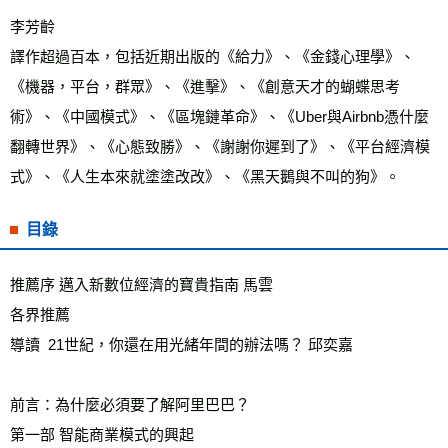
李芳齡
譯作超過百本，包括近期出版的《給力》、《金錢心理學》、
《機器，平台，群眾》、《進擊》、《創意天才的蝴蝶思考
術》、《中國模式》、《區塊鏈革命》、《Uber與Airbnb憑什麼
翻轉世界》、《心態致勝》、《謝謝你遲到了》、《平台經濟模
式》、《人生本來就塗塗改改》、《黑天鵝與不叫的狗》。
目錄
推薦序 邁入新數位經濟的寶貴指南 馬雲
各界推薦
導讀  21世紀，你還在用光緒年間的辦法嗎？ 邱奕嘉
前言：為什麼必須要了解阿里巴巴？
第一部 智能商業模式的興起