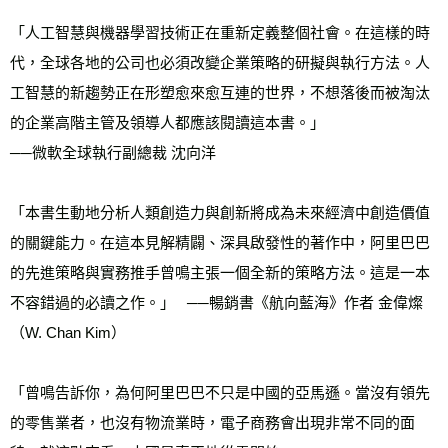
「人工智慧與機器學習技術正在重新定義整個社會。在這樣的時
代，全球各地的公司也必須改變企業策略的研擬與執行方法。人
工智慧的新趨勢正在形塑愈來愈互連的世界，不想落後而被淘汰
的企業高階主管及領導人都應該閱讀這本書。」
──微軟全球執行副總裁 沈向洋
「本書生動地分析人類創造力與創新將成為未來經濟中創造價值
的關鍵能力。在這本見解精闢、深具啟發性的著作中，阿里巴巴
的先進策略與實務推手曾鳴主張一個全新的策略方法。這是一本
不容錯過的必讀之作。」   ──暢銷書《航向藍海》作者 金偉燦
（W. Chan Kim）
「曾鳴告訴你，為何阿里巴巴不只是中國的亞馬遜。當沒有領先
的零售業者，也沒有物流業時，電子商務會出現非常不同的面