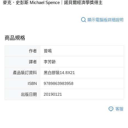
麥克．史彭斯 Michael Spence｜諾貝爾經濟學獎得主
顯示電腦版詳細說明
商品規格
作者
曾鳴
譯者
李芳齡
產品裝訂資料
黑白膠裝14.8X21
ISBN
9789863983958
出版日期
20190121
客服