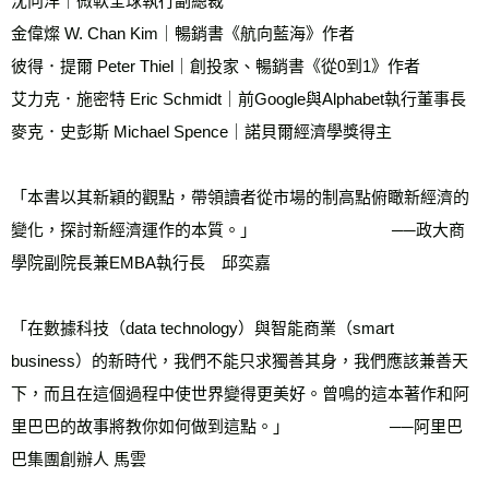
沈向洋｜微軟全球執行副總裁
金偉燦 W. Chan Kim｜暢銷書《航向藍海》作者
彼得．提爾 Peter Thiel｜創投家、暢銷書《從0到1》作者
艾力克．施密特 Eric Schmidt｜前Google與Alphabet執行董事長
麥克．史彭斯 Michael Spence｜諾貝爾經濟學獎得主
「本書以其新穎的觀點，帶領讀者從市場的制高點俯瞰新經濟的
變化，探討新經濟運作的本質。」                               ──政大商
學院副院長兼EMBA執行長　邱奕嘉
「在數據科技（data technology）與智能商業（smart 
business）的新時代，我們不能只求獨善其身，我們應該兼善天
下，而且在這個過程中使世界變得更美好。曾鳴的這本著作和阿
里巴巴的故事將教你如何做到這點。」                       ──阿里巴
巴集團創辦人 馬雲