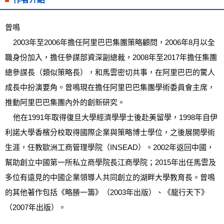
曾鳴
    2003年至2006年擔任阿里巴巴集團策略顧問，2006年8月以全
職身份加入，擔任參謀部資深副總裁，2008年至2017年擔任集團
總參謀長（類似策略長），和馬雲密切共事，在阿里巴巴的驚人
成長中扮演要角。曾鳴現在擔任阿里巴巴集團學術委員會主席，
推動阿里巴巴集團內外的創新研究。
    他在1991年取得復旦大學經濟學學士後赴美留學，1998年自伊
利諾大學香檳分校取得國際企業與策略博士學位，之後展開學術
生涯，任教歐洲工商管理學院（INSEAD）。2002年返回中國，
幫助創立中國第一所私立商學院長江商學院；2015年出任馬雲及
多位有遠見的中國企業領導人共同創立的湖畔大學教育長。曾鳴
的其他著作包括《略勝一籌》（2003年出版）、《龍行天下》
（2007年出版）。