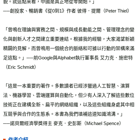
貌。就這點來看，中國是真正地從零開始。」
──創投家、暢銷書《從0到1》作者 彼得．提爾（Peter Thiel）
「曾鳴在理論與實務之間、規模與成長動能之間、管理理念的變
化與創新人才之間建立重要連結。根據我的經驗，大家渴望新穎
精闢的見解，而曾鳴用一個統合的脈絡和可據以行動的架構來滿
足這點。」──前Google與Alphabet執行董事長 艾力克．施密特
（Eric Schmidt）
「這是一本重要的著作。多數讀者已經涉獵過人工智慧、演算
法、機器學習、雲端運算與自動化，但少有人深入了解這些數位
技術正在建構全新、扁平的網絡組織，以及這些組織身處其中相
互競爭與合作的生態系。本書為我們填補這道知識鴻溝。」
──諾貝爾經濟學獎得主 麥克．史彭斯（Michael Spence）
作者介紹