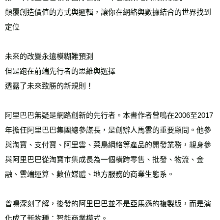
每筆NT$60，滿NT$799(含以上)免運費
顛覆創造價值的方式與邏輯，讓你在網絡與數據結合的世界找到
宅配
定位
每筆NT$70，滿NT$799(含以上)免運費
離島宅配
未來的改變永遠模糊難預測
每筆NT$200，滿NT$99,999(含以上)免運費
但是跑在前端先行者的思維與選擇
透露了未來致勝的新規則！
海外叢書運費
查看運費
雜誌海外運費
查看運費
阿里巴巴無疑是網路創新的先行者。本書作者曾鳴在2006至2017
數位商品海外免運
查看運費
年擔任阿里巴巴集團總參謀長，是創辦人馬雲的重要顧問。他參
與淘寶、支付寶、阿里雲、菜鳥網絡等產品的開發業務，親身參
與阿里巴巴從淘寶市集成長為一個橫跨零售、批發、物流、金
融、雲端運算、數位媒體、地方服務的商業生態系。
曾鳴深刻了解，後發的阿里巴巴並不是亞馬遜的複製版，而是演
化成了新物種：智能商業模式。