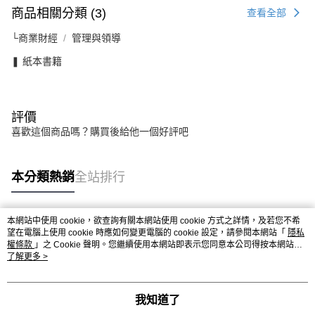
商品相關分類 (3)
查看全部
└商業財經
管理與領導
❚ 紙本書籍
評價
喜歡這個商品嗎？購買後給他一個好評吧
本分類熱銷
全站排行
本網站中使用 cookie，欲查詢有關本網站使用 cookie 方式之詳情，及若您不希
熱門標籤
望在電腦上使用 cookie 時應如何變更電腦的 cookie 設定，請參閱本網站「
隱私
權條款
」之 Cookie 聲明。您繼續使用本網站即表示您同意本公司得按本網站使
用條款之 Cookie 聲明使用 cookie。
了解更多 >
我知道了