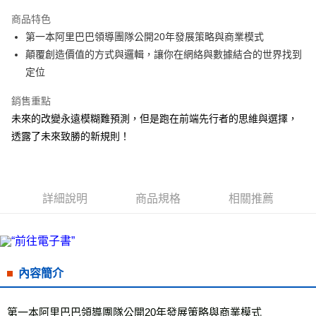
LINE Pay
商品特色
Apple Pay
第一本阿里巴巴領導團隊公開20年發展策略與商業模式
顛覆創造價值的方式與邏輯，讓你在網絡與數據結合的世界找到
街口支付
定位
悠遊付
銷售重點
ATM付款
未來的改變永遠模糊難預測，但是跑在前端先行者的思維與選擇，
透露了未來致勝的新規則！
運送方式
全家取貨付款
每筆NT$50，滿NT$499(含以上)免運費
詳細說明
商品規格
相關推薦
付款後全家取貨
每筆NT$50，滿NT$499(含以上)免運費
7-11取貨付款
內容簡介
每筆NT$60，滿NT$799(含以上)免運費
付款後7-11取貨
第一本阿里巴巴領導團隊公開20年發展策略與商業模式