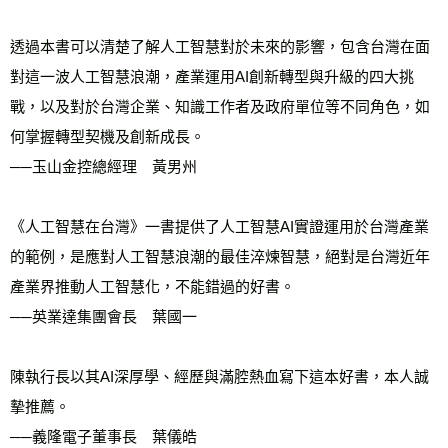
透過本書可以清楚了解人工智慧對於未來的影響，包含台灣在面
對這一波人工智慧浪潮，產業運用AI創新轉型與升級的四大挑
戰，以及對於台灣企業、知識工作者及政府單位等不同角色，如
何掌握轉型契機及創新成長。
──玉山金控總經理　黃男州
《人工智慧在台灣》一書提供了人工智慧AI實證運用於台灣產業
的範例，是應對人工智慧浪潮的最佳淬煉智慧，絕對是台灣近年
產業界推動人工智慧化，不能錯過的好書。
──英業達集團會長　葉國一
陳執行長以其AI深厚學、經歷與滿腔熱血寫下這本好書，本人誠
摰推薦。
──義隆電子董事長　葉儀皓