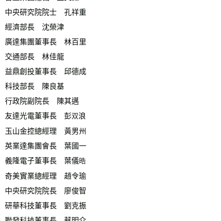
中央研究院院士　孔祥重
經濟部長　沈榮津
廣達集團董事長　林百里
交通部長　林佳龍
益鼎創投董事長　邱德成
科技部長　陳良基
行政院副院長　陳其邁 
友達光電董事長　彭
浪
双
玉山金控總經理　黃男州
英業達集團會長　葉國一
義隆電子董事長　葉儀
晧
奇美實業總經理　趙令瑜
中央研究院院長　廖俊智 
研華科技董事長　劉克振
聯發科技董事長　蔡明介 