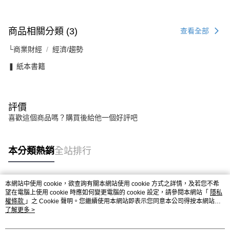
商品相關分類 (3)
查看全部
└商業財經
經濟/趨勢
❚ 紙本書籍
評價
喜歡這個商品嗎？購買後給他一個好評吧
本分類熱銷
全站排行
本網站中使用 cookie，欲查詢有關本網站使用 cookie 方式之詳情，及若您不希
熱門標籤
望在電腦上使用 cookie 時應如何變更電腦的 cookie 設定，請參閱本網站「
隱私
權條款
」之 Cookie 聲明。您繼續使用本網站即表示您同意本公司得按本網站使
用條款之 Cookie 聲明使用 cookie。
了解更多 >