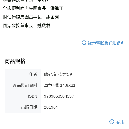
全家便利商店集團會長　潘進丁
財信傳媒集團董事長　謝金河
國票金控董事長　魏啟林
顯示電腦版詳細說明
商品規格
作者
陳昇瑋、溫怡玲
產品裝訂資料
單色平裝14.8X21
ISBN
9789863984337
出版日期
201964
客服