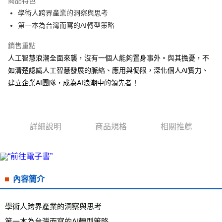
商品特色
Apple Pay
學術人跨界產業的洞察與思考
第一本為台灣而寫的AI轉型策略
街口支付
銷售重點
悠遊付
人工智慧浪潮全面來襲，沒有一個人能夠置身事外。與其擔憂，不
ATM付款
如清楚認識人工智慧發展的脈絡、應用與侷限，深化個人AI實力、
建立企業AI團隊，成為AI浪潮中的領先者！
運送方式
全家取貨付款
每筆NT$50，滿NT$499(含以上)免運費
詳細說明
商品規格
相關推薦
付款後全家取貨
每筆NT$50，滿NT$499(含以上)免運費
7-11取貨付款
內容簡介
每筆NT$60，滿NT$799(含以上)免運費
付款後7-11取貨
學術人跨界產業的洞察與思考
每筆NT$60，滿NT$799(含以上)免運費
第一本為台灣而寫的AI轉型策略