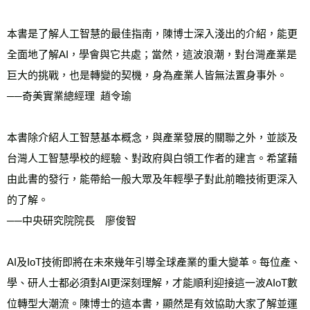
本書是了解人工智慧的最佳指南，陳博士深入淺出的介紹，能更
全面地了解AI，學會與它共處；當然，這波浪潮，對台灣產業是
巨大的挑戰，也是轉變的契機，身為產業人皆無法置身事外。
──奇美實業總經理  趙令瑜
本書除介紹人工智慧基本概念，與產業發展的關聯之外，並談及
台灣人工智慧學校的經驗、對政府與白領工作者的建言。希望藉
由此書的發行，能帶給一般大眾及年輕學子對此前瞻技術更深入
的了解。
──中央研究院院長　廖俊智
AI及IoT技術即將在未來幾年引導全球產業的重大變革。每位產、
學、研人士都必須對AI更深刻理解，才能順利迎接這一波AIoT數
位轉型大潮流。陳博士的這本書，顯然是有效協助大家了解並運