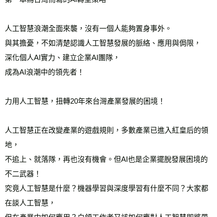
宅配
每筆NT$70，滿NT$799(含以上)免運費
人工智慧浪潮全面來襲，沒有一個人能夠置身事外。
離島宅配
與其擔憂，不如清楚認識人工智慧發展的脈絡、應用與侷限，
每筆NT$200，滿NT$99,999(含以上)免運費
深化個人AI實力、建立企業AI團隊，
成為AI浪潮中的領先者！
海外叢書運費
查看運費
雜誌海外運費
查看運費
力用人工智慧，扭轉20年來台灣產業發展的困境！
數位商品海外免運
查看運費
人工智慧正在改變產業的遊戲規則，多數產業已進入紅皇后的領
地，
不追上、就落隊，再也沒有機會。但AI也是企業擺脫發展困境的
不二武器！
究竟人工智慧是什麼？機器學習與深度學習有什麼不同？大家都
在談人工智慧，