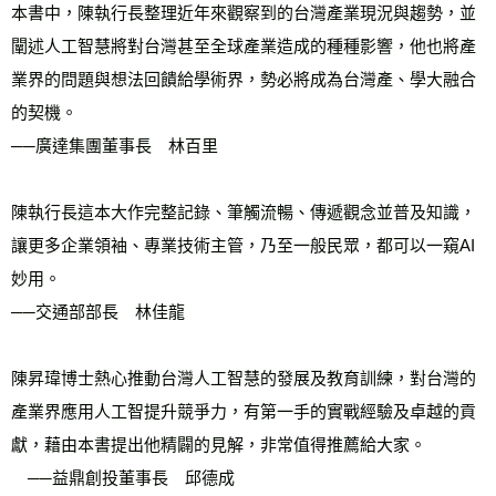
本書中，陳執行長整理近年來觀察到的台灣產業現況與趨勢，並
闡述人工智慧將對台灣甚至全球產業造成的種種影響，他也將產
業界的問題與想法回饋給學術界，勢必將成為台灣產、學大融合
的契機。
──廣達集團董事長　林百里
陳執行長這本大作完整記錄、筆觸流暢、傳遞觀念並普及知識，
讓更多企業領袖、專業技術主管，乃至一般民眾，都可以一窺AI
妙用。
──交通部部長　林佳龍
陳昇瑋博士熱心推動台灣人工智慧的發展及教育訓練，對台灣的
產業界應用人工智提升競爭力，有第一手的實戰經驗及卓越的貢
獻，藉由本書提出他精闢的見解，非常值得推薦給大家。    
　──益鼎創投董事長　邱德成