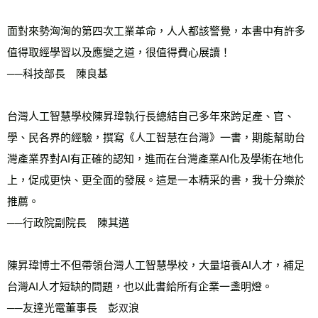
面對來勢洶洶的第四次工業革命，人人都該警覺，本書中有許多
值得取經學習以及應變之道，很值得費心展讀！
──科技部長　陳良基
台灣人工智慧學校陳昇瑋執行長總結自己多年來跨足產、官、
學、民各界的經驗，撰寫《人工智慧在台灣》一書，期能幫助台
灣產業界對AI有正確的認知，進而在台灣產業AI化及學術在地化
上，促成更快、更全面的發展。這是一本精采的書，我十分樂於
推薦。
──行政院副院長　陳其邁
陳昇瑋博士不但帶領台灣人工智慧學校，大量培養AI人才，補足
台灣AI人才短缺的問題，也以此書給所有企業一盞明燈。
──友達光電董事長　彭
浪
双