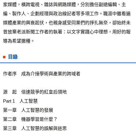
家媒體，橫跨電視、雜誌與網路媒體，分別擔任副總編輯、主
編、製作人、企劃經理與政治線記者等多項工作。職涯中雖看遍
媒體產業的興衰起伏，也親身感受同業們的掙扎無奈，卻始終未
曾放棄老派新聞工作者的執著：以文字實踐心中理想，用好的報
導為希望撒種。
目錄
作者序　成為介接學術與產業的跨域者
源　起　倍速競爭的紅皇后領地
Part 1　人工智慧
第一章　人工智慧的發展
第二章　機器學習是什麼？
第三章　人工智慧的誤解與迷思