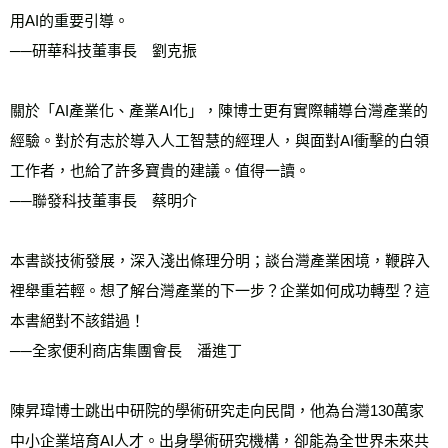
用AI的重要引導。
──研華科技董事長　劉克振
關於「AI產業化、產業AI化」，陳博士更有實際輔導台灣產業的
經驗。對於有志於導入人工智慧的經理人，與面對AI衝擊的白領
工作者，也給了許多寶貴的建議。值得一讀。　　
──聯發科技董事長　蔡明介
本書談技術發展，深入淺出條理分明；談台灣產業困境，鞭辟入
裡舉重若輕。想了解台灣產業的下一步？企業如何成功轉型？這
本書絕對不該錯過！
──全家便利商店集團會長　潘進丁
陳昇瑋博士跳出中研院的學術研究走向民間，他為台灣130萬家
中小企業培育AI人才。出身學術研究機構，卻能為全世界未來共