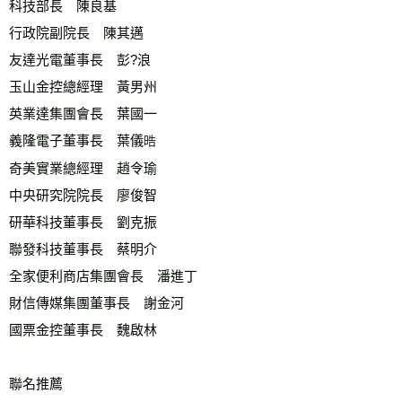
科技部長　陳良基
行政院副院長　陳其邁 
友達光電董事長　彭?浪
玉山金控總經理　黃男州
英業達集團會長　葉國一
義隆電子董事長　葉儀
晧
奇美實業總經理　趙令瑜
中央研究院院長　廖俊智 
研華科技董事長　劉克振
聯發科技董事長　蔡明介 
全家便利商店集團會長　潘進丁
財信傳媒集團董事長　謝金河
國票金控董事長　魏啟林
聯名推薦