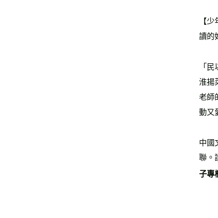
【少
讀的
「民
淮揚
老師
動又
中國
聯。
子專