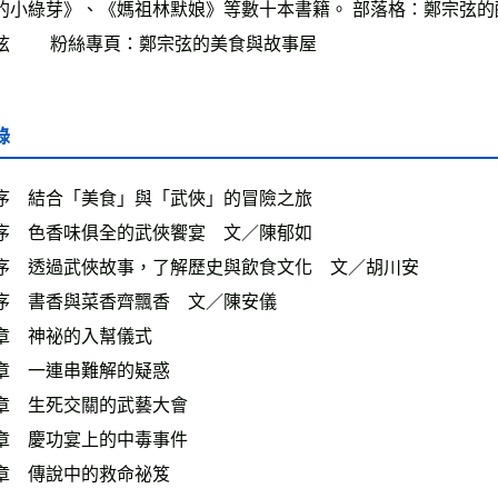
的小綠芽》、《媽祖林默娘》等數十本書籍。 部落格：鄭宗弦的酷酷夢想屋
弦 粉絲專頁：鄭宗弦的美食與故事屋
錄
序 結合「美食」與「武俠」的冒險之旅
序 色香味俱全的武俠饗宴 文／陳郁如
序 透過武俠故事，了解歷史與飲食文化 文／胡川安
序 書香與菜香齊飄香 文／陳安儀
章 神祕的入幫儀式
章 一連串難解的疑惑
章 生死交關的武藝大會
章 慶功宴上的中毒事件
章 傳說中的救命祕笈