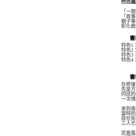
然而龐
「一開
「故事
親子專
彰化鹿
書
特色1
特色2
特色3
特色4
書
在修復
先是方
同班的
一次情
來到南
當時的
就在街
三人也
究竟風