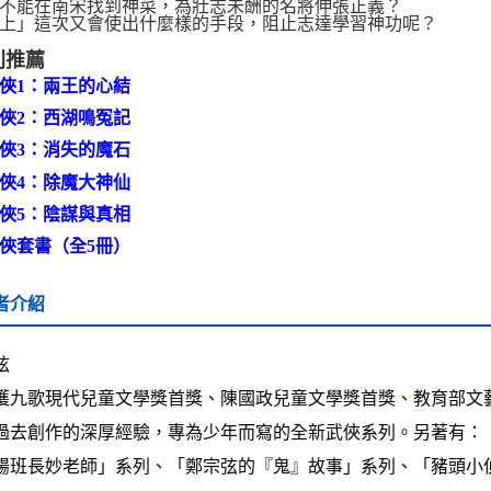
不能在南宋找到神菜，為壯志未酬的名將伸張正義？
上」這次又會使出什麼樣的手段，阻止志達學習神功呢？
列推薦
俠1：兩王的心結
俠2：西湖鳴冤記
俠3：消失的魔石
俠4：除魔大神仙
俠5：陰謀與真相
俠套書（全5冊）
者介紹
弦
獲九歌現代兒童文學獎首獎、陳國政兒童文學獎首獎、教育部文
過去創作的深厚經驗，專為少年而寫的全新武俠系列。另著有：
腸班長妙老師」系列、「鄭宗弦的『鬼』故事」系列、「豬頭小