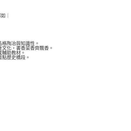
運費
查看運費
郁如｜
海外免運
查看運費
品格陶冶與知識性。
食文化，書香菜香齊飄香。
或輔助教材。
重點歷史橋段。