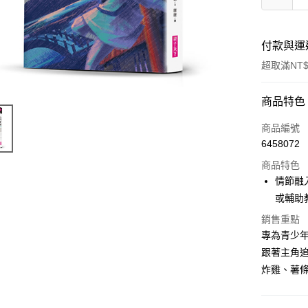
付款與運
超取滿NT$
付款方式
商品特色
信用卡一
商品編號
6458072
超商取貨
商品特色
LINE Pay
情節融
或輔助
Apple Pay
銷售重點
街口支付
專為青少
跟著主角
悠遊付
炸雞、薯
ATM付款