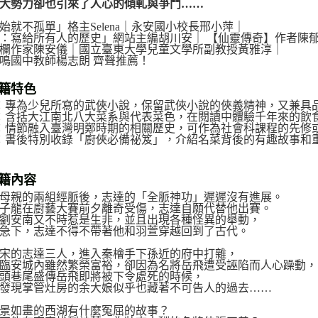
大勢力卻也引來了人心的傾軋與爭鬥……
雜誌海外
始就不孤單」格主Selena｜永安國小校長邢小萍｜
：寫給所有人的歷史」網站主編胡川安｜ 【仙靈傳奇】作者陳
數位商品
欄作家陳安儀｜國立臺東大學兒童文學所副教授黃雅淳｜
鳴國中教師楊志朗 齊聲推薦！
籍特色
：專為少兒所寫的武俠小說，保留武俠小說的俠義精神，又兼具
：含括大江南北八大菜系與代表菜色，在閱讀中體驗千年來的飲
：情節融入臺灣明鄭時期的相關歷史，可作為社會科課程的先修
：書後特別收錄「廚俠必備祕笈」，介紹名菜背後的有趣故事和
籍內容
母親的兩組經脈後，志達的「全脈神功」遲遲沒有進展。
子龍在廚藝大賽前夕離奇受傷，志達自願代替他出賽。
劉安南又不時惹是生非，並且出現各種怪異的舉動，
急下，志達不得不帶著他和羽萱穿越回到了古代。
宋的志達三人，進入秦檜手下孫近的府中打雜，
臨安城內雖然繁榮富裕，卻因為名將岳飛遭受誣陷而人心躁動，
頭巷尾盛傳岳飛即將被下令處死的時候，
發現掌管灶房的余大娘似乎也藏著不可告人的過去……
景如畫的西湖有什麼冤屈的故事？