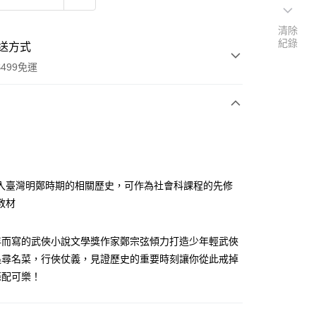
清除
紀錄
送方式
499免運
次付款
付款
入臺灣明鄭時期的相關歷史，可作為社會科課程的先修
教材
年而寫的武俠小說文學獎作家鄭宗弦傾力打造少年輕武俠
追尋名菜，行俠仗義，見證歷史的重要時刻讓你從此戒掉
條配可樂！