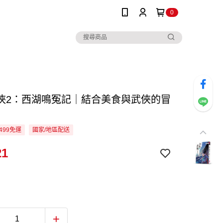
0
俠2：西湖鳴冤記｜結合美食與武俠的冒
499免運
國家/地區配送
21