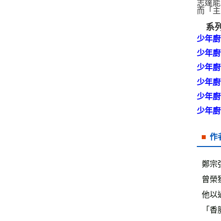
志達能
而「主
系
少年廚
少年廚
少年廚
少年廚
少年廚
少年廚
作
鄭宗
曾榮
他以
「香