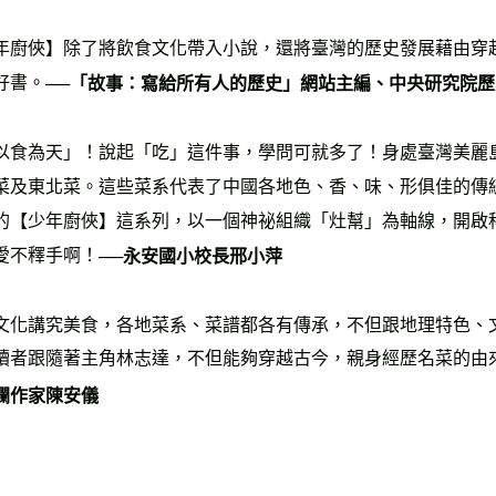
年廚俠】除了將飲食文化帶入小說，還將臺灣的歷史發展藉由穿
好書。
──「故事：寫給所有人的歷史」網站主編、中央研究院
以食為天」！說起「吃」這件事，學問可就多了！身處臺灣美麗
菜及東北菜。這些菜系代表了中國各地色、香、味、形俱佳的傳
的【少年廚俠】這系列，以一個神祕組織「灶幫」為軸線，開啟
愛不釋手啊！
──永安國小校長邢小萍
文化講究美食，各地菜系、菜譜都各有傳承，不但跟地理特色、
讀者跟隨著主角林志達，不但能夠穿越古今，親身經歷名菜的由
欄作家陳安儀