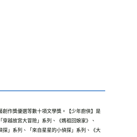
藝創作獎優選等數十項文學獎。【少年廚俠】是
「穿越故宮大冒險」系列、《媽祖回娘家》、
偵探」系列、「來自星星的小偵探」系列、《大