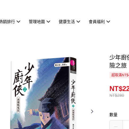
熱銷排行
管理地圖
健康生活
會員福利
少年廚
險之旅
超取滿NT$
NT$2
NT$280
數量