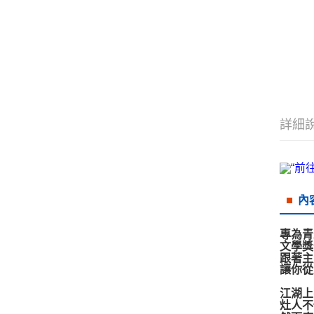
詳細
內
專為青
文學獎
跟著主
讓你從
江湖上
灶人不