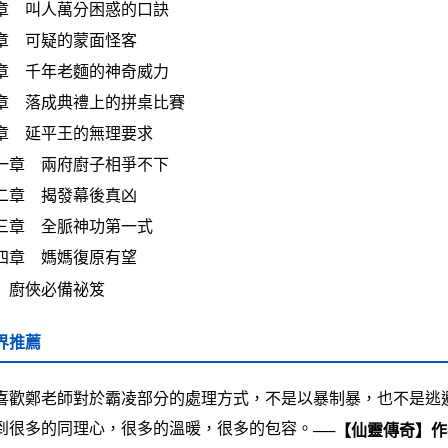
章 叫人萬分困惑的口訣
章 可疑的蒙面怪客
章 千年老麵的神奇威力
章 落成典禮上的拼桌比賽
章 延平王的無理要求
一章 兩府廚子相爭不下
二章 揭發幕後真凶
三章 全脈神功第一式
四章 媽媽復原有望
 廚俠必備祕笈
界推薦
喜歡鄭老師對於霸凌部分的處理方式，不是以暴制暴，也不是逃
到很多的同理心，很多的溫暖，很多的包容。
──【仙靈傳奇】