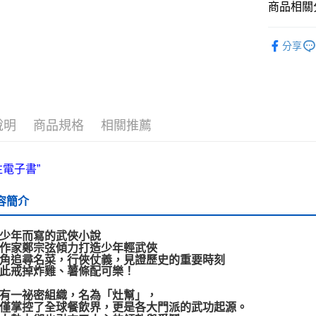
商品相關分
運送方式
└童書教育
全家取貨
分享
❚ 紙本書
每筆NT$5
最新出版
付款後全
每筆NT$5
說明
商品規格
相關推薦
7-11取貨
每筆NT$6
付款後7-1
每筆NT$6
容簡介
宅配
少年而寫的武俠小說
每筆NT$7
作家鄭宗弦傾力打造少年輕武俠
角追尋名菜，行俠仗義，見證歷史的重要時刻
離島宅配
此戒掉炸雞、薯條配可樂！
每筆NT$2
有一祕密組織，名為「灶幫」，
僅掌控了全球餐飲界，更是各大門派的武功起源。
海外叢書