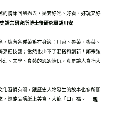
越的情節回到過去，是套好吃、好看、好玩又好
歷史語言研究所博士後研究員胡川安
島，總有各種菜系在身邊：川菜、魯菜、粵菜、
統烹飪技藝；當然也少不了混搭和創新！鄭宗弦
科幻、文學、食藝的恩怨情仇，真是讓人食指大
文化習慣有關，跟歷史人物發生的故事也多所關
來，還能品嚐紙上美食，大飽「口」福。
──親