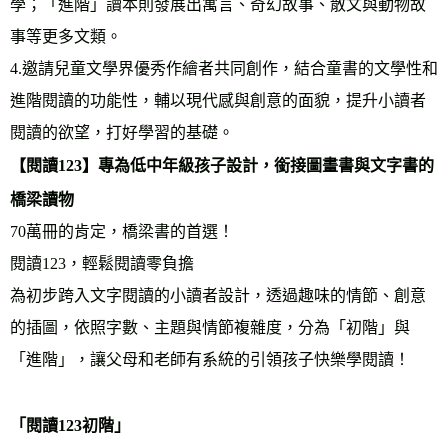
學；「進階」讀本則發展出寓言、奇幻故事、散文與動物故
事等更多文類。
4.邀請兒童文學界優秀作繪者共同創作，結合童書的文學性和
進階閱讀的功能性，輔以現代感與創意的面貌，提升小讀者
閱讀的欲望，打好學習的基礎。
【閱讀123】專為低中年級孩子設計，銜接圖畫書與文字書的
橋梁讀物
70萬冊的肯定，橋梁書的首選！
閱讀123，輕鬆閱讀零負擔
為初步跨入文字閱讀的小讀者設計，透過趣味的情節、創意
的插圖，依照字數、主題與情節複雜度，分為「初階」與
「進階」，讓父母和老師有系統的引領孩子快樂學閱讀！
「閱讀123初階」