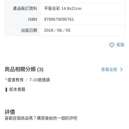
產品裝訂資料
平裝全彩 14.8x21cm
ISBN
9789579095761
出版日期
2018／06／05
客服
商品相關分類 (3)
查看全部
└童書教育
7-10歲適讀
❚ 紙本書籍
評價
喜歡這個商品嗎？購買後給他一個好評吧