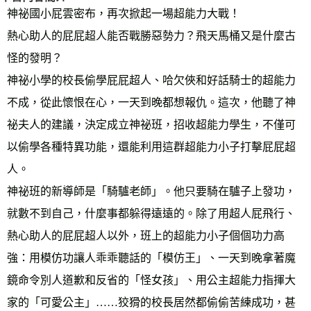
神祕國小屁雲密布，再次掀起一場超能力大戰！
熱心助人的屁屁超人能否戰勝惡勢力？飛天馬桶又是什麼古
怪的發明？
神祕小學的校長偷學屁屁超人、哈欠俠和好話騎士的超能力
不成，從此懷恨在心，一天到晚都想報仇。這次，他聽了神
祕夫人的建議，決定成立神祕班，招收超能力學生，不僅可
以偷學各種特異功能，還能利用這群超能力小子打擊屁屁超
人。
神祕班的新導師是「騎驢老師」。他只要騎在驢子上發功，
就數不到自己，什麼事都躲得遠遠的。除了用超人屁飛行、
熱心助人的屁屁超人以外，班上的超能力小子個個功力高
強：用模仿功讓人乖乖聽話的「模仿王」、一天到晚拿著魔
鏡命令別人道歉和反省的「怪女孩」、用公主超能力指揮大
家的「可愛公主」……狡猾的校長居然都偷偷苦練成功，甚