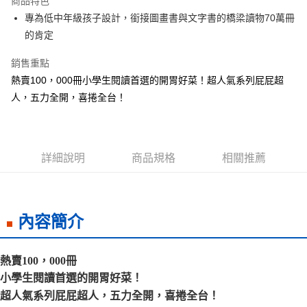
商品特色
Apple Pay
專為低中年級孩子設計，銜接圖畫書與文字書的橋梁讀物70萬冊
的肯定
街口支付
銷售重點
悠遊付
熱賣100，000冊小學生閱讀首選的開胃好菜！超人氣系列屁屁超
ATM付款
人，五力全開，喜捲全台！
運送方式
全家取貨付款
詳細說明
商品規格
相關推薦
每筆NT$50，滿NT$499(含以上)免運費
付款後全家取貨
每筆NT$50，滿NT$499(含以上)免運費
內容簡介
7-11取貨付款
每筆NT$60，滿NT$799(含以上)免運費
熱賣100，000冊
小學生閱讀首選的開胃好菜！
付款後7-11取貨
超人氣系列屁屁超人，五力全開，喜捲全台！
每筆NT$60，滿NT$799(含以上)免運費