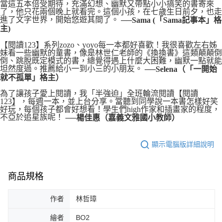
當這五本倍受期待，充滿幻想、幽默又帶點小小搞笑的書寄來
了，他只花兩個晚上就看完。這個小孩，在七歲生日前夕，也走
進了文字世界，開始悠遊其間了。
──Sama (「Sama記事本」格
主)
【閱讀123】系列zozo、yoyo每一本都好喜歡！我很喜歡左右姊
妹看一些幽默的童書，像是林世仁老師的《換換書》這類顛顛倒
倒、跳脫既定模式的書，總覺得遇上什麼大困難，幽默一點就能
坦然度過。推薦給小一到小三的小朋友。
──Selena（「一開始
就不孤單」格主）
為了讓孩子愛上閱讀，我「半強迫」全班輪流閱讀【閱讀
123】，每週一本，並上台分享。當聽到同學說一本書怎樣好笑
好玩，每個孩子都會好想看！學生們high作家和插畫家的程度，
不亞於追星族呢！
──楊佳惠（嘉義文雅國小教師）
顯示電腦版詳細說明
商品規格
作者
林哲璋
繪者
BO2