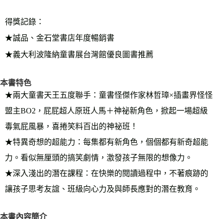
宅配
得獎記錄：
每筆NT$70，滿NT$799(含以上)免運費
★誠品、金石堂書店年度暢銷書
離島宅配
★義大利波隆納童書展台灣館優良圖書推薦
每筆NT$200，滿NT$99,999(含以上)免運費
海外叢書運費
查看運費
本書特色
雜誌海外運費
查看運費
★兩大童書天王五度聯手：童書怪傑作家林哲璋×插畫界怪怪
數位商品海外免運
查看運費
盟主BO2，屁屁超人原班人馬＋神祕新角色，掀起一場超級
毒氣屁風暴，喜捲笑料百出的神祕班！
★特異奇想的超能力：每集都有新角色，個個都有新奇超能
力。看似無厘頭的搞笑劇情，激發孩子無限的想像力。
★深入淺出的潛在課程：在快樂的閱讀過程中，不著痕跡的
讓孩子思考友誼、班級向心力及與師長應對的潛在教育。
本書內容簡介