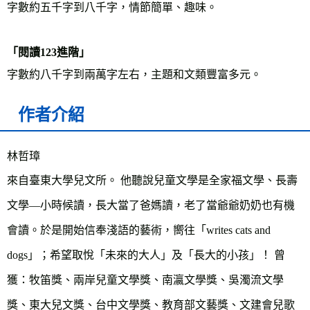
字數約五千字到八千字，情節簡單、趣味。
「閱讀123進階」
字數約八千字到兩萬字左右，主題和文類豐富多元。
作者介紹
林哲璋
來自臺東大學兒文所。 他聽說兒童文學是全家福文學、長壽
文學—小時候讀，長大當了爸媽讀，老了當爺爺奶奶也有機
會讀。於是開始信奉淺語的藝術，嚮往「writes cats and
dogs」；希望取悅「未來的大人」及「長大的小孩」！ 曾
獲：牧笛獎、兩岸兒童文學獎、南瀛文學獎、吳濁流文學
獎、東大兒文獎、台中文學獎、教育部文藝獎、文建會兒歌