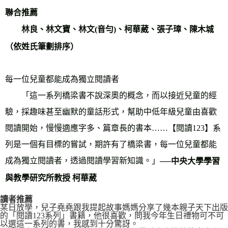
聯合推薦
林良、林文寶、林文(音勻)、柯華葳、張子璋、陳木城
（依姓氏筆劃排序）
每一位兒童都能成為獨立閱讀者
「這一系列橋梁書不說深奧的概念，而以接近兒童的經
驗，採趣味甚至幽默的童話形式，幫助中低年級兒童由喜歡
閱讀開始，慢慢適應字多、篇章長的書本……【閱讀123】系
列是一個有目標的嘗試，期許有了橋梁書，每一位兒童都能
成為獨立閱讀者，透過閱讀學習新知識。」
──中央大學學習
與教學研究所教授 柯華葳
讀者推薦
某日放學，兒子堯堯跟我提起故事媽媽分享了幾本親子天下出版
的「閱讀123系列」書籍，他很喜歡，問我今年生日禮物可不可
以選這一系列的書，我感到十分驚訝。