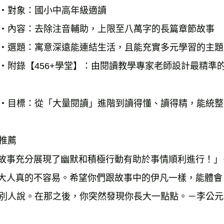
‧對象：國小中高年級適讀

‧內容：去除注音輔助，上限至八萬字的長篇章節故事

‧選題：寓意深遠能連結生活，且能充實多元學習的主題

‧附錄【456+學堂】：由閱讀教學專家老師設計最精準
‧目標：從「大量閱讀」進階到讀得懂、讀得精，能統整
推薦

「故事充分展現了幽默和積極行動有助於事情順利進行！」
當大人真的不容易。希望你們跟故事中的伊凡一樣，能體
別人說。在那之後，你突然發現你長大一點點。－李公元