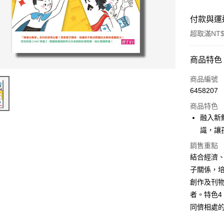
付款與運
超取滿NT$
付款方式
商品特色
信用卡一
商品編號
6458207
超商取貨
商品特色
LINE Pay
融入新
識，讓
Apple Pay
銷售重點
街口支付
結合經濟
子關係，
悠遊付
創作及刊
ATM付款
者。特色
同儕相處
運送方式