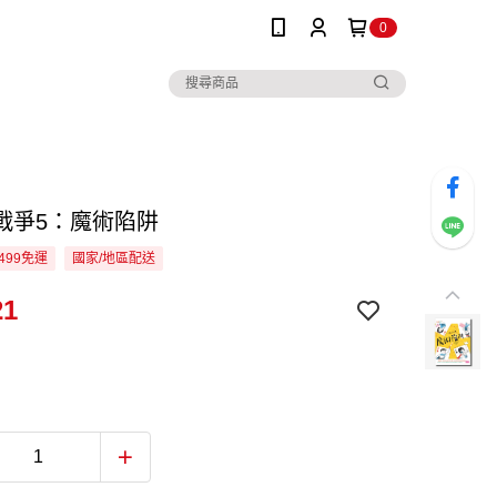
0
戰爭5：魔術陷阱
499免運
國家/地區配送
21