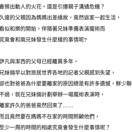
雜誌海外
會擦出動人的火花，還是引爆親子溝通危機？

數位商品
久違的父親因為媽媽出差緣故，竟然返家一起生活，

看似和樂的開始，伴隨著兄妹準備表演魔術而

究竟會和兩兄妹發生什麼樣的事情呢?

伊凡與潔西的父母已經離異多年，

兄妹倆早以對旅居世界各地的記者父親感到失望，

卻也對爸爸為什麼要離家的原因總是有許多遺憾，鮮少聯
不過，就在兄妹倆計劃舉辦一場魔術表演時，

離家許久的爸爸竟然回來了……

而且竟然要在媽媽不在家的時間照顧他們，

至少一周的時間的相處究竟會發生什麼事情呢？
