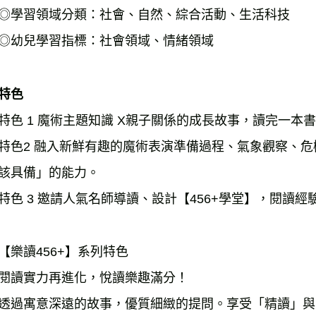
◎學習領域分類：社會、自然、綜合活動、生活科技

◎幼兒學習指標：社會領域、情緒領域

特色
特色 1 魔術主題知識 X親子關係的成長故事，讀完一本書
特色2 融入新鮮有趣的魔術表演準備過程、氣象觀察、
該具備」的能力。

特色 3 邀請人氣名師導讀、設計【456+學堂】，閱讀經驗
【樂讀456+】系列特色

閱讀實力再進化，悅讀樂趣滿分！

透過寓意深遠的故事，優質細緻的提問。享受「精讀」與