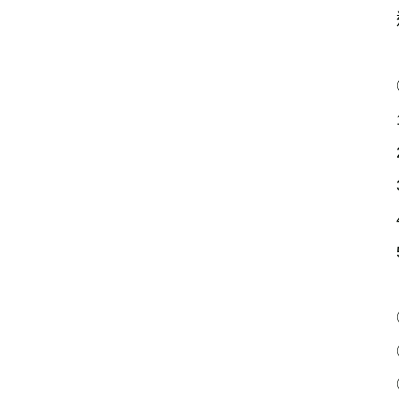
　　
　　
　　
　　
　　
　　
　　
　　
　　
　　