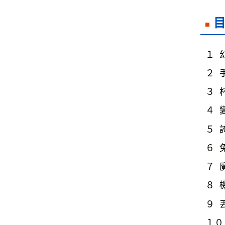
１  
２  
３  
４  
５  
６  
７ 
８  
９  
１０