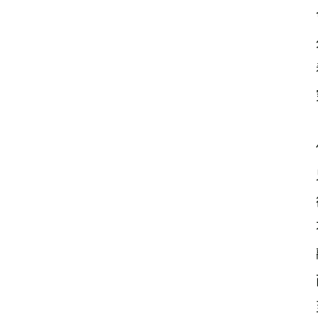
　　
　　
　　
　　
　　
　　
　　
　　
　　
　　
　　