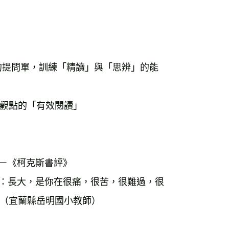
的提問單，訓練「精讀」與「思辨」的能
觀點的「有效閱讀」

－《柯克斯書評》

會：長大，是你在很痛，很苦，很難過，很
（宜蘭縣岳明國小教師）