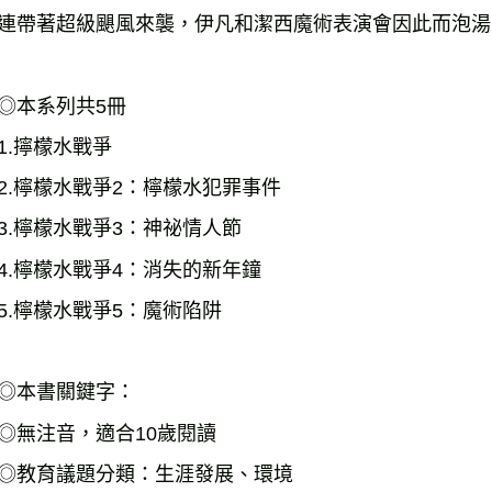
連帶著超級颶風來襲，伊凡和潔西魔術表演會因此而泡湯
◎本系列共5冊

1.擰檬水戰爭

2.檸檬水戰爭2：檸檬水犯罪事件

3.檸檬水戰爭3：神祕情人節

4.檸檬水戰爭4：消失的新年鐘

5.檸檬水戰爭5：魔術陷阱

◎本書關鍵字：

◎無注音，適合10歲閱讀

◎教育議題分類：生涯發展、環境
