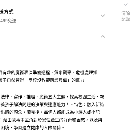
送方式
清除
紀錄
499免運
次付款
付款
鮮有趣的魔術表演準備過程、氣象觀察、危機處理知
孩子自然習得「學校沒教卻應該具備」的能力
、法律、寫作、推理、魔術五大主題，探索校園生活、親
培養孩子解決問題的決策與適應能力！。特色：融入新詩
物出版的觀念，讀完後，每個人都能成為小詩人或小記
4：藉由故事中主角對於異性產生的好奇和困惑，以及與
的困境，學習建立健康的人際關係。