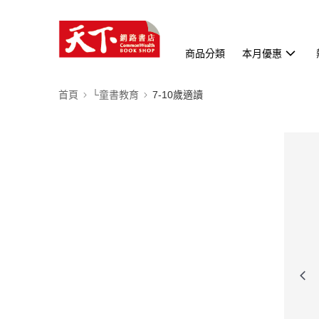
商品分類
本月優惠
首頁
└童書教育
7-10歲適讀