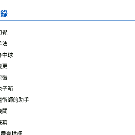
目錄
幻覺

手法

杯中球

變更

誇張

兔子箱

 魔術師的助手

機關

丟棄

 舞臺拱框
