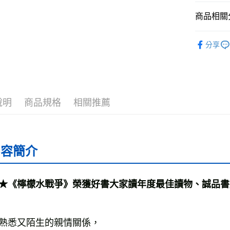
全家取貨
商品相關分
每筆NT$5
└童書教育
分享
付款後全
❚ 紙本書
每筆NT$5
最新出版
7-11取貨
每筆NT$6
說明
商品規格
相關推薦
付款後7-1
每筆NT$6
宅配
內容簡介
每筆NT$7
離島宅配
★《檸檬水戰爭》榮獲好書大家讀年度最佳讀物、誠品書
每筆NT$2
海外叢書
熟悉又陌生的親情關係，
