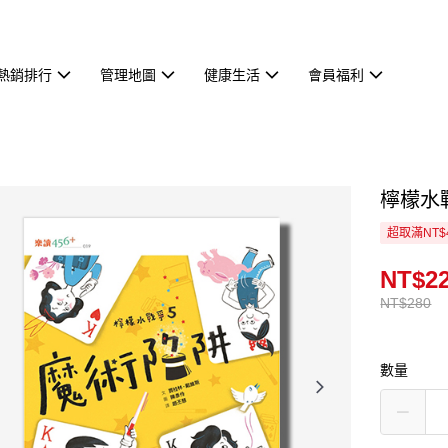
熱銷排行
管理地圖
健康生活
會員福利
檸檬水
超取滿NT$
NT$2
NT$280
數量