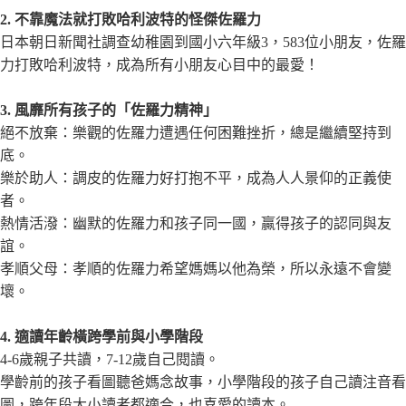
2. 不靠魔法就打敗哈利波特的怪傑佐羅力
日本朝日新聞社調查幼稚園到國小六年級3，583位小朋友，佐羅
力打敗哈利波特，成為所有小朋友心目中的最愛！
3. 風靡所有孩子的「佐羅力精神」
絕不放棄：樂觀的佐羅力遭遇任何困難挫折，總是繼續堅持到
底。
樂於助人：調皮的佐羅力好打抱不平，成為人人景仰的正義使
者。
熱情活潑：幽默的佐羅力和孩子同一國，贏得孩子的認同與友
誼。
孝順父母：孝順的佐羅力希望媽媽以他為榮，所以永遠不會變
壞。
4. 適讀年齡橫跨學前與小學階段
4-6歲親子共讀，7-12歲自己閱讀。
學齡前的孩子看圖聽爸媽念故事，小學階段的孩子自己讀注音看
圖，跨年段大小讀者都適合，也喜愛的讀本
。