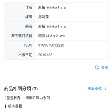
作者
原裕 Yutaka Hara
譯者
周姚萍
繪者
原裕 Yutaka Hara
產品裝訂資料
精裝14.8 x 21cm
ISBN
9789575032210
出版日期
2019122
客服
商品相關分類 (3)
查看全部
└童書教育
怪傑佐羅力系列
❚ 紙本書籍