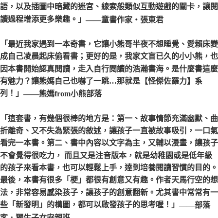
語，以及插圖中暗藏的迷宮、線索般類似互動遊戲的關卡，讓閱
讀過程增添更多樂趣。」
——童書作家‧張東君
「最近我家遇到一本奇書，它讓小熊哥半夜不想睡覺、愛賴床變
成自己凌晨起床偷看書；更好的是，我家文盲已久的小小熊，也
因本書開始認真閱讀，走入自行閱讀的浩瀚書海。是什麼書這麼
有魅力？讓熊媽自己也嚇了一跳…那就是【怪傑佐羅力】系
列！」
——熊媽from小熊部落
「這套書，有幾個很棒的地方是：第一、故事情節充滿幽默、曲
折離奇、又不失為緊張的敘述，讓孩子一直被故事吸引，一口氣
看完一本書。第二、書中內容以文字為主，又輔以漫畫，讓孩子
不會覺得很吃力， 而且又是注音版本，就是幼稚園或是低年級
的孩子來看本書，也可以輕鬆上手，達到培養閱讀習慣的目的。
最後，本書有很多「梗」都很有創意又有趣。作者天馬行空的想
法，非常容易感染孩子，讓孩子的創意翻新。尤其書中常常有一
些「新發明」的構圖，都可以啟發孩子的思考喔！」
——部落
客．獨生子女安親班