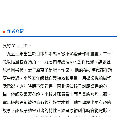
作者介紹
原裕 Yutaka Hara
一九五三年出生於日本熊本縣。從小熱愛勞作和畫畫，二十
歲以插畫嶄露頭角，一九七四年獲得KFS創作比賽、講談社
兒童圖書獎。妻子原京子是繪本作家。 他的孩提時代都在玩
耍中度過，小學五年級就自製特效和場景，用攝影機拍攝怪
獸電影。少年時期不愛看書，因此深知孩子討厭讀書的心
情，他認為書要有趣，小孩才願意看，而且書應該和卡通、
電玩遊戲等都被視為有趣的娛樂才對。他希望寫出更有趣的
故事，讓孩子體會到書的特性。於是原裕創作時會從電影、