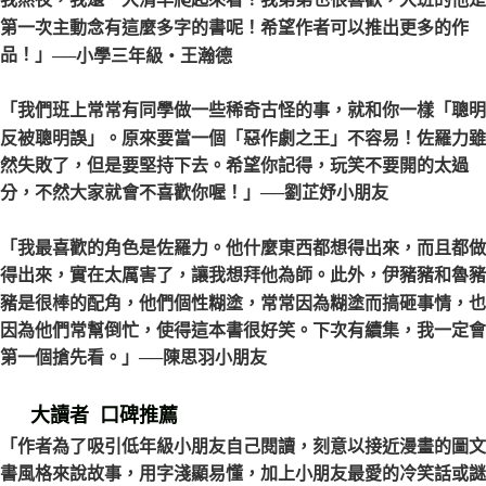
我熬夜，我還一大清早爬起來看！我弟弟也很喜歡，大班的他是
第一次主動念有這麼多字的書呢！希望作者可以推出更多的作
品！」
──小學三年級‧王瀚德
「我們班上常常有同學做一些稀奇古怪的事，就和你一樣「聰明
反被聰明誤」。原來要當一個「惡作劇之王」不容易！佐羅力雖
然失敗了，但是要堅持下去。希望你記得，玩笑不要開的太過
分，不然大家就會不喜歡你喔！」
──劉芷妤小朋友
「我最喜歡的角色是佐羅力。他什麼東西都想得出來，而且都做
得出來，實在太厲害了，讓我想拜他為師。此外，伊豬豬和魯豬
豬是很棒的配角，他們個性糊塗，常常因為糊塗而搞砸事情，也
因為他們常幫倒忙，使得這本書很好笑。下次有續集，我一定會
第一個搶先看。」
──陳思羽小朋友
大讀者 口碑推薦
「作者為了吸引低年級小朋友自己閱讀，刻意以接近漫畫的圖文
書風格來說故事，用字淺顯易懂，加上小朋友最愛的冷笑話或謎