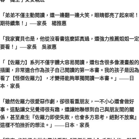
「弟弟不僅主動閱讀，還一邊翻一邊大笑，眼睛都亮了起來呢！
期待續集！」
──家長 楊雅惠
「我家寶貝也是，他從沒看書這麼認真過，還強力推薦姐姐一定
要看！」
──家長 吳淑惠
「【佐羅力】系列不僅字體大容易閱讀，還包含很多像漫畫般的
插圖，非常適合作為孩子自己閱讀的第一本書。我的孩子是因為
看了【怪傑佐羅力】，才變得能夠單獨閱讀一本書。」
——日
本．家長
「雖然佐羅力很愛惡作劇，卻很看重朋友，一不小心還會做好
事。這點讓女兒覺得很有趣，還讓她聯想到自己與朋友間的關
係，甚至產生『佐羅力即使失敗，也會多方思考，絕對不放棄』
這樣不怕挫折的想法。」
——日本．家長