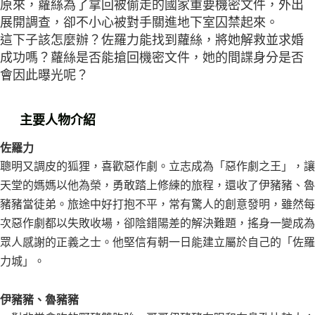
原來，蘿絲為了拿回被偷走的國家重要機密文件，外出
展開調查，卻不小心被對手關進地下室囚禁起來。
這下子該怎麼辦？佐羅力能找到蘿絲，將她解救並求婚
成功嗎？蘿絲是否能搶回機密文件，她的間諜身分是否
會因此曝光呢？
主要人物介紹
佐羅力
聰明又調皮的狐狸，喜歡惡作劇。立志成為「惡作劇之王」，讓
天堂的媽媽以他為榮，勇敢踏上修練的旅程，還收了伊豬豬、魯
豬豬當徒弟。旅途中好打抱不平，常有驚人的創意發明，雖然每
次惡作劇都以失敗收場，卻陰錯陽差的解決難題，搖身一變成為
眾人感謝的正義之士。他堅信有朝一日能建立屬於自己的「佐羅
力城」。
伊豬豬、魯豬豬