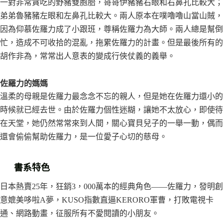
一對非常貪吃的野豬雙胞胎，哥哥伊豬豬右眼和右鼻孔比較大；
弟弟魯豬豬左眼和左鼻孔比較大。兩人原本在噗嚕嚕山當山賊，
因為仰慕佐羅力成了小跟班，尊稱佐羅力為大師。兩人總是幫倒
忙，造成不可收拾的混亂，拖累佐羅力的計畫。但是最後所有的
胡作非為，常常出人意表的變成行俠仗義的義舉。
佐羅力的媽媽
溫柔的母親是佐羅力最念念不忘的親人，但是她在佐羅力還小的
時候就已經去世。由於佐羅力個性迷糊，讓她不太放心，即使待
在天堂，她仍然常常來到人間，關心寶貝兒子的一舉一動，偶而
還會偷偷幫助佐羅力，是一位愛子心切的慈母。
書系特色
日本熱賣25年，狂銷3，000萬本的經典角色——佐羅力，發明創
意媲美哆啦A夢，KUSO指數直逼KERORO軍曹，打敗電視卡
通、網路動畫，征服所有不愛閱讀的小朋友。