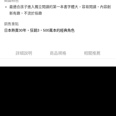
商品特色
Apple Pay
最適合孩子進入獨立閱讀的第一本書字體大，容易閱讀，內容創
新有趣，不流於俗趣
街口支付
銷售重點
悠遊付
日本熱賣30年，狂銷3，500萬本的經典角色
ATM付款
運送方式
詳細說明
商品規格
相關推薦
全家取貨付款
每筆NT$50，滿NT$499(含以上)免運費
付款後全家取貨
每筆NT$50，滿NT$499(含以上)免運費
7-11取貨付款
每筆NT$60，滿NT$799(含以上)免運費
付款後7-11取貨
每筆NT$60，滿NT$799(含以上)免運費