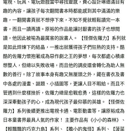
電視、玩具、電玩遊戲當中尋找靈感，費心設計琳瑯滿目有
趣的內容，讓孩子每次翻閱書本時都能感到其中滿滿的樂
趣，一翻開書頁就不想停下來，不知不覺就輕鬆讀完一本
書，而且一讀再讀。原裕的作品能讓討厭書的孩子也想閱
讀，他因此被喻為最厲害的說書人。 【怪傑佐羅力】系列就
是如此焠煉下的結晶，一推出就獲得孩子們狂熱的支持。酷
酷的佐羅力懷抱著成為惡作劇之王的夢想，每次都處心積慮
想整人，但總以失敗收場，而且他的調皮還會轉化為助人無
數的善行。除了故事本身有趣又無厘頭之外，藏在書衣及書
中各處的漫畫、謎題、小插圖等，更讓人目不暇給。而且不
管遇到什麼樣挫折，佐羅力總是愈戰愈勇，這樣的佐羅力也
深深牽動孩子的心，成為現代孩子最仰慕的英雄。【怪傑佐
羅力】系列後續更推出電視卡通、電影動畫等，讓原裕成為
日本童書界最具人氣的作家！ 主要作品有《小小的森林》、
【輕飄飄的巧克力島】系列、【膽小的鬼怪】系列、【菠菜