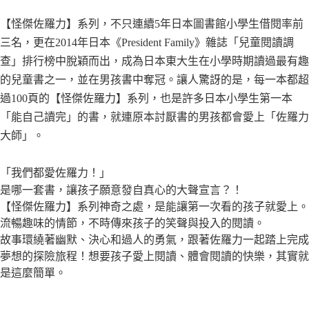
【怪傑佐羅力】系列，不只連續5年日本圖書館小學生借閱率前
三名，更在2014年日本《President Family》雜誌「兒童閱讀調
查」排行榜中脫穎而出，成為日本東大生在小學時期讀過最有趣
的兒童書之一，並在男孩書中奪冠。讓人驚訝的是，每一本都超
過100頁的【怪傑佐羅力】系列，也是許多日本小學生第一本
「能自己讀完」的書，就連原本討厭書的男孩都會愛上「佐羅力
大師」。
「我們都愛佐羅力！」
是哪一套書，讓孩子願意發自真心的大聲宣言？！
【怪傑佐羅力】系列神奇之處，是能讓第一次看的孩子就愛上。
流暢趣味的情節，不時傳來孩子的笑聲與投入的閱讀。
故事環繞著幽默、決心和過人的勇氣，跟著佐羅力一起踏上完成
夢想的探險旅程！想要孩子愛上閱讀、體會閱讀的快樂，其實就
是這麼簡單。