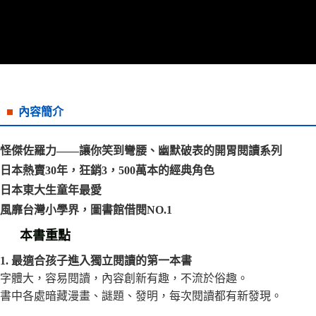
宅配
每筆NT$70，滿NT$799(含以上)免運費
離島宅配
每筆NT$200，滿NT$99,999(含以上)免運費
海外叢書運費
查看運費
內容簡介
雜誌海外運費
查看運費
怪傑佐羅力——讓你笑到彎腰、幽默破表的開胃閱讀系列
數位商品海外免運
查看運費
日本熱賣30年，狂銷3，500萬本的經典角色
日本東大生童年最愛
風靡台灣小學界，圖書館借閱NO.1
本書重點
1. 最適合孩子進入獨立閱讀的第一本書
字體大，容易閱讀，內容創新有趣，不流於俗趣。
書中各處暗藏漫畫、謎題、發明，每次閱讀都有新發現。