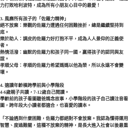
力打敗哈利波特，成為所有小朋友心目中的最愛！
3. 風靡所有孩子的「佐羅力精神」
絕不放棄：樂觀的佐羅力遭遇任何困難挫折，總是繼續堅持到
底。
樂於助人：調皮的佐羅力好打抱不平，成為人人景仰的正義使
者。
熱情活潑：幽默的佐羅力和孩子同一國，贏得孩子的認同與友
誼。
孝順父母：孝順的佐羅力希望媽媽以他為榮，所以永遠不會變
壞。
4. 適讀年齡橫跨學前與小學階段
4-6歲親子共讀，7-12歲自己閱讀。
學齡前的孩子看圖聽爸媽念故事，小學階段的孩子自己讀注音看
圖，跨年段大小讀者都適合，也喜愛的讀本
。
「不論遇到什麼困難，佐羅力都絕對不會放棄。我認為懂得運用
智慧、度過難關，這種不放棄的精神，是長大進入社會以後最重