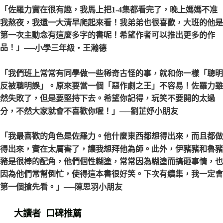
「佐羅力實在很有趣，我馬上把1-4集都看完了，晚上媽媽不准
我熬夜，我還一大清早爬起來看！我弟弟也很喜歡，大班的他是
第一次主動念有這麼多字的書呢！希望作者可以推出更多的作
品！」
──小學三年級‧王瀚德
「我們班上常常有同學做一些稀奇古怪的事，就和你一樣「聰明
反被聰明誤」。原來要當一個「惡作劇之王」不容易！佐羅力雖
然失敗了，但是要堅持下去。希望你記得，玩笑不要開的太過
分，不然大家就會不喜歡你喔！」
──劉芷妤小朋友
「我最喜歡的角色是佐羅力。他什麼東西都想得出來，而且都做
得出來，實在太厲害了，讓我想拜他為師。此外，伊豬豬和魯豬
豬是很棒的配角，他們個性糊塗，常常因為糊塗而搞砸事情，也
因為他們常幫倒忙，使得這本書很好笑。下次有續集，我一定會
第一個搶先看。」
──陳思羽小朋友
大讀者 口碑推薦