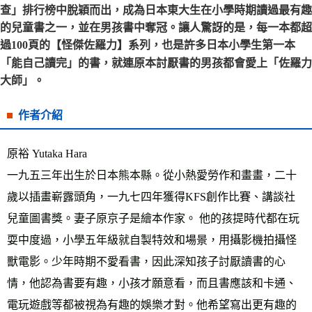
查」排行榜中脫穎而出，成為日本東大生在小學時期讀過最有趣
的兒童書之一，並在男孩書中奪冠。讓人驚訝的是，每一本都超
過100頁的【怪傑佐羅力】系列，也是許多日本小學生第一本
「能自己讀完」的書，就連原本討厭書的男孩都會愛上「佐羅力
大師」。
作者介紹
原裕 Yutaka Hara
一九五三年出生於日本熊本縣。從小熱愛勞作和畫畫，二十
歲以插畫嶄露頭角，一九七四年獲得KFS創作比賽、講談社
兒童圖書獎。妻子原京子是繪本作家。 他的孩提時代都在玩
耍中度過，小學五年級就自製特效和場景，用攝影機拍攝怪
獸電影。少年時期不愛看書，因此深知孩子討厭讀書的心
情，他認為書要有趣，小孩才願意看，而且書應該和卡通、
電玩遊戲等都被視為有趣的娛樂才對。他希望寫出更有趣的