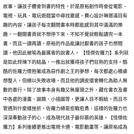
故事，讓孩子體會到書的特性。於是原裕創作時會從電影、
電視、玩具、電玩遊戲當中尋找靈感，費心設計琳瑯滿目有
趣的內容，讓孩子每次翻閱書本時都能感到其中滿滿的樂
趣，一翻開書頁就不想停下來，不知不覺就輕鬆讀完一本
書，而且一讀再讀。原裕的作品能讓討厭書的孩子也想閱
讀，他因此被喻為最厲害的說書人。 【怪傑佐羅力】系列就
是如此焠煉下的結晶，一推出就獲得孩子們狂熱的支持。酷
酷的佐羅力懷抱著成為惡作劇之王的夢想，每次都處心積慮
想整人，但總以失敗收場，而且他的調皮還會轉化為助人無
數的善行。除了故事本身有趣又無厘頭之外，藏在書衣及書
中各處的漫畫、謎題、小插圖等，更讓人目不暇給。而且不
管遇到什麼樣挫折，佐羅力總是愈戰愈勇，這樣的佐羅力也
深深牽動孩子的心，成為現代孩子最仰慕的英雄。【怪傑佐
羅力】系列後續更推出電視卡通、電影動畫等，讓原裕成為