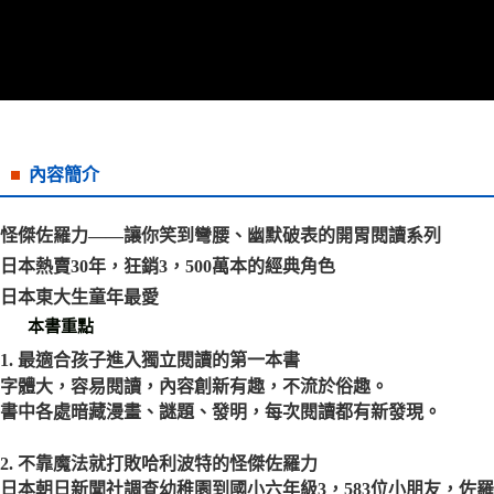
宅配
每筆NT$70，滿NT$799(含以上)免運費
離島宅配
每筆NT$200，滿NT$99,999(含以上)免運費
海外叢書運費
查看運費
內容簡介
雜誌海外運費
查看運費
怪傑佐羅力——讓你笑到彎腰、幽默破表的開胃閱讀系列
數位商品海外免運
查看運費
日本熱賣30年，狂銷3，500萬本的經典角色
日本東大生童年最愛
本書重點
1. 最適合孩子進入獨立閱讀的第一本書
字體大，容易閱讀，內容創新有趣，不流於俗趣。
書中各處暗藏漫畫、謎題、發明，每次閱讀都有新發現。
2. 不靠魔法就打敗哈利波特的怪傑佐羅力
日本朝日新聞社調查幼稚園到國小六年級3，583位小朋友，佐羅