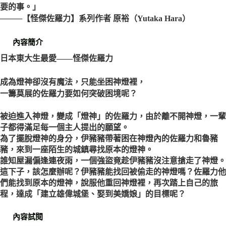
要的事。」
────【怪傑佐羅力】系列作者 原裕（Yutaka Hara）
內容簡介
日本東大生最愛——怪傑佐羅力
成為燈神卻沒有魔法，只能坐困神燈裡，
一籌莫展的佐羅力要如何突破困境呢？
被迫進入神燈，變成「燈神」的佐羅力，由於離不開神燈，一輩
子都得滿足每一個主人提出的願望。
為了擺脫燈神的身分，伊豬豬帶著困在神燈內的佐羅力和魯豬
豬，來到一座陌生的城鎮尋找原本的燈神。
誰知屋漏偏逢連夜雨，一個強盜竟趁伊豬豬沒注意搶走了神燈。
這下子，該怎麼辦呢？伊豬豬能找回被偷走的神燈嗎？佐羅力他
們能找到原本的燈神，說服他重回神燈裡，再次踏上自己的旅
程，達成「建立雄偉城堡、娶到美嬌娘」的目標呢？
內容試閱