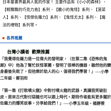
日本童書界最具人氣的作家！ 主要作品有《小小的森林》、
【輕飄飄的巧克力島】系列、【膽小的鬼怪】系列、【菠菜
人】系列、【怪傑佐羅力】系列、【鬼怪尤太】系列、【魔
法的禮物】系列等。
各界推薦
台灣小讀者 歡樂推薦
「我覺得佐羅力是一位偉大的發明家，（在第二集《恐怖的鬼
屋》中）他為了幫忙妖怪軍團，發明了很棒的機器，雖然他的變
身最後失敗了，但他樂於助人的心，值得我們學習！」
──小學
二年級‧鄭羽彤
「第一集《打敗噴火龍》中對付噴火龍的武器，真讓我笑破肚
皮，原來古代對付惡龍也可以跟上時代。期待作者能有更多關於
佐羅力的爆笑故事，分享給我們！」
──小學五年級‧楊靜雯