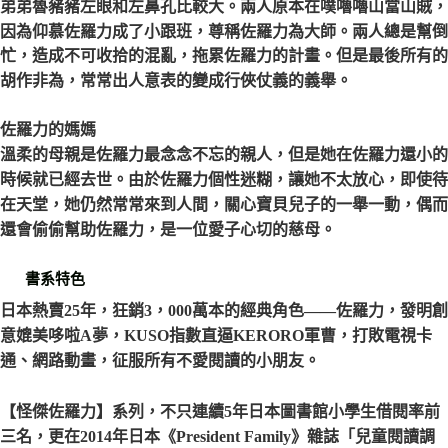
弟弟魯豬豬左眼和左鼻孔比較大。兩人原本在噗嚕嚕山當山賊，
因為仰慕佐羅力成了小跟班，尊稱佐羅力為大師。兩人總是幫倒
忙，造成不可收拾的混亂，拖累佐羅力的計畫。但是最後所有的
胡作非為，常常出人意表的變成行俠仗義的義舉。
佐羅力的媽媽
溫柔的母親是佐羅力最念念不忘的親人，但是她在佐羅力還小的
時候就已經去世。由於佐羅力個性迷糊，讓她不太放心，即使待
在天堂，她仍然常常來到人間，關心寶貝兒子的一舉一動，偶而
還會偷偷幫助佐羅力，是一位愛子心切的慈母。
書系特色
日本熱賣25年，狂銷3，000萬本的經典角色——佐羅力，發明創
意媲美哆啦A夢，KUSO指數直逼KERORO軍曹，打敗電視卡
通、網路動畫，征服所有不愛閱讀的小朋友。
【怪傑佐羅力】系列，不只連續5年日本圖書館小學生借閱率前
三名，更在2014年日本《President Family》雜誌「兒童閱讀調