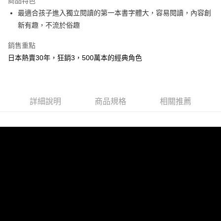
商品特色
Apple Pay
最適合孩子進入獨立閱讀的第一本書字體大，容易閱讀，內容創
新有趣，不流於俗趣
街口支付
銷售重點
悠遊付
日本熱賣30年，狂銷3，500萬本的經典角色
ATM付款
運送方式
詳細說明
商品規格
相關推薦
全家取貨付款
每筆NT$50，滿NT$499(含以上)免運費
付款後全家取貨
每筆NT$50，滿NT$499(含以上)免運費
7-11取貨付款
每筆NT$60，滿NT$799(含以上)免運費
付款後7-11取貨
每筆NT$60，滿NT$799(含以上)免運費