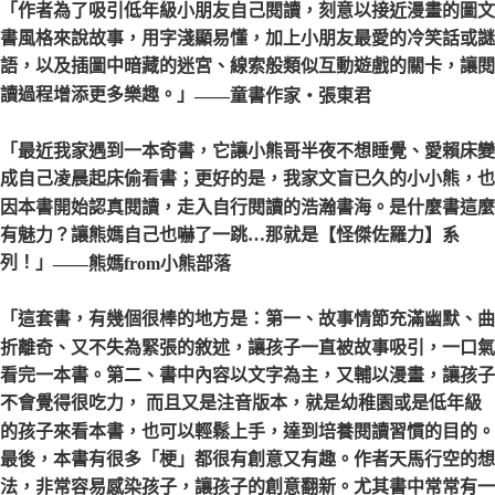
「作者為了吸引低年級小朋友自己閱讀，刻意以接近漫畫的圖文
書風格來說故事，用字淺顯易懂，加上小朋友最愛的冷笑話或謎
語，以及插圖中暗藏的迷宮、線索般類似互動遊戲的關卡，讓閱
讀過程增添更多樂趣。」
——童書作家‧張東君
「最近我家遇到一本奇書，它讓小熊哥半夜不想睡覺、愛賴床變
成自己凌晨起床偷看書；更好的是，我家文盲已久的小小熊，也
因本書開始認真閱讀，走入自行閱讀的浩瀚書海。是什麼書這麼
有魅力？讓熊媽自己也嚇了一跳…那就是【怪傑佐羅力】系
列！」
——熊媽from小熊部落
「這套書，有幾個很棒的地方是：第一、故事情節充滿幽默、曲
折離奇、又不失為緊張的敘述，讓孩子一直被故事吸引，一口氣
看完一本書。第二、書中內容以文字為主，又輔以漫畫，讓孩子
不會覺得很吃力， 而且又是注音版本，就是幼稚園或是低年級
的孩子來看本書，也可以輕鬆上手，達到培養閱讀習慣的目的。
最後，本書有很多「梗」都很有創意又有趣。作者天馬行空的想
法，非常容易感染孩子，讓孩子的創意翻新。尤其書中常常有一