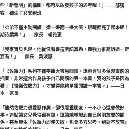
些「新發明」的構圖，都可以啟發孩子的思考喔！」
——部落
客．獨生子女安親班
「弟弟不僅主動閱讀，還一邊翻一邊大笑，眼睛都亮了起來呢！
期待續集！」
──家長 楊雅惠
「我家寶貝也是，他從沒看書這麼認真過，還強力推薦姐姐一定
要看！」
──家長 吳淑惠
「【佐羅力】系列不僅字體大容易閱讀，還包含很多像漫畫般的
插圖，非常適合作為孩子自己閱讀的第一本書。我的孩子是因為
看了【怪傑佐羅力】，才變得能夠單獨閱讀一本書。」
——日
本．家長
「雖然佐羅力很愛惡作劇，卻很看重朋友，一不小心還會做好
事。這點讓女兒覺得很有趣，還讓她聯想到自己與朋友間的關
係，甚至產生『佐羅力即使失敗，也會多方思考，絕對不放棄』