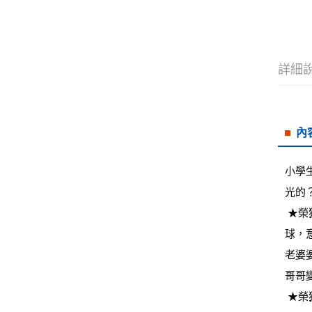
詳細
內
小學
光的
 ★榮獲2014童書及青少年圖書金鼎獎作家書籍介紹第一集故事是這麼開始的……住在小熊星球的小熊兄妹，飛碟迫降在地
球，
老婆
哥哥
 ★