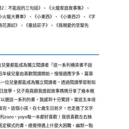
小火龍大賽車》、《小東西》、《小東西2》、《字
桃花源記》、《童話莊子》、《我親愛的至聖先
位兒童都能成為獨立閱讀者「這一系列橋梁書不說
低年級兒童由喜歡閱讀開始，慢慢適應字多、篇章
每一位兒童都能成為獨立閱讀者，透過閱讀學習新知
某日放學，兒子堯堯跟我提起故事媽媽分享了幾本親
可以選這一系列的書，我感到十分驚訝。當這五本倍
看完。這個小孩，在七歲生日前夕，也走進了文字
系列zozo、yoyo每一本都好喜歡！我很喜歡左右姊
既定模式的書，總覺得遇上什麼大困難，幽默一點