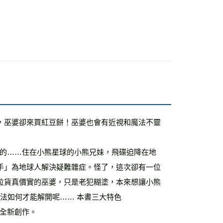
籍
付款
0，滿NT$499(含以上)免運費
家取貨
0，滿NT$499(含以上)免運費
付款
0，滿NT$799(含以上)免運費
1取貨
，巫婆卻來買紅豆餅！巫婆也會有近視和魔法不靈
0，滿NT$799(含以上)免運費
0，滿NT$799(含以上)免運費
手」為地球人解決疑難雜症。怪了，這次卻有一位
位貨真價實的巫婆，只是老犯糊塗，本來想讓小熊
00，滿NT$99,999(含以上)免運費
法如何才能解開呢…… 本書三大特色 
運費
查看運費
」全新創作。