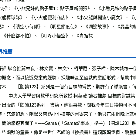
火龍棒球隊》、《小火龍便利商店》、《小火龍與糊塗小魔女》、《
話》、《晴空小侍郎》、《明星節度使》、《湖邊故事》、《晶晶的
、《什麼都不怕》、《叮咚小悟空》、《青蛙探
界推薦
好評 聯合推薦林良、林文寶、林文?、柯華葳、張子樟、陳木城每一
的概念，而以接近兒童的經驗，採趣味甚至幽默的童話形式，幫助中
書本……【閱讀123】系列是一個有目標的嘗試，期許有了橋梁書，
」──中央大學學習與教學研究所教授 柯華葳 讀者推薦 目標的嘗試
下出版的「閱讀123系列」書籍，他很喜歡，問我今年生日禮物可不
待，充滿幻想、幽默又帶點小小搞笑的書寄來了，他只花兩個晚上就
開始悠遊其間了。──Sama (「Sama記事本」格主) 【閱讀123】
一些幽默的童書，像是林世仁老師的《換換書》這類顛顛倒倒、跳脫