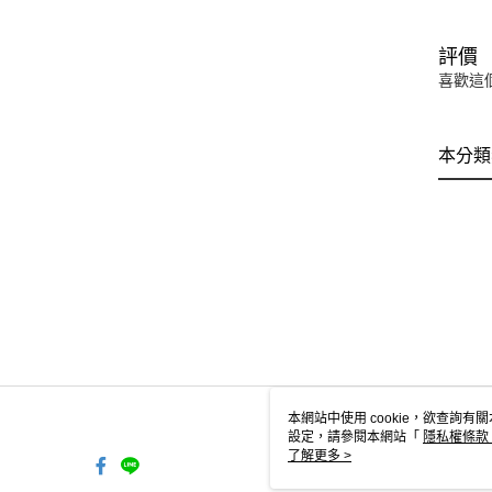
評價
喜歡這
本分類
本網站中使用 cookie，欲查詢有關
設定，請參閱本網站「
隱私權條款
使用 cookie。
了解更多 >