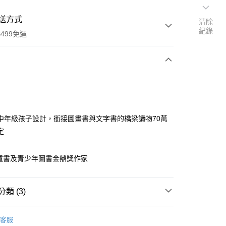
送方式
清除
紀錄
499免運
次付款
付款
中年級孩子設計，銜接圖畫書與文字書的橋梁讀物70萬
定
4童書及青少年圖書金鼎獎作家
類 (3)
7-10歲適讀
客服