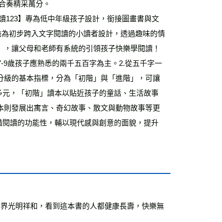
運費
查看運費
合奏精采萬分。
海外免運
查看運費
負擔為初步跨入文字閱讀的小讀者設計，透過趣味的情
，讓父母和老師有系統的引領孩子快樂學閱讀！ 
-9歲孩子應熟悉的兩千五百字為主。2.從五千字一
分級的基本指標，分為「初階」與「進階」，可讓
多元，「初階」讀本以貼近孩子的童話、生活故事
本則發展出寓言、奇幻故事、散文與動物故事等更
階閱讀的功能性，輔以現代感與創意的面貌，提升
世界光明祥和，看到這本書的人都健康長壽，快樂無