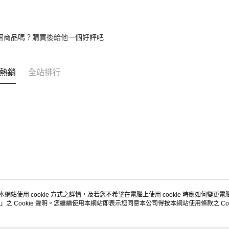
個商品嗎？購買後給他一個好評吧
熱銷
全站排行
本網站使用 cookie 方式之詳情，及若您不希望在電腦上使用 cookie 時應如何變更電腦的
」之 Cookie 聲明。您繼續使用本網站即表示您同意本公司得按本網站使用條款之 Coo
關於我們
客服資訊
品牌故事
購物說明