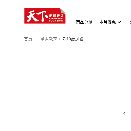
商品分類
本月優惠
首頁
└童書教育
7-10歲適讀