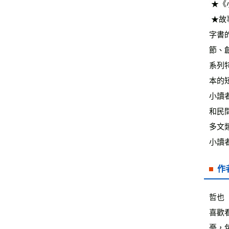
 ★
 ★故事中安插文字遊戲，讓孩子在讀故事的同時，享受動腦的樂趣。【閱讀123】專為低中年級孩子設計，銜接圖畫書與文
字書
節、
系列
本的
小讀
和民
多文
小讀
作
哲也
喜歡
憂，