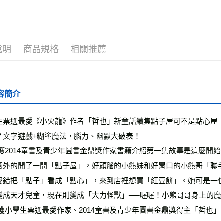
❚ 紙本書
全家取貨
最新出版
每筆NT$5
付款後全
說明
商品規格
相關推薦
每筆NT$5
7-11取貨
每筆NT$6
容簡介
付款後7-1
生票選最愛《小火龍》作者「哲也」新童話續集點子屋可不是點心屋
每筆NT$6
？文字遊戲+糊塗魔法，腦力、幽默大破表！
宅配
每筆NT$7
意外的開了一間「點子屋」，好頭腦的小熊妹和好胃口的小熊哥「聯
離島宅配
婆錯把「點子」看成「點心」，來到店裡想買「紅豆餅」。她可是一
每筆NT$2
變成天才兒童，現在則變成「大力怪獸」──喔喔！小熊哥哥身上的魔
海外叢書
榮獲小學生票選最愛作家、2014童書及青少年圖書金鼎獎得主「哲也