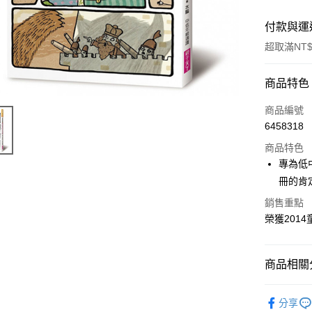
付款與運
超取滿NT$
付款方式
商品特色
信用卡一
商品編號
6458318
超商取貨
商品特色
LINE Pay
專為低
冊的肯
Apple Pay
銷售重點
街口支付
榮獲201
悠遊付
ATM付款
商品相關分
└童書教育
分享
運送方式