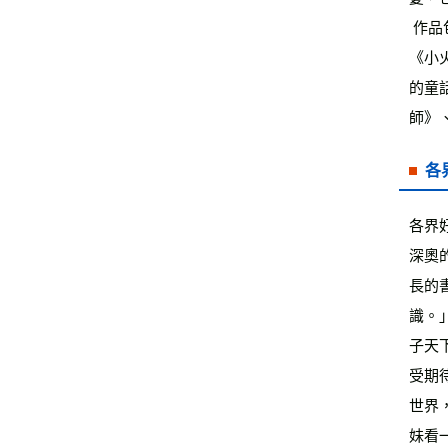
 作品包括：《小熊兄妹的點子屋1：點子屋新開張》、《小熊兄妹的點子屋2：不能說的三句話》、《火龍家庭故事集》、
《小
的童
師》
各
各界
深奧
長的
識。
子天
受期
世界，
妹看