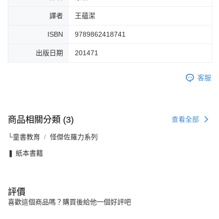
譯者
王蘊潔
ISBN
9789862418741
出版日期
201471
客服
商品相關分類 (3)
查看全部
└童書教育
怪傑佐羅力系列
❚ 紙本書籍
評價
喜歡這個商品嗎？購買後給他一個好評吧