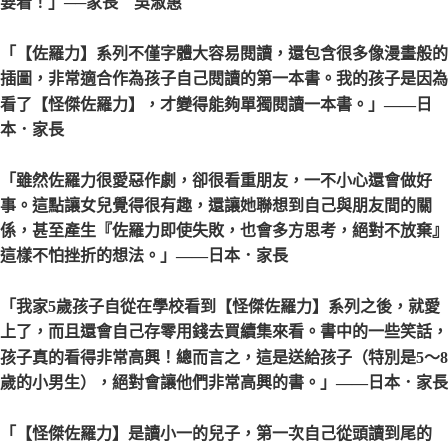
要看！」
──家長 吳淑惠
「【佐羅力】系列不僅字體大容易閱讀，還包含很多像漫畫般的
插圖，非常適合作為孩子自己閱讀的第一本書。我的孩子是因為
看了【怪傑佐羅力】，才變得能夠單獨閱讀一本書。」
——日
本．家長
「雖然佐羅力很愛惡作劇，卻很看重朋友，一不小心還會做好
事。這點讓女兒覺得很有趣，還讓她聯想到自己與朋友間的關
係，甚至產生『佐羅力即使失敗，也會多方思考，絕對不放棄』
這樣不怕挫折的想法。」
——日本．家長
「我家5歲孩子自從在學校看到【怪傑佐羅力】系列之後，就愛
上了，而且還會自己存零用錢去買續集來看。書中的一些笑話，
孩子真的看得非常高興！總而言之，這是送給孩子（特別是5〜8
歲的小男生），絕對會讓他們非常高興的書。」
——日本．家長
「【怪傑佐羅力】是讀小一的兒子，第一次自己從頭讀到尾的