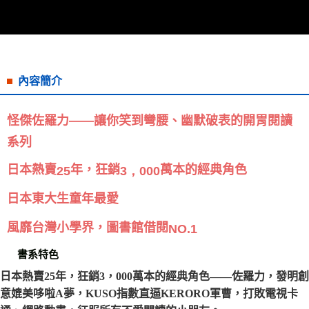
宅配
每筆NT$70，滿NT$799(含以上)免運費
離島宅配
每筆NT$200，滿NT$99,999(含以上)免運費
內容簡介
海外叢書運費
查看運費
怪傑佐羅力——讓你笑到彎腰、幽默破表的開胃閱讀
雜誌海外運費
查看運費
系列
數位商品海外免運
查看運費
日本熱賣
年，狂銷
萬本的經典角色
25
3，000
日本東大生童年最愛
風靡台灣小學界，圖書館借閱
NO.1
書系特色
日本熱賣25年，狂銷3，000萬本的經典角色——佐羅力，發明創
意媲美哆啦A夢，KUSO指數直逼KERORO軍曹，打敗電視卡