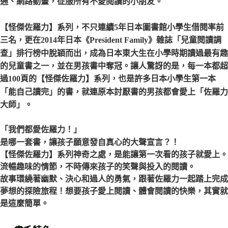
通、網路動畫，征服所有不愛閱讀的小朋友。
【怪傑佐羅力】系列，不只連續5年日本圖書館小學生借閱率前
三名，更在2014年日本《President Family》雜誌「兒童閱讀調
查」排行榜中脫穎而出，成為日本東大生在小學時期讀過最有趣
的兒童書之一，並在男孩書中奪冠。讓人驚訝的是，每一本都超
過100頁的【怪傑佐羅力】系列，也是許多日本小學生第一本
「能自己讀完」的書，就連原本討厭書的男孩都會愛上「佐羅力
大師」。
「我們都愛佐羅力！」
是哪一套書，讓孩子願意發自真心的大聲宣言？！
【怪傑佐羅力】系列神奇之處，是能讓第一次看的孩子就愛上。
流暢趣味的情節，不時傳來孩子的笑聲與投入的閱讀。
故事環繞著幽默、決心和過人的勇氣，跟著佐羅力一起踏上完成
夢想的探險旅程！想要孩子愛上閱讀、體會閱讀的快樂，其實就
是這麼簡單。