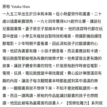
原裕 Yutaka Hara
一九五三年出生於日本熊本縣。從小熱愛勞作和畫畫，二十
歲以插畫嶄露頭角，一九七四年獲得KFS創作比賽、講談社
兒童圖書獎。妻子原京子是繪本作家。 他的孩提時代都在玩
耍中度過，小學五年級就自製特效和場景，用攝影機拍攝怪
獸電影。少年時期不愛看書，因此深知孩子討厭讀書的心
情，他認為書要有趣，小孩才願意看，而且書應該和卡通、
電玩遊戲等都被視為有趣的娛樂才對。他希望寫出更有趣的
故事，讓孩子體會到書的特性。於是原裕創作時會從電影、
電視、玩具、電玩遊戲當中尋找靈感，費心設計琳瑯滿目有
趣的內容，讓孩子每次翻閱書本時都能感到其中滿滿的樂
趣，一翻開書頁就不想停下來，不知不覺就輕鬆讀完一本
書，而且一讀再讀。原裕的作品能讓討厭書的孩子也想閱
讀，他因此被喻為最厲害的說書人。 【怪傑佐羅力】系列就