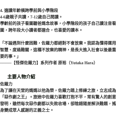
4. 適讀年齡橫跨學前與小學階段
4-6歲親子共讀，7-12歲自己閱讀。
學齡前的孩子看圖聽爸媽念故事，小學階段的孩子自己讀注音看
圖，跨年段大小讀者都適合，也喜愛的讀本
。
「不論遇到什麼困難，佐羅力都絕對不會放棄。我認為懂得運用
智慧、度過難關，這種不放棄的精神，是長大進入社會以後最重
要的事。」
────【怪傑佐羅力】系列作者 原裕（Yutaka Hara）
主要人物介紹
佐羅力
為了讓在天堂的媽媽以他為榮，佐羅力踏上修練之旅，立志成為
「惡作劇之王」。旅途中佐羅力喜歡打抱不平，常有驚人的創意
發明，雖然每次惡作劇都以失敗收場，卻陰錯陽差解決難題，搖
身變成眾人感謝的正義之士。