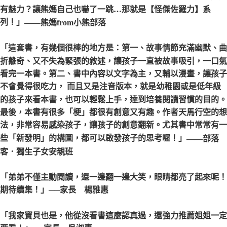
有魅力？讓熊媽自己也嚇了一跳…那就是【怪傑佐羅力】系
列！」
——熊媽from小熊部落
「這套書，有幾個很棒的地方是：第一、故事情節充滿幽默、曲
折離奇、又不失為緊張的敘述，讓孩子一直被故事吸引，一口氣
看完一本書。第二、書中內容以文字為主，又輔以漫畫，讓孩子
不會覺得很吃力， 而且又是注音版本，就是幼稚園或是低年級
的孩子來看本書，也可以輕鬆上手，達到培養閱讀習慣的目的。
最後，本書有很多「梗」都很有創意又有趣。作者天馬行空的想
法，非常容易感染孩子，讓孩子的創意翻新。尤其書中常常有一
些「新發明」的構圖，都可以啟發孩子的思考喔！」
——部落
客．獨生子女安親班
「弟弟不僅主動閱讀，還一邊翻一邊大笑，眼睛都亮了起來呢！
期待續集！」
──家長 楊雅惠
「我家寶貝也是，他從沒看書這麼認真過，還強力推薦姐姐一定