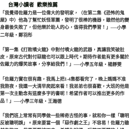
台灣小讀者 歡樂推薦
「我覺得佐羅力是一位偉大的發明家，（在第二集《恐怖的鬼
屋》中）他為了幫忙妖怪軍團，發明了很棒的機器，雖然他的變
身最後失敗了，但他樂於助人的心，值得我們學習！」
──小學
二年級‧鄭羽彤
「第一集《打敗噴火龍》中對付噴火龍的武器，真讓我笑破肚
皮，原來古代對付惡龍也可以跟上時代。期待作者能有更多關於
佐羅力的爆笑故事，分享給我們！」
──小學五年級‧楊靜雯
「佐羅力實在很有趣，我馬上把1-4集都看完了，晚上媽媽不准
我熬夜，我還一大清早爬起來看！我弟弟也很喜歡，大班的他是
第一次主動念有這麼多字的書呢！希望作者可以推出更多的作
品！」
──小學三年級‧王瀚德
「我們班上常常有同學做一些稀奇古怪的事，就和你一樣「聰明
反被聰明誤」。原來要當一個「惡作劇之王」不容易！佐羅力雖