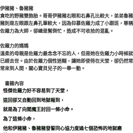
伊豬豬、魯豬豬
貪吃的野豬雙胞胎。哥哥伊豬豬右眼和右鼻孔比較大，弟弟魯豬
豬則是左眼跟左鼻孔筆較大，因為仰慕佐羅力成了小跟班，尊稱
佐羅力為大師，卻總是幫倒忙，造成不可收拾的混亂。
佐羅力的媽媽
溫柔的母親是佐羅力最念念不忘的人，但是她在佐羅力小時候就
已經去世。由於佐羅力個性迷糊，讓她即使待在天堂，卻仍然常
常來到人間，關心寶貝兒子的一舉一動。
書籍內容
怪傑佐羅力好不容易到了天堂，
這回卻又自動回到地獄報到，
就是為了向閻魔王討回一條小命。
為了這條小命，
他和伊豬豬、魯豬豬發誓同心協力度過七個恐怖的地獄磨