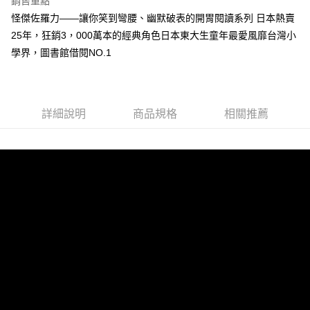
銷售重點
Apple Pay
怪傑佐羅力——讓你笑到彎腰、幽默破表的開胃閱讀系列 日本熱賣
25年，狂銷3，000萬本的經典角色日本東大生童年最愛風靡台灣小
街口支付
學界，圖書館借閱NO.1
悠遊付
ATM付款
詳細說明
商品規格
相關推薦
運送方式
全家取貨付款
每筆NT$50，滿NT$499(含以上)免運費
付款後全家取貨
每筆NT$50，滿NT$499(含以上)免運費
7-11取貨付款
每筆NT$60，滿NT$799(含以上)免運費
付款後7-11取貨
每筆NT$60，滿NT$799(含以上)免運費