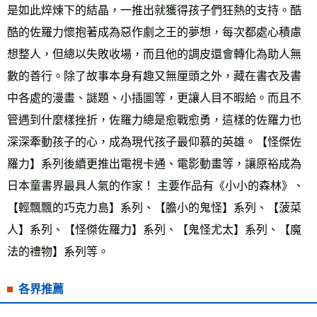
是如此焠煉下的結晶，一推出就獲得孩子們狂熱的支持。酷
酷的佐羅力懷抱著成為惡作劇之王的夢想，每次都處心積慮
想整人，但總以失敗收場，而且他的調皮還會轉化為助人無
數的善行。除了故事本身有趣又無厘頭之外，藏在書衣及書
中各處的漫畫、謎題、小插圖等，更讓人目不暇給。而且不
管遇到什麼樣挫折，佐羅力總是愈戰愈勇，這樣的佐羅力也
深深牽動孩子的心，成為現代孩子最仰慕的英雄。【怪傑佐
羅力】系列後續更推出電視卡通、電影動畫等，讓原裕成為
日本童書界最具人氣的作家！ 主要作品有《小小的森林》、
【輕飄飄的巧克力島】系列、【膽小的鬼怪】系列、【菠菜
人】系列、【怪傑佐羅力】系列、【鬼怪尤太】系列、【魔
法的禮物】系列等。
各界推薦