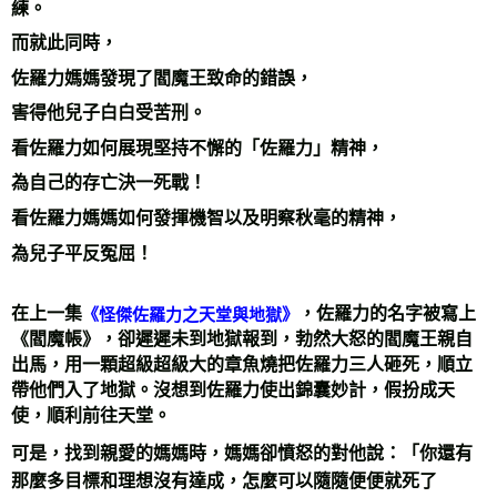
練。
而就此同時，
佐羅力媽媽發現了閻魔王致命的錯誤，
害得他兒子白白受苦刑。
看佐羅力如何展現堅持不懈的「佐羅力」精神，
為自己的存亡決一死戰！
看佐羅力媽媽如何發揮機智以及明察秋毫的精神，
為兒子平反冤屈！
在上一集
，佐羅力的名字被寫上
《怪傑佐羅力之天堂與地獄》
《閻魔帳》，卻遲遲未到地獄報到，勃然大怒的閻魔王親自
出馬，用一顆超級超級大的章魚燒把佐羅力三人砸死，順立
帶他們入了地獄。沒想到佐羅力使出錦囊妙計，假扮成天
使，順利前往天堂。
可是，找到親愛的媽媽時，媽媽卻憤怒的對他說：「你還有
那麼多目標和理想沒有達成，怎麼可以隨隨便便就死了