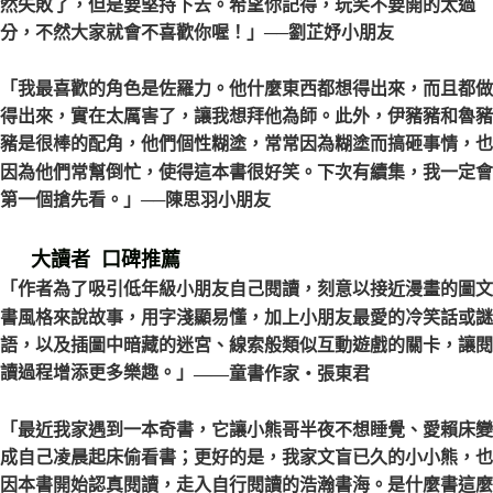
然失敗了，但是要堅持下去。希望你記得，玩笑不要開的太過
分，不然大家就會不喜歡你喔！」
──劉芷妤小朋友
「我最喜歡的角色是佐羅力。他什麼東西都想得出來，而且都做
得出來，實在太厲害了，讓我想拜他為師。此外，伊豬豬和魯豬
豬是很棒的配角，他們個性糊塗，常常因為糊塗而搞砸事情，也
因為他們常幫倒忙，使得這本書很好笑。下次有續集，我一定會
第一個搶先看。」
──陳思羽小朋友
大讀者 口碑推薦
「作者為了吸引低年級小朋友自己閱讀，刻意以接近漫畫的圖文
書風格來說故事，用字淺顯易懂，加上小朋友最愛的冷笑話或謎
語，以及插圖中暗藏的迷宮、線索般類似互動遊戲的關卡，讓閱
讀過程增添更多樂趣。」
——童書作家‧張東君
「最近我家遇到一本奇書，它讓小熊哥半夜不想睡覺、愛賴床變
成自己凌晨起床偷看書；更好的是，我家文盲已久的小小熊，也
因本書開始認真閱讀，走入自行閱讀的浩瀚書海。是什麼書這麼