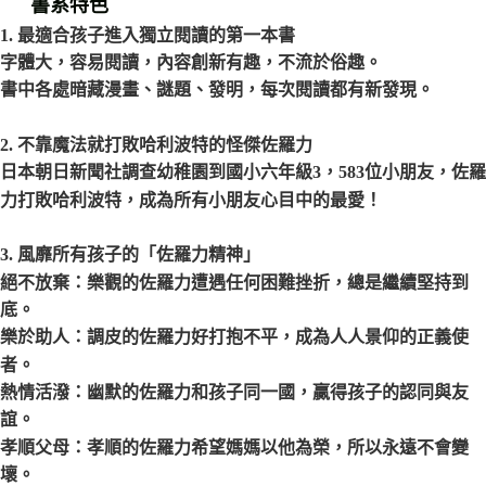
書系特色
1. 最適合孩子進入獨立閱讀的第一本書
字體大，容易閱讀，內容創新有趣，不流於俗趣。
書中各處暗藏漫畫、謎題、發明，每次閱讀都有新發現。
2. 不靠魔法就打敗哈利波特的怪傑佐羅力
日本朝日新聞社調查幼稚園到國小六年級3，583位小朋友，佐羅
力打敗哈利波特，成為所有小朋友心目中的最愛！
3. 風靡所有孩子的「佐羅力精神」
絕不放棄：樂觀的佐羅力遭遇任何困難挫折，總是繼續堅持到
底。
樂於助人：調皮的佐羅力好打抱不平，成為人人景仰的正義使
者。
熱情活潑：幽默的佐羅力和孩子同一國，贏得孩子的認同與友
誼。
孝順父母：孝順的佐羅力希望媽媽以他為榮，所以永遠不會變
壞。