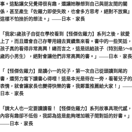
事。這點讓女兒覺得很有趣，還讓她聯想到自己與朋友間的關
係，甚至產生『佐羅力即使失敗，也會多方思考，絕對不放棄』
這樣不怕挫折的想法。」
——日本．家長
「我家5歲孩子自從在學校看到【怪傑佐羅力】系列之後，就愛
上了，而且還會自己存零用錢去買續集來看。書中的一些笑話，
孩子真的看得非常高興！總而言之，這是送給孩子（特別是5〜8
歲的小男生），絕對會讓他們非常高興的書。」
——日本．家長
「【怪傑佐羅力】是讀小一的兒子，第一次自己從頭讀到尾的
書，還努力寫下讀書心得哩！這是本光是待在一旁，看著兒子的
表情，就會讓家長也變得快樂的書，我鄭重推薦給大家！」
——
日本．家長
「請大人也一定要讀讀看！【怪傑佐羅力】系列故事具現代感，
內容有趣卻不低俗，我認為這是能夠增加親子間對話的好書。」
——日本．家長