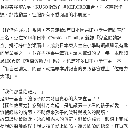
意媲美哆啦A夢，KUSO指數直逼KERORO軍曹，打敗電視卡
通、網路動畫，征服所有不愛閱讀的小朋友。
【怪傑佐羅力】系列，不只連續5年日本圖書館小學生借閱率前
三名，更在2014年日本《President Family》雜誌「兒童閱讀調
查」排行榜中脫穎而出，成為日本東大生在小學時期讀過最有趣
的兒童書之一，並在男孩書中奪冠。讓人驚訝的是，每一本都超
過100頁的【怪傑佐羅力】系列，也是許多日本小學生第一本
「能自己讀完」的書，就連原本討厭書的男孩都會愛上「佐羅力
大師」。
「我們都愛佐羅力！」
是哪一套書，讓孩子願意發自真心的大聲宣言？！
【怪傑佐羅力】系列神奇之處，是能讓第一次看的孩子就愛上。
流暢趣味的情節，不時傳來孩子的笑聲與投入的閱讀。
故事環繞著幽默、決心和過人的勇氣，跟著佐羅力一起踏上完成
夢想的探險旅程！想要孩子愛上閱讀、體會閱讀的快樂，其實就