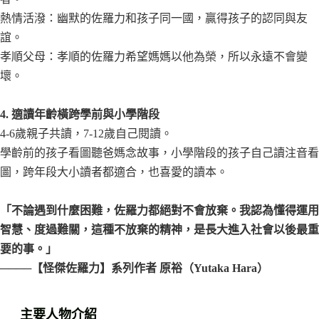
熱情活潑：幽默的佐羅力和孩子同一國，贏得孩子的認同與友
誼。
孝順父母：孝順的佐羅力希望媽媽以他為榮，所以永遠不會變
壞。
4. 適讀年齡橫跨學前與小學階段
4-6歲親子共讀，7-12歲自己閱讀。
學齡前的孩子看圖聽爸媽念故事，小學階段的孩子自己讀注音看
圖，跨年段大小讀者都適合，也喜愛的讀本
。
「不論遇到什麼困難，佐羅力都絕對不會放棄。我認為懂得運用
智慧、度過難關，這種不放棄的精神，是長大進入社會以後最重
要的事。」
────【怪傑佐羅力】系列作者 原裕（Yutaka Hara）
主要人物介紹