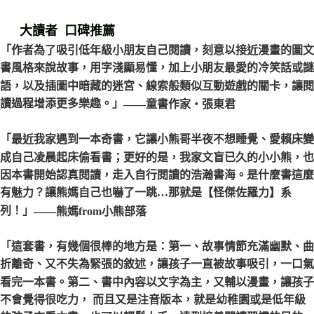
大讀者 口碑推薦
「作者為了吸引低年級小朋友自己閱讀，刻意以接近漫畫的圖文
書風格來說故事，用字淺顯易懂，加上小朋友最愛的冷笑話或謎
語，以及插圖中暗藏的迷宮、線索般類似互動遊戲的關卡，讓閱
讀過程增添更多樂趣。」
——童書作家‧張東君
「最近我家遇到一本奇書，它讓小熊哥半夜不想睡覺、愛賴床變
成自己凌晨起床偷看書；更好的是，我家文盲已久的小小熊，也
因本書開始認真閱讀，走入自行閱讀的浩瀚書海。是什麼書這麼
有魅力？讓熊媽自己也嚇了一跳…那就是【怪傑佐羅力】系
列！」
——熊媽from小熊部落
「這套書，有幾個很棒的地方是：第一、故事情節充滿幽默、曲
折離奇、又不失為緊張的敘述，讓孩子一直被故事吸引，一口氣
看完一本書。第二、書中內容以文字為主，又輔以漫畫，讓孩子
不會覺得很吃力， 而且又是注音版本，就是幼稚園或是低年級