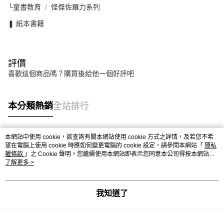
└童書教育
怪傑佐羅力系列
❚ 紙本書籍
評價
喜歡這個商品嗎？購買後給他一個好評吧
本分類熱銷
全站排行
本網站中使用 cookie，欲查詢有關本網站使用 cookie 方式之詳情，及若您不希
熱門標籤
望在電腦上使用 cookie 時應如何變更電腦的 cookie 設定，請參閱本網站「
隱私
權條款
」之 Cookie 聲明。您繼續使用本網站即表示您同意本公司得按本網站使
用條款之 Cookie 聲明使用 cookie。
了解更多 >
我知道了