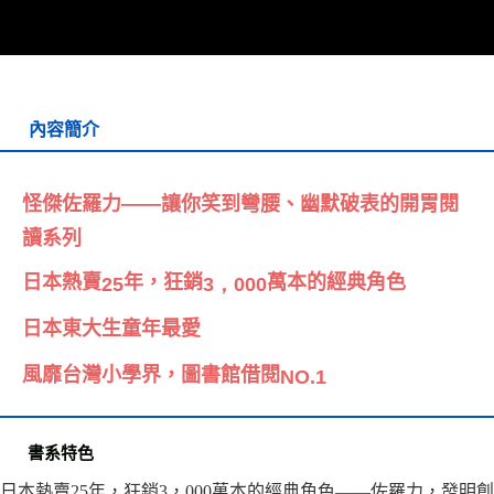
宅配
每筆NT$70，滿NT$799(含以上)免運費
離島宅配
每筆NT$200，滿NT$99,999(含以上)免運費
內容簡介
海外叢書運費
查看運費
怪傑佐羅力——讓你笑到彎腰、幽默破表的開胃閱
雜誌海外運費
查看運費
讀系列
數位商品海外免運
查看運費
日本熱賣
年，狂銷
萬本的經典角色
25
3，000
日本東大生童年最愛
風靡台灣小學界，圖書館借閱
NO.1
書系特色
日本熱賣25年，狂銷3，000萬本的經典角色——佐羅力，發明創