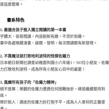
是這麼簡單。
書系特色
1. 最適合孩子進入獨立閱讀的第一本書
字體大，容易閱讀，內容創新有趣，不流於俗趣。
書中各處暗藏漫畫、謎題、發明，每次閱讀都有新發現。
2. 不靠魔法就打敗哈利波特的怪傑佐羅力
日本朝日新聞社調查幼稚園到國小六年級3，583位小朋友，佐羅
力打敗哈利波特，成為所有小朋友心目中的最愛！
3. 風靡所有孩子的「佐羅力精神」
絕不放棄：樂觀的佐羅力遭遇任何困難挫折，總是繼續堅持到
底。
樂於助人：調皮的佐羅力好打抱不平，成為人人景仰的正義使
者。