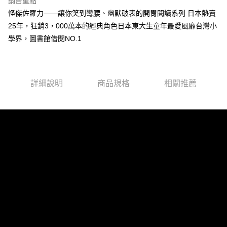
銷售重點
Apple Pay
怪傑佐羅力——讓你笑到彎腰、幽默破表的開胃閱讀系列 日本熱賣
25年，狂銷3，000萬本的經典角色日本東大生童年最愛風靡台灣小
街口支付
學界，圖書館借閱NO.1
悠遊付
ATM付款
詳細說明
商品規格
相關推薦
運送方式
全家取貨付款
每筆NT$50，滿NT$499(含以上)免運費
付款後全家取貨
每筆NT$50，滿NT$499(含以上)免運費
7-11取貨付款
每筆NT$60，滿NT$799(含以上)免運費
付款後7-11取貨
每筆NT$60，滿NT$799(含以上)免運費