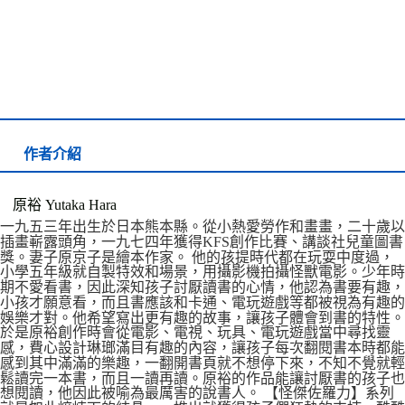
作者介紹
原裕 Yutaka Hara
一九五三年出生於日本熊本縣。從小熱愛勞作和畫畫，二十歲以
插畫嶄露頭角，一九七四年獲得KFS創作比賽、講談社兒童圖書
獎。妻子原京子是繪本作家。 他的孩提時代都在玩耍中度過，
小學五年級就自製特效和場景，用攝影機拍攝怪獸電影。少年時
期不愛看書，因此深知孩子討厭讀書的心情，他認為書要有趣，
小孩才願意看，而且書應該和卡通、電玩遊戲等都被視為有趣的
娛樂才對。他希望寫出更有趣的故事，讓孩子體會到書的特性。
於是原裕創作時會從電影、電視、玩具、電玩遊戲當中尋找靈
感，費心設計琳瑯滿目有趣的內容，讓孩子每次翻閱書本時都能
感到其中滿滿的樂趣，一翻開書頁就不想停下來，不知不覺就輕
鬆讀完一本書，而且一讀再讀。原裕的作品能讓討厭書的孩子也
想閱讀，他因此被喻為最厲害的說書人。 【怪傑佐羅力】系列