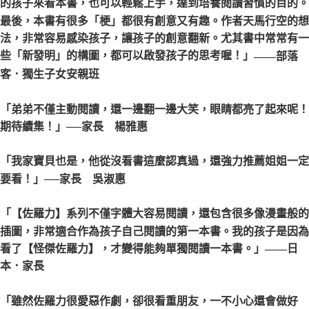
的孩子來看本書，也可以輕鬆上手，達到培養閱讀習慣的目的。
最後，本書有很多「梗」都很有創意又有趣。作者天馬行空的想
法，非常容易感染孩子，讓孩子的創意翻新。尤其書中常常有一
些「新發明」的構圖，都可以啟發孩子的思考喔！」
——部落
客．獨生子女安親班
「弟弟不僅主動閱讀，還一邊翻一邊大笑，眼睛都亮了起來呢！
期待續集！」
──家長 楊雅惠
「我家寶貝也是，他從沒看書這麼認真過，還強力推薦姐姐一定
要看！」
──家長 吳淑惠
「【佐羅力】系列不僅字體大容易閱讀，還包含很多像漫畫般的
插圖，非常適合作為孩子自己閱讀的第一本書。我的孩子是因為
看了【怪傑佐羅力】，才變得能夠單獨閱讀一本書。」
——日
本．家長
「雖然佐羅力很愛惡作劇，卻很看重朋友，一不小心還會做好