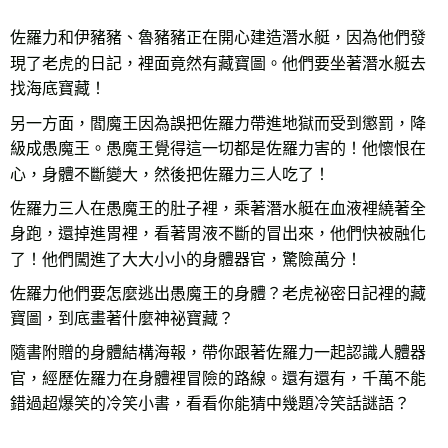
佐羅力和伊豬豬、魯豬豬正在開心建造潛水艇，因為他們發
現了老虎的日記，裡面竟然有藏寶圖。他們要坐著潛水艇去
找海底寶藏！
另一方面，閻魔王因為誤把佐羅力帶進地獄而受到懲罰，降
級成愚魔王。愚魔王覺得這一切都是佐羅力害的！他懷恨在
心，身體不斷變大，然後把佐羅力三人吃了！
佐羅力三人在愚魔王的肚子裡，乘著潛水艇在血液裡繞著全
身跑，還掉進胃裡，看著胃液不斷的冒出來，他們快被融化
了！他們闖進了大大小小的身體器官，驚險萬分！
佐羅力他們要怎麼逃出愚魔王的身體？老虎祕密日記裡的藏
寶圖，到底畫著什麼神祕寶藏？
隨書附贈的身體結構海報，帶你跟著佐羅力一起認識人體器
官，經歷佐羅力在身體裡冒險的路線。還有還有，千萬不能
錯過超爆笑的冷笑小書，看看你能猜中幾題冷笑話謎語？