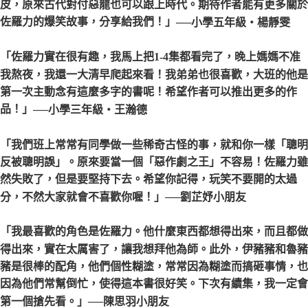
皮，原來古代對付惡龍也可以跟上時代。期待作者能有更多關於
佐羅力的爆笑故事，分享給我們！」
──小學五年級‧楊靜雯
「佐羅力實在很有趣，我馬上把1-4集都看完了，晚上媽媽不准
我熬夜，我還一大清早爬起來看！我弟弟也很喜歡，大班的他是
第一次主動念有這麼多字的書呢！希望作者可以推出更多的作
品！」
──小學三年級‧王瀚德
「我們班上常常有同學做一些稀奇古怪的事，就和你一樣「聰明
反被聰明誤」。原來要當一個「惡作劇之王」不容易！佐羅力雖
然失敗了，但是要堅持下去。希望你記得，玩笑不要開的太過
分，不然大家就會不喜歡你喔！」
──劉芷妤小朋友
「我最喜歡的角色是佐羅力。他什麼東西都想得出來，而且都做
得出來，實在太厲害了，讓我想拜他為師。此外，伊豬豬和魯豬
豬是很棒的配角，他們個性糊塗，常常因為糊塗而搞砸事情，也
因為他們常幫倒忙，使得這本書很好笑。下次有續集，我一定會
第一個搶先看。」
──陳思羽小朋友