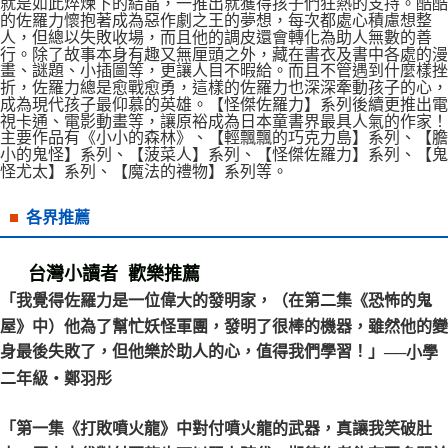
就是如此焠煉下的結晶，一推出就獲得孩子們狂熱的支持。酷酷
的佐羅力懷抱著成為惡作劇之王的夢想，每次都處心積慮想整
人，但總以失敗收場，而且他的調皮還會轉化為助人無數的善
行。除了故事本身有趣又無厘頭之外，藏在書衣及書中各處的漫
畫、謎題、小插圖等，更讓人目不暇給。而且不管遇到什麼樣挫
折，佐羅力總是愈戰愈勇，這樣的佐羅力也深深牽動孩子的心，
成為現代孩子最仰慕的英雄。【怪傑佐羅力】系列後續更推出電
視卡通、電影動畫等，讓原裕成為日本童書界最具人氣的作家！
主要作品有《小小的森林》、【輕飄飄的巧克力島】系列、【膽
小的鬼怪】系列、【菠菜人】系列、【怪傑佐羅力】系列、【鬼
怪尤太】系列、【魔法的禮物】系列等。
各界推薦
台灣小讀者 歡樂推薦
「我覺得佐羅力是一位偉大的發明家，（在第二集《恐怖的鬼
屋》中）他為了幫忙妖怪軍團，發明了很棒的機器，雖然他的變
身最後失敗了，但他樂於助人的心，值得我們學習！」
──小學
二年級‧鄭羽彤
「第一集《打敗噴火龍》中對付噴火龍的武器，真讓我笑破肚