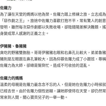
佐羅力
為了讓在天堂的媽媽以他為榮，佐羅力踏上修練之旅，立志成為
「惡作劇之王」。旅途中佐羅力喜歡打抱不平，常有驚人的創意
發明，雖然每次惡作劇都以失敗收場，卻陰錯陽差解決難題，搖
身變成眾人感謝的正義之士。
伊豬豬、魯豬豬
貪吃的野豬雙胞胎。哥哥伊豬豬右眼和右鼻孔比較大，弟弟魯豬
豬則是左眼跟左鼻孔筆較大，因為仰慕佐羅力成了小跟班，尊稱
佐羅力為大師，卻總是幫倒忙，造成不可收拾的混亂。
佐羅力的媽媽
溫柔的母親是佐羅力最念念不忘的人，但是她在佐羅力小時候就
已經去世。由於佐羅力個性迷糊，讓她即使待在天堂，卻仍然常
常來到人間，關心寶貝兒子的一舉一動。