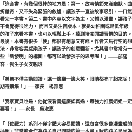
「這套書，有幾個很棒的地方是：第一、故事情節充滿幽默、曲
折離奇、又不失為緊張的敘述，讓孩子一直被故事吸引，一口氣
看完一本書。第二、書中內容以文字為主，又輔以漫畫，讓孩子
不會覺得很吃力， 而且又是注音版本，就是幼稚園或是低年級
的孩子來看本書，也可以輕鬆上手，達到培養閱讀習慣的目的。
最後，本書有很多「梗」都很有創意又有趣。作者天馬行空的想
法，非常容易感染孩子，讓孩子的創意翻新。尤其書中常常有一
些「新發明」的構圖，都可以啟發孩子的思考喔！」
——部落
客．獨生子女安親班
「弟弟不僅主動閱讀，還一邊翻一邊大笑，眼睛都亮了起來呢！
期待續集！」
──家長 楊雅惠
「我家寶貝也是，他從沒看書這麼認真過，還強力推薦姐姐一定
要看！」
──家長 吳淑惠
「【佐羅力】系列不僅字體大容易閱讀，還包含很多像漫畫般的
插圖，非常適合作為孩子自己閱讀的第一本書。我的孩子是因為