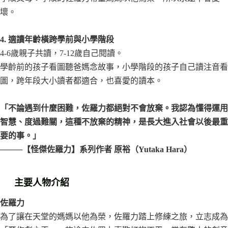
壞。
4. 適讀年齡橫跨學前與小學階段
4-6歲親子共讀，7-12歲自己閱讀。
學齡前的孩子看圖聽爸媽念故事，小學階段的孩子自己讀注音看
圖，跨年段大小讀者都適合，也喜愛的讀本
。
「不論遇到什麼困難，佐羅力都絕對不會放棄。我認為懂得運用
智慧、度過難關，這種不放棄的精神，是長大進入社會以後最重
要的事。」
────【怪傑佐羅力】系列作者 原裕（Yutaka Hara）
主要人物介紹
佐羅力
為了讓在天堂的媽媽以他為榮，佐羅力踏上修練之旅，立志成為