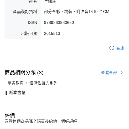
譯者
王蘊潔
產品裝訂資料
部分全彩，精裝，附注音14.9x21CM
ISBN
9789863980650
出版日期
2015513
客服
商品相關分類 (3)
查看全部
└童書教育
怪傑佐羅力系列
❚ 紙本書籍
評價
喜歡這個商品嗎？購買後給他一個好評吧