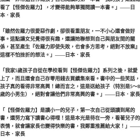
看了【怪傑佐羅力】，才變得能夠單獨閱讀一本書。」
——日
本．家長
「雖然佐羅力很愛惡作劇，卻很看重朋友，一不小心還會做好
事。這點讓女兒覺得很有趣，還讓她聯想到自己與朋友間的關
係，甚至產生『佐羅力即使失敗，也會多方思考，絕對不放棄』
這樣不怕挫折的想法。」
——日本．家長
「我家5歲孩子自從在學校看到【怪傑佐羅力】系列之後，就愛
上了，而且還會自己存零用錢去買續集來看。書中的一些笑話，
孩子真的看得非常高興！總而言之，這是送給孩子（特別是5〜8
歲的小男生），絕對會讓他們非常高興的書。」
——日本．家長
「【怪傑佐羅力】是讀小一的兒子，第一次自己從頭讀到尾的
書，還努力寫下讀書心得哩！這是本光是待在一旁，看著兒子的
表情，就會讓家長也變得快樂的書，我鄭重推薦給大家！」
——
日本．家長