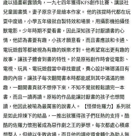
歲以插畫嶄露頭角，一九七四年獲得KFS創作比賽、講談社
兒童圖書獎。妻子原京子是繪本作家。 他的孩提時代都在玩
耍中度過，小學五年級就自製特效和場景，用攝影機拍攝怪
獸電影。少年時期不愛看書，因此深知孩子討厭讀書的心
情，他認為書要有趣，小孩才願意看，而且書應該和卡通、
電玩遊戲等都被視為有趣的娛樂才對。他希望寫出更有趣的
故事，讓孩子體會到書的特性。於是原裕創作時會從電影、
電視、玩具、電玩遊戲當中尋找靈感，費心設計琳瑯滿目有
趣的內容，讓孩子每次翻閱書本時都能感到其中滿滿的樂
趣，一翻開書頁就不想停下來，不知不覺就輕鬆讀完一本
書，而且一讀再讀。原裕的作品能讓討厭書的孩子也想閱
讀，他因此被喻為最厲害的說書人。 【怪傑佐羅力】系列就
是如此焠煉下的結晶，一推出就獲得孩子們狂熱的支持。酷
酷的佐羅力懷抱著成為惡作劇之王的夢想，每次都處心積慮
想整人，但總以失敗收場，而且他的調皮還會轉化為助人無