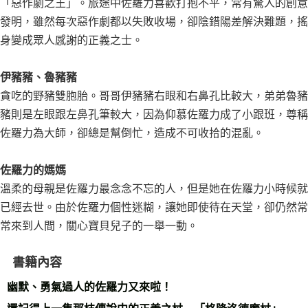
「惡作劇之王」。旅途中佐羅力喜歡打抱不平，常有驚人的創意
發明，雖然每次惡作劇都以失敗收場，卻陰錯陽差解決難題，搖
身變成眾人感謝的正義之士。
伊豬豬、魯豬豬
貪吃的野豬雙胞胎。哥哥伊豬豬右眼和右鼻孔比較大，弟弟魯豬
豬則是左眼跟左鼻孔筆較大，因為仰慕佐羅力成了小跟班，尊稱
佐羅力為大師，卻總是幫倒忙，造成不可收拾的混亂。
佐羅力的媽媽
溫柔的母親是佐羅力最念念不忘的人，但是她在佐羅力小時候就
已經去世。由於佐羅力個性迷糊，讓她即使待在天堂，卻仍然常
常來到人間，關心寶貝兒子的一舉一動。
書籍內容
幽默、勇氣過人的佐羅力又來啦！