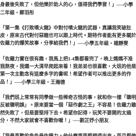
身最後失敗了，但他樂於助人的心，值得我們學習！」
──小學
二年級‧鄭羽彤
「第一集《打敗噴火龍》中對付噴火龍的武器，真讓我笑破肚
皮，原來古代對付惡龍也可以跟上時代。期待作者能有更多關於
佐羅力的爆笑故事，分享給我們！」
──小學五年級‧楊靜雯
「佐羅力實在很有趣，我馬上把1-4集都看完了，晚上媽媽不准
我熬夜，我還一大清早爬起來看！我弟弟也很喜歡，大班的他是
第一次主動念有這麼多字的書呢！希望作者可以推出更多的作
品！」
──小學三年級‧王瀚德
「我們班上常常有同學做一些稀奇古怪的事，就和你一樣「聰明
反被聰明誤」。原來要當一個「惡作劇之王」不容易！佐羅力雖
然失敗了，但是要堅持下去。希望你記得，玩笑不要開的太過
分，不然大家就會不喜歡你喔！」
──劉芷妤小朋友
「我最喜歡的角色是佐羅力。他什麼東西都想得出來，而且都做