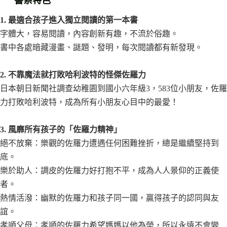
書系特色
1. 最適合孩子進入獨立閱讀的第一本書
字體大，容易閱讀，內容創新有趣，不流於俗趣。
書中各處暗藏漫畫、謎題、發明，每次閱讀都有新發現。
2. 不靠魔法就打敗哈利波特的怪傑佐羅力
日本朝日新聞社調查幼稚園到國小六年級3，583位小朋友，佐羅
力打敗哈利波特，成為所有小朋友心目中的最愛！
3. 風靡所有孩子的「佐羅力精神」
絕不放棄：樂觀的佐羅力遭遇任何困難挫折，總是繼續堅持到
底。
樂於助人：調皮的佐羅力好打抱不平，成為人人景仰的正義使
者。
熱情活潑：幽默的佐羅力和孩子同一國，贏得孩子的認同與友
誼。
孝順父母：孝順的佐羅力希望媽媽以他為榮，所以永遠不會變