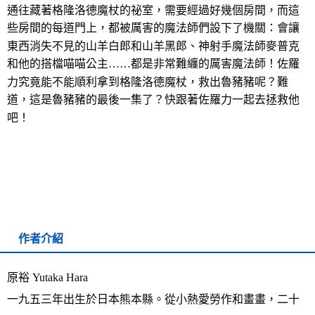
通往藏著格隆洛德魔杖的祕室，需要經過好幾個房間，而這
些房間的每道門上，都被厲害的魔法師們設下了機關：會讓
東西消失不見的山羊白郎和山羊黑郎、神射手魔法師麥普克
和他的搭檔喵喵公主……都是非常難纏的厲害魔法師！佐羅
力究竟能不能順利拿到格隆洛德魔杖，救出魯豬豬呢？難
道，這是魯豬豬的最後一集了？快跟著佐羅力一起去拯救他
吧！
作者介紹
原裕 Yutaka Hara
一九五三年出生於日本熊本縣。從小熱愛勞作和畫畫，二十