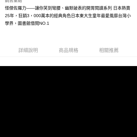
銷售重點
Apple Pay
怪傑佐羅力——讓你笑到彎腰、幽默破表的開胃閱讀系列 日本熱賣
25年，狂銷3，000萬本的經典角色日本東大生童年最愛風靡台灣小
街口支付
學界，圖書館借閱NO.1
悠遊付
ATM付款
詳細說明
商品規格
相關推薦
運送方式
全家取貨付款
每筆NT$50，滿NT$499(含以上)免運費
付款後全家取貨
每筆NT$50，滿NT$499(含以上)免運費
7-11取貨付款
每筆NT$60，滿NT$799(含以上)免運費
付款後7-11取貨
每筆NT$60，滿NT$799(含以上)免運費