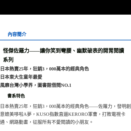
宅配
每筆NT$70，滿NT$799(含以上)免運費
離島宅配
每筆NT$200，滿NT$99,999(含以上)免運費
內容簡介
海外叢書運費
查看運費
怪傑佐羅力——讓你笑到彎腰、幽默破表的開胃閱讀
雜誌海外運費
查看運費
系列
數位商品海外免運
查看運費
日本熱賣25年，狂銷3，000萬本的經典角色
日本東大生童年最愛
風靡台灣小學界，圖書館借閱NO.1
書系特色
日本熱賣25年，狂銷3，000萬本的經典角色——佐羅力，發明創
意媲美哆啦A夢，KUSO指數直逼KERORO軍曹，打敗電視卡
通、網路動畫，征服所有不愛閱讀的小朋友。