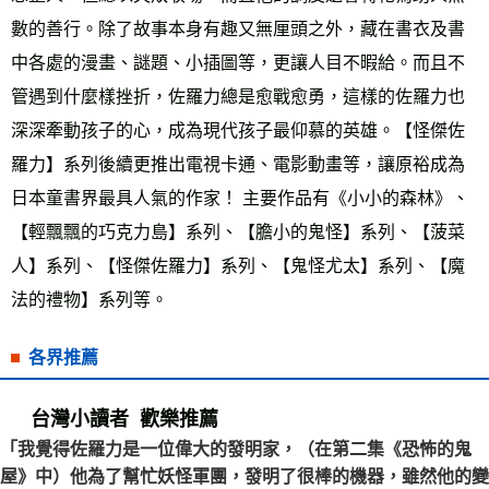
數的善行。除了故事本身有趣又無厘頭之外，藏在書衣及書
中各處的漫畫、謎題、小插圖等，更讓人目不暇給。而且不
管遇到什麼樣挫折，佐羅力總是愈戰愈勇，這樣的佐羅力也
深深牽動孩子的心，成為現代孩子最仰慕的英雄。【怪傑佐
羅力】系列後續更推出電視卡通、電影動畫等，讓原裕成為
日本童書界最具人氣的作家！ 主要作品有《小小的森林》、
【輕飄飄的巧克力島】系列、【膽小的鬼怪】系列、【菠菜
人】系列、【怪傑佐羅力】系列、【鬼怪尤太】系列、【魔
法的禮物】系列等。
各界推薦
台灣小讀者 歡樂推薦
「我覺得佐羅力是一位偉大的發明家，（在第二集《恐怖的鬼
屋》中）他為了幫忙妖怪軍團，發明了很棒的機器，雖然他的變