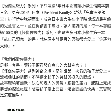
【怪傑佐羅力】系列，不只連續5年日本圖書館小學生借閱率前
三名，更在2014年日本《President Family》雜誌「兒童閱讀調
查」排行榜中脫穎而出，成為日本東大生在小學時期讀過最有趣
的兒童書之一，並在男孩書中奪冠。讓人驚訝的是，每一本都超
過100頁的【怪傑佐羅力】系列，也是許多日本小學生第一本
「能自己讀完」的書，就連原本討厭書的男孩都會愛上「佐羅力
大師」。
「我們都愛佐羅力！」
是哪一套書，讓孩子願意發自真心的大聲宣言？！
【怪傑佐羅力】系列神奇之處，是能讓第一次看的孩子就愛上。
流暢趣味的情節，不時傳來孩子的笑聲與投入的閱讀。
故事環繞著幽默、決心和過人的勇氣，跟著佐羅力一起踏上完成
夢想的探險旅程！想要孩子愛上閱讀、體會閱讀的快樂，其實就
是這麼簡單。