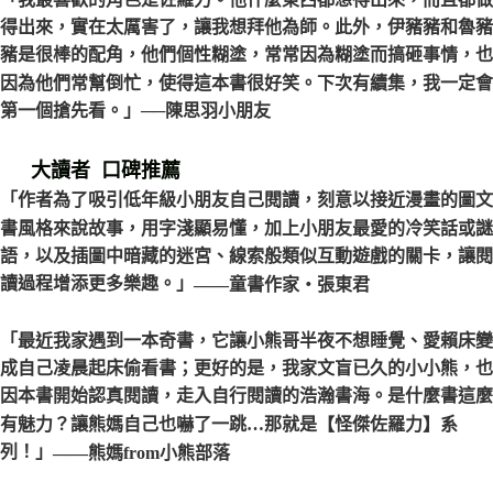
得出來，實在太厲害了，讓我想拜他為師。此外，伊豬豬和魯豬
豬是很棒的配角，他們個性糊塗，常常因為糊塗而搞砸事情，也
因為他們常幫倒忙，使得這本書很好笑。下次有續集，我一定會
第一個搶先看。」
──陳思羽小朋友
大讀者 口碑推薦
「作者為了吸引低年級小朋友自己閱讀，刻意以接近漫畫的圖文
書風格來說故事，用字淺顯易懂，加上小朋友最愛的冷笑話或謎
語，以及插圖中暗藏的迷宮、線索般類似互動遊戲的關卡，讓閱
讀過程增添更多樂趣。」
——童書作家‧張東君
「最近我家遇到一本奇書，它讓小熊哥半夜不想睡覺、愛賴床變
成自己凌晨起床偷看書；更好的是，我家文盲已久的小小熊，也
因本書開始認真閱讀，走入自行閱讀的浩瀚書海。是什麼書這麼
有魅力？讓熊媽自己也嚇了一跳…那就是【怪傑佐羅力】系
列！」
——熊媽from小熊部落