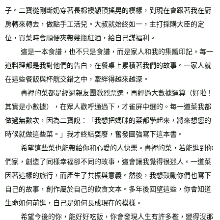
子。二寶從剛斷奶穿著長棉襖顢頇搖晃的模樣，到現在會跟著我在廚
房轉來轉去，做點手工活兒。大叔就始終如一，主打採購大臣的定
位，買菜時會順便夾帶幾瓶紅酒，給自己謀福利。
這是一本食譜，也不只是食譜，而是家人和我的集體印記。每一
道料理都是我對他們的告白，在餐桌上累積著我們的故事。一家人就
在這些餐飯與杯觥交錯之中，牽絆得越來越深。
書裡的菜都是經過親友團激烈票選，再經過大數據運算（好啦！
其實是小數據），在眾人歡呼通過下，才雀屏中選的。每一道菜我都
做過無數次，因為二寶說：「我想把媽咪的菜都學起來，將來想您的
時候就做這些菜。」我才終結耍廢，奮發圖強寫下這本書。
希望這些菜也能帶給你和心愛的人快樂。書裡的菜，若能進到你
們家，創造了同樣幸福卻不同的故事，這會讓我覺得很迷人。一道菜
因著這樣的旅行，而產生了共振與意義。然後，我想鼓勵你們也寫下
自己的故事，創作屬於自己的飲食文本。多年後回望這些，你會知道
生命如何前進，自己是如何長成現在的模樣。
希望今後的你，能好好吃飯，你會發現人生有許多檻，變得沒那