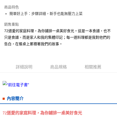
LINE Pay
商品特色
Apple Pay
簡單好上手：步驟詳細，新手也能無壓力上菜
街口支付
銷售重點
72道愛的家庭料理，為你鋪排一桌美好食光。這是一本食譜，也不
悠遊付
只是食譜，而是家人和我的集體印記；每一道料理都是我對他們的
ATM付款
告白，在餐桌上累積著我們的故事。
運送方式
全家取貨付款
詳細說明
商品規格
相關推薦
每筆NT$50，滿NT$499(含以上)免運費
付款後全家取貨
每筆NT$50，滿NT$499(含以上)免運費
7-11取貨付款
內容簡介
每筆NT$60，滿NT$799(含以上)免運費
72道愛的家庭料理，
為你鋪排一桌美好食光
付款後7-11取貨