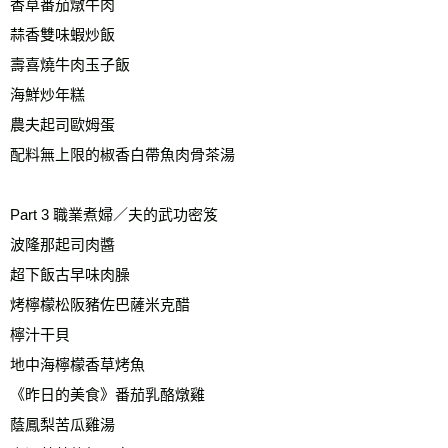
香草番茄燉牛肉
蒜香雙味蝦炒飯
壽喜燒牛肉玉子飯
海鮮炒年糕
農夫起司歐姆蛋
配料無上限的椒香白帶魚肉骨茶湯
Part 3 職業煮婦／夫的武功密笈
波隆那起司肉醬
超下飯古早味肉臊
烤檸檬松阪豬佐巴薩米克醋
檸汁干貝
地中海檸檬香草烤魚
《昨日的美食》番茄乳酪燉雞
蔭鳳梨苦瓜雞湯