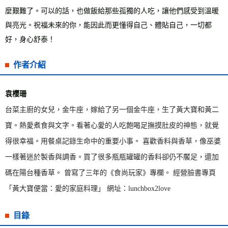
麼艱難了。可以的話，也做飯給那些孤獨的人吃，讓他們感受到溫暖
與亮光。祝福未來的你，能因此而更懂得自己、體貼自己，一切都
好，身心舒泰！
作者介紹
袁櫻珊
台菜主廚的女兒，金牛座，嫁給了另一個金牛座，生了黃大寶和黃二
寶。熱愛煮食與文字。看著心愛的人吃飽喝足撫摸肚皮的神態，就覺
得很幸福。用餐桌記錄生命中的重要小事。 喜歡香料與香草，像巫婆
一樣著迷於製香與調香。買了很多瓶瓶罐罐的香料卻仍不饜足，還加
碼在陽台種香草。 曾寫了三年的《食尚玩家》專欄。 經營臉書專頁
「黃大寶便當：愛的家庭料理」 網址：lunchbox2love
目錄