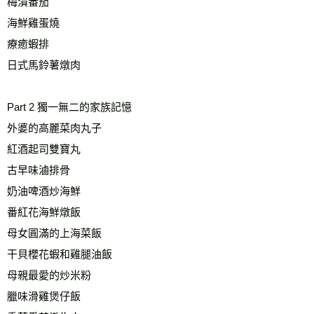
梅漬番茄
海鮮雞蛋燒
療癒蝦排
日式馬鈴薯燉肉
Part 2 獨一無二的家族記憶
外婆的高麗菜肉丸子
紅酒起司雙寶丸
古早味滷排骨
奶油啤酒炒海鮮
番紅花海鮮燉飯
母女圓滿的上海菜飯
干貝櫻花蝦和雞腿油飯
母親最愛的炒米粉
臘味滑雞煲仔飯