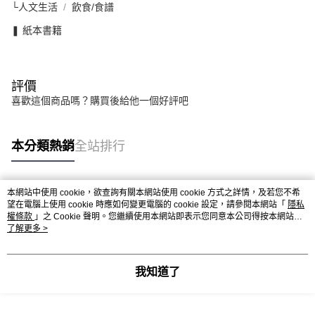
└人文生活
飲食/食譜
❚ 紙本書籍
評價
喜歡這個商品嗎？購買後給他一個好評吧
本分類熱銷
全站排行
本網站中使用 cookie，欲查詢有關本網站使用 cookie 方式之詳情，及若您不希
熱門標籤
望在電腦上使用 cookie 時應如何變更電腦的 cookie 設定，請參閱本網站「
隱私
權條款
」之 Cookie 聲明。您繼續使用本網站即表示您同意本公司得按本網站使
用條款之 Cookie 聲明使用 cookie。
了解更多 >
我知道了