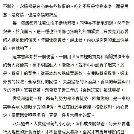
不膩的，永遠都是在心底有些故事的。吃的不只是食物本身，而是思
念、是寄情，也是幸福的綿延。
每一餐飯都意味著生命不斷地累積，同時亦不斷地消逝。然而得
與失，於我而言，是一種也無風雨也無晴的無關緊要。只要見到心愛
的人飽足後的傻笑，時間便懸置著、靜止著，內心是深刻的並且快樂
的，這就夠了。
這本書起始於一個便當，一個用冷凍庫裡的貢丸和肉腸拼湊出來
的黃大寶便當，毫不明媚動人。漸漸地，就不小心認真了起來。於
是，餐桌上的菜色，從基本款妝點成華麗款，有兒時餐桌風景、週末
外食的探險、全家旅行的回憶、 夫妻過招的下酒菜、香料的華麗與四
季的流轉。寫著寫著，還曾寫了近三年的《食尚玩家》雜誌專欄。
做菜和運動一樣，所有的努力都不會徒勞，回饋你的，是一桌的
美味與眾人瞇眼享受的神情。專注在廚房事務裡，格物致知、內心安
定，偶爾還會哼哼唱唱，真是一件非常療癒的事。
八年過去，大寶從呆萌的小小隻，演化成長腿歐爸，每天都要進
行大規模的進食行動，才不會變成大暴龍，全家才有歲月靜好的日