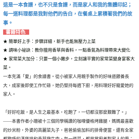
每筆NT$60，滿NT$799(含以上)免運費
這是一本食譜，也不只是食譜，而是家人和我的集體印記；
每一道料理都是我對他們的告白，在餐桌上累積著我們的故
宅配
事。
每筆NT$70，滿NT$799(含以上)免運費
書籍特色
離島宅配
★ 簡單好上手：步驟詳細，新手也能無壓力上菜
每筆NT$200，滿NT$99,999(含以上)免運費
★ 調味小祕訣：教你擅用香草與香料，一點香氣為料理帶來大變化
海外叢書運費
查看運費
★ 家常菜大加分：只要一個小撇步，立刻讓平實的家常菜變身宴客大
雜誌海外運費
查看運費
菜。
一本充滿「愛」的食譜書。從小被家人用親手製作的好味道餵養長
數位商品海外免運
查看運費
大，成家後即使工作忙碌，她仍堅持每週下廚，用料理好好寵愛她的
家人。
「好好吃飯，是人生之最基本，吃飽了，一切都沒那麼艱難了。」
——本書作者小珊被十三個同學稱讚的咖哩優格烤雞腿，媽媽最喜歡
的炒米粉，外婆的高麗菜丸子，爸爸偷偷加料的排骨便當，還有全家
都歡呼的漢堡排和香草燉牛肉，每一道菜，都是掌廚者對家人的愛；