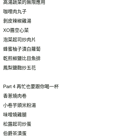
高湯蔬菜的無限應用
咖哩肉丸子
剝皮辣椒雞湯
XO醬空心菜
泡菜起司炒肉片
蜂蜜柚子漬白蘿蔔
乾煎椒鹽比目魚排
鳳梨鹽麴炒五花
Part 4 再忙也要跟你喝一杯
香蔥燒肉卷
小卷芋頭米粉湯
味噌燒雞腿
松露起司炒蛋
伯爵茶漬蛋