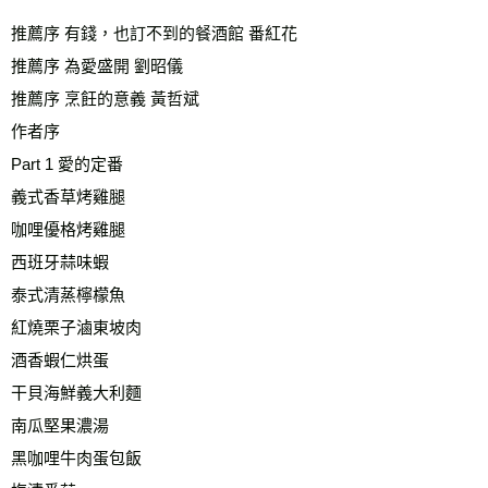
推薦序 有錢，也訂不到的餐酒館 番紅花
推薦序 為愛盛開 劉昭儀
推薦序 烹飪的意義 黃哲斌
作者序
Part 1 愛的定番
義式香草烤雞腿
咖哩優格烤雞腿
西班牙蒜味蝦
泰式清蒸檸檬魚
紅燒栗子滷東坡肉
酒香蝦仁烘蛋
干貝海鮮義大利麵
南瓜堅果濃湯
黑咖哩牛肉蛋包飯