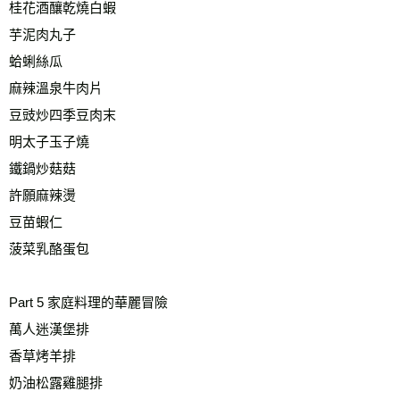
桂花酒釀乾燒白蝦
芋泥肉丸子
蛤蜊絲瓜
麻辣溫泉牛肉片
豆豉炒四季豆肉末
明太子玉子燒
鐵鍋炒菇菇
許願麻辣燙
豆苗蝦仁
菠菜乳酪蛋包
Part 5 家庭料理的華麗冒險
萬人迷漢堡排
香草烤羊排
奶油松露雞腿排