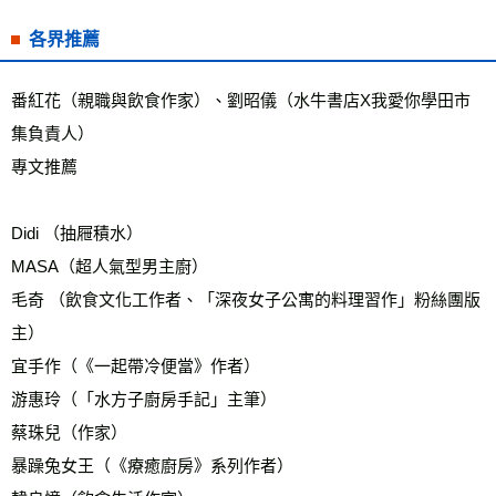
各界推薦
番紅花（親職與飲食作家）、劉昭儀（水牛書店X我愛你學田市
集負責人）
專文推薦
Didi （抽屜積水）
MASA（超人氣型男主廚）
毛奇 （飲食文化工作者、「深夜女子公寓的料理習作」粉絲團版
主）
宜手作（《一起帶冷便當》作者）
游惠玲（「水方子廚房手記」主筆）
蔡珠兒（作家）
暴躁兔女王（《療癒廚房》系列作者）