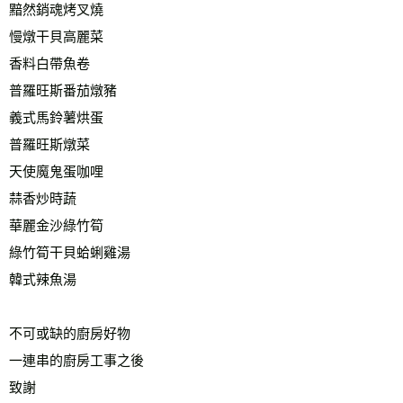
黯然銷魂烤叉燒
慢燉干貝高麗菜
香料白帶魚卷
普羅旺斯番茄燉豬
義式馬鈴薯烘蛋
普羅旺斯燉菜
天使魔鬼蛋咖哩
蒜香炒時蔬
華麗金沙綠竹筍
綠竹筍干貝蛤蜊雞湯
韓式辣魚湯
不可或缺的廚房好物
一連串的廚房工事之後
致謝