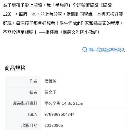
為了讓孩子愛上閱讀，我「半強迫」全班輪流閱讀【閱讀
123】，每週一本，並上台分享。當聽到同學說一本書怎樣好笑
好玩，每個孩子都會好想看！學生們high作家和插畫家的程度，
不亞於追星族呢！ ──楊佳惠（嘉義文雅國小教師）
顯示電腦版詳細說明
商品規格
作者
侯維玲
繪者
黃文玉
產品裝訂資料
平裝全彩 14.8x 21cm
ISBN
9789869504744
出版日期
20170905