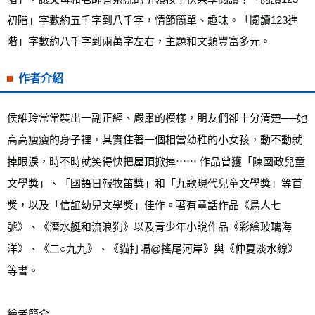
初階」字數約五千字到八千字，情節簡單、趣味。「閱讀123進
階」字數約八千字到兩萬字左右，主題和文類豐富多元。
作者介紹
侯維玲常常裝出一副正經、嚴肅的模樣，朋友們卻十分清楚──她
高高瘦瘦的身子裡，其實住著一個相當幼稚的小女孩，動不動就
掉眼淚，時不時就笑得快把屋頂掀掉⋯⋯ 作品曾獲「陳國政兒童
文學獎」、「國語日報牧笛獎」和「九歌現代兒童文學獎」等首
獎，以及「信誼幼兒文學獎」佳作。著有童話作品《鳥人七
號》、《潛水艇和流浪狗》以及青少年小說作品《彩繪玻璃海
洋》、《二○九九》、《貓打嗝@搖尾河岸》與《仲夏淡水線》
等書。
繪者簡介