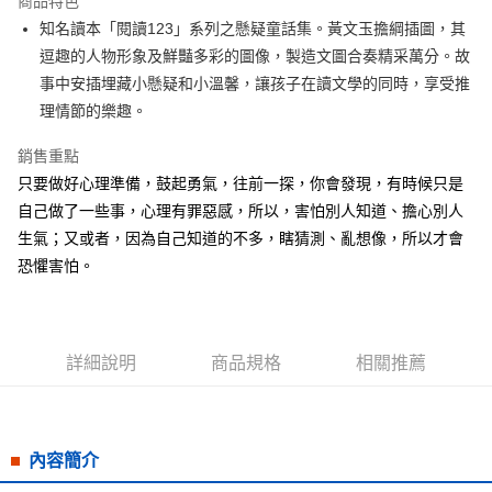
商品特色
Apple Pay
知名讀本「閱讀123」系列之懸疑童話集。黃文玉擔綱插圖，其
逗趣的人物形象及鮮豔多彩的圖像，製造文圖合奏精采萬分。故
街口支付
事中安插埋藏小懸疑和小溫馨，讓孩子在讀文學的同時，享受推
悠遊付
理情節的樂趣。
ATM付款
銷售重點
只要做好心理準備，鼓起勇氣，往前一探，你會發現，有時候只是
運送方式
自己做了一些事，心理有罪惡感，所以，害怕別人知道、擔心別人
全家取貨付款
生氣；又或者，因為自己知道的不多，瞎猜測、亂想像，所以才會
每筆NT$50，滿NT$499(含以上)免運費
恐懼害怕。
付款後全家取貨
每筆NT$50，滿NT$499(含以上)免運費
詳細說明
商品規格
相關推薦
7-11取貨付款
每筆NT$60，滿NT$799(含以上)免運費
付款後7-11取貨
內容簡介
每筆NT$60，滿NT$799(含以上)免運費