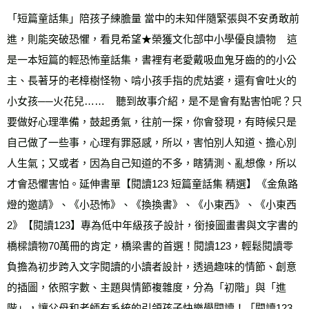
宅配
「短篇童話集」陪孩子練膽量 當中的未知伴隨緊張與不安勇敢前
每筆NT$70，滿NT$799(含以上)免運費
進，則能突破恐懼，看見希望★榮獲文化部中小學優良讀物    這
是一本短篇的輕恐怖童話集，書裡有老愛戴吸血鬼牙齒的的小公
離島宅配
每筆NT$200，滿NT$99,999(含以上)免運費
主、長著牙的老樟樹怪物、啃小孩手指的虎姑婆，還有會吐火的
小女孩──火花兒……    聽到故事介紹，是不是會有點害怕呢？只
海外叢書運費
查看運費
要做好心理準備，鼓起勇氣，往前一探，你會發現，有時候只是
雜誌海外運費
查看運費
自己做了一些事，心理有罪惡感，所以，害怕別人知道、擔心別
數位商品海外免運
查看運費
人生氣；又或者，因為自己知道的不多，瞎猜測、亂想像，所以
才會恐懼害怕。延伸書單【閱讀123 短篇童話集 精選】《金魚路
燈的邀請》、《小恐怖》、《換換書》、《小東西》、《小東西
2》【閱讀123】專為低中年級孩子設計，銜接圖畫書與文字書的
橋樑讀物70萬冊的肯定，橋梁書的首選！閱讀123，輕鬆閱讀零
負擔為初步跨入文字閱讀的小讀者設計，透過趣味的情節、創意
的插圖，依照字數、主題與情節複雜度，分為「初階」與「進
階」，讓父母和老師有系統的引領孩子快樂學閱讀！「閱讀123