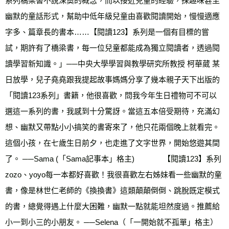
系列橋梁書不說深奧的概念，而以接近兒童的經驗，採趣味甚至
幽默的童話形式，幫助中低年級兒童由喜歡閱讀開始，慢慢適應
字多、篇章長的書本……【閱讀123】系列是一個有目標的嘗
試，期許有了橋梁書，每一位兒童都能成為獨立閱讀者，透過閱
讀學習新知識。」──中央大學學習與教學研究所教授 柯華葳 某
日放學，兒子堯堯跟我提起故事媽媽分享了幾本親子天下出版的
「閱讀123系列」書籍，他很喜歡，問我今年生日禮物可不可以
選這一系列的書，我感到十分驚訝。當這五本倍受期待，充滿幻
想、幽默又帶點小小搞笑的書寄來了，他只花兩個晚上就看完。
這個小孩，在七歲生日前夕，也走進了文字世界，開始悠遊其間
了。 ──Sama (「Sama記事本」格主)              【閱讀123】系列
zozo、yoyo每一本都好喜歡！我很喜歡左右姊妹看一些幽默的童
書，像是林世仁老師的《換換書》這類顛顛倒倒、跳脫既定模式
的書，總覺得遇上什麼大困難，幽默一點就能坦然度過。推薦給
小一到小三的小朋友。 ──Selena（「一開始就不孤單」格主）