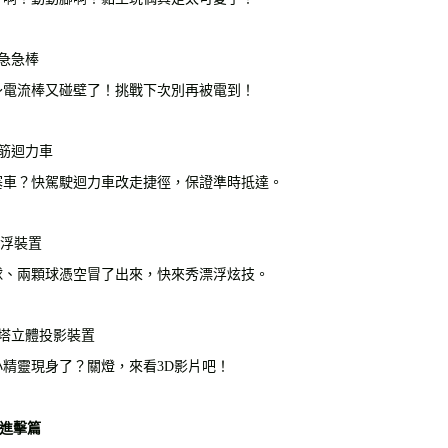
流急急棒
～電流棒又碰壁了！挑戰下次別再被電到！
皮筋迴力車
塞車？快駕駛迴力車改走捷徑，保證準時抵達。
漂浮裝置
球、兩顆球憑空冒了出來，快來秀漂浮炫技。
字塔立體投影裝置
小精靈現身了？關燈，來看3D影片吧！
 2進擊篇