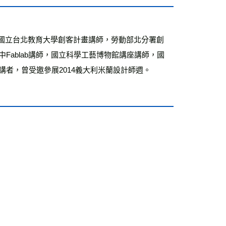
運費
查看運費
海外免運
查看運費
中Fablab講師，國立科學工藝博物館講座講師，國
講者，曾受邀參展2014義大利米蘭設計師週。