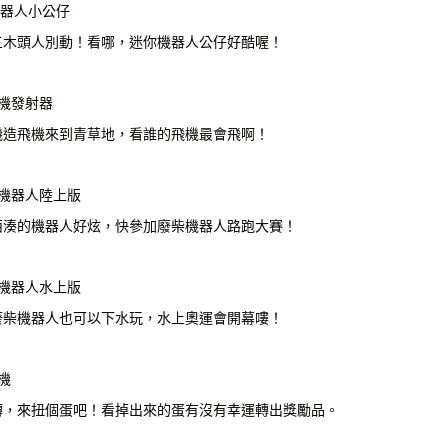
機器人小公仔
三木頭人別動！看哪，迷你機器人公仔好酷喔！
飛機發射器
機造飛機來到青草地，看誰的飛機最會飛啊！
材機器人陸上版
西湊的機器人好炫，快參加廢柴機器人路跑大賽！
材機器人水上版
廢柴機器人也可以下水玩，水上奧運會開幕嘍！
機
轉，來扭個蛋吧！看掉出來的蛋有沒有幸運轉出獎勵品。