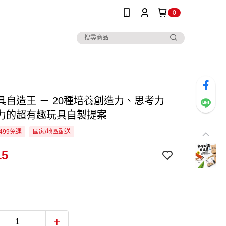
0
具自造王 － 20種培養創造力、思考力
力的超有趣玩具自製提案
499免運
國家/地區配送
15