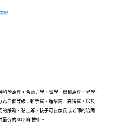
教養/教育
客服
籍
付款
0，滿NT$499(含以上)免運費
家取貨
0，滿NT$499(含以上)免運費
付款
0，滿NT$799(含以上)免運費
1取貨
0，滿NT$799(含以上)免運費
種科學原理，含蓋力學、電學、機械原理、光學、
分為三個等級：新手篇、進擊篇、高階篇，以及
0，滿NT$799(含以上)免運費
要的紙箱、黏土等，孩子可在家長或老師的陪同
最夯的3D列印技術。
00，滿NT$99,999(含以上)免運費
運費
查看運費