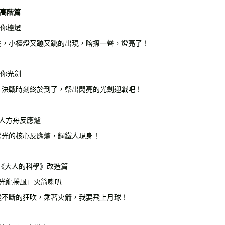
 3高階篇
迷你檯燈
咚，小檯燈又蹦又跳的出現，喀擦一聲，燈亮了！
迷你光劍
！決戰時刻終於到了，祭出閃亮的光劍迎戰吧！
鐵人方舟反應爐
發光的核心反應爐，鋼鐵人現身！
t 4《大人的科學》改造篇
極光龍捲風」火箭喇叭
飛不斷的狂吹，乘著火箭，我要飛上月球！