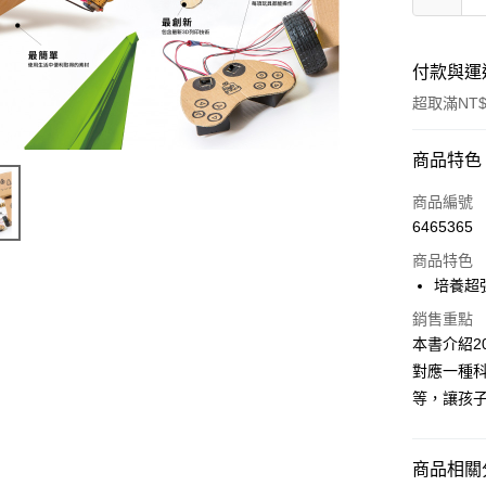
付款與運
超取滿NT$
付款方式
商品特色
信用卡一
商品編號
6465365
超商取貨
商品特色
LINE Pay
培養超
Apple Pay
銷售重點
本書介紹
街口支付
對應一種
等，讓孩
悠遊付
ATM付款
商品相關分