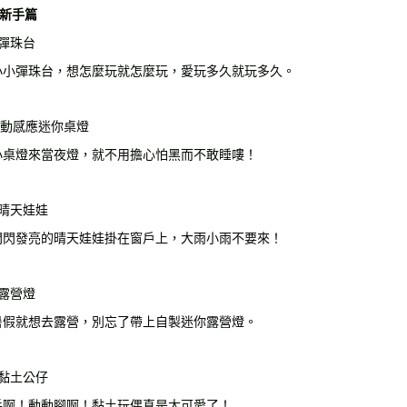
 1新手篇
你彈珠台
小小彈珠台，想怎麼玩就怎麼玩，愛玩多久就玩多久。
震動感應迷你桌燈
小桌燈來當夜燈，就不用擔心怕黑而不敢睡嘍！
光晴天娃娃
閃閃發亮的晴天娃娃掛在窗戶上，大雨小雨不要來！
土露營燈
暑假就想去露營，別忘了帶上自製迷你露營燈。
管黏土公仔
手啊！動動腳啊！黏土玩偶真是太可愛了！