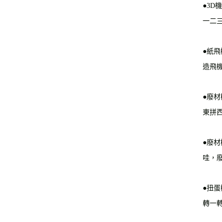
●3D
一二
●紙
造飛
●廢
東拼
●廢
哇，
●扭蛋
轉一