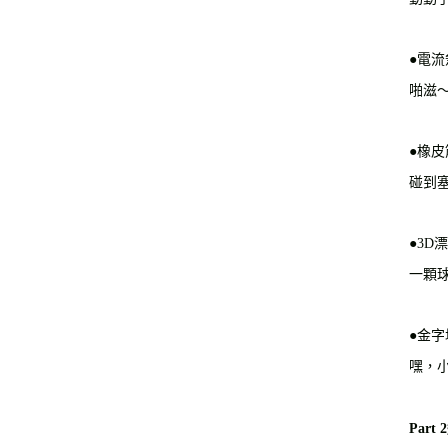
●電
啪滋
●橡
碰到
●3D
一顆
●金
嘿，
Part