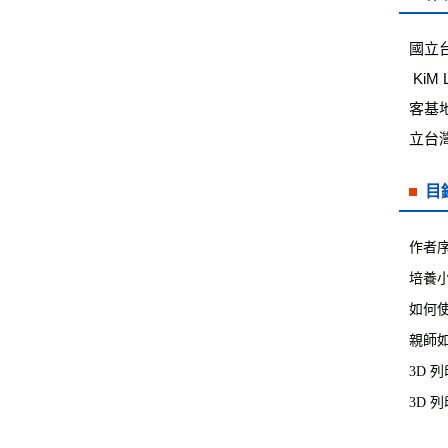
國立
 KiM Lab玩具實驗室創辦人，親子天下講師，教育部國教署3D列印講師，國立台北教育大學創客計畫講師，勞動部北分署創
客基
立台
目
作者序
培養小
如何使
親師如
3D 
3D 