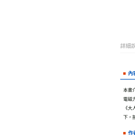
詳細
內
本書
電磁
《大
下，
作