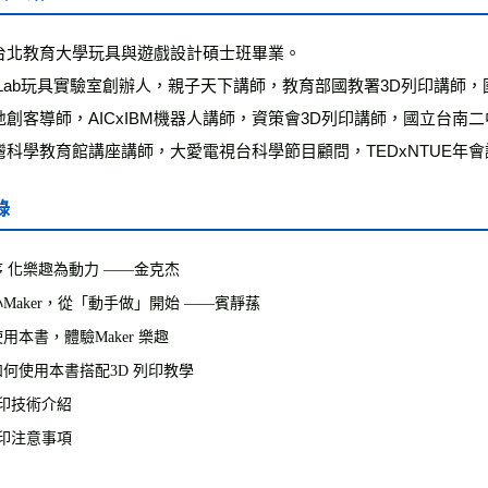
雜誌海外
台北教育大學玩具與遊戲設計碩士班畢業。
數位商品
地創客導師，AICxIBM機器人講師，資策會3D列印講師，國立台南二
灣科學教育館講座講師，大愛電視台科學節目顧問，TEDxNTUE年會
錄
 化樂趣為動力 ――金克杰
Maker，從「動手做」開始 ――賓靜蓀
用本書，體驗Maker 樂趣
何使用本書搭配3D 列印教學
列印技術介紹
列印注意事項