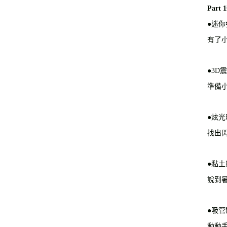
Part
●迷
有了
●3D
準備
●炫
找出
●黏
說到
●吸
動動