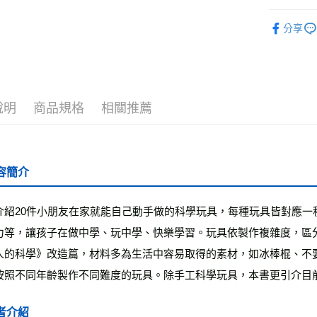
運送方式
└童書教育
分享
❚ 紙本書
全家取貨
每筆NT$5
最新出版
付款後全
每筆NT$5
說明
商品規格
相關推薦
7-11取貨
每筆NT$6
容簡介
付款後7-1
每筆NT$6
介紹20件小朋友在家就能自己動手做的科學玩具，每種玩具皆對應一
宅配
力等，讓孩子在做中學、玩中學、快樂學習。玩具依製作複雜度，區
每筆NT$7
人的科學》改造篇，材料多為生活中容易取得的素材，如冰棒棍、不
離島宅配
按照不同年齡製作不同難度的玩具。除手工科學玩具，本書更引介目前
每筆NT$2
者介紹
海外叢書