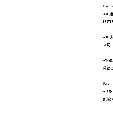
Part
●3D
咚咚
●3D
來啊
●鋼
啟動
Par
●「
龍捲