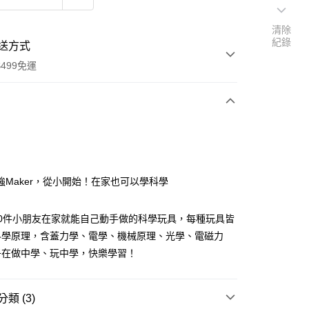
清除
紀錄
送方式
499免運
次付款
付款
強Maker，從小開始！在家也可以學科學
20件小朋友在家就能自己動手做的科學玩具，每種玩具皆
科學原理，含蓋力學、電學、機械原理、光學、電磁力
子在做中學、玩中學，快樂學習！
類 (3)