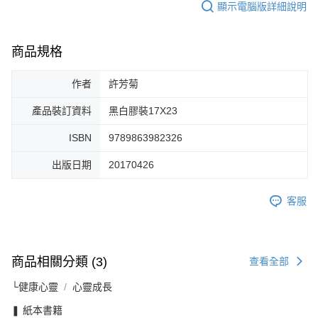
顯示電腦版詳細說明
商品規格
作者
許芳菊
產品裝訂資料
黑白膠裝17X23
ISBN
9789863982326
出版日期
20170426
客服
商品相關分類 (3)
查看全部
└健康心靈
心靈成長
❚ 紙本書籍