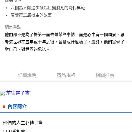
商品特色
Apple Pay
六個為人類進步掀起巨變浪潮的時代典範
唐獎第二屆得主的故事
街口支付
銷售重點
悠遊付
他們都不是為了拚第一而去做某些事情，而是心中有一個願景，思
ATM付款
考這世界在五年或十年之後，會變成什麼樣子。最終，他們實現了
對自己、對世界的承諾。
運送方式
全家取貨付款
每筆NT$50，滿NT$499(含以上)免運費
詳細說明
商品規格
相關推薦
付款後全家取貨
每筆NT$50，滿NT$499(含以上)免運費
7-11取貨付款
內容簡介
每筆NT$60，滿NT$799(含以上)免運費
付款後7-11取貨
他們的人生都轉了彎

每筆NT$60，滿NT$799(含以上)免運費
只因爲相信
