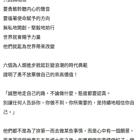
宅配
要勇敢聆聽内心的聲音

每筆NT$70，滿NT$799(含以上)免運費
要循著使命賦予的方向

離島宅配
無私地開創，堅毅地前行

每筆NT$200，滿NT$99,999(含以上)免運費
世界就會賜予力量

他們就能為世界帶來改變
海外叢書運費
查看運費
雜誌海外運費
查看運費
六個為人類進步掀起巨變浪潮的時代典範

數位商品海外免運
查看運費
證明了勇不放棄做自己的崇高價值！

「誠懇地走自己的路，不論做什麼，態度都要認真。

別讓任何人告訴你，你做不到。你所需要的，是持續地相信你自
己。」

他們都不是為了拚第一而去做某些事情，而是心中有一個願景，