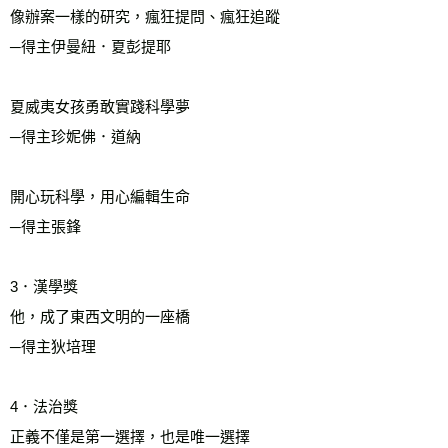
像辦案一樣的研究，瘋狂提問、瘋狂追蹤
─得主伊曼紐．夏彭提耶
夏威夷女孩勇敢實踐科學夢
─得主珍妮佛．道納
開心玩科學，用心編輯生命
─得主張鋒
3．漢學獎
他，成了東西文明的一座橋
─得主狄培理
4．法治獎
正義不僅是第一選擇，也是唯一選擇