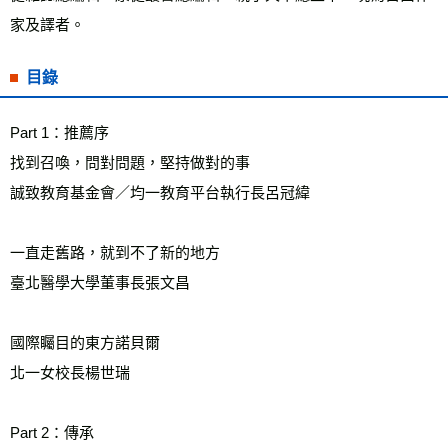
家及譯者。
目錄
Part 1：推薦序
找到召喚，問對問題，堅持做對的事
誠致教育基金會／均一教育平台執行長呂冠緯
一直走舊路，就到不了新的地方
臺北醫學大學董事長張文昌
國際矚目的東方諾貝爾
北一女校長楊世瑞　　
Part 2：傳承