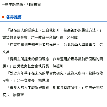
─得主路易絲．阿爾布爾
各界推薦
    「站在巨人的肩膀上，是自我提升、拉高視野的最佳方法。」
誠致教育基金會／均一教育平台執行長　呂冠緯  
    「在書中看到先知先行者的光芒。」台北醫學大學董事長　張
文昌
    「得獎主所提出的價值理念，非常適用於世界當前所面臨的問
題。」唐獎教育基金會執行長　陳振川         
    「對於青年學子在未來的學習與研究，或為人處事，都將收穫
良多。」北一女校長　楊世瑞
    「得獎人的人生轉折與關鍵，相當具有啟發性。」中央研究院
院長　廖俊智