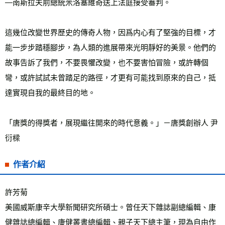
—南斯拉夫前總統米洛塞維奇送上法庭接受審判。

這幾位改變世界歷史的傳奇人物，因爲内心有了堅強的目標，才
能一步步踏穩腳步，為人類的進展帶來光明靜好的美景。他們的
故事告訴了我們，不要畏懼改變，也不要害怕冒險，或許轉個
彎，或許試試未曾踏足的路徑，才更有可能找到原來的自己，抵
達實現自我的最終目的地。

「唐獎的得獎者，展現繼往開來的時代意義。」－唐獎創辦人 尹
衍樑
作者介紹
許芳菊
美國威斯康辛大學新聞研究所碩士。曾任天下雜誌副總編輯、康
健雜誌總編輯、康健叢書總編輯、親子天下總主筆，現為自由作