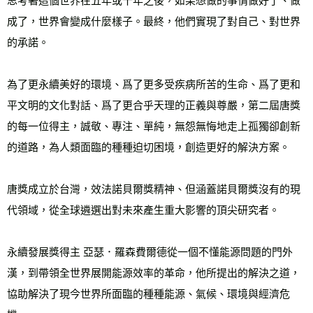
思考著這個世界在五年或十年之後，如果想做的事情做好了、做
成了，世界會變成什麼樣子。最終，他們實現了對自己、對世界
的承諾。

為了更永續美好的環境、爲了更多受疾病所苦的生命、爲了更和
平文明的文化對話、爲了更合乎天理的正義與尊嚴，第二屆唐獎
的每一位得主，誠敬、專注、單純，無怨無悔地走上孤獨卻創新
的道路，為人類面臨的種種迫切困境，創造更好的解決方案。

唐獎成立於台灣，效法諾貝爾獎精神、但涵蓋諾貝爾獎沒有的現
代領域，從全球遴選出對未來產生重大影響的頂尖研究者。

永續發展獎得主 亞瑟．羅森費爾德從一個不懂能源問題的門外
漢，到帶領全世界展開能源效率的革命，他所提出的解決之道，
協助解決了現今世界所面臨的種種能源、氣候、環境與經濟危