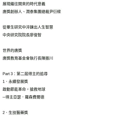
展現繼往開來的時代意義
唐獎創辦人、潤泰集團總裁尹衍樑
從畢生研究中淬鍊出人生智慧
中央研究院院長廖俊智
世界的唐獎
唐獎教育基金會執行長陳振川　　
Part 3：第二屆得主的追尋
1．永續發展獎
啟動節能革命，搶救地球
─得主亞瑟．羅森費爾德
2．生技醫藥獎