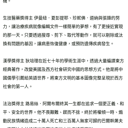
機。

生技醫藥獎得主 伊曼紐．夏彭提耶、珍妮佛．道納與張鋒的努
力，讓治療疾病就像編輯文件一樣簡單的夢想，有了更接近實現
的那一天。只要透過搜尋、剪下、取代等動作，就可以剔除或汰
換有問題的基因，讓病患恢復健康，或預防遺傳疾病發生。

漢學獎得主 狄培理在近七十年的學術生涯中，透過大量編譯東方
經典著作，改變美國及西方社會研究中國的思想方式。他是將中
國儒學引薦給英語世界，將東方文明的基本圖像完整呈現於西方
社會的第一人。

法治獎得主 路易絲．阿爾布爾終其一生都在追求一個更正義、和
平、安全的世界。他不畏艱難、鍥而不捨，終於將權傾一時、煽
動民族情緒造成二十萬人死亡和三百萬人無家可歸的巴爾幹屠夫