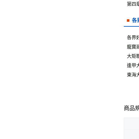
第四
各
各界
龍寶
大矩
逢甲
東海
商品