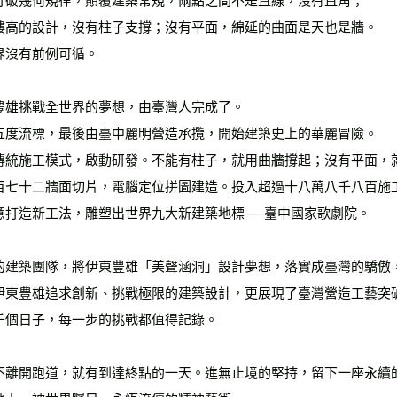
打破幾何規律，顛覆建築常規，兩點之間不是直線，沒有直角；
樓高的設計，沒有柱子支撐；沒有平面，綿延的曲面是天也是牆。
雜誌海外
界沒有前例可循。
數位商品
豊雄挑戰全世界的夢想，由臺灣人完成了。
五度流標，最後由臺中麗明營造承攬，開始建築史上的華麗冒險。
傳統施工模式，啟動研發。不能有柱子，就用曲牆撐起；沒有平面，
百七十二牆面切片，電腦定位拼圖建造。投入超過十八萬八千八百施
意打造新工法，雕塑出世界九大新建築地標──臺中國家歌劇院。
的建築團隊，將伊東豊雄「美聲涵洞」設計夢想，落實成臺灣的驕傲
伊東豊雄追求創新、挑戰極限的建築設計，更展現了臺灣營造工藝突
千個日子，每一步的挑戰都值得記錄。
不離開跑道，就有到達終點的一天。進無止境的堅持，留下一座永續