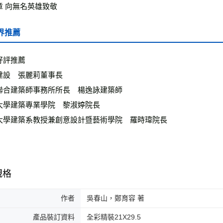
章 向無名英雄致敬
界推薦
好評推薦
建設　張麗莉董事長
聯合建築師事務所所長　楊逸詠建築師
大學建築專業學院　黎淑婷院長
大學建築系教授兼創意設計暨藝術學院　羅時瑋院長
規格
作者
吳春山，鄭育容 著
產品裝訂資料
全彩精裝21X29.5