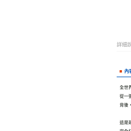
詳細
內
全世
從一
背後
這是