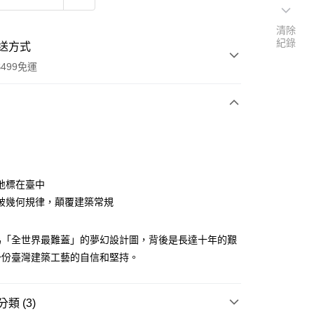
清除
紀錄
送方式
499免運
次付款
付款
地標在臺中
破幾何規律，顛覆建築常規
為「全世界最難蓋」的夢幻設計圖，背後是長達十年的艱
一份臺灣建築工藝的自信和堅持。
類 (3)