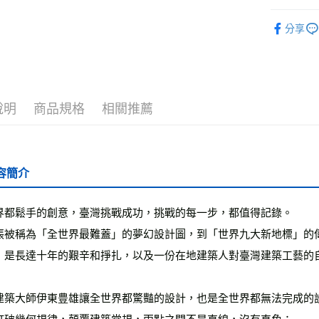
運送方式
└人文生活
分享
❚ 紙本書
全家取貨
每筆NT$5
最新出版
付款後全
每筆NT$5
說明
商品規格
相關推薦
7-11取貨
每筆NT$6
容簡介
付款後7-1
每筆NT$6
界都鬆手的創意，臺灣挑戰成功，挑戰的每一步，都值得記錄。
宅配
張被稱為「全世界最難蓋」的夢幻設計圖，到「世界九大新地標」的
每筆NT$7
，是長達十年的艱辛和掙扎，以及一份在地建築人對臺灣建築工藝的
離島宅配
每筆NT$2
建築大師伊東豊雄讓全世界都驚豔的設計，也是全世界都無法完成的
海外叢書