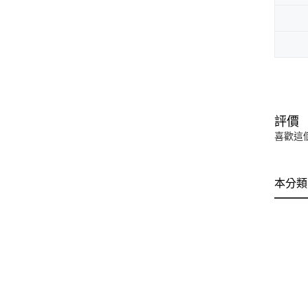
評價
喜歡這
本分類