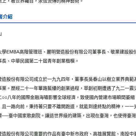
地上，被世界矚目，永恆流傳的精神藝術。
者介紹
山
大學EMBA高階管理班、麗明營造股份有限公司董事長、敬業建設股
事長、中華民國第二十屆青年創業楷模。
營造股份有限公司成立於一九九四年，董事長吳春山以樹立業界典範
事業。歷經二十一年篳路藍縷的創業過程，草創初期遭遇了九二一震
二○○八年的國際金融海嘯影響全球經濟，致使國內營建市場瞬間萎
，且一路向前，秉持著只要不離開跑道，就能到達終點的精神，一一
標──臺中國家歌劇院。讓這世界級的建築，出現在臺灣，也使得臺
營造股份有限公司重要的作品有臺中新市政府、高雄展覽館、南投中