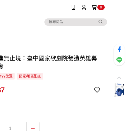
0
進無止境：臺中國家歌劇院營造英雄幕
實
499免運
國家/地區配送
37