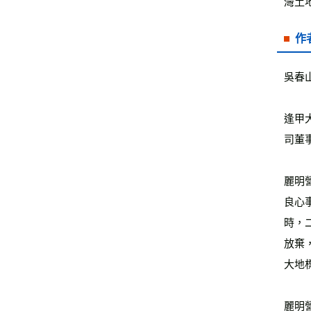
灣土
作
吳春
逢甲
司董
麗明
良心
時，
放棄
大地
麗明