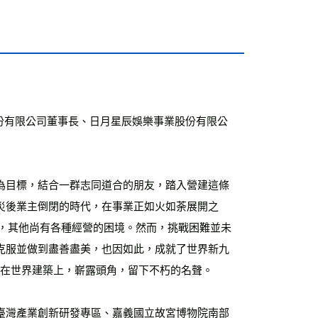
份有限公司董事長、日月星辰娛樂事業股份有限公
為目標，結合一群志同道合的朋友，踏入營建這條
災後業主倒閉的時代，在事業正如火如荼展開之
縮，其他尚有各種經營的困境。然而，挑戰困難並未
克服並做到盡善盡美，也因如此，成就了世界新九
灣在世界建築上，嶄露頭角，留下不朽的名聲。
臺灣產業創新研發專區、嘉義國立故宮博物院南部