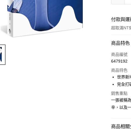
付款與運
超取滿NT$
付款方式
商品特色
信用卡一
商品編號
6479192
超商取貨
商品特色
LINE Pay
世界新
完全打
Apple Pay
銷售重點
街口支付
一張被稱
辛，以及
悠遊付
ATM付款
商品相關分