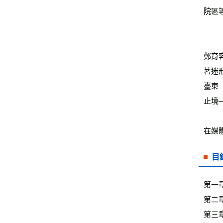
院區
鄭育
著迷
臺東
止境
在媒
目
第一
第二
第三章