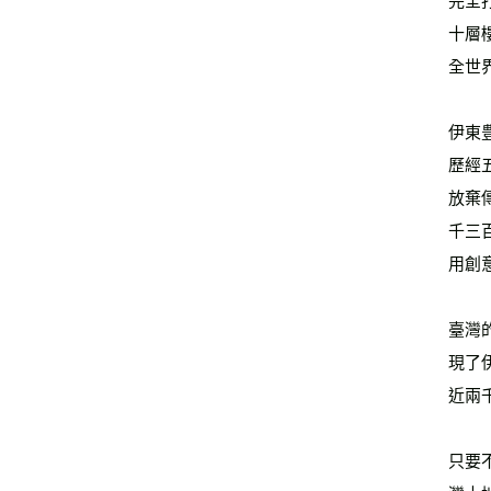
完全
十層
全世
伊東
歷經
放棄
千三
用創
臺灣
現了
近兩
只要