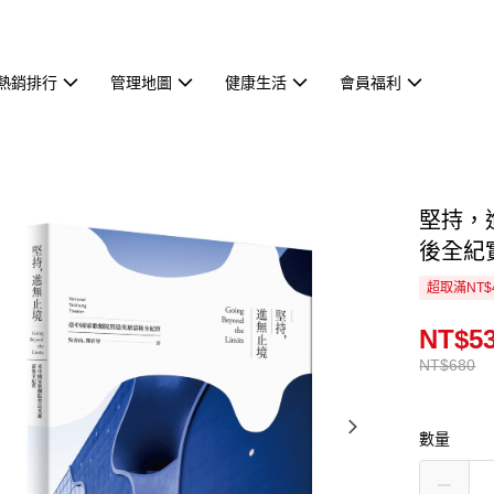
熱銷排行
管理地圖
健康生活
會員福利
堅持，
後全紀
超取滿NT$
NT$5
NT$680
數量