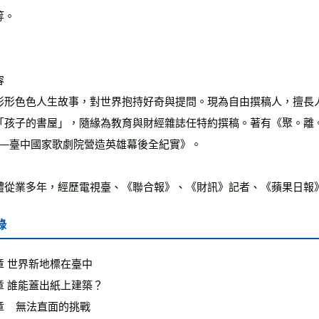
等。
容
形形色色人生故事，對世界抱持好奇與提問。現為自由撰稿人，擅長
「孩子的書屋」，隨緣為教育與財經雜誌任特約撰稿。著有《聚。離
──臺中國家歌劇院營造英雄幕後全紀實》。
體從業多年，經歷電視臺、《聯合報》、《財訊》記者、《蘋果日報
錄
章 世界新地標在臺中
章 誰能蓋出紙上建築？
    無法直面的挑戰