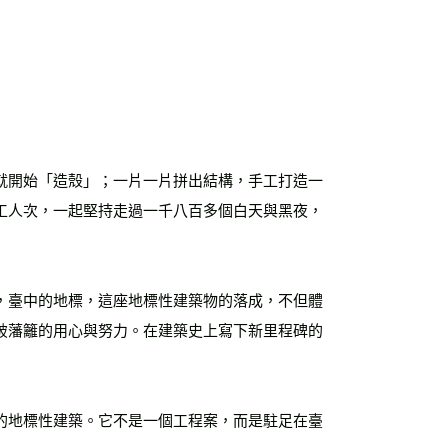
運費
查看運費
海外免運
查看運費
就開始「造殼」；一片一片拼出結構，手工打造一
工人次，一起堅持走過一千八百多個白天與黑夜，
，臺中的地標，這座地標性建築物的落成，不但體
破藩籬的用心與努力。在建築史上寫下新里程碑的
的地標性建築。它不是一個工程案，而是駐足在臺