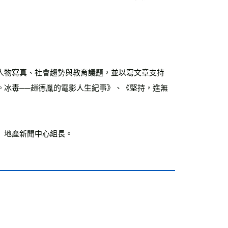
人物寫真、社會趨勢與教育議題，並以寫文章支持
。冰毒──趙德胤的電影人生紀事》、《堅持，進無
》地產新聞中心組長。