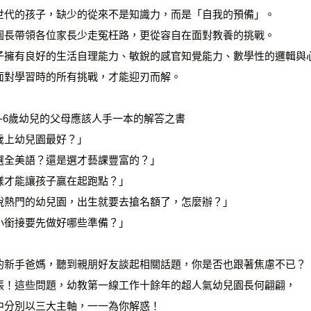
世代的孩子，缺少的從來不是知識力，而是「自我的預備」。
雜誌海外
園長帶領各位家長少走冤枉路，更從容自在面對教養的挑戰。
數位商品
子擁有良好的生活自理能力、敏銳的感官知覺能力、數學性的邏輯與
面對學習時的所有挑戰，才能迎刃而解。
0-6歲幼兒的父母應該人手一本的解答之書
歲上幼兒園最好？」
選全美語？還是選才藝課豐富的？」
樣才能讓孩子贏在起跑點？」
說熱門的幼兒園，出生就要去搶名額了，怎麼辦？」
小銜接要先做好哪些準備？」
的新手爸媽，聽到親朋好友談起相關話題，你是否也跟著焦慮不已？
張！這些問題，幼教第一線工作十餘年的超人氣幼兒園長何翩翩，
中分別以三大主軸，一一為你解惑！