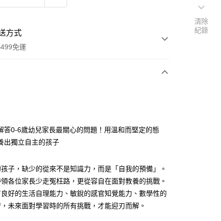
清除
紀錄
送方式
499免運
次付款
付款
解答0-6歲幼兒家長最關心的問題！用溫和而堅定的態
養出獨立自主的孩子
的孩子，缺少的從來不是知識力，而是「自我的預備」。
帶領各位家長少走冤枉路，更從容自在面對教養的挑戰。
有良好的生活自理能力、敏銳的感官知覺能力、數學性的
智，未來面對學習時的所有挑戰，才能迎刃而解。