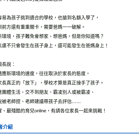
容易為孩子挑到適合的學校，也搶到名額入學了，
到前方還有重重關卡，需要爸媽一一破解。
新環境，孩子難免會想家、想爸媽，但是你知道嗎？
焦慮不只會發生在孩子身上，還可能發生在爸媽身上！
園長說：
適應新環境的速度，往往取決於家長的態度，
家長真正的「放下」，學校才算是真正接手了孩子。
應團體生活、交不到朋友、霸凌別人或被霸凌、
說被老師捏、老師建議帶孩子去評估……
實、最殘酷的育兒online，有請各位家長一起來挑戰！
者介紹