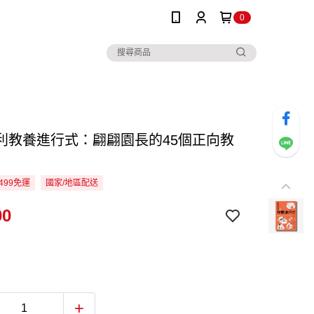
0
利教養進行式：翩翩園長的45個正向教
499免運
國家/地區配送
00