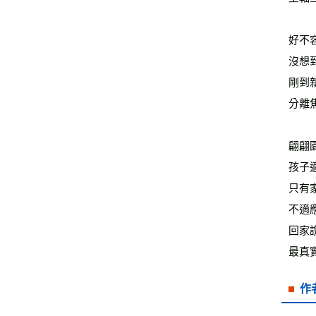
好不
沒想
剛到
分離
翩翩
孩子
只有
不適
回家
最真
作