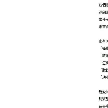
這個
翩翩
當孩
未來
家有
「幾
「該
「怎
「聽
「幼
親愛
別緊
在書