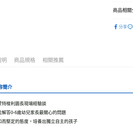
運送方式
商品相關分
全家取貨
└童書教育
每筆NT$5
分享
❚ 紙本書
付款後全
最新出版
每筆NT$5
7-11取貨
說明
商品規格
相關推薦
每筆NT$6
付款後7-1
每筆NT$6
容簡介
宅配
每筆NT$7
蒙特梭利園長現場經驗談
位解答0-6歲幼兒家長最關心的問題
離島宅配
每筆NT$2
和而堅定的態度，培養出獨立自主的孩子
海外叢書