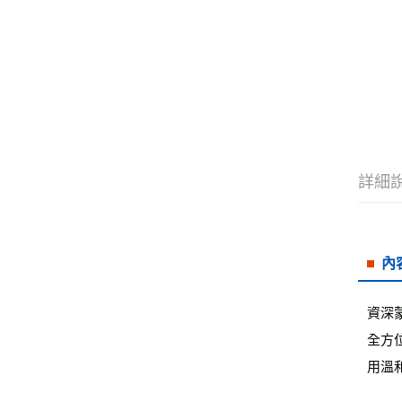
詳細
內
資深
全方
用溫