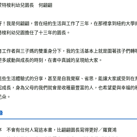
蒙特梭利幼兒園長　何翩翩
好！我是何翩翩，曾在紐約生活與工作了三年，在那裡拿到紐約大學
特梭利幼兒園擔任了十三年的園長。
育工作者與三子媽的雙重身分下，我的生活基本上就是圍著孩子們轉
更多感動與成長的時刻，在書中真誠的呈現給大家。
這些生活體驗式的分享，甚至是自我覺察、省思，能讓大家感受到在
起成長，身為父母的我們就會是收穫最豐富的人，也希望愛與幸福的
花朵。
錄
序　不會有任何人寫這本書，比翩翩園長寫得更好／羅寶鴻