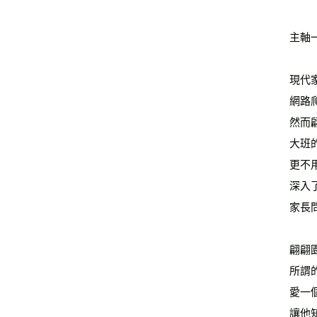
主軸
現代
網路
然而
大班
更不
深入
家長
翩翩
所謂
愛一
讓他