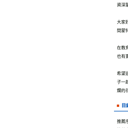
資深
大家
間蒙
在教
也有
希望
子一
爛的
目
推薦