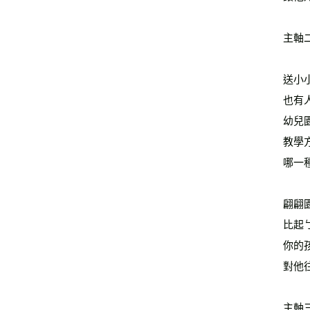
主軸
送小
也有
幼兒
教學
哪一
翩翩
比起
你的
對他
主軸