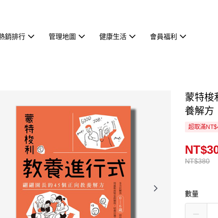
熱銷排行
管理地圖
健康生活
會員福利
蒙特梭
養解方
超取滿NT$
NT$3
NT$380
數量