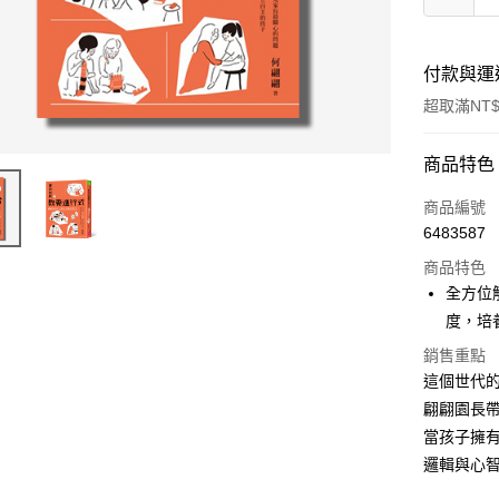
付款與運
超取滿NT$
付款方式
商品特色
信用卡一
商品編號
6483587
超商取貨
商品特色
LINE Pay
全方位
度，培
Apple Pay
銷售重點
街口支付
這個世代
翩翩園長
悠遊付
當孩子擁
ATM付款
邏輯與心