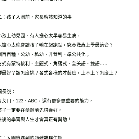
二：孩子入園前，家長應該知道的事
小孩上幼兒園，有人擔心太早容易生病，
人擔心太晚會讓孩子輸在起跑點，究竟幾歲上學最適合？
園百百種，公幼、私幼、非營利、準公共化；
方式有蒙特梭利、主題式、角落式、全美語、雙語……
種最好？該怎麼挑？各式各樣的才藝班，上不上？怎麼上？
園長說：
ㄅㄆㄇ、123、ABC，還有更多更重要的能力，
孩子一定要在學齡前先培養好，
往後的學習與人生才會真正有幫助！
三：入園後遇到的疑難雜症怎解