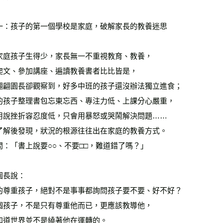
一：孩子的第一個學校是家庭，破解家長的教養迷思
家庭孩子生得少，家長無一不重視教育、教養，
爬文、參加講座、遍讀教養書者比比皆是，
翩翩園長卻觀察到，好多中班的孩子還沒辦法獨立進食；
的孩子整理書包忘東忘西、專注力低、上課分心嚴重，
用說挫折容忍度低，只會用暴怒或哭鬧解決問題……
了解後發現，狀況的根源往往出在家庭的教養方式。
問：「書上說要○○、不要□□，難道錯了嗎？」
園長說：
的尊重孩子，絕對不是事事都詢問孩子要不要、好不好？
個孩子，不是只有尊重他而已，更應該教導他，
知道世界並不是繞著他在運轉的。