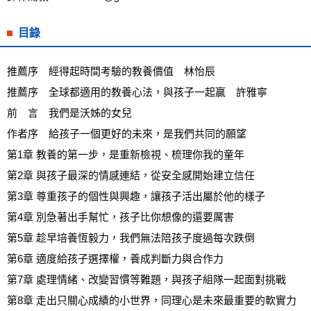
目錄
推薦序　經得起時間考驗的教養價值　林怡辰
推薦序　全球都適用的教養心法，與孩子一起贏　許雅寧
前　言　我們是沃姊的女兒
作者序　給孩子一個更好的未來，是我們共同的願望
第1章 教養的第一步，是重新檢視、梳理你我的童年
第2章 與孩子最深的情感連結，從安全感開始建立信任
第3章 尊重孩子的個性與興趣，讓孩子活出屬於他的樣子
第4章 別急著出手幫忙，孩子比你想像的還要厲害
第5章 趁早培養恆毅力，我們無法陪孩子度過每次跌倒
第6章 適度給孩子選擇權，養成判斷力與合作力
第7章 處理情緒、改變習慣等難題，與孩子組隊一起面對挑戰
第8章 走出只關心成績的小世界，同理心是未來最重要的軟實力