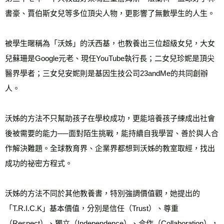
書豪、賈伯斯女兒等多位頂尖人物，更影響了無數學生的人生。
被學生暱稱為「沃姊」的沃西基，也教養出三位超級女兒，大女
兒蘇珊是Google元老、現任YouTube執行長；二女兒珍妮是頂尖
醫界學者；三女兒安妮則是基因生技公司23andMe的共同創辦
人。
沃姊的方法不只幫助孩子在學校成功，更能培養孩子練成出社會
後被需要的能力──面對陌生挑戰，能持續自我學習、善於與人合
作解決難題。全球教育界、企業界都想到沃姊的教室取經，找出
成功的祕密方程式。
沃姊的方法不同於其他教養書，特別強調價值觀，她提出的
「T.R.I.C.K」基本價值，分別是信任（Trust）、尊重
（Respect）、獨立（Independence）、合作（Collaboration），