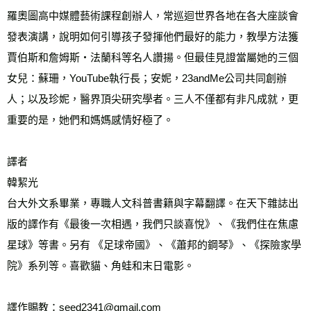
羅奧圖高中媒體藝術課程創辦人，常巡迴世界各地在各大座談會
發表演講，說明如何引導孩子發揮他們最好的能力，教學方法獲
賈伯斯和詹姆斯‧法蘭科等名人讚揚。但最佳見證當屬她的三個
女兒：蘇珊，YouTube執行長；安妮，23andMe公司共同創辦
人；以及珍妮，醫界頂尖研究學者。三人不僅都有非凡成就，更
重要的是，她們和媽媽感情好極了。
譯者
韓絜光
台大外文系畢業，專職人文科普書籍與字幕翻譯。在天下雜誌出
版的譯作有《最後一次相遇，我們只談喜悅》、《我們住在焦慮
星球》等書。另有 《足球帝國》、《蕭邦的鋼琴》、《探險家學
院》系列等。喜歡貓、角蛙和末日電影。
譯作賜教：seed2341@gmail.com