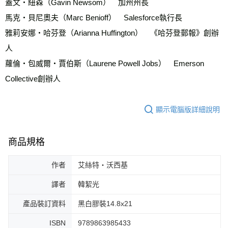
蓋文‧紐森（Gavin Newsom）　加州州長
馬克‧貝尼奧夫（Marc Benioff）　Salesforce執行長
雅莉安娜‧哈芬登（Arianna Huffington）　《哈芬登郵報》創辦
人
蘿倫‧包威爾‧賈伯斯（Laurene Powell Jobs）　Emerson 
Collective創辦人
顯示電腦版詳細說明
商品規格
作者
艾絲特‧沃西基
譯者
韓絜光
產品裝訂資料
黑白膠裝14.8x21
ISBN
9789863985433