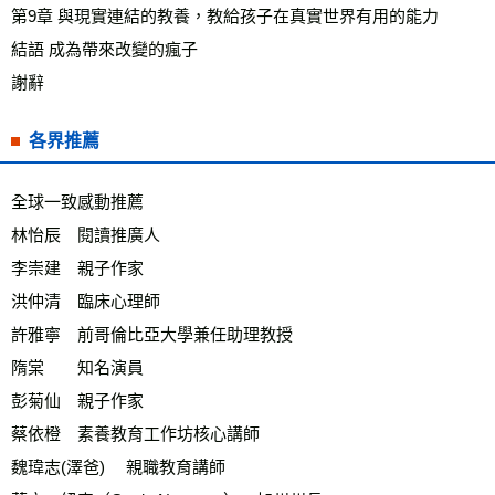
第9章 與現實連結的教養，教給孩子在真實世界有用的能力
結語 成為帶來改變的瘋子
謝辭
各界推薦
全球一致感動推薦
林怡辰　閱讀推廣人
李崇建　親子作家　
洪仲清　臨床心理師
許雅寧　前哥倫比亞大學兼任助理教授
隋棠　　知名演員
彭菊仙　親子作家
蔡依橙　素養教育工作坊核心講師
魏瑋志(澤爸) 　親職教育講師