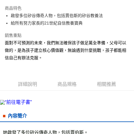
LINE Pay
商品特色
Apple Pay
啟發多位矽谷傳奇人物，包括賈伯斯的矽谷教養法
給所有努力家長的21世紀自信教養寶典
街口支付
銷售重點
悠遊付
面對不可預測的未來，我們無法確保孩子做足萬全準備，父母可以
ATM付款
做的，是為孩子建立核心價值觀，無論遇到什麼挑戰，孩子都能相
信自己有辦法克服。
運送方式
全家取貨付款
每筆NT$50，滿NT$499(含以上)免運費
詳細說明
商品規格
相關推薦
付款後全家取貨
每筆NT$50，滿NT$499(含以上)免運費
7-11取貨付款
內容簡介
每筆NT$60，滿NT$799(含以上)免運費
付款後7-11取貨
她啟發了多位矽谷傳奇人物，包括賈伯斯。