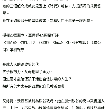
每筆NT$60，滿NT$799(含以上)免運費
她的三個超高成就女兒登上《時代》雜誌，力挺媽媽的教養哲
宅配
學。
每筆NT$70，滿NT$799(含以上)免運費
她在全球最競爭的學區教書，累積近四十年第一線經驗。
離島宅配
每筆NT$200，滿NT$99,999(含以上)免運費
授權20國版本、亞馬遜4.5顆星好評
《TIME》《富比士》《財富》《Inc.》《哈芬登郵報》《快公
海外叢書運費
查看運費
司》爭相報導
雜誌海外運費
查看運費
數位商品海外免運
查看運費
長成大人的路波折起伏，
孩子很努力，父母也盡了全力。
但怎麼才能確保孩子活出自信快樂的人生？
給所有努力家長的21世紀自信教養寶典
艾絲特‧沃西基被封為矽谷教母，她在加州矽谷的高中教書邁入
第三十七年，不只教出好萊塢巨星詹姆斯‧法蘭科、籃球好手林