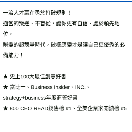
雜誌海外運費
查看運費
一流人才贏在勇於打破規則！
數位商品海外免運
查看運費
適當的叛逆、不盲從，讓你更有自信、處於領先地
位，
瞬變的超競爭時代，破框應變才是讓自己更優秀的必
備能力！
★ 史上100大最佳創意好書
★ 富比士、Business Insider、INC.、
strategy+business年度商管好書
★ 800-CEO-READ銷售榜 #1、全美企業家閱讀榜 #5