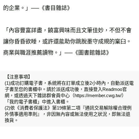
的企業。」──《書目雜誌》
「內容豐富詳盡，饒富興味而且文筆佳妙，不但不會
讓你昏昏欲睡，或許還能助你跳脫墨守成規的窠臼。
商業與職涯推薦讀物。」──《圖書館雜誌》
【注意事項】
(1)成功訂購電子書，系統將在訂單成立後2小時內，自動派送電
子書至您的書櫃中。請於派送成功後，直接登入Readmoo官
網，或透過天下雜誌群會員中心（https://member.cwg.tw/）
「我的電子書櫃」中進入書櫃。
(2)依《消費者保護法》第19條第二項『通訊交易解除權合理例
外情事適用準則』，非因無內容或無法使用之狀況，即無法退
換貨。