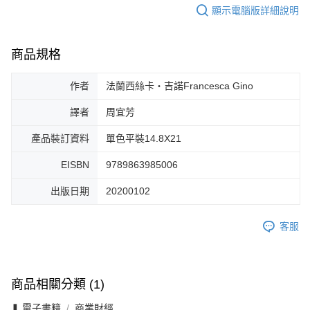
顯示電腦版詳細說明
商品規格
作者
法蘭西絲卡‧吉諾Francesca Gino
譯者
周宜芳
產品裝訂資料
單色平裝14.8X21
EISBN
9789863985006
出版日期
20200102
客服
商品相關分類 (1)
❚ 電子書籍
商業財經