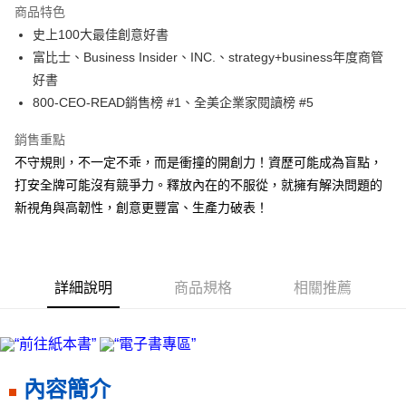
商品特色
街口支付
史上100大最佳創意好書
富比士、Business Insider、INC.、strategy+business年度商管
悠遊付
好書
ATM付款
800-CEO-READ銷售榜 #1、全美企業家閱讀榜 #5
銷售重點
運送方式
不守規則，不一定不乖，而是衝撞的開創力！資歷可能成為盲點，
宅配
打安全牌可能沒有競爭力。釋放內在的不服從，就擁有解決問題的
每筆NT$70，滿NT$799(含以上)免運費
新視角與高韌性，創意更豐富、生產力破表！
數位商品免運
免運費
數位商品離島免運
詳細說明
商品規格
相關推薦
免運費
離島宅配
每筆NT$200，滿NT$99,999(含以上)免運費
內容簡介
海外叢書運費
查看運費