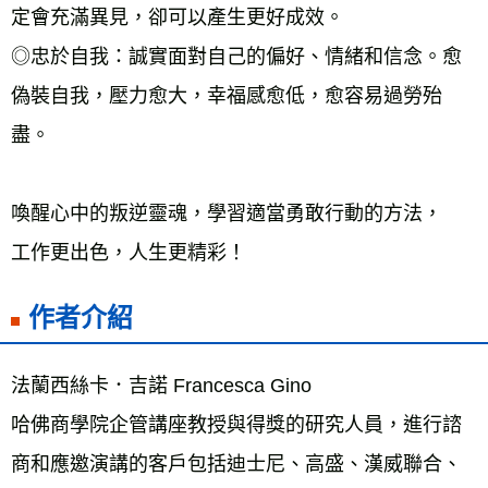
定會充滿異見，卻可以產生更好成效。
◎忠於自我：誠實面對自己的偏好、情緒和信念。愈
偽裝自我，壓力愈大，幸福感愈低，愈容易過勞殆
盡。
喚醒心中的叛逆靈魂，學習適當勇敢行動的方法，
工作更出色，人生更精彩！
作者介紹
法蘭西絲卡．吉諾 Francesca Gino
哈佛商學院企管講座教授與得獎的研究人員，進行諮
商和應邀演講的客戶包括迪士尼、高盛、漢威聯合、