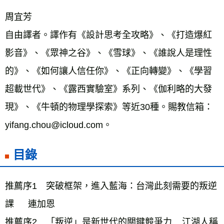
周宜芳
自由譯者。譯作有《設計思考全攻略》、《打造爆紅
影音》、《眾神之谷》、《雪球》、《誰說人是理性
的》、《如何讓人信任你》、《正向轉變》、《學習
超載世代》、《露西實驗室》系列、《伽利略的大發
現》、《牛頓的物理學探索》等近30種。賜教信箱：
yifang.chou@icloud.com。
目錄
推薦序1　突破框架，進入藍海：台灣此刻需要的叛逆
課　  連加恩 
推薦序2　「叛逆」是新世代的關鍵競爭力    江湖人稱