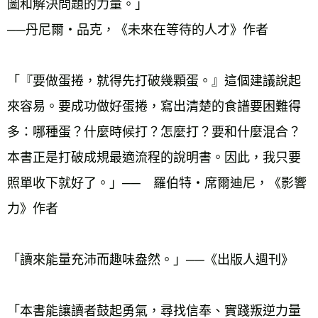
圖和解決問題的力量。」
──丹尼爾‧品克，《未來在等待的人才》作者
「『要做蛋捲，就得先打破幾顆蛋。』這個建議說起
來容易。要成功做好蛋捲，寫出清楚的食譜要困難得
多：哪種蛋？什麼時候打？怎麼打？要和什麼混合？
本書正是打破成規最適流程的說明書。因此，我只要
照單收下就好了。」──　羅伯特‧席爾迪尼，《影響
力》作者
「讀來能量充沛而趣味盎然。」──《出版人週刊》
「本書能讓讀者鼓起勇氣，尋找信奉、實踐叛逆力量