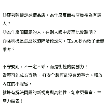
◎穿著輕便走進精品店，為什麼反而被店員視為有錢
人？
◎為什麼問問題的人，在別人眼中反而比較聰明？
◎薩利機長怎麼敢迫降哈德遜河，在208秒內救了全機
乘客？
不守規則，不一定不乖，而是衝撞的開創力！
資歷可能成為盲點， 打安全牌可能沒有競爭力。釋放
內在的不服從，
就擁有解決問題的新視角與高韌性，創意更豐富、生
產力破表！