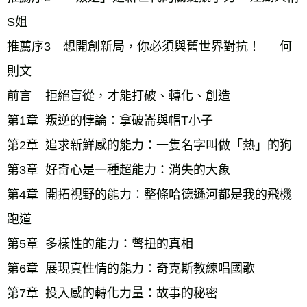
S姐
推薦序3　想開創新局，你必須與舊世界對抗！　  何
則文 
前言    拒絕盲從，才能打破、轉化、創造
第1章  叛逆的悖論：拿破崙與帽T小子
第2章  追求新鮮感的能力：一隻名字叫做「熱」的狗
第3章  好奇心是一種超能力：消失的大象
第4章  開拓視野的能力：整條哈德遜河都是我的飛機
跑道
第5章  多樣性的能力：彆扭的真相
第6章  展現真性情的能力：奇克斯教練唱國歌
第7章  投入感的轉化力量：故事的秘密