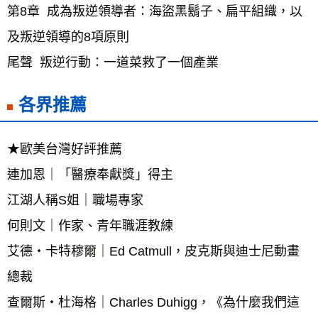
第8章  成為叛逆領導者：海盜黑鬍子、扁平組織，以
及叛逆領導的8項原則
尾聲  叛逆行動：一道菜救了一個產業
各界推薦
★歐美台灣好評推薦
連加恩｜「醫療奉獻獎」得主
江湖人稱S姐｜職場專家
何則文｜作家、青年職涯教練
艾德‧卡特穆爾｜Ed Catmull，皮克斯與迪士尼動畫
總裁
查爾斯‧杜海格｜Charles Duhigg，《為什麼我們這