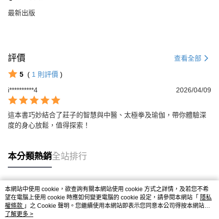
最新出版
評價
查看全部
5
(
1
則評價
)
i**********4
2026/04/09
這本書巧妙結合了莊子的智慧與中醫、太極拳及瑜伽，帶你體驗深
度的身心放鬆，值得探索！
本分類熱銷
全站排行
本網站中使用 cookie，欲查詢有關本網站使用 cookie 方式之詳情，及若您不希
熱門標籤
望在電腦上使用 cookie 時應如何變更電腦的 cookie 設定，請參閱本網站「
隱私
權條款
」之 Cookie 聲明。您繼續使用本網站即表示您同意本公司得按本網站使
用條款之 Cookie 聲明使用 cookie。
了解更多 >