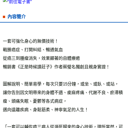
7-11取貨付款
每筆NT$60，滿NT$799(含以上)免運費
內容簡介
付款後7-11取貨
每筆NT$60，滿NT$799(含以上)免運費
一套可強化身心的無價技術！
宅配
戰勝癌症、打開糾結、暢通氣血
每筆NT$70，滿NT$799(含以上)免運費
從癌三到腫瘤消失，效果顯著的自體療癒
離島宅配
暢銷書《正是時候讀莊子》作者蔡璧名獨創且親身實證！
每筆NT$200，滿NT$99,999(含以上)免運費
海外叢書運費
查看運費
圖解說明、簡單易學，每次只要15分鐘，或坐、或臥、或站，
雜誌海外運費
查看運費
讓你告別因文明帶來的身體不適、痠麻疼痛、代謝不良、瘀滯積
瘤、頭痛失眠、憂鬱等各式病症，
數位商品海外免運
查看運費
邁向遠離疾病、身鬆筋柔、神寧氣足的人生！ 
「一套可以輔佐癌三病人從瀕死歸來的身心技術，理所當然，可