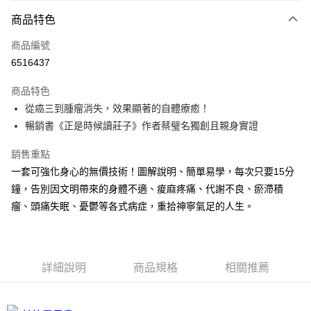
付款方式
商品特色
信用卡一次付款
商品編號
超商取貨付款
6516437
LINE Pay
商品特色
Apple Pay
從癌三到腫瘤消失，效果顯著的自體療癒！
暢銷書《正是時候讀莊子》作者蔡璧名獨創且親身實證
街口支付
銷售重點
悠遊付
一套可強化身心的無價技術！圖解說明、簡單易學，每次只要15分
ATM付款
鐘，告別因文明帶來的身體不適、痠麻疼痛、代謝不良、瘀滯積
瘤、頭痛失眠、憂鬱等各式病症，重拾神寧氣足的人生。
運送方式
全家取貨付款
每筆NT$50，滿NT$499(含以上)免運費
詳細說明
商品規格
相關推薦
付款後全家取貨
每筆NT$50，滿NT$499(含以上)免運費