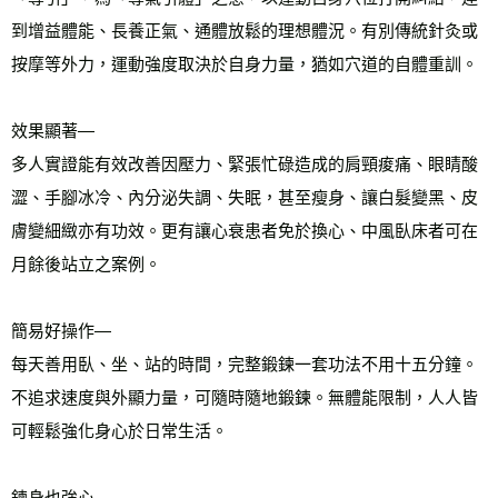
到增益體能、長養正氣、通體放鬆的理想體況。有別傳統針灸或
按摩等外力，運動強度取決於自身力量，猶如穴道的自體重訓。
效果顯著—
多人實證能有效改善因壓力、緊張忙碌造成的肩頸痠痛、眼睛酸
澀、手腳冰冷、內分泌失調、失眠，甚至瘦身、讓白髮變黑、皮
膚變細緻亦有功效。更有讓心衰患者免於換心、中風臥床者可在
月餘後站立之案例。
簡易好操作—
每天善用臥、坐、站的時間，完整鍛鍊一套功法不用十五分鐘。
不追求速度與外顯力量，可隨時隨地鍛鍊。無體能限制，人人皆
可輕鬆強化身心於日常生活。
鍊身也強心—