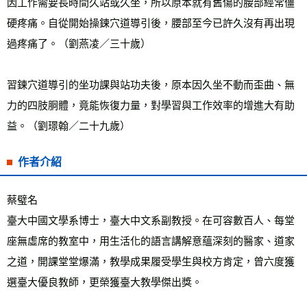
因工作需要長時間久站或久坐，所以原本就有舊傷的腰部經常僵
硬疼痛。自從開始操鍊穴道導引後，腰部至今已許久沒有再出現
過疼痛了。（劉燕凌／三十歲）
習鍊穴道導引的坐功課與站功夫後，原本因久坐不動而歪曲、無
力的四肢胴體，竟能恢復力量，對學習與工作效率的增進大有助
益。（劉璟翰／二十九歲）
作者介紹
蔡璧名
臺大中國文學系博士，臺大中文系副教授。在可容數百人、每堂
座無虛席的教室中，用生活化的語言講解意蘊深刻的醫家、道家
之道，開課堂堂爆滿，教學成果履受學生與校方肯定，曾六度獲
選臺大優良教師，更榮獲臺大教學傑出獎。