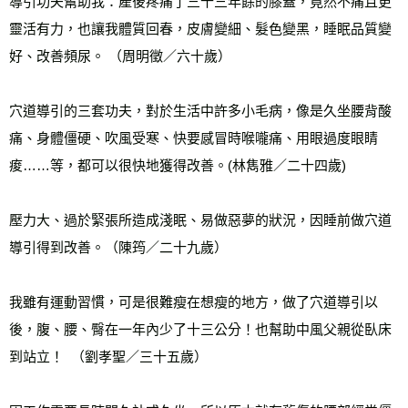
導引功夫幫助我：產後疼痛了三十三年餘的膝蓋，竟然不痛且更
靈活有力，也讓我體質回春，皮膚變細、髮色變黑，睡眠品質變
好、改善頻尿。 （周明徵／六十歲）
穴道導引的三套功夫，對於生活中許多小毛病，像是久坐腰背酸
痛、身體僵硬、吹風受寒、快要感冒時喉嚨痛、用眼過度眼睛
痠……等，都可以很快地獲得改善。(林雋雅／二十四歲)
壓力大、過於緊張所造成淺眠、易做惡夢的狀況，因睡前做穴道
導引得到改善。（陳筠／二十九歲）
我雖有運動習慣，可是很難瘦在想瘦的地方，做了穴道導引以
後，腹、腰、臀在一年內少了十三公分！也幫助中風父親從臥床
到站立！  （劉孝聖／三十五歲）