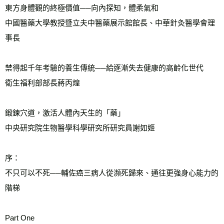
東方身體觀的終極價值──向內探知，體柔氣和
中國醫藥大學教授暨立夫中醫藥展示館館長、中華針灸醫學會理
事長　
禁得起千年考驗的養生傳統──給逐漸失去健康的高齡化世代
衛生福利部部長蔣丙煌
鍛鍊穴道，激活人體內天生的「藥」
中央研究院生物醫學科學研究所研究員謝如姬
序：
不只可以不死──輔佐癌三病人從瀕死歸來、通往更強身心能力的
階梯
Part One