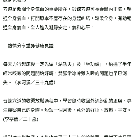
穴道是攸關全身氣血的重要所在，鍛鍊穴道可長養體內正氣，暢
通全身氣血，打開原本不應存在的身體糾結，鬆柔全身，有助暢
通全身氣血，全人進入凝靜安定，氣和心平。
—熱情分享重獲健康見證— 
每天力行起床後一定先做「站功夫」及「坐功課」，約過了半年
經常咳嗽的問題開始好轉，雙腳常冰冷難入睡的問題也早已消
失。（李河漢／三十九歲）
習鍊穴道的收緊放鬆過程中，學習隨時收回外逐紛亂的思慮、專
注觀察自己的身體。短短一個月後，意外的好睡、放鬆、平安。
(李亭儀／二十歲)