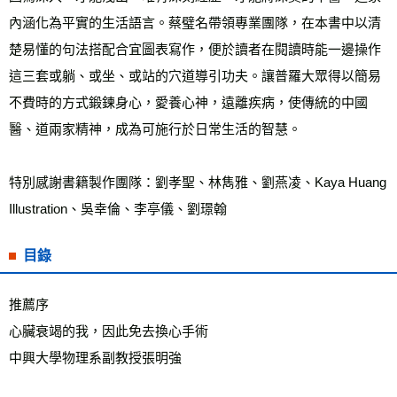
內涵化為平實的生活語言。蔡璧名帶領專業團隊，在本書中以清
楚易懂的句法搭配合宜圖表寫作，便於讀者在閱讀時能一邊操作
這三套或躺、或坐、或站的穴道導引功夫。讓普羅大眾得以簡易
不費時的方式鍛鍊身心，愛養心神，遠離疾病，使傳統的中國
醫、道兩家精神，成為可施行於日常生活的智慧。
特別感謝書籍製作團隊：劉孝聖、林雋雅、劉燕凌、Kaya Huang 
Illustration、吳幸倫、李亭儀、劉璟翰
目錄
推薦序
心臟衰竭的我，因此免去換心手術
中興大學物理系副教授張明強