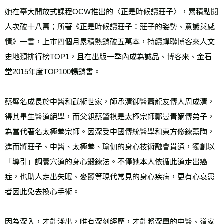
她在臺大開放式課程OCW推出的〈正是時候讀莊子〉，累積點閱
人次破十八萬；所著《正是時候讀莊子：莊子的姿勢、意識與感
情》一書，上市四個月累積熱銷破五萬本，持續蟬聯博客來人文
史地類排行榜TOP1，且在出版一季內成為誠品、博客來、金石
堂2015年度TOP100暢銷書。
蔡璧名成長於中醫和武術世家，師承清御醫蕭龍友傳人周成清，
得其畢生醫道絕學，而父親蔡肇祺是太極宗師鄭曼青嫡傳弟子，
為當代著名太極拳宗師。因深受中國傳統醫學和東方修鍊薰陶，
進而將莊子、中醫、太極拳、瑜伽的身心技術融會貫通，獨創以
「導引」調養穴道的身心鍛鍊法。不僅她本人依循此道走出癌
症，也助人走出失眠、憂鬱等現代常見的身心疾病，更有心衰患
者因此免去換心手術。
因為深入，才能淺出，唯有深刻經歷，才能將深奧的中醫、道家