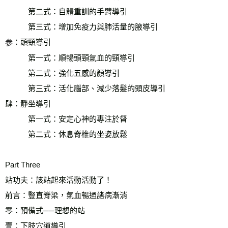
　　　第二式：自體重訓的手臂導引
　　　第三式：增加免疫力與肺活量的腋導引
：頭頸導引
参
　　　第一式：順暢頭頸氣血的頸導引
　　　第二式：強化五感的顏導引
　　　第三式：活化腦部、減少落髮的頭皮導引
肆：靜坐導引
　　　第一式：安定心神的專注於督
　　　第二式：休息脊椎的坐姿放鬆
Part Three
站功夫：該站起來活動活動了！
前言：豎直脊梁，氣血暢通諸病漸消
零：預備式──理想的站
壹：下肢穴道導引