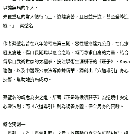
以讓無病的平人、
未罹重症的常人循行而上，遠離病苦，且日益升進，甚至登峰造
極。」─蔡璧名
作者蔡璧名曾在八年前罹癌第三期，惡性腫瘤達九公分，在化療
極度痛楚、傷口長期難以癒合之時，轉而尋求自身的力量，結合
傳承自武術世家的太極拳、投注學術生涯鑽研的《莊子》、Kriya 
瑜伽、以及中醫經穴療法等修鍊精華，獨創出「穴道導引」身心
技術，幫助她抗癌成功。
蔡璧名的轉危為安之道，所著《正是時候讀莊子》為逆境中安定
心靈法則；而《穴道導引》則為調養身體、保全周身的實踐。
概念獨創—
「導引」，為「導氣引體」之意，以運動自身穴位打開糾結，達