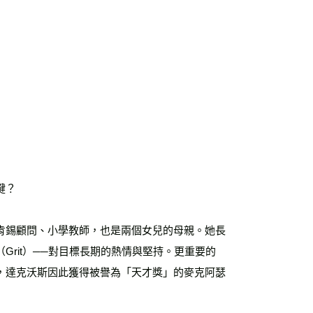
運費
查看運費
海外免運
查看運費
鍵？
肯錫顧問、小學教師，也是兩個女兒的母親。她長
rit）──對目標長期的熱情與堅持。更重要的
，達克沃斯因此獲得被譽為「天才獎」的麥克阿瑟