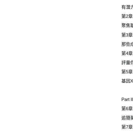
有潛
第2章
聚焦
第3章
那些
第4章
評量
第5章
基因X
Par
第6章
追隨
第7章