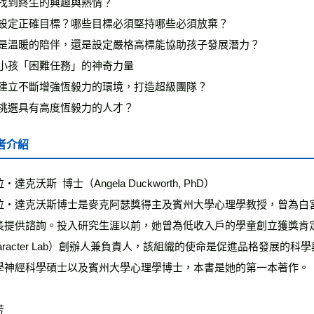
何找到終生的興趣與熱情？
何設定正確目標？哪些目標必須堅持哪些必須放棄？
竟是溫暖的陪伴，還是設定嚴格高標能協助孩子發展潛力？
養小孩「困難任務」的神奇力量
何建立不斷增強恆毅力的環境，打造超級團隊？
何挑選具有高度恆毅力的人才？
者介紹
‧達克沃斯 博士（Angela Duckworth, PhD）
拉‧達克沃斯博士是麥克阿瑟獎得主及賓州大學心理學教授，曾為白宮
長提供諮詢。投入研究生涯以前，她曾為低收入戶的學童創立獲獎肯
haracter Lab）創辦人兼負責人，該組織的使命是促進品格發展
學神經科學碩士以及賓州大學心理學博士，本書是她的第一本著作。
芳