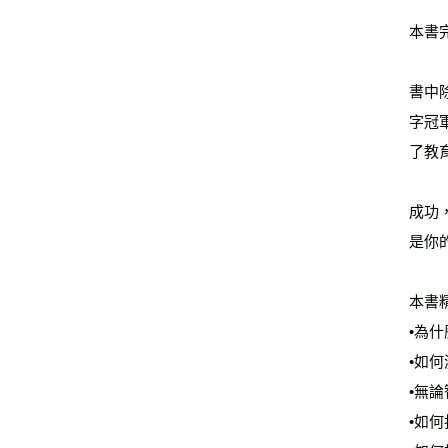
本書
書中
字冠
了教
成功
是你
本書
•為
•如
•無
•如