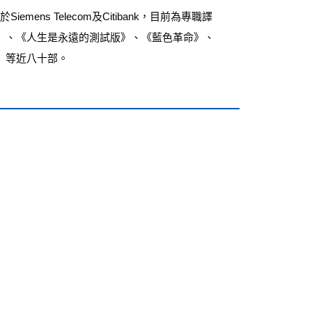
ns Telecom及Citibank，目前為專職譯
》、《人生是永遠的測試版》、《藍色革命》、
》等近八十部。