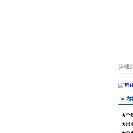
詳細
內
★全
★出
★亞