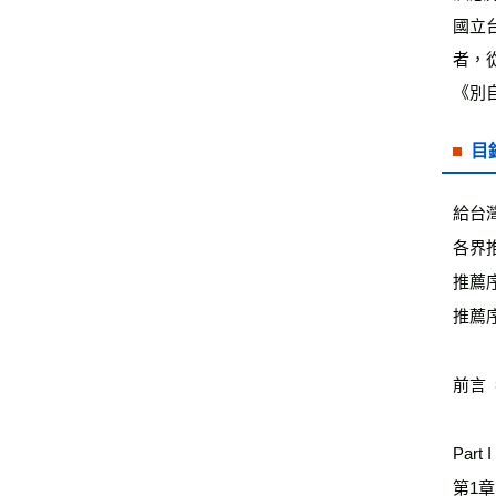
國立台
者，
《別
目
給台
各界推
推薦序
推薦序
前言 
Par
第1章