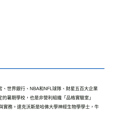
、世界銀行、NBA和NFL球隊、財星五百大企業
定的暑期學校，也是非營利組織「品格實驗室」
的科學與實務。達克沃斯是哈佛大學神經生物學學士，牛