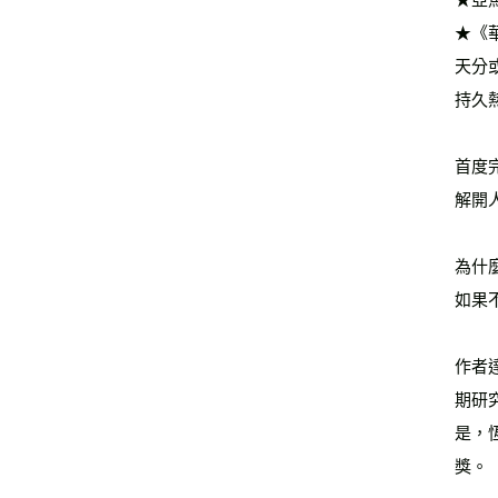
★《
天分
持久
首度
解開
為什
如果
作者
期研
是，
獎。