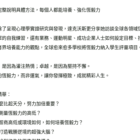
完整說明具體方法，每個人都能培養、強化恆毅力
除了呈現心理學實證研究與發現，達克沃斯更分享她訪談全球各領域
軍的自我練習，還有業務、運動明星、成功企業人士如何設定目標、
育界培養能力的觀點，全球愈來愈多學校將恆毅力納入學生評量項目
，是因為灌注熱情；卓越，是因為堅持不懈。
的恆毅力，而非運氣，讓你發揮極致，成就精彩人生。
精華：
什麼比起天分，努力加倍重要？
何測量恆毅力的高低？
論智商高低或環境如何，如何培養恆毅力？
何打造戰勝逆境的超強大腦？