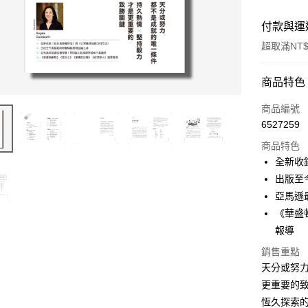
付款與運
超取滿NT$
付款方式
商品特色
信用卡一
商品編號
6527259
超商取貨
商品特色
LINE Pay
全新收
出版至
Apple Pay
亞馬遜
街口支付
《華盛
報導
悠遊付
銷售重點
ATM付款
天分或努
更重要的
恆久探索
運送方式