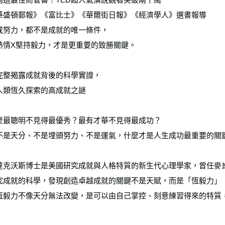
雜誌海外
華盛頓郵報》《富比士》《華爾街日報》《經濟學人》選書報導
數位商品
或努力，都不是成就的唯一條件，
熱情X堅持毅力，才是更重要的致勝關鍵。
完整揭露成就背後的科學實證，
人類恆久探索的高成就之謎
麼最聰明不見得最優秀？最有才華不見得最成功？
不是天分、不是埋頭努力、不是運氣，什麼才是人生成功最重要的關
達克沃斯博士是美國研究成就與人格特質的新生代心理學家，曾任麥
究成就的科學，發現創造卓越成就的關鍵不是天賦，而是「恆毅力」（G
恆毅力不像天分無法改變，是可以由自己掌控、刻意練習得來的特質