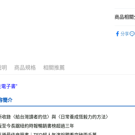
全家取貨
商品相關分
每筆NT$5
付款後全
└健康心靈
分享
每筆NT$5
❚ 紙本書
7-11取貨
最新出版
每筆NT$6
說明
商品規格
相關推薦
付款後7-1
每筆NT$6
宅配
每筆NT$7
容簡介
離島宅配
每筆NT$2
新收錄〈給台灣讀者的信〉與〈日常養成恆毅力的方法〉
海外叢書
版至今長踞紐約時報暢銷書榜超過三年
馬遜最佳商管書｜TED超人氣演說觀看突破兩千萬