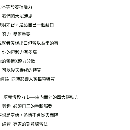
力不等於發揮潛力

  我們的天賦迷思

聰明才智，是給自己一個藉口

  努力  雙倍重要

成就者沒說出口但習以為常的事

  你的恆毅力有多高

你的熱情X毅力分數

  可以後天養成的特質

經驗  同時影響人類每項特質

t II   培養恆毅力 1──由內而外的四大驅動力

  興趣  必須再三的重新觸發

夢想是空話，熱情不會從天而降

  練習  專家的刻意練習法
