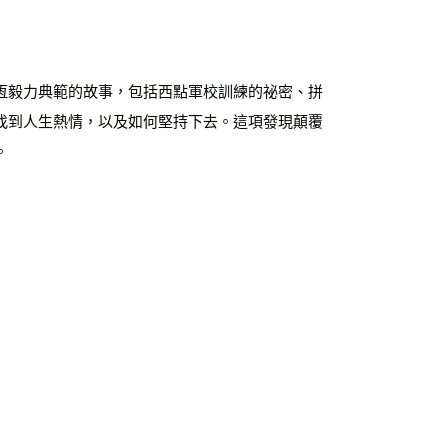
恆毅力典範的故事，包括西點軍校訓練的祕密、拼
找到人生熱情，以及如何堅持下去。這項發現顛覆
。