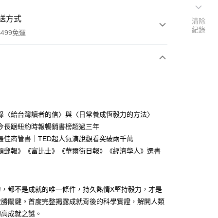
送方式
清除
紀錄
499免運
次付款
付款
錄〈給台灣讀者的信〉與〈日常養成恆毅力的方法〉
今長踞紐約時報暢銷書榜超過三年
最佳商管書｜TED超人氣演說觀看突破兩千萬
頓郵報》《富比士》《華爾街日報》《經濟學人》選書
力，都不是成就的唯一條件，持久熱情X堅持毅力，才是
致勝關鍵。首度完整揭露成就背後的科學實證，解開人類
的高成就之謎。