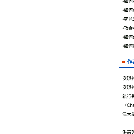
•如
•如
•究
•教
•如
•如
作
安琪拉
安琪
執行
（C
津大
洪慧