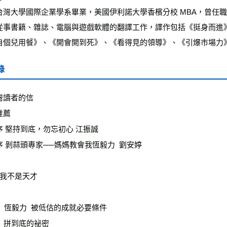
灣大學國際企業學系畢業，美國伊利諾大學香檳分校 MBA，曾任職於Sieme
從事書籍、雜誌、電腦與遊戲軟體的翻譯工作，譯作包括《挺身而進
自個兒用餐》、《開會開到死》、《看得見的領導》、《引爆市場力
錄
灣讀者的信

薦

 堅持到底，勿忘初心 江振誠

 剝蒜頭專家──媽媽教會我恆毅力  劉安婷

 我不是天才

t I   恆毅力  被低估的成就必要條件

  拼到底的祕密
