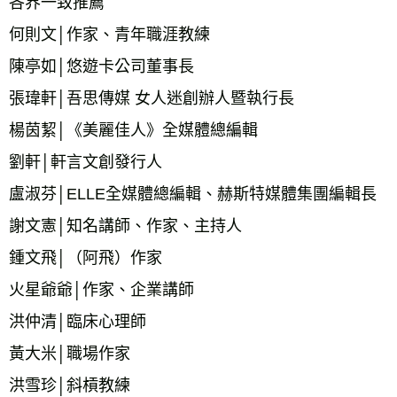
各界一致推薦
何則文│作家、青年職涯教練
陳亭如│悠遊卡公司董事長
張瑋軒│吾思傳媒 女人迷創辦人暨執行長
楊茵絜│《美麗佳人》全媒體總編輯
劉軒│軒言文創發行人
盧淑芬│ELLE全媒體總編輯、赫斯特媒體集團編輯長
謝文憲│知名講師、作家、主持人
鍾文飛│（阿飛）作家
火星爺爺│作家、企業講師
洪仲清│臨床心理師
黃大米│職場作家
洪雪珍│斜槓教練