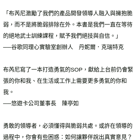
「布芮尼激勵了我們的產品開發領導人融入與擁抱脆
弱，而不是將脆弱排除在外。本書是我們一直在等待
的絕地武士訓練課程，賦予我們絕技與自信。」
──谷歌同理心實驗室創辦人　丹妮爾．克瑞特克
布芮尼寫了一本打造勇氣的SOP，獻給上台前仍會緊
張的你和我、在生活或工作上需要更多勇氣的你和
我。
──悠遊卡公司董事長　陳亭如
勇敢的領導者，必須懂得與脆弱共處。或許在領導的
過程中，你會有些困惑：如何讓夥伴說出真實意見？