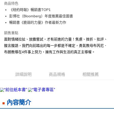
商品特色
街口支付
《紐約時報》暢銷書TOP1
彭博社（Bloomberg）年度推薦最佳圖書
悠遊付
暢銷書《脆弱的力量》作者最新力作
ATM付款
銷售重點
面對情緒拉扯、放膽嘗試，才有前進的力量！焦慮、挫折、批評、
運送方式
酸言酸語，我們向前踏出的每一步都是不確定，勇氣教母布芮尼．
宅配
布朗教導在4件事上努力，擁有工作與生活的真正主導權。
每筆NT$70，滿NT$799(含以上)免運費
數位商品免運
免運費
詳細說明
商品規格
相關推薦
數位商品離島免運
免運費
離島宅配
內容簡介
每筆NT$200，滿NT$99,999(含以上)免運費
海外叢書運費
查看運費