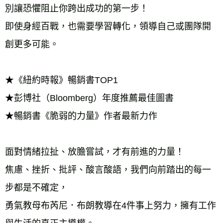
別讓恐懼阻止你跨出成功的第一步！
雜誌海外運費
查看運費
即使身經百戰，也需要學習轉化，領導自己或團隊開
數位商品海外免運
查看運費
創更多可能。
★《紐約時報》暢銷書TOP1
★彭博社（Bloomberg）年度推薦最佳圖書
★暢銷書《脆弱的力量》作者最新力作
面對情緒拉扯、放膽嘗試，才有前進的力量！
焦慮、挫折、批評、酸言酸語，我們向前踏出的每一
步都是不確定，
勇氣教母布芮尼．布朗教導在4件事上努力，擁有工作