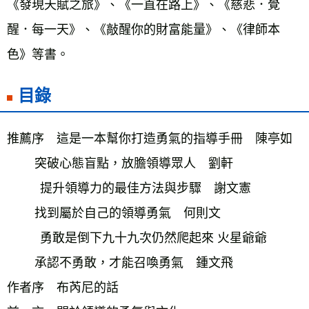
《發現天賦之旅》、《一直在路上》、《慈悲．覺
醒．每一天》、《敲醒你的財富能量》、《律師本
色》等書。
目錄
推薦序　這是一本幫你打造勇氣的指導手冊　陳亭如
        突破心態盲點，放膽領導眾人　劉軒
      　提升領導力的最佳方法與步驟　謝文憲
        找到屬於自己的領導勇氣　何則文
      　勇敢是倒下九十九次仍然爬起來 火星爺爺
        承認不勇敢，才能召喚勇氣　鍾文飛
作者序　布芮尼的話　