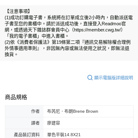
【注意事項】
(1)成功訂購電子書，系統將在訂單成立後2小時內，自動派送電
子書至您的書櫃中。請於派送成功後，直接登入Readmoo官
網，或透過天下雜誌群會員中心（https://member.cwg.tw/）
「我的電子書櫃」中進入書櫃。
(2)依《消費者保護法》第19條第二項『通訊交易解除權合理例
外情事適用準則』，非因無內容或無法使用之狀況，即無法退
換貨。
顯示電腦版詳細說明
商品規格
作者
布芮尼．布朗Brene Brown
譯者
廖建容
產品裝訂資料
單色平裝14.8X21