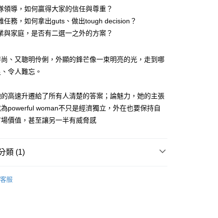
隊領導，如何贏得大家的信任與尊重？
任務，如何拿出guts、做出tough decision？
業與家庭，是否有二選一之外的方案？
0，滿NT$799(含以上)免運費
免運
時尚、又聰明伶俐，外顯的鋒芒像一束明亮的光，走到哪
足、令人難忘。
離島免運
她的高速升遷給了所有人清楚的答案；論魅力，她的主張
為powerful woman不只是經濟獨立，外在也要保持自
市場價值，甚至讓另一半有威脅感
00，滿NT$99,999(含以上)免運費
運費
查看運費
類 (1)
運費
查看運費
動
❚ 天下學習線上課程
客服
海外免運
查看運費