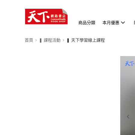
商品分類
本月優惠
首頁
❚ 課程活動
❚ 天下學習線上課程