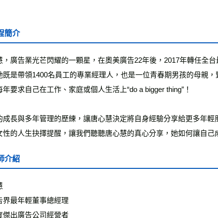
程簡介
慧，廣告業光芒閃耀的一顆星，在奧美廣告22年後，2017年轉任全
她既是帶領1400名員工的專業經理人，也是一位青春期男孩的母親
年要求自己在工作、家庭或個人生活上“do a bigger thing”！
的成長與多年管理的歷練，讓唐心慧決定將自身經驗分享給更多年輕
女性的人生抉擇提醒，讓我們聽聽唐心慧的真心分享，她如何讓自己成為“Po
師介紹
慧
告界最年輕董事總經理
度傑出廣告公司經營者