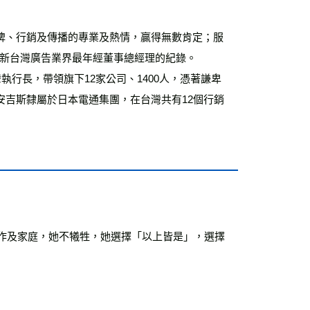
牌、行銷及傳播的專業及熱情，贏得無數肯定；服
刷新台灣廣告業界最年經董事總經理的紀錄。
執行長，帶領旗下12家公司、1400人，憑著謙卑
吉斯隸屬於日本電通集團，在台灣共有12個行銷
工作及家庭，她不犧牲，她選擇「以上皆是」，選擇