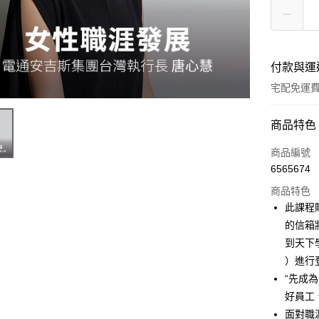
付款與運
宅配免運
付款方式
商品特色
信用卡一
商品編號
6565674
LINE Pay
商品特色
Apple Pay
此課程
的信箱
街口支付
到天下學習M
悠遊付
）進行
“先成
ATM付款
好員工
面對職