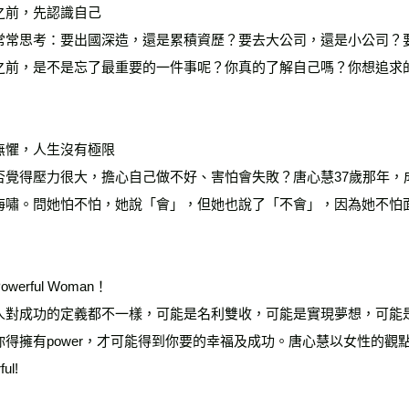
之前，先認識自己
常常思考：要出國深造，還是累積資歷？要去大公司，還是小公司？
之前，是不是忘了最重要的一件事呢？你真的了解自己嗎？你想追求
無懼，人生沒有極限
否覺得壓力很大，擔心自己做不好、害怕會失敗？唐心慧37歲那年，
海嘯。問她怕不怕，她說「會」，但她也說了「不會」，因為她不怕
werful Woman！
人對成功的定義都不一樣，可能是名利雙收，可能是實現夢想，可能
得擁有power，才可能得到你要的幸福及成功。唐心慧以女性的觀點，提醒
ful!