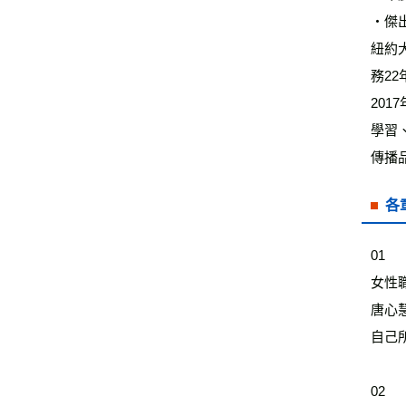
‧傑
紐約
務2
20
學習
傳播
各
01
女性
唐心
自己
02