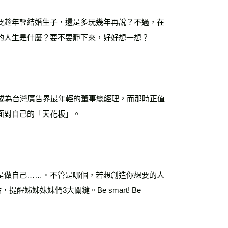
要趁年輕結婚生子，還是多玩幾年再說？不過，在
的人生是什麼？要不要靜下來，好好想一想？
成為台灣廣告界最年輕的董事總經理，而那時正值
面對自己的「天花板」。
是做自己……。不管是哪個，若想創造你想要的人
姊姊妹妹們3大關鍵。Be smart! Be 