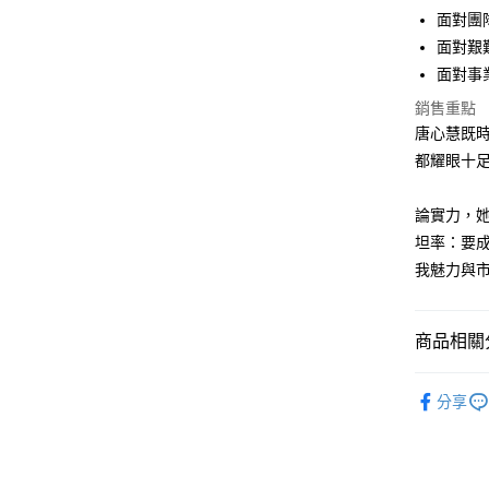
運送方式
面對團
面對艱難
宅配
面對事
每筆NT$7
銷售重點
數位商品
唐心慧既
免運費
都耀眼十
數位商品
論實力，
免運費
坦率：要成
離島宅配
我魅力與
每筆NT$2
海外叢書
商品相關分
雜誌海外
❚ 課程活
分享
數位商品