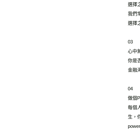
選擇
我們
選擇
03
心中
你是
金融
04
做個Po
每個
生，你
power