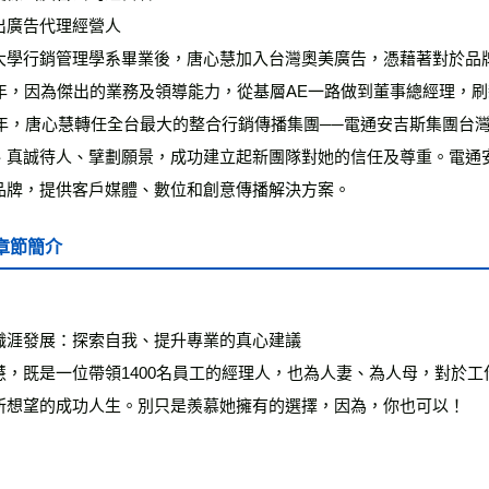
出廣告代理經營人
大學行銷管理學系畢業後，唐心慧加入台灣奧美廣告，憑藉著對於品
2年，因為傑出的業務及領導能力，從基層AE一路做到董事總經理，
17年，唐心慧轉任全台最大的整合行銷傳播集團──電通安吉斯集團台灣
、真誠待人、擘劃願景，成功建立起新團隊對她的信任及尊重。電通安
品牌，提供客戶媒體、數位和創意傳播解決方案。
章節簡介
職涯發展：探索自我、提升專業的真心建議
慧，既是一位帶領1400名員工的經理人，也為人妻、為人母，對於
所想望的成功人生。別只是羨慕她擁有的選擇，因為，你也可以！