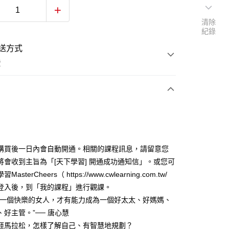
清除
紀錄
送方式
費
次付款
購買後一日內會自動開通。相關的課程訊息，請留意您
將會收到主旨為「[天下學習] 開通成功通知信」。或您可
asterCheers（ https://www.cwlearning.com.tw/
登入後，到「我的課程」進行觀課。
為一個快樂的女人，才有能力成為一個好太太、好媽媽、
、好主管。”── 唐心慧
涯馬拉松，怎樣了解自己、有智慧地規劃？