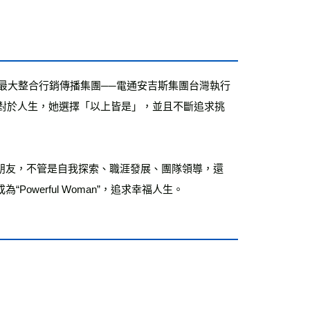
台最大整合行銷傳播集團──電通安吉斯集團台灣執行
，對於人生，她選擇「以上皆是」，並且不斷追求挑
朋友，不管是自我探索、職涯發展、團隊領導，還
werful Woman”，追求幸福人生。