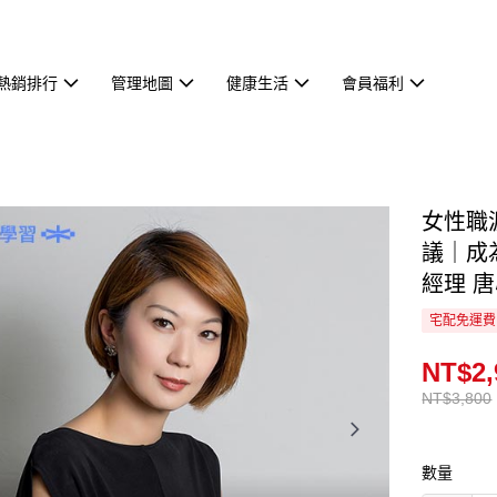
熱銷排行
管理地圖
健康生活
會員福利
女性職
議｜成
經理 
宅配免運費
NT$2,
NT$3,800
數量