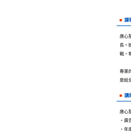
課
唐心
長。
戰，每
專業
是給
講
唐心
‧廣
‧年