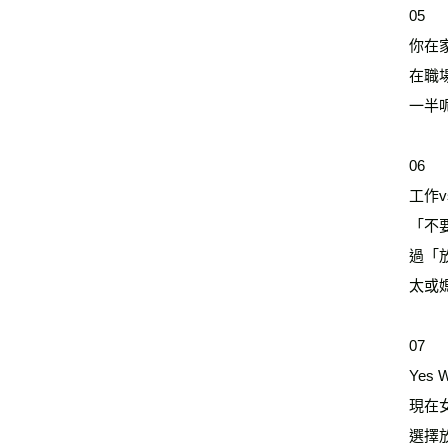
05
你在
在職
一半
06
工作v
「不
過「
太或
07
Yes
現在
選擇