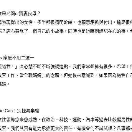
家是老闆or賢妻良母？
場表現傑出的女性，多半都很精明幹練，也願意承擔與付出，這是很
呢？唐心慧說了一個自己的小故事，同時也是她時刻謹記在心的事，
s.家庭不用二選一
要犧牲！」唐心慧不斷不斷強調這點。我們常常想擁有很多，希望工
放棄工作、當全職媽媽」的念頭。但她後來意識到，如果因為犧牲自
媽媽。
 We Can！別輕易棄權
女性領導愈來愈成熟，在政治、科技、運動、汽車等過去比較偏男性
放棄，我們其實有能力承擔更大的責任，有機會何不試試呢？凡事都