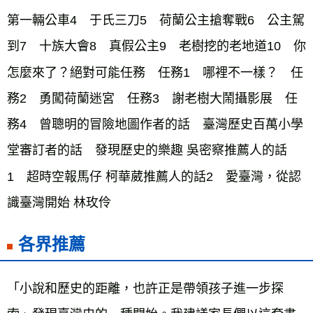
第一輛公車4　于氏三刀5　荷蘭公主搶奪戰6　公主駕
到7　十族大會8　真假公主9　老樹挖的老地道10　你
怎麼來了？絕對可能任務　任務1　哪裡不一樣？　任
務2　勇闖荷蘭迷宮　任務3　謝老樹大鬧攝影展　任
務4　曾聰明的冒險地圖作者的話　臺灣歷史百萬小學
堂審訂者的話　發現歷史的樂趣 吳密察推薦人的話
1　超時空報馬仔 柯華葳推薦人的話2　愛臺灣，從認
識臺灣開始 林玫伶
各界推薦
「小說和歷史的距離，也許正是帶領孩子進一步探