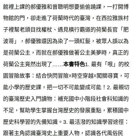
館裡上課的郝優雅和曾聰明想要偷偷蹺課，一打開博
物館的門，卻走進了荷蘭時代的臺灣，在西拉雅族村
子裡幫老頭目找權杖、遇見橫行霸道的荷蘭長官「肥
波哥」，郝優雅還因為染了一頭紅髮，被眾人誤以為
是荷蘭公主，而就在郝優雅做著公主美夢時，真正的
荷蘭公主竟然出現了……
1. 最有「哏」的校
本書特色
園冒險故事：結合快閃冒險☓時空穿越☓闖關尋寶，可
能小學的歷史課，把一切不可能變成可能！2. 最親切
的臺灣歷史入門讀物：補充國中小階段社會科知識的
不足，幫助學生掌握台灣歷史的發展重點，累積國中
歷史科學習的先備知識。3. 最活潑的知識學習途徑：
跟著主角認識臺灣史上重要人物，認識各代風俗民