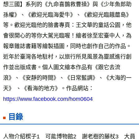
想三國】系列的《九命喜鵲救曹操》與《少年魚郎助
孫權》、《歡迎光臨海愛牛》、《歡迎光臨餓蘑島》
等。歡迎光臨他的臉書專頁：王文華的童話公園，他
會很開心的等你大駕光臨喔！繪者徐至宏臺中人，為
報章雜誌書籍等繪製插圖，同時也創作自己的作品。
近年於臺灣各地駐村，以旅行所見風景為靈感進行創
作並出版成書。個人圖文繪本作品有《跟它去流
浪》、《安靜的時間》、《日常藍調》、《大海的一
天》 、《看海的地方》。作品網站：
https://www.facebook.com/hom0604
目錄
人物介紹楔子1　可能博物館2　謝老樹的藤杖3　大員