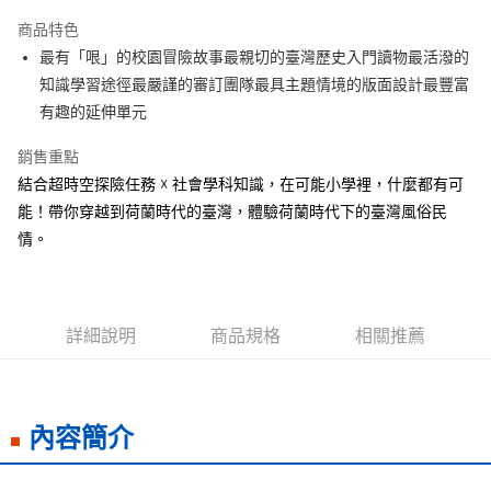
LINE Pay
商品特色
Apple Pay
最有「哏」的校園冒險故事最親切的臺灣歷史入門讀物最活潑的
知識學習途徑最嚴謹的審訂團隊最具主題情境的版面設計最豐富
街口支付
有趣的延伸單元
悠遊付
銷售重點
ATM付款
結合超時空探險任務 ☓ 社會學科知識，在可能小學裡，什麼都有可
能！帶你穿越到荷蘭時代的臺灣，體驗荷蘭時代下的臺灣風俗民
運送方式
情。
全家取貨付款
每筆NT$50，滿NT$499(含以上)免運費
付款後全家取貨
詳細說明
商品規格
相關推薦
每筆NT$50，滿NT$499(含以上)免運費
7-11取貨付款
內容簡介
每筆NT$60，滿NT$799(含以上)免運費
付款後7-11取貨