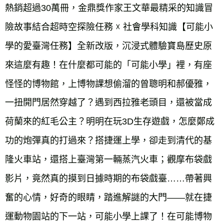
每筆NT$60，滿NT$799(含以上)免運費
熱銷超過30萬冊，金鼎獎作家王文華最精采的知識冒
宅配
險故事結合超時空探險任務 ☓ 社會學科知識【可能小
每筆NT$70，滿NT$799(含以上)免運費
學的愛臺灣任務】全新改版，沉浸式體驗寶島歷史原
離島宅配
來這麼有趣！在什麼都可能的「可能小學」裡，有座
每筆NT$200，滿NT$99,999(含以上)免運費
怪怪的博物館，上博物課想偷溜的曾聰明和郝優雅，
海外叢書運費
查看運費
一扭開門居然穿越了？遇到西拉雅老頭目，還被當成
雜誌海外運費
查看運費
荷蘭來的紅毛公主？明明在玩3D生存遊戲，怎麼鄭成
數位商品海外免運
查看運費
功的炮彈真的打過來？搭捷運上學，卻走到清代的基
隆火車站，還搭上臺灣第一輛蒸汽火車；觀摩布袋戲
影片，竟然真的摸到日據時期的布袋戲臺……帶著興
奮的心情，好奇的眼睛，踏進解謎的大門——就在捷
運動物園站的下一站，可能小學上課了！在可能博物