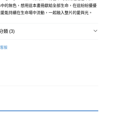
心中的無色，想用這本畫冊獻給全部生命，在這紛紛擾擾
讓愛能持續在生命場中流動，一起融入整片的愛與光。
付款
0，滿NT$499(含以上)免運費
類 (3)
家取貨
心靈成長
0，滿NT$499(含以上)免運費
客服
籍
付款
0，滿NT$799(含以上)免運費
1取貨
0，滿NT$799(含以上)免運費
0，滿NT$799(含以上)免運費
00，滿NT$99,999(含以上)免運費
運費
查看運費