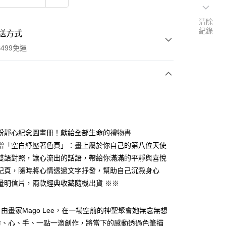
清除
紀錄
送方式
499免運
次付款
付款
盼靜心紀念圖畫冊！獻給全部生命的禮物書
贈「空白紓壓著色頁」：畫上屬於你自己的第八位天使
雙語對照，讓心流出的話語，帶給你滿滿的平靜與喜悅
記頁，隨時將心情透過文字抒發，幫助自己沉澱身心
量明信片，兩款經典收藏隨機出貨 ※※
由畫家Mago Lee，在一場空前的神聖聚會她無念無想
命、心、手、一點一滴創作，將當下的感動透過色筆描