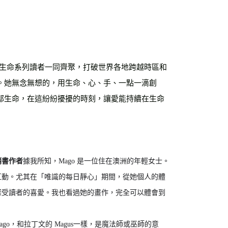
運費
查看運費
海外免運
查看運費
全部生命系列讀者一同齊聚，打破世界各地跨越時區和
。她無念無想的，用生命、心、手、一點一滴創
部生命，在這紛紛擾擾的時刻，讓愛能持續在生命
銷書作者
據我所知，Mago 是一位住在澳洲的年輕女士。
互動。尤其在「唯識的每日靜心」期間，從她個人的體
深受讀者的喜愛。我也看過她的畫作，完全可以體會到
go，和拉丁文的 Magus一樣，是魔法師或巫師的意