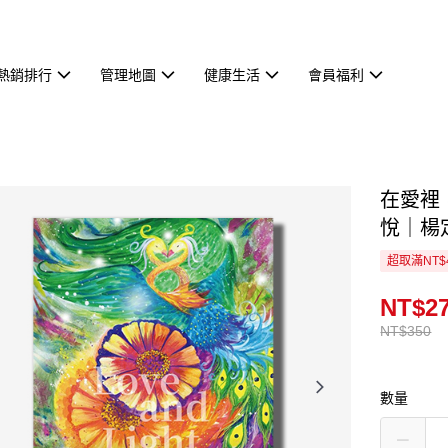
熱銷排行
管理地圖
健康生活
會員福利
在愛裡
悅｜楊
超取滿NT$
NT$2
NT$350
數量