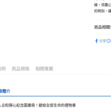
繪，流露
運送方式
的時刻，
全家取貨
每筆NT$5
商品相關分
付款後全
└健康心靈
每筆NT$5
分享
❚ 紙本書
7-11取貨
每筆NT$6
最新出版
付款後7-1
說明
商品規格
相關推薦
每筆NT$6
宅配
每筆NT$7
容簡介
離島宅配
每筆NT$2
人企盼靜心紀念圖畫冊！獻給全部生命的禮物書
海外叢書