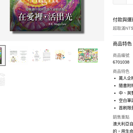
付款與運
超取滿NT$
付款方式
商品特色
信用卡一
商品編號
6701038
超商取貨
商品特色
LINE Pay
萬人企
隨書附
Apple Pay
中、英
街口支付
空白筆
首刷限
悠遊付
銷售重點
ATM付款
澳大利亞自
的，用生