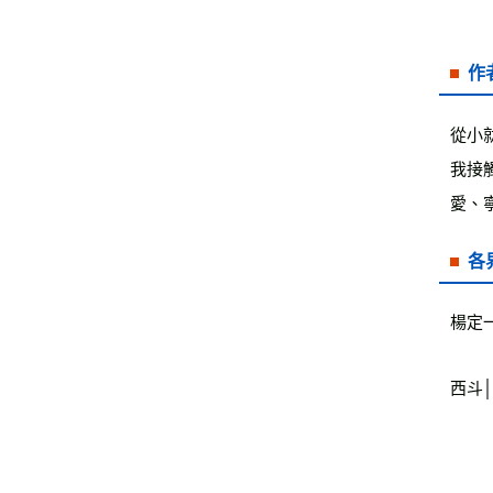
作
從小
我接
愛、
各
楊定
西斗│