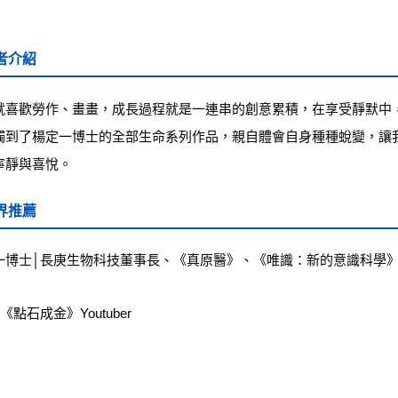
者介紹
就喜歡勞作、畫畫，成長過程就是一連串的創意累積，在享受靜默中
觸到了楊定一博士的全部生命系列作品，親自體會自身種種蛻變，讓
寧靜與喜悅。
界推薦
一博士│長庚生物科技董事長、《真原醫》、《唯識：新的意識科學
《點石成金》Youtuber