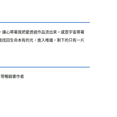
，讓心帶著我把愛透過作品流出來。感恩宇宙帶著
我找回生命本有的光，進入唯識，剩下的只有一片
》等暢銷書作者