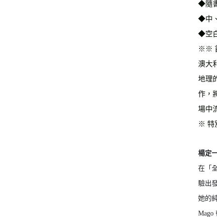
◆隨
◆中
◆空
※※
澳大
地理
作，
場中
※ 
楊定
在「
驗出
她的
Mag