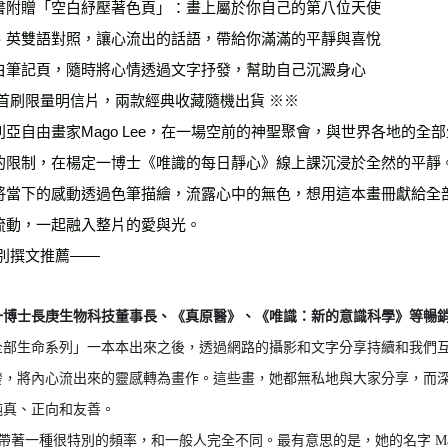
書附贈「空白紓壓著色頁」：畫上屬於你自己的第八位天使
雜誌海外
、英雙語對照，讓心流出的話語，帶給你滿滿的平靜與喜悅
數位商品
白筆記頁，隨時將心情透過文字抒發，幫助自己沉澱身心
 首刷限量明信片，兩款經典收藏隨機出貨 ※※
利亞自由畫家Mago Lee，在一場空前的神聖聚會，與世界各地的
的限制，在楊定一博士《唯識的每日靜心》線上課沉浸於全然的平靜
將當下的感動透過色筆描繪，流露心中的無色，想用這本畫冊獻給全
流動，一起融入整片的愛與光。
特別撰文推薦——
一博士
長庚生物科技董事長、《真原醫》、《唯識：新的意識科學》等暢
全部生命系列」一本本出來之後，透過網路的攝影和文字分享持續和我們
發，將內心流出來的靈感轉為畫作。這些畫，她都無私地與大家分享，而
純真、正向和友善。
o 帶著一種很特別的頻率，和一般人完全不同。最有意思的是，她的名字 Ma