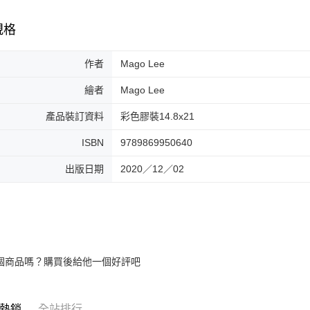
規格
作者
Mago Lee
繪者
Mago Lee
產品裝訂資料
彩色膠裝14.8x21
ISBN
9789869950640
出版日期
2020／12／02
個商品嗎？購買後給他一個好評吧
熱銷
全站排行