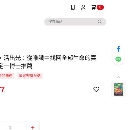
0
，活出光：從唯識中找回全部生命的喜
定一博士推薦
499免運
國家/地區配送
77