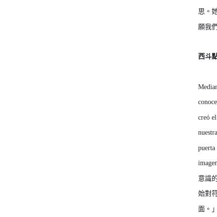
思。
願我
西斗
Median
conoce
creó e
nuestr
puerta
image
意識
始對
面。