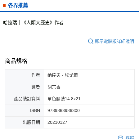
各界推薦
哈拉瑞｜《人類大歷史》作者
顯示電腦版詳細說明
商品規格
作者
納達夫‧埃尤爾
譯者
胡宗香
產品裝訂資料
單色膠裝14.8x21
ISBN
9789863986300
出版日期
20210127
客服