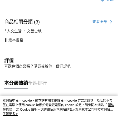
商品相關分類 (3)
查看全部
└人文生活
文哲史地
❚ 紙本書籍
評價
喜歡這個商品嗎？購買後給他一個好評吧
本分類熱銷
全站排行
本網站中使用 cookie，欲查詢有關本網站使用 cookie 方式之詳情，及若您不希
熱門標籤
望在電腦上使用 cookie 時應如何變更電腦的 cookie 設定，請參閱本網站「
隱私
權條款
」之 Cookie 聲明。您繼續使用本網站即表示您同意本公司得按本網站使
用條款之 Cookie 聲明使用 cookie。
了解更多 >