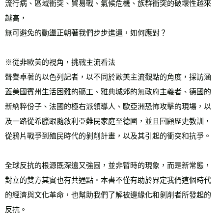
流行病、區域衝突、貿易戰、氣候危機、族群衝突的破壞性越來
越高，
無可避免的動盪正朝著我們步步進逼，如何應對？ 
※從非歐美的視角，挑戰主流看法
聲譽卓著的以色列記者，以不同於歐美主流觀點的角度，採訪涵
蓋美國賓州生活困難的礦工、雅典城郊的無政府主義者、德國的
新納粹份子、法國的極右派領導人、歐亞洲恐怖攻擊的現場，以
及一路從希臘跟隨敘利亞難民家庭至德國，並且回顧歷史教訓，
從鴉片戰爭到殖民時代的剝削計畫，以及其引起的衝突和抗爭。 
全球反抗的根源既深遠又強固，並非暫時的現象，而是新常態，
對立的雙方其實也有共通點。本書不僅有助於界定我們這個時代
的經濟與文化革命，也幫助我們了解被邊緣化和剝削者所發起的
反抗。