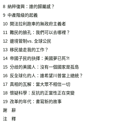
8  納粹復興：誰的歸屬感？ 
9  中產階級的起義 
10  開法拉利跑車的無政府主義者 
11  難民的臉孔：我們可以去哪裡？ 
12  邊境管制vs. 全球公民 
13  移民搶走我的工作？ 
14  帝國子民的抉擇：美國夢已死?! 
15  分歧的美國人：沒有一個國家是孤島 
16  反全球化的人：誰希望川普當上總統？ 
17  真相的瓦解：當大眾不相信一切 
18  懷疑科學：反抗的正當性正在突變 
19  改革的年代：書寫新的故事 
謝　辭 
注　釋 