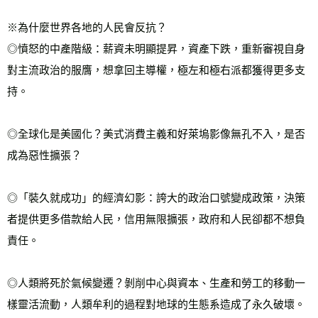
※為什麼世界各地的人民會反抗？
◎憤怒的中產階級：薪資未明顯提昇，資產下跌，重新審視自身
對主流政治的服膺，想拿回主導權，極左和極右派都獲得更多支
持。
◎全球化是美國化？美式消費主義和好萊塢影像無孔不入，是否
成為惡性擴張？
◎「裝久就成功」的經濟幻影：誇大的政治口號變成政策，決策
者提供更多借款給人民，信用無限擴張，政府和人民卻都不想負
責任。
◎人類將死於氣候變遷？剝削中心與資本、生產和勞工的移動一
樣靈活流動，人類牟利的過程對地球的生態系造成了永久破壞。