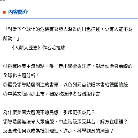
每筆NT$60，滿NT$799(含以上)免運費
內容簡介
宅配
每筆NT$70，滿NT$799(含以上)免運費
「對當下全球化的危機有著發人深省的出色描述，少有人能不為
離島宅配
所動。」
每筆NT$200，滿NT$99,999(含以上)免運費
──《人類大歷史》作者哈拉瑞
海外叢書運費
查看運費
雜誌海外運費
查看運費
◎挑戰歐美主流觀點，唯一走出學術象牙塔，親歷動盪最前線的
全球化主題分析！
數位商品海外免運
查看運費
◎最受領導階層關注的書籍，以色列元首親贈本書給德國總統
◎中英文版同步上市，獨家收錄作者台灣版序言
為什麼美國大選澆不熄民怨，引起更多歧見？
領導階層無法令大眾信服，中產階級深受其苦，解方在哪裡？
反全球化何以成為抵制理性、進步、科學觀念的潮流？