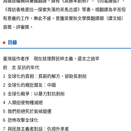
為雜誌編輯與兼職翻譯，譯有《高勝率創新》、《閃電擴張》、
《尋訪香格里拉—探索失落的茶馬古道》等書。視翻譯為辛苦但
有意義的工作，樂此不疲。曾獲梁實秋文學獎翻譯類（譯文組）
首獎、評審獎。
目錄
臺灣版作者序　現在就埋葬民粹主義，還言之過早 
前　言 反抗的年代 
1  全球化的真相：貧窮的解方，卻助長剝削 
2  全球化的親近盟友：中國
3  全球化戰爭：以暴力對抗剝削 
4  人類迫使物種滅絕 
5  我們拒絕死於氣候變遷 
6  恐怖攻擊全球化 
7  與民族主義者對話：仇視外來者 