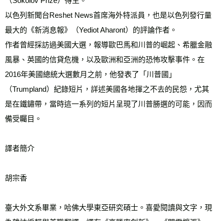
（Sokolov Prize）得主。
以色列新聞台Reshet News首席海外特派員，也是以色列發行量
最大的《新消息報》（Yediot Aharont）的評論作者。
作者曾經採訪過美國大選，報導歐巴馬和川普的崛起、希臘金融
風暴、英國的信貸危機，以及歐洲和亞洲的恐怖攻擊事件。在
2016年美國總統大選數月之前，他發表了「川普國」
（Trumpland）紀錄短片，詳述美國各地揮之不去的民怨，尤其
是在鐵鏽帶，當時這一系列的短片呈現了川普勝選的可能，因而
備受矚目。
譯者簡介
胡宗香
臺大外文系畢業，哈佛大學東亞研究碩士。喜愛閱讀與文字，現