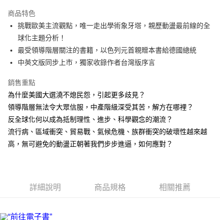
LINE Pay
商品特色
Apple Pay
挑戰歐美主流觀點，唯一走出學術象牙塔，親歷動盪最前線的全
球化主題分析！
街口支付
最受領導階層關注的書籍，以色列元首親贈本書給德國總統
悠遊付
中英文版同步上市，獨家收錄作者台灣版序言
ATM付款
銷售重點
為什麼美國大選澆不熄民怨，引起更多歧見？
運送方式
領導階層無法令大眾信服，中產階級深受其苦，解方在哪裡？
全家取貨付款
反全球化何以成為抵制理性、進步、科學觀念的潮流？
每筆NT$50，滿NT$499(含以上)免運費
流行病、區域衝突、貿易戰、氣候危機、族群衝突的破壞性越來越
高，無可避免的動盪正朝著我們步步進逼，如何應對？
付款後全家取貨
每筆NT$50，滿NT$499(含以上)免運費
7-11取貨付款
詳細說明
商品規格
相關推薦
每筆NT$60，滿NT$799(含以上)免運費
付款後7-11取貨