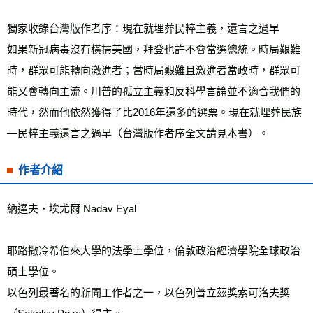
獨家收錄台灣版作者序：現在就埋葬民粹主義，還言之過早
如果新冠病毒沒有橫掃美國，拜登也許不會當選總統。時局艱難
時，群眾可能轉向激進者；當時局艱難且激進者當政時，群眾可
能又會轉向主流。川普的孤立主義和反科學言論並不適合我們的
時代，然而他依然獲得了比2016年還多的選票。現在就埋葬民族
—民粹主義還言之過早（台灣版作者序全文請見本書）。
作者介紹
納達夫‧埃尤爾 Nadav Eyal
耶路撒冷希伯來大學的法學士學位，倫敦政治經濟學院全球政治
碩士學位。
以色列最著名的新聞工作者之一，以色列普立茲獎索可洛夫獎