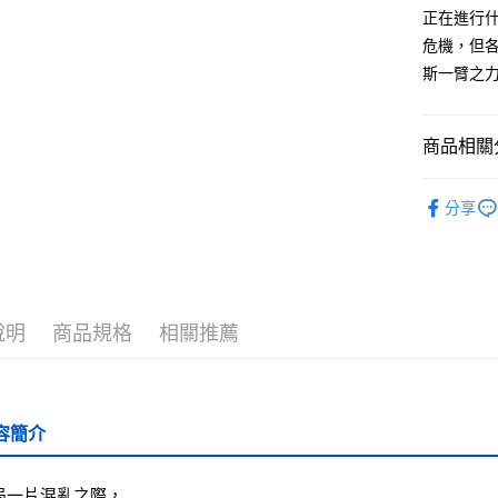
正在進行
全家取貨
危機，但
每筆NT$5
斯一臂之
付款後全
每筆NT$5
商品相關分
7-11取貨
└童書教育
每筆NT$6
分享
❚ 紙本書
付款後7-1
最新出版
每筆NT$6
└童書教育
宅配
說明
商品規格
相關推薦
每筆NT$7
離島宅配
每筆NT$2
容簡介
海外叢書
局一片混亂之際，