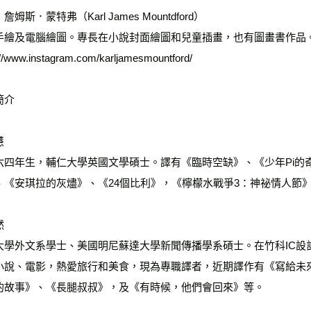
詹姆斯．蒙特弗（Karl James Mountdford）
手繪及電腦繪圖。專長在小說封面繪圖和兒童插畫，也有圖畫書作品
://www.instagram.com/karljamesmountford/
簡介
慧
六四年生，輔仁大學英國文學碩士。譯有《臨時空缺》、《少年Pi的
、《安琪拉的灰燼》、《24個比利》，《檸檬水戰爭3：神祕情人節
然
大學外文系學士、美國明尼蘇達大學新聞傳播學系碩士。在竹科IC設
小說、電影，熱愛旅行和美食，現為專職譯者，近期譯作有《寫給未
的故事》、《長腿叔叔》，及《有時候，他們會回來》等。