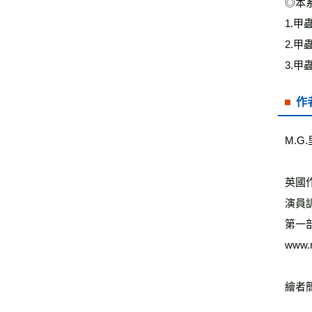
◎本
1.甲
2.甲
3.甲
作
M.G.
英國
演員
第一
www.
繪者