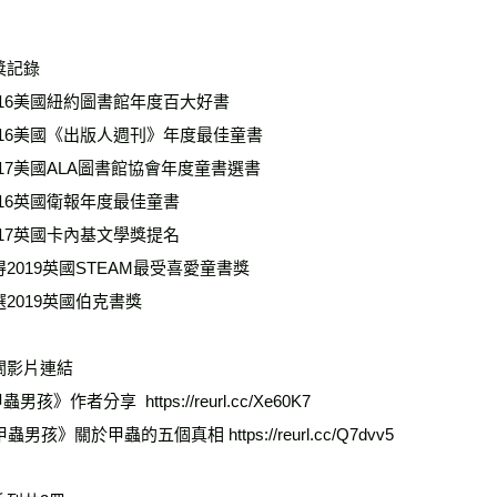
獎記錄
016美國紐約圖書館年度百大好書
2016美國《出版人週刊》年度最佳童書
017美國ALA圖書館協會年度童書選書
016英國衛報年度最佳童書
017英國卡內基文學獎提名
2019英國STEAM最受喜愛童書獎
2019英國伯克書獎
關影片連結
蟲男孩》作者分享  https://reurl.cc/Xe60K7
甲蟲男孩》關於甲蟲的五個真相 https://reurl.cc/Q7dvv5