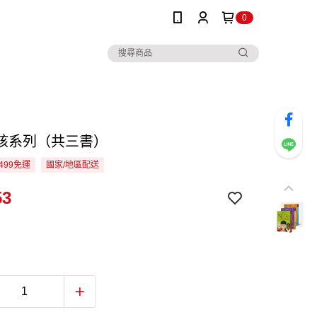
0
孩系列（共三書）
499免運
國家/地區配送
53