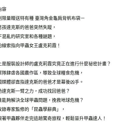
內容
刷限量贈送特有種 臺灣角金龜肩背帆布袋－
男孩達克斯的爸爸突然失蹤，
下混亂的研究室和各種謎題，
的線索指向甲蟲女王盧克莉霞！
上是服裝設計師的盧克莉霞究竟正在進行什麼祕密計畫？
軍隊肆虐各國農作區，導致全球糧食危機，
國媒體卻直指達克斯的爸爸才是幕後凶手。
助達克斯一臂之力，成功找回爸爸？
誰能夠解決全球甲蟲問題，挽救地球危機？
收錄專家監修的「昆蟲學辭典」，
跟著甲蟲夥伴走完這趟驚奇旅程，輕鬆晉升甲蟲達人！