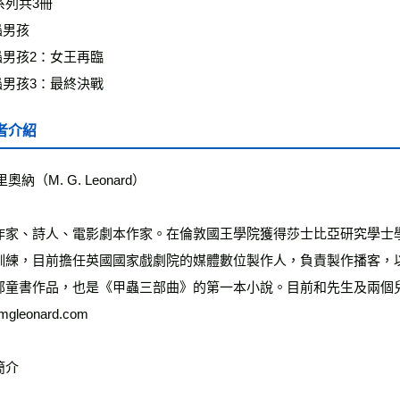
系列共3冊
蟲男孩
蟲男孩2：女王再臨
蟲男孩3：最終決戰
者介紹
里奧納（M. G. Leonard）
作家、詩人、電影劇本作家。在倫敦國王學院獲得莎士比亞研究學士
訓練，目前擔任英國國家戲劇院的媒體數位製作人，負責製作播客，
部童書作品，也是《甲蟲三部曲》的第一本小說。目前和先生及兩個
mgleonard.com
簡介