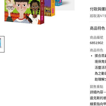
付款與運
超取滿NT$
付款方式
商品特色
信用卡一
商品編號
6851902
超商取貨
商品特色
LINE Pay
揉合昆
境保育
Apple Pay
活靈活
街口支付
為之動
助理解
悠遊付
銷售重點
ATM付款
詳細內容
達克斯的
線索指向
運送方式