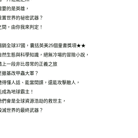
雜誌海外
需要的是英雄，
數位商品
重置世界的祕密武器？
之間，由你我來判定！
暢銷全球37國，囊括英美25個童書獎項★★
自然生態與科學知識，絕無冷場的冒險小說，
踏上一段非比尋常的正義之旅
至撤基改甲蟲大軍？
聽得懂人話、能當間諜，還能攻擊敵人，
能成為地球霸主！
牠們會是全球資源浩劫的救世主，
毀滅世界的最終武器？