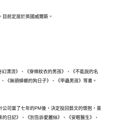
。目前定居於英國威爾斯。
奇幻漂流》、《穿條紋衣的男孩》、《不能說的名
》、《無頭蟑螂的狗日子》、《甲蟲男孩》等書。
計公司當了七年的PM後，決定投回藝文的懷抱，喜
來的日記》、《別告訴愛麗絲》、《安眠醫生》、