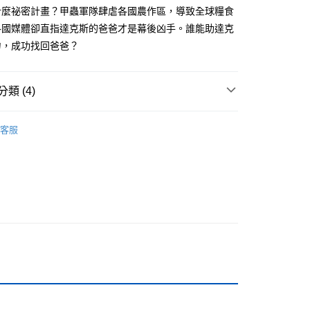
什麼祕密計畫？甲蟲軍隊肆虐各國農作區，導致全球糧食
付款
各國媒體卻直指達克斯的爸爸才是幕後凶手。誰能助達克
0，滿NT$499(含以上)免運費
力，成功找回爸爸？
家取貨
0，滿NT$499(含以上)免運費
類 (4)
付款
11-15歲適讀
0，滿NT$799(含以上)免運費
客服
籍
1取貨
0，滿NT$799(含以上)免運費
週三親子共學日
0，滿NT$799(含以上)免運費
00，滿NT$99,999(含以上)免運費
運費
查看運費