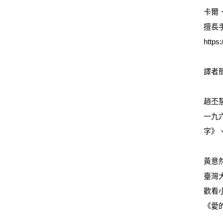
卡爾．
擅長
https
譯者
趙丕
一九
字》
黃意
臺灣
歡看
《愛