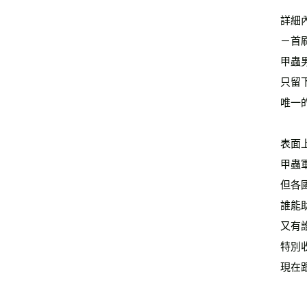
詳細
－首
甲蟲
只留
唯一
表面
甲蟲
但各
誰能
又有
特別
現在