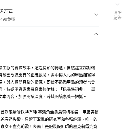
送方式
清除
紀錄
499免運
次付款
付款
蟲生態的冒險故事，透過情節的傳遞，自然建立起對環
與基因改造應有的正確觀念。書中擬人化的甲蟲描寫得
現，與人類間真摯的情感，即使不熟悉甲蟲的讀者也會
容。特邀甲蟲專家撰寫書後附錄：「昆蟲學詞典」，幫
文本內容，加強閱讀深度，跨域閱讀素養一把抓。
－首刷限量贈送特有種 臺灣角金龜肩背帆布袋－甲蟲男孩
爸爸突然失蹤，只留下混亂的研究室和各種謎題，唯一的
甲蟲女王盧克莉霞！表面上是服裝設計師的盧克莉霞究竟