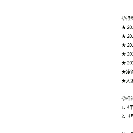
◎得
★ 2
★ 
★ 2
★ 2
★ 2
★獲得
★入選
◎相
1.《甲
2. 《