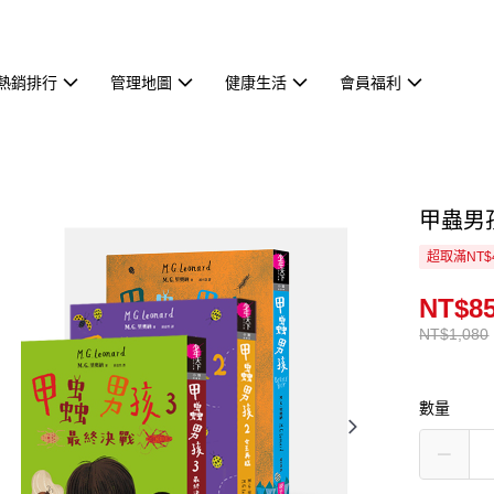
熱銷排行
管理地圖
健康生活
會員福利
甲蟲男
超取滿NT$
NT$8
NT$1,080
數量