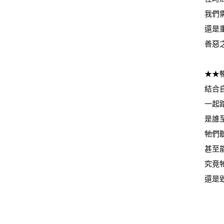
我們
還是
善惡
★★
結合
一起
是誰
牠們
甚至
究竟
還是