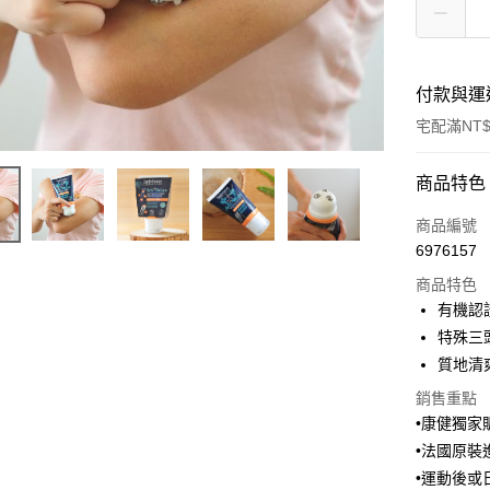
付款與運
宅配滿NT$
付款方式
商品特色
信用卡一
商品編號
6976157
LINE Pay
商品特色
Apple Pay
有機認
特殊三
街口支付
質地清
悠遊付
銷售重點
•康健獨家
ATM付款
•法國原裝
•運動後或