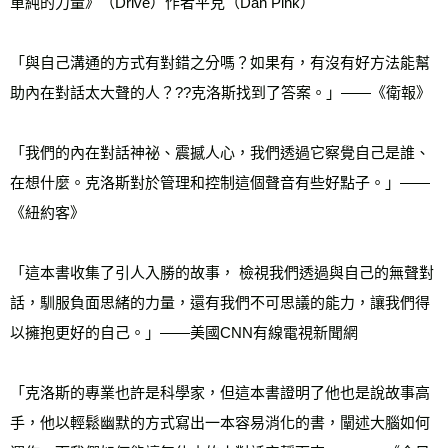
單純的力量》（Drive）作者平克（Dan Pink）
「與自己溝通的方式有對錯之分嗎？如果有，有沒有好方法能幫
助內在對話太大聲的人？??克洛斯找到了答案。」——《衛報》
「我們的內在對話神祕、震撼人心，我們透過它察覺自己是誰、
在想什麼。克洛斯對於管理和控制這個聲音有些好點子。」——
《紐約客》
「這本書收集了引人入勝的故事， 檢視我們透過與自己的無聲對
話，馴服負面思緒的力量，還有我們不可思議的能力，讓我們得
以擁抱更好的自己。」——美國CNN有線電視新聞網
「克洛斯的專業也許是科學家，但這本書證明了他也是說故事高
手，他以輕鬆幽默的方式寫出一本容易消化的書，闡述大腦如何