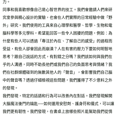
力。
同事和我喜歡想像自己是心智世界的技工。我們會邀請人們來研
究室參與精心設計的實驗，也會在人們實際的日常經驗中做「野
外」研究。我們使用的工具來自心理學和醫學、哲學、生物和電
腦科學等多元學科，希望能回答一些令人困擾的問題，例如：為
什麼有些人可以透過「專注於內在、了解自己的感受」的過程而
受益，有些人卻會因此而崩潰？人在有害的壓力下要如何明智地
思考？跟自己說話的方式，有對錯之分嗎？我們該如何與我們在
乎的人溝通，同時不助長他們或我們自己的負面思考與情緒？我
們在社群媒體碰到的無數其他人的「聲音」，會影響我們自己腦
中的聲音嗎？透過仔細檢視這些問題，我們獲得了不少意料之外
的發現。
我們發現，特定的話語和行為可以改善內在對話。我們發現解開
大腦魔法後門的鑰匙──如何運用安慰劑、護身符和儀式，可以讓
我們更有韌性。我們發現，在書桌上放哪些照片能幫助我們從情