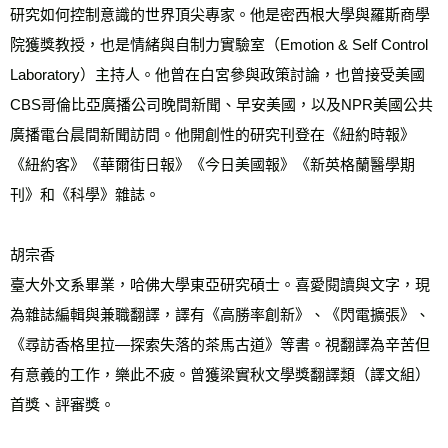
研究如何控制意識的世界頂尖專家。他是密西根大學與羅斯商學
院獲獎教授，也是情緒與自制力實驗室（Emotion & Self Control 
Laboratory）主持人。他曾在白宮參與政策討論，也曾接受美國
CBS哥倫比亞廣播公司晚間新聞、早安美國，以及NPR美國公共
廣播電台晨間新聞訪問。他開創性的研究刊登在《紐約時報》
《紐約客》《華爾街日報》《今日美國報》《新英格蘭醫學期
刊》和《科學》雜誌。
胡宗香
臺大外文系畢業，哈佛大學東亞研究碩士。喜愛閱讀與文字，現
為雜誌編輯與兼職翻譯，譯有《高勝率創新》、《閃電擴張》、
《尋訪香格里拉—探索失落的茶馬古道》等書。視翻譯為辛苦但
有意義的工作，樂此不疲。曾獲梁實秋文學獎翻譯類（譯文組）
首獎、評審獎。