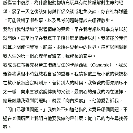
感傷害中復原，為什麼抱動物填充玩具有助於緩解對生命的絕
望，累了一天之後該如何與伴侶交談或避免交談，你在社群媒體
上可能做錯了哪些事，以及思考問題時應該去哪裡散步。
我對自我對話如何影響情緒的興趣，早在我考慮以科學為業以前
就開始，甚至也早在我真正了解什麼是情緒以前。我著迷於我們
兩耳之間那個豐富、脆弱、永遠在變動中的世界，這可以回溯到
我人生的第一個心理學實驗室：我成長的家中。
我成長在布魯克林勞工階級居住的卡納西區（Canarsie），我父
親從我還很小時就教我自省的重要。我猜多數三歲小孩的爸媽都
在教小孩怎麼定時刷牙、善待別人的時候，我爸爸的優先順序不
太一樣。向來喜歡跳脫傳統的父親，最關心的是我的內在選擇，
總是鼓勵我碰到問題時，就要「向內探索」。他總愛告訴我，
「問自己那個問題。」我始終不知道他指的究竟是哪個問題，不
過在某個層面上我明白他要我做的是什麼：從自己的內在尋找答
案。