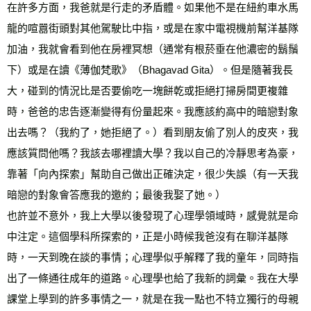
在許多方面，我爸就是行走的矛盾體。如果他不是在紐約車水馬
龍的喧囂街頭對其他駕駛比中指，或是在家中電視機前幫洋基隊
加油，我就會看到他在房裡冥想（通常有根菸垂在他濃密的鬍鬚
下）或是在讀《薄伽梵歌》（Bhagavad Gita）。但是隨著我長
大，碰到的情況比是否要偷吃一塊餅乾或拒絕打掃房間更複雜
時，爸爸的忠告逐漸變得有份量起來。我應該約高中的暗戀對象
出去嗎？（我約了，她拒絕了。）看到朋友偷了別人的皮夾，我
應該質問他嗎？我該去哪裡讀大學？我以自己的冷靜思考為豪，
靠著「向內探索」幫助自己做出正確決定，很少失誤（有一天我
暗戀的對象會答應我的邀約；最後我娶了她。）
也許並不意外，我上大學以後發現了心理學領域時，感覺就是命
中注定。這個學科所探索的，正是小時候我爸沒有在聊洋基隊
時，一天到晚在談的事情；心理學似乎解釋了我的童年，同時指
出了一條通往成年的道路。心理學也給了我新的詞彙。我在大學
課堂上學到的許多事情之一，就是在我一點也不特立獨行的母親