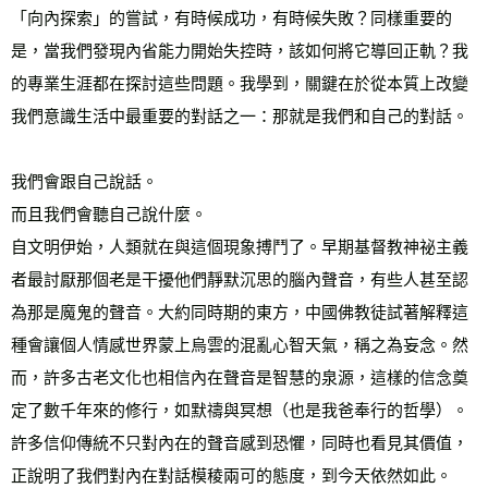
「向內探索」的嘗試，有時候成功，有時候失敗？同樣重要的
是，當我們發現內省能力開始失控時，該如何將它導回正軌？我
的專業生涯都在探討這些問題。我學到，關鍵在於從本質上改變
我們意識生活中最重要的對話之一：那就是我們和自己的對話。
我們會跟自己說話。
而且我們會聽自己說什麼。
自文明伊始，人類就在與這個現象搏鬥了。早期基督教神祕主義
者最討厭那個老是干擾他們靜默沉思的腦內聲音，有些人甚至認
為那是魔鬼的聲音。大約同時期的東方，中國佛教徒試著解釋這
種會讓個人情感世界蒙上烏雲的混亂心智天氣，稱之為妄念。然
而，許多古老文化也相信內在聲音是智慧的泉源，這樣的信念奠
定了數千年來的修行，如默禱與冥想（也是我爸奉行的哲學）。
許多信仰傳統不只對內在的聲音感到恐懼，同時也看見其價值，
正說明了我們對內在對話模稜兩可的態度，到今天依然如此。