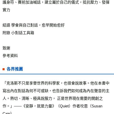
護身符、賽前加油喊話，建立屬於自己的儀式，抵抗壓力、發揮
實力 
結語 學會與自己對話，愈早開始愈好
附錄 小對話工具箱
致謝
參考資料
各界推薦
「克洛斯不只是享譽世界的科學家，也很會說故事。他在本書中
寫出內在對話為何不可或缺，也告訴我們如何成為內在聲音的主
人。熱切、清晰、極具說服力， 正是世界現在需要的開創之
作。」——《安靜，就是力量》（Quiet）作者坎恩（Susan 
Cain）