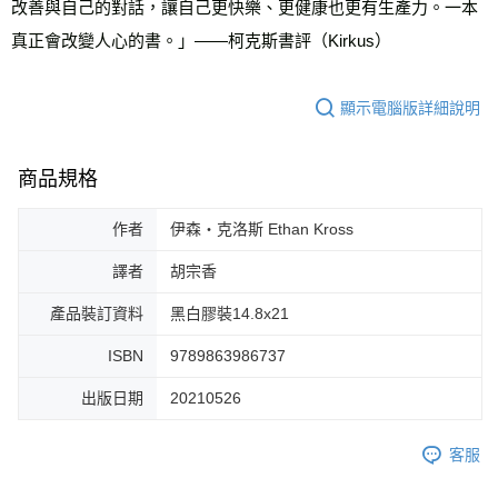
改善與自己的對話，讓自己更快樂、更健康也更有生產力。一本
真正會改變人心的書。」——柯克斯書評（Kirkus）
顯示電腦版詳細說明
商品規格
作者
伊森‧克洛斯 Ethan Kross
譯者
胡宗香
產品裝訂資料
黑白膠裝14.8x21
ISBN
9789863986737
出版日期
20210526
客服