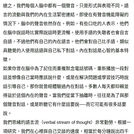
總之，我們每個人腦中都有一個聲音，只是形式與表現不同。語
言的流動與我們的內在生活緊密連結，即使在有聲音機能障礙的
情況下，腦中的聲音依然存在。例如，有些口吃的人表示，他們
在腦中說話時比實際說話時更流暢。使用手語的失聰者也會自言
自語，不過他們有自己的內在語言。他們會對自己比手語，類似
具聽覺的人使用話語與自己私下對話。內在對話是心智的基本特
徵。
如果你曾在腦中為了記住而重複默念電話號碼、重新播放一段對
話並想像自己當時應該說什麼，或是在解決問題或學習技巧時說
話引導自己，那你就曾經體驗過內在對話。多數人每天都仰賴並
得益於這個內在的聲音。當我們從當下抽離時，往往是為了與那
個聲音對話，或是聆聽它有什麼話要說──而它可能有很多話要
說。
我們思緒的語言流（verbal stream of thought）非常勤勞，根據一
項研究，我們在心裡與自己交談的速度，相當於每分鐘說出四千