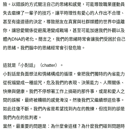
險。以錯誤的方式關注自己的思緒和感覺，可能導致職業運動員
失去磨練了一輩子的技巧，讓平時理性有愛心的人作出不合理、
甚至有違道德的決定，導致朋友在真實與社群媒體的世界中遠離
你，讓戀愛關係從避風港變成戰場，甚至可能加速我們外觀以及
體內DNA的老化。簡言之，我們的思緒時常會讓我們受困於自己
的思緒。我們腦中的思緒經常會引發危險。
這就是「小對話」（chatter）。
小對話是負面想法和情緒構成的循環，會把我們獨特的內省能力
從祝福變成一種詛咒，危及我們的表現、決策能力、人際關係、
快樂與健康。我們不停想著工作上搞砸的那件事，或是和愛人之
間的誤解，最終被糟糕的感覺淹沒。然後我們又繼續想這些事。
如此往復不斷。我們內省是希望找到內在的教練，但找到的卻是
我們內在的批判者。
當然，最重要的問題是：為什麼會這樣？為什麼我們碰到問題時