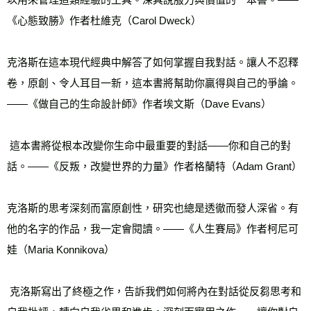
《心態致勝》作者杜維克（Carol Dweck）
克洛斯在這本現代經典中解答了如何掌握自我對話。讓人不忍釋
卷，原創、令人耳目一新，這本書將幫助你贏得與自己的爭論。
——《做自己的生命設計師》作者埃文斯（Dave Evans）
 這本書將從根本改變你生命中最重要的對話——你和自己的對
話。——《反叛，改變世界的力量》作者格蘭特（Adam Grant）
克洛斯的思考深刻而富原創性，研究也總是透徹而發人深省。有
他的名字的作品，我一定會閱讀。——《人生賽局》作者柯尼可
娃（Maria Konnikova） 
 克洛斯寫出了終極之作，告訴我們如何將內在對話從反芻思考和