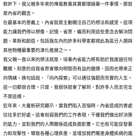
默許下，我父親多年來的禪風教養其實都環繞著一件事情，那就
是內省的觀念。
在最基本的意義上，內省就是主動關注自己的想法和感受。這項
能力讓我們得以想像、記憶、省思，繼而利用這些意念去解決問
題、革新和創造。包括我在內的許多科學家都視此為區分人類與
其他物種最重要的演化進展之一。
我父親一直以來的想法就是，培養內省能力將有助於我度過任何
難關。刻意的自我省思會導向明智而有益的選擇，因而也帶來正
向情緒。換句話說，「向內探索」可以通往強韌而充實的人生。
這一切都很合理。只是，我很快就會了解到，對許多人而言完全
不是這樣。
近年來，大量新研究顯示，當我們陷入苦惱時，內省造成的害處
往往多於好處。這會削弱我們的工作表現，干擾我們做出好決策
的能力，並對我們的人際關係造成負面影響。它也有可能促發暴
力和攻擊性，導致各種心理疾患，並增加我們罹患身體疾病的風