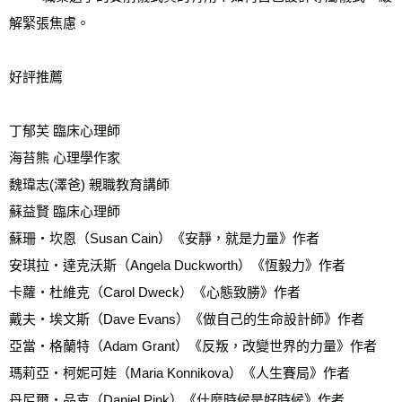
解緊張焦慮。
好評推薦
丁郁芙 臨床心理師
海苔熊 心理學作家
魏瑋志(澤爸) 親職教育講師
蘇益賢 臨床心理師
蘇珊‧坎恩（Susan Cain）《安靜，就是力量》作者
安琪拉‧達克沃斯（Angela Duckworth）《恆毅力》作者
卡蘿‧杜維克（Carol Dweck）《心態致勝》作者
戴夫‧埃文斯（Dave Evans）《做自己的生命設計師》作者
亞當‧格蘭特（Adam Grant）《反叛，改變世界的力量》作者
瑪莉亞‧柯妮可娃（Maria Konnikova）《人生賽局》作者
丹尼爾‧品克（Daniel Pink）《什麼時候是好時候》作者