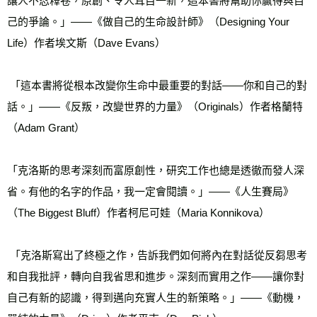
讓人不忍釋卷，原創、令人耳目一新，這本書將幫助你贏得與自
己的爭論。」——《做自己的生命設計師》（Designing Your 
Life）作者埃文斯（Dave Evans）
 「這本書將從根本改變你生命中最重要的對話——你和自己的對
話。」——《反叛，改變世界的力量》（Originals）作者格蘭特
（Adam Grant）
「克洛斯的思考深刻而富原創性，研究工作也總是透徹而發人深
省。有他的名字的作品，我一定會閱讀。」——《人生賽局》
（The Biggest Bluff）作者柯尼可娃（Maria Konnikova） 
 「克洛斯寫出了終極之作，告訴我們如何將內在對話從反芻思考
和自我批評，轉向自我省思和進步。深刻而實用之作——讓你對
自己有新的認識，得到邁向充實人生的新策略。」——《動機，