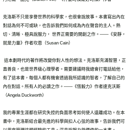
克洛斯不只是享譽世界的科學家，也很會說故事。本書寫出內在
對話為何不可或缺，也告訴我們如何成為內在聲音的主人。熱
切、清晰、極具說服力， 世界正需要的開創之作。——《安靜，
就是力量》作者坎恩（Susan Cain）
 這本劃時代的著作將改變你對人性的想法。克洛斯充滿智慧，正
直善良，也是世界級心理學者。需要建議時我總會打電話給他，
有了這本書，每個人都有機會透過我所認識的智者，了解自己的
內在對話。所有人的必讀之作。——《恆毅力》作者達克沃斯
（Angela Duckworth）
我的專業生涯都在研究失控的負面思考如何使人遠離成功。在本
書中，克洛斯結合最先進的科學與扣人心弦的故事，告訴我們可
以用來管理這類經驗的工具。深具說服力與價值的一本書。——