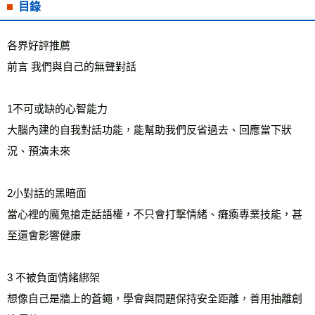
目錄
各界好評推薦
前言 我們與自己的無聲對話
1不可或缺的心智能力
大腦內建的自我對話功能，能幫助我們反省過去、回應當下狀
況、預演未來
2小對話的黑暗面
當心裡的魔鬼搶走話語權，不只會打擊情緒、癱瘓專業技能，甚
至還會影響健康
3 不被負面情緒綁架
想像自己是牆上的蒼蠅，學會與問題保持安全距離，善用抽離創