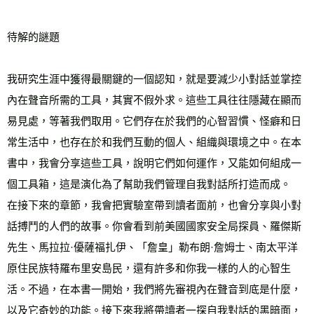
待解的謎題
我研究生涯中獲得最關鍵的一個認知，就是要減少小對話並掌控
內在聲音所需的工具，其實不假外求。這些工具往往隱藏在顯而
易見處，等著我們取用。它們存在於我們的心智習慣、怪癖和日
常生活中，也存在於和我們互動的個人、組織與環境之中。在本
書中，我會分享這些工具，說明它們如何運作，又能如何組成一
個工具箱，這是演化為了幫助我們管理自我對話所打造而成。
在接下來的章節，我會把實驗室帶到讀者面前，也會分享與小對
話搏鬥的人們的故事。你會看到前美國國家安全局探員、羅傑斯
先生、馬拉拉·優薩福扎伊、「詹皇」勒布朗·詹姆士、南太平洋
原住民族特羅布里安島民，還有許多和你我一樣的人的心智生
活。不過，在本書一開始，我們將先審視內在聲音到底是什麼，
以及它奇妙的功能。接下來我將帶讀者一探自我對話的黑暗面，