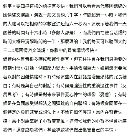
個字。要知道這樣的語速有多快，我們可以看看當代美國總統的
國情咨文演說，演說一般文長約六千字，時間超過一小時。我們
的大腦可以把相似的字數塞進短短六十秒內。這表示若我們一天
醒著的時間有十六小時（多數人都是），而我們內在聲音活躍的
時間大概是清醒時間的一半，那麼理論上我們每天可以聽到大約
三二○場國情咨文演說。你腦中的聲音講話很快。
儘管內在聲音很多時候都運作得宜，但它往往會在我們最需要的
時刻引發小對話，例如壓力變大、事情攸關重大、碰到最需要沉
著以對的困難情緒時。有時候這些內在對話是漫無頭緒的冗長獨
白；有時是與自己的對話；有時候是強迫性的重演過往事件（反
芻思考）；有時候是對未來事件憂心忡忡的想像（憂慮）；有時
候是在負面感受與想法之間彈跳的自由聯想；有時候會固著在一
個特定的負面感受或想法上。不論它如何展現，當內在聲音失
控、當小對話掌握了心智麥克風，這時候我們的心智不僅會折磨
我們，還會癱瘓我們，甚至導致我們做出傷害自己的事情。