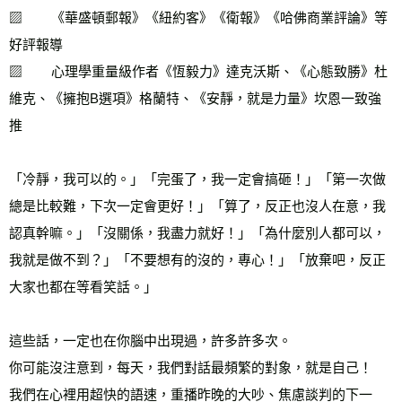
▨        《華盛頓郵報》《紐約客》《衛報》《哈佛商業評論》等
好評報導
▨        心理學重量級作者《恆毅力》達克沃斯、《心態致勝》杜
維克、《擁抱B選項》格蘭特、《安靜，就是力量》坎恩一致強
推
「冷靜，我可以的。」「完蛋了，我一定會搞砸！」「第一次做
總是比較難，下次一定會更好！」「算了，反正也沒人在意，我
認真幹嘛。」「沒關係，我盡力就好！」「為什麼別人都可以，
我就是做不到？」「不要想有的沒的，專心！」「放棄吧，反正
大家也都在等看笑話。」
這些話，一定也在你腦中出現過，許多許多次。
你可能沒注意到，每天，我們對話最頻繁的對象，就是自己！
我們在心裡用超快的語速，重播昨晚的大吵、焦慮談判的下一