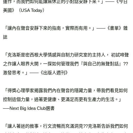
運作，而我們如何能讓無休止的小對話安靜下來。」——《今日
美國》（USA Today）
「讓內在聲音安靜下來的指南，實際而有用。」——《書單》雜
誌 
「克洛斯是密西根大學情感與自制力研究室的主持人， 初試啼聲
之作讓人眼界大開，一探如何管理我們『與自己的無聲對話』??
激發思考。」——《出版人週刊》
「得獎心理學家揭露我們內在聲音的隱藏力量，帶我們看見如何
控制這個力量，過著更健康、更滿足而更有生產力的生活。」
──Next Big Idea Club選書
「讓人著迷的敘事，行文流暢而充滿洞見??克洛斯告訴我們如何