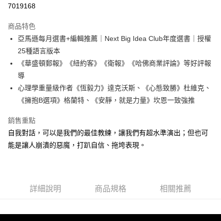
7019168
LINE Pay
商品特色
Apple Pay
亞馬遜每月選書+編輯推薦｜Next Big Idea Club年度選書｜授權
25種語言版本
街口支付
《華盛頓郵報》《紐約客》《衛報》《哈佛商業評論》等好評報
悠遊付
導
心理學重量級作者《恆毅力》達克沃斯、《心態致勝》杜維克、
ATM付款
《擁抱B選項》格蘭特、《安靜，就是力量》坎恩一致強推
運送方式
銷售重點
全家取貨付款
自我對話，可以是我們的最佳教練，讓我們有超水準演出；但也可
每筆NT$50，滿NT$499(含以上)免運費
能是讓人崩潰的惡魔，打趴自信、拖垮表現。
付款後全家取貨
每筆NT$50，滿NT$499(含以上)免運費
詳細說明
商品規格
相關推薦
7-11取貨付款
每筆NT$60，滿NT$799(含以上)免運費