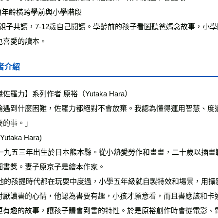
適讀年齡橫跨學前與小學階段
6歲親子共讀，7-12歲自己閱讀。學齡前的孩子看圖聽爸媽念故事，
也喜愛的讀本。
者介紹
佐羅力】系列作者 原裕（Yutaka Hara）
論遇到什麼困難，佐羅力都絕對不會放棄。我認為懂得運用智慧、度
要的事。」
Yutaka Hara)
圖書獎。妻子原京子是繪本作家。
討厭讀書的心情，他認為書要有趣，小孩才願意看，而且書應該和卡
更有趣的故事，讓孩子體會到書的特性。於是原裕創作時會從電影、