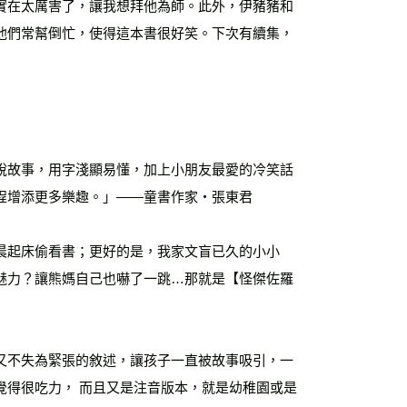
實在太厲害了，讓我想拜他為師。此外，伊豬豬和
他們常幫倒忙，使得這本書很好笑。下次有續集，
說故事，用字淺顯易懂，加上小朋友最愛的冷笑話
程增添更多樂趣。」——童書作家‧張東君
晨起床偷看書；更好的是，我家文盲已久的小小
魅力？讓熊媽自己也嚇了一跳…那就是【怪傑佐羅
又不失為緊張的敘述，讓孩子一直被故事吸引，一
覺得很吃力， 而且又是注音版本，就是幼稚園或是