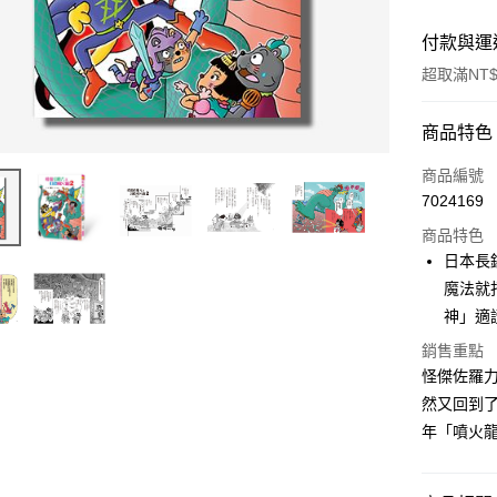
付款與運
超取滿NT$
付款方式
商品特色
信用卡一
商品編號
7024169
超商取貨
商品特色
LINE Pay
日本長
魔法就
Apple Pay
神」適
街口支付
銷售重點
怪傑佐羅
悠遊付
然又回到
ATM付款
年「噴火
運送方式