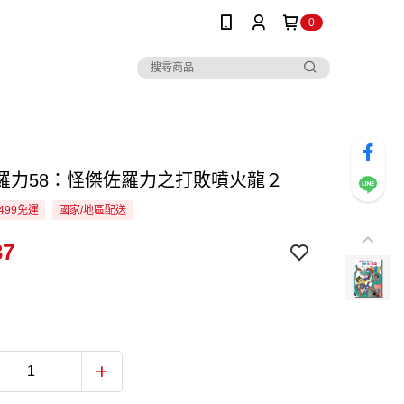
0
羅力58：怪傑佐羅力之打敗噴火龍２
499免運
國家/地區配送
37