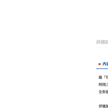
詳細
內
繼「
時隔
全新
伊豬