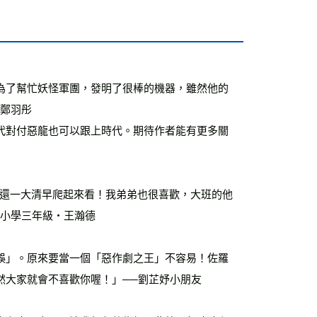
為了幫忙妖怪軍團，發明了很棒的機器，雖然他的
‧鄭羽彤
代對付惡龍也可以跟上時代。期待作者能有更多關
我還一大清早爬起來看！我弟弟也很喜歡，大班的他
─小學三年級‧王瀚德
誤」。原來要當一個「惡作劇之王」不容易！佐羅
然大家就會不喜歡你喔！」──劉芷妤小朋友