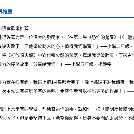
界推薦
小讀者歡樂推薦
覺得佐羅力是一位偉大的發明家，（在第二集《恐怖的鬼屋》中）他
最後失敗了，但他樂於助人的心，值得我們學習！」──小學二年級
一集《打敗噴火龍》中對付噴火龍的武器，真讓我笑破肚皮，原來古
羅力的爆笑故事，分享給我們！」──小學五年級‧楊靜雯
羅力實在很有趣，我馬上把1-4集都看完了，晚上媽媽不准我熬夜，
一次主動念有這麼多字的書呢！希望作者可以推出更多的作品！」─
們班上常常有同學做一些稀奇古怪的事，就和你一樣「聰明反被聰明
然失敗了，但是要堅持下去。希望你記得，玩笑不要開的太過分，不