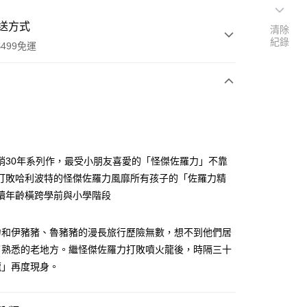
送方式
清除
紀錄
499免運
次付款
付款
銷30年系列作，最受小朋友喜愛的「怪傑佐羅力」不靠
打敗哈利波特的怪傑佐羅力風靡所有孩子的「佐羅力精
讀年齡橫跨學前與小學階段
力和伊豬豬、魯豬豬的漫長旅行歷險無數，想不到他們居
了熟悉的老地方。繼怪傑佐羅力打敗噴火龍後，時隔三十
龍」再度現身。