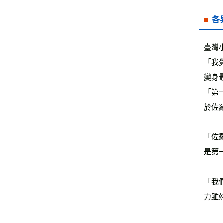
各
臺灣
「我
變身
「第
於佐
「佐
是第
「我
力雖