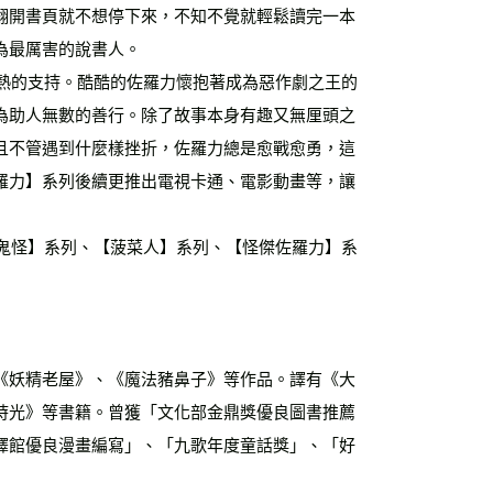
翻開書頁就不想停下來，不知不覺就輕鬆讀完一本
為最厲害的說書人。
為助人無數的善行。除了故事本身有趣又無厘頭之
且不管遇到什麼樣挫折，佐羅力總是愈戰愈勇，這
羅力】系列後續更推出電視卡通、電影動畫等，讓
《妖精老屋》、《魔法豬鼻子》等作品。譯有《大
時光》等書籍。曾獲「文化部金鼎獎優良圖書推薦
譯館優良漫畫編寫」、「九歌年度童話獎」、「好