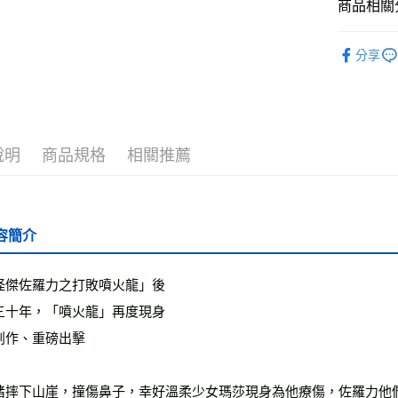
商品相關分
全家取貨
└童書教育
每筆NT$5
分享
❚ 紙本書
付款後全
最新出版
每筆NT$5
7-11取貨
說明
商品規格
相關推薦
每筆NT$6
付款後7-1
每筆NT$6
容簡介
宅配
每筆NT$7
怪傑佐羅力之打敗噴火龍」後
三十年，「噴火龍」再度現身
離島宅配
每筆NT$2
創作、重磅出擊
海外叢書
豬摔下山崖，撞傷鼻子，幸好溫柔少女瑪莎現身為他療傷，佐羅力他