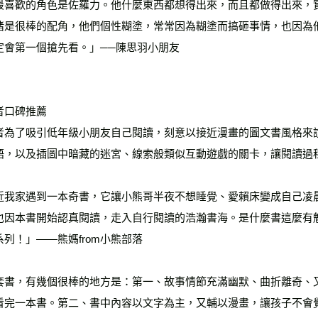
最喜歡的角色是佐羅力。他什麼東西都想得出來，而且都做得出來，
豬是很棒的配角，他們個性糊塗，常常因為糊塗而搞砸事情，也因為
定會第一個搶先看。」──陳思羽小朋友
者口碑推薦
者為了吸引低年級小朋友自己閱讀，刻意以接近漫畫的圖文書風格來
語，以及插圖中暗藏的迷宮、線索般類似互動遊戲的關卡，讓閱讀過
近我家遇到一本奇書，它讓小熊哥半夜不想睡覺、愛賴床變成自己凌
也因本書開始認真閱讀，走入自行閱讀的浩瀚書海。是什麼書這麼有
系列！」——熊媽from小熊部落
套書，有幾個很棒的地方是：第一、故事情節充滿幽默、曲折離奇、
看完一本書。第二、書中內容以文字為主，又輔以漫畫，讓孩子不會