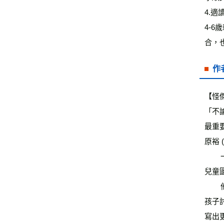
4.
4-
合，
作
【怪傑
「不
最重
原裕 (
        一九五三年出生於日本熊本縣。從小熱愛勞作和畫畫，二十歲以插畫嶄露頭角，一九七四年獲得KFS創作比賽、講談社
兒童
        他的孩提時代都在玩耍中度過，小學五年級就自製特效和場景，用攝影機拍攝怪獸電影。少年時期不愛看書，因此深知
孩子
寫出