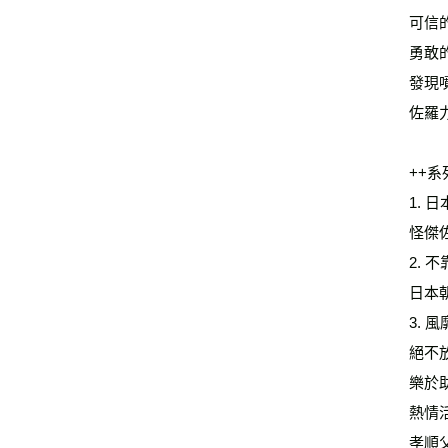
可信
勇敢
發現
佐羅
++系
1.
怪傑
2.
日本
3.
絕不
樂於
熱情
孝順