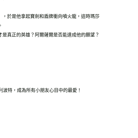
運費
查看運費
海外免運
查看運費
」，於是他拿起寶劍和盾牌衝向噴火龍，這時瑪莎
。
才是真正的英雄？阿爾薩爾是否能達成他的願望？
哈利波特，成為所有小朋友心目中的最愛！