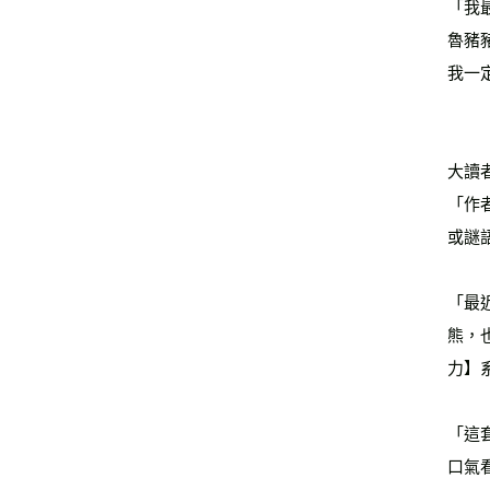
「我
魯豬
我一
大讀
「作
或謎
「最
熊，
力】
「這
口氣