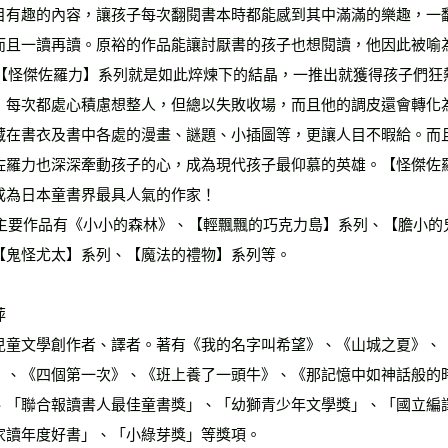
目有趣的內容，讓孩子每次翻閱書本時都能感到其中滿滿的樂趣，一
而且一讀再讀。原裕的作品能讓討厭書的孩子也想閱讀，他因此被喻
，每次都處心積慮想整人，但總以失敗收場，而且他的調皮還會轉化
藏在書衣及書中各處的漫畫、謎題、小插圖等，更讓人目不暇給。而
佐羅力也深深牽動孩子的心，成為現代孩子最仰慕的英雄。【怪傑佐
成為日本童書界最具人氣的作家！
【鬼怪尤太】系列、【魔法的禮物】系列等。
萍
兒童文學創作者、譯者。著有《我的名字叫希望》、《山城之夏》、
》、《四個第一次》、《班上養了一頭牛》、《那記憶中如神話般的
、「聯合報讀書人最佳童書獎」、「幼獅青少年文學獎」、「國立編
家讀年度好書」、「小綠芽獎」等獎項。