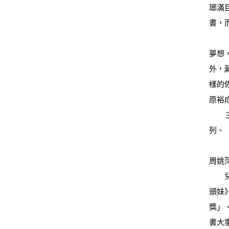
瑯滿
書，
        【怪傑佐羅力】系列就是如此焠煉下的結晶，一推出就獲得孩子們狂熱的支持。酷酷的佐羅力懷抱著成為惡作劇之王的
夢想
外，
樣的
原裕
        主要作品有《小小的森林》、【輕飄飄的巧克力島】系列、【膽小的鬼怪】系列、【菠菜人】系列、【怪傑佐羅力】系
列、
周姚
　　
頭妹
獎」
書大