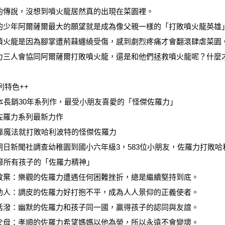
雜誌海外
的傳說，沒想到噴火龍居然真的出現在菜園裡。
數位商品
的少年阿爾薩爾最大的願望就是成為像父親一樣的「打敗噴火龍英雄
噴火龍是因為腳掌遭荊蕀纏繞受傷，感到劇烈疼痛才會翻滾肆虐菜園
力三人會協同阿爾薩爾打敗噴火龍，還是和他們拯救噴火龍呢？什麼
列特色++
 日本長銷30年系列作，最受小朋友喜愛的「怪傑佐羅力」
佐羅力系列最新力作
 不靠魔法就打敗哈利波特的怪傑佐羅力
朝日新聞社調查幼稚園到國小六年級3，583位小朋友，佐羅力打敗
 風靡所有孩子的「佐羅力精神」
放棄：樂觀的佐羅力遭遇任何困難挫折，總是繼續堅持到底。
助人：調皮的佐羅力好打抱不平，成為人人景仰的正義使者。
活潑：幽默的佐羅力和孩子同一國，贏得孩子的認同與友誼。
父母：孝順的佐羅力希望媽媽以他為榮，所以永遠不會變壞。