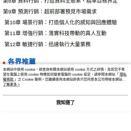
第8章 資料行銷：打造資料生態系、精準目標界定
第9章 預測行銷：超前部署預見市場需求
 第10章 場景行銷：打造個人化的感知與回應體驗
 第11章 增強行銷：落實科技帶動的真人互動
 第12章 敏捷行銷：迅速執行大量業務
各界推薦
本網站中使用 cookie，欲查詢有關本網站使用 cookie 方式之詳情，及若您不希
望在電腦上使用 cookie 時應如何變更電腦的 cookie 設定，請參閱本網站「
隱私
權條款
」之 Cookie 聲明。您繼續使用本網站即表示您同意本公司得按本網站使
掌握MarTech策略佈局的關鍵與戰術，啟動後疫情時
用條款之 Cookie 聲明使用 cookie。
了解更多 >
代的長期商機！
我知道了
史上第一次，我們同時面對橫跨5個世代的消費族群，
該如何觸及？