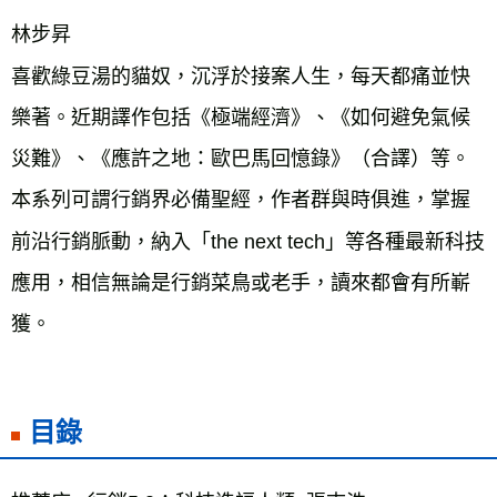
林步昇
喜歡綠豆湯的貓奴，沉浮於接案人生，每天都痛並快
樂著。近期譯作包括《極端經濟》、《如何避免氣候
災難》、《應許之地：歐巴馬回憶錄》（合譯）等。
本系列可謂行銷界必備聖經，作者群與時俱進，掌握
前沿行銷脈動，納入「the next tech」等各種最新科技
應用，相信無論是行銷菜鳥或老手，讀來都會有所嶄
獲。
目錄