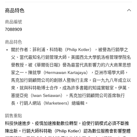
付款方式
商品特色
信用卡一次付款
商品編號
超商取貨付款
7088909
LINE Pay
商品特色
Apple Pay
關於作者：菲利浦‧科特勒（Philip Kotler），被譽為行銷學之
父、當代最知名行銷管理大師，美國西北大學凱洛格管理學院名
街口支付
譽教授，被《華爾街日報》譽為最當代具影響力的六大商業思想
悠遊付
家之一。陳就學（Hermawan Kartajaya），亞洲市場學大師，
馬克加行銷顧問公司的創辦人暨執行主席，自一九九八年成立以
ATM付款
來，就與科特勒博士合作，成為許多書籍的知識實驗室。伊萬．
塞提亞宛（Iwan Setiawan），馬克加行銷顧問公司首席執行
運送方式
長，行銷人網站（Marketeers）總編輯。
全家取貨付款
每筆NT$50，滿NT$499(含以上)免運費
銷售重點
科技快速進步、疫情加速推動數位轉型，迫使行銷模式必須不斷推
付款後全家取貨
陳出新。行銷大師科特勒（Philip Kotler）認為數位服務會影響整體
每筆NT$50，滿NT$499(含以上)免運費