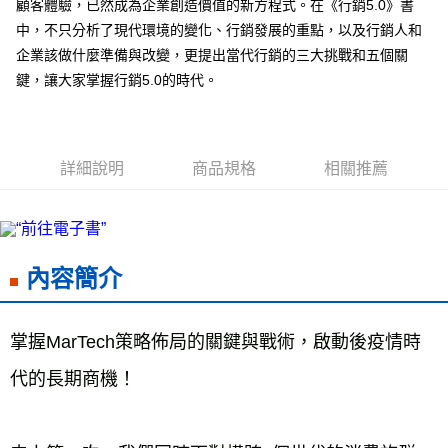
顧客體驗，已然成為企業創造價值的新方程式。在《行銷5.0》書
7-11取貨付款
中，不只分析了現代環境的變化、行銷發展的重點，以及行銷人和
企業該做什麼準備與改變，更提出當代行銷的三大挑戰和五個關
每筆NT$60，滿NT$799(含以上)免運費
鍵，讓大家掌握行銷5.0的時代。
付款後7-11取貨
每筆NT$60，滿NT$799(含以上)免運費
宅配
詳細說明
商品規格
相關推薦
每筆NT$70，滿NT$799(含以上)免運費
離島宅配
每筆NT$200，滿NT$99,999(含以上)免運費
內容簡介
海外叢書運費
查看運費
雜誌海外運費
查看運費
掌握MarTech策略佈局的關鍵與戰術，啟動後疫情時
數位商品海外免運
查看運費
代的長期商機！