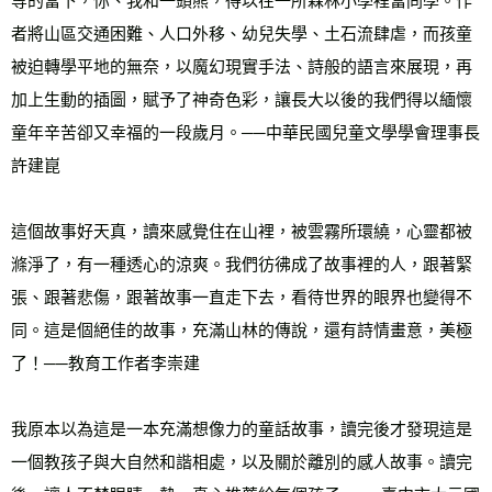
等的當下，你、我和一頭熊，得以在一所森林小學裡當同學。作
者將山區交通困難、人口外移、幼兒失學、土石流肆虐，而孩童
被迫轉學平地的無奈，以魔幻現實手法、詩般的語言來展現，再
加上生動的插圖，賦予了神奇色彩，讓長大以後的我們得以緬懷
童年辛苦卻又幸福的一段歲月。──中華民國兒童文學學會理事長
許建崑 
這個故事好天真，讀來感覺住在山裡，被雲霧所環繞，心靈都被
滌淨了，有一種透心的涼爽。我們彷彿成了故事裡的人，跟著緊
張、跟著悲傷，跟著故事一直走下去，看待世界的眼界也變得不
同。這是個絕佳的故事，充滿山林的傳說，還有詩情畫意，美極
了！──教育工作者李崇建 
我原本以為這是一本充滿想像力的童話故事，讀完後才發現這是
一個教孩子與大自然和諧相處，以及關於離別的感人故事。讀完