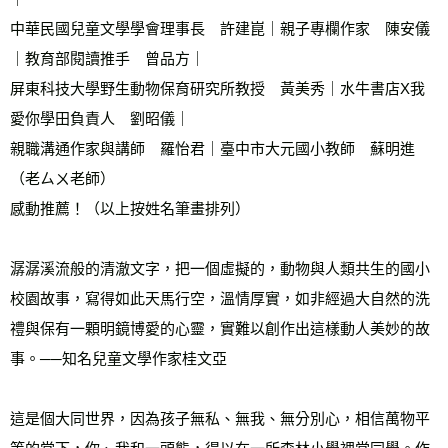
中華民國兒童文學學會理事長　許建崑｜親子專欄作家　陳安儀
｜教育部閱讀推手　曾品方｜ 
屏東科技大學野生動物保育研究所教授　黃美秀｜水牛書店X我
愛你學田負責人　劉昭儀｜ 
親職溝通作家與講師　羅怡君｜臺中市大元國小教師　蘇明進
（老ㄙㄨ老師）　 
感動推薦！（以上按姓名筆畫排列）
潺潺溪流般的清澈文字，把一個虛擬的，動物與人類共生的國小
校園故事，寫得如此天馬行空，溫情厚實，如非經過大自然的洗
禮與保有一顆明鏡博愛的心靈，實難以創作出這樣動人美妙的故
事。──知名兒童文學作家桂文亞 
這是個大同世界，因為孩子無私、無我、無分別心，相信萬物平