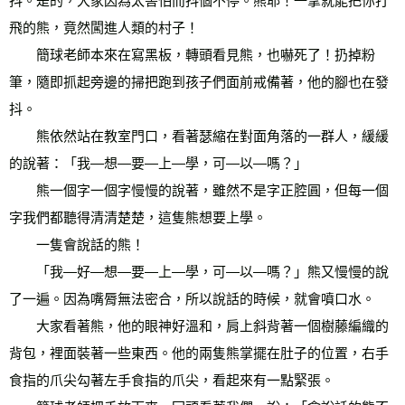
抖。是的，大家因為太害怕而抖個不停。熊耶！一掌就能把你打
飛的熊，竟然闖進人類的村子！ 
　　簡球老師本來在寫黑板，轉頭看見熊，也嚇死了！扔掉粉
筆，隨即抓起旁邊的掃把跑到孩子們面前戒備著，他的腳也在發
抖。 
　　熊依然站在教室門口，看著瑟縮在對面角落的一群人，緩緩
的說著：「我—想—要—上—學，可—以—嗎？」 
　　熊一個字一個字慢慢的說著，雖然不是字正腔圓，但每一個
字我們都聽得清清楚楚，這隻熊想要上學。 
　　一隻會說話的熊！ 
　　「我—好—想—要—上—學，可—以—嗎？」熊又慢慢的說
了一遍。因為嘴脣無法密合，所以說話的時候，就會噴口水。 
　　大家看著熊，他的眼神好溫和，肩上斜背著一個樹藤編織的
背包，裡面裝著一些東西。他的兩隻熊掌擺在肚子的位置，右手
食指的爪尖勾著左手食指的爪尖，看起來有一點緊張。 