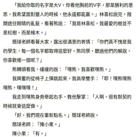
　　「我給你取的名字是大V，你看他胸前的V字，那是勝利的意
思，我希望面對獵人的時候，他永遠都能贏。」林喜松說完，撥
開遮住眼睛的亂髮，看著熊說：「我是林喜松，我最愛的樹並不
是松樹，而是檜木。」 
　　簡球老師看著大家，露出很滿意的表情：「你們真不愧是我
的學生，每一個名字都取得這麼好。熊同學，聽過他們的解說，
你喜歡哪一個呢？」 
　　熊轉頭看我，緩緩的說：「嘿熊，我喜歡嘿熊。」 
　　我興奮的從椅子上彈跳起來，我高舉雙手：「耶！嘿熊嘿熊
嘿熊，嘿嘿嘿！」 
　　我走到嘿熊身旁舉起右手，教他擊掌：「人啊，很有默契的
時候就會這麼做。」 
　　「好，我們現在重新點名。」簡球老師說。 
　　簡球老師：「陳小果。」 
　　陳小果：「有。」 