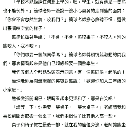
　　「學校不能拒絕任何想上學的，嗯，學生，就算他是一隻熊
也不能例外。」簡球老師一邊說一邊小心翼翼的走到熊的面前：
「你會不會忽然生氣，咬我們？」簡球老師擔心熊聽不懂，還做
出張嘴咬空氣的樣子。 
　　熊連忙揮著手說：「不會，不會，熊咬果子，不咬人。別的
熊咬人，我不咬。」 
　　「你們想要一個熊同學嗎？」簡球老師轉頭情緒激動的問我
們，那表情看起來是他自己超級想要一個熊學生。 
　　我們五個人全都點點頭表示同意。有一個熊同學，超酷的！ 
　　簡球老師展開最燦爛的笑容對熊說：「歡迎你加入三年級的
小家庭。」 
　　熊微微張開嘴巴，眼睛看起來更溫和了，那是在笑吧！ 
　　「請等一下，你需要一張桌子，一張大桌子。」老師請我和
喜松到圖書館搬一張桌子，我們兩個個子比其他人高一些。 
　　桌子和椅子擺在最後一排，就在我的座位旁邊，老師讓熊坐