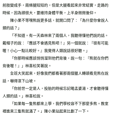
前肢變成手，兩條腿短短的，但是大腿看起來非常結實，走路的
時候，因為頭很大，要維持身體平衡，上半身微微後仰。 
　　陳小果不等嘿熊說更多話，就開口問了：「為什麼你會說人
類的話？」 
　　「不知道。有一天森林來了兩個人，我聽得懂他們說的話。
戴帽子的說：『應該不會遇見熊吧！』另一個就說：『很有可能
喔！小心一點比較好。』我覺得人類說話很好聽。」 
　　「你那時候應該悄悄溜到他們背後，說一句：『熊就在你們
背後喔！』」林喜松笑著說。 
　　全班大笑起來，好像我們都看著那兩個獵人轉頭看見熊在說
話，嚇得滾下山坡。 
　　「你前世一定是人，投胎的時候忘記喝孟婆湯，才會聽得懂
人類的話。」林喜松說。 
　　「如果每一隻熊都來上學，我們學校容不下那麼多熊。教室
裡進來三隻熊就滿了。」陳小果站起來比劃了一下。 