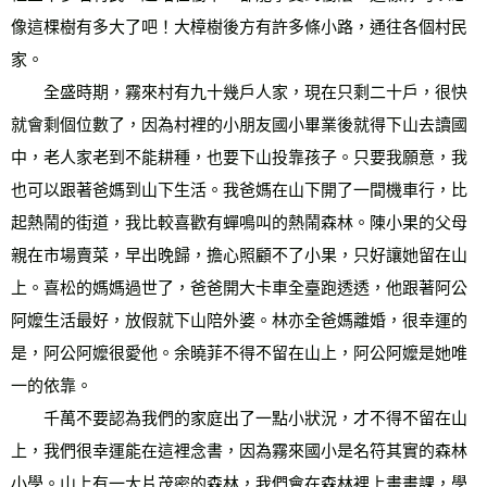
像這棵樹有多大了吧！大樟樹後方有許多條小路，通往各個村民
家。 
　　全盛時期，霧來村有九十幾戶人家，現在只剩二十戶，很快
就會剩個位數了，因為村裡的小朋友國小畢業後就得下山去讀國
中，老人家老到不能耕種，也要下山投靠孩子。只要我願意，我
也可以跟著爸媽到山下生活。我爸媽在山下開了一間機車行，比
起熱鬧的街道，我比較喜歡有蟬鳴叫的熱鬧森林。陳小果的父母
親在市場賣菜，早出晚歸，擔心照顧不了小果，只好讓她留在山
上。喜松的媽媽過世了，爸爸開大卡車全臺跑透透，他跟著阿公
阿嬤生活最好，放假就下山陪外婆。林亦全爸媽離婚，很幸運的
是，阿公阿嬤很愛他。余曉菲不得不留在山上，阿公阿嬤是她唯
一的依靠。 
　　千萬不要認為我們的家庭出了一點小狀況，才不得不留在山
上，我們很幸運能在這裡念書，因為霧來國小是名符其實的森林
小學。山上有一大片茂密的森林，我們會在森林裡上畫畫課，學