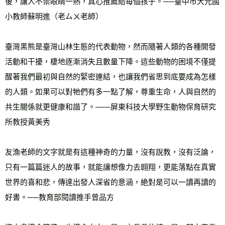
後，讓人不禁眼睛一熱，真心推薦給每個孩子。──臺中市大元國
小教師蘇明進（老ㄙㄨ老師） 
臺灣黑熊是臺灣山林生態的代表動物，然而隨著人類的各種開發
活動和干擾，棲地逐漸消失且數量下降。這些動物的困境不僅提
醒著我們最初與自然的緊密連結，也讓我們省思到底要成為怎樣
的人類。如果可以對牠們有多一點了解，尊重生命，人與自然的
共生關係就更健康和諧了。——屏東科技大學野生動物保育研究
所教授黃美秀 
友漁老師的文字就是有這種神奇的力量，沒有說教，沒有泛論，
只有一篇篇迷人的故事，就能讓想像力去翶翔，更能落點在真實
世界的喜和悲，傳達出發人深省的意涵，絶對是可以一讀再讀的
好書。──教育部閱讀推手曾品方 