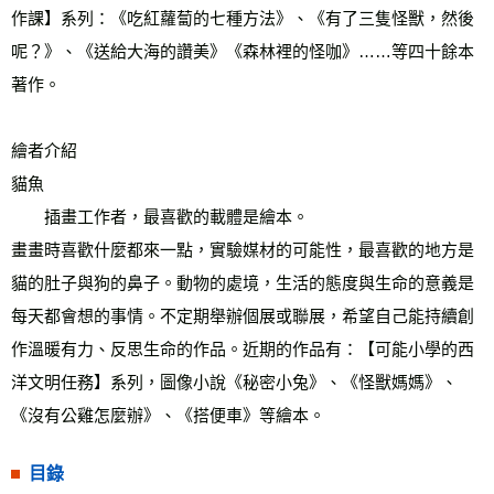
作課】系列：《吃紅蘿蔔的七種方法》、《有了三隻怪獸，然後
呢？》、《送給大海的讚美》《森林裡的怪咖》……等四十餘本
著作。 
繪者介紹
貓魚 
　　插畫工作者，最喜歡的載體是繪本。 
畫畫時喜歡什麼都來一點，實驗媒材的可能性，最喜歡的地方是
貓的肚子與狗的鼻子。動物的處境，生活的態度與生命的意義是
每天都會想的事情。不定期舉辦個展或聯展，希望自己能持續創
作溫暖有力、反思生命的作品。近期的作品有：【可能小學的西
洋文明任務】系列，圖像小說《秘密小兔》、《怪獸媽媽》、
《沒有公雞怎麼辦》、《搭便車》等繪本。  
目錄