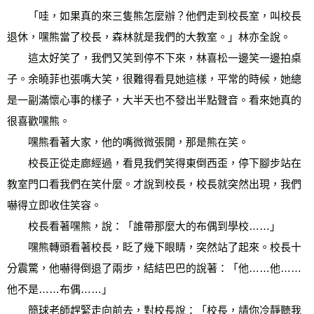
　　「哇，如果真的來三隻熊怎麼辦？他們走到校長室，叫校長
退休，嘿熊當了校長，森林就是我們的大教室。」林亦全說。 
　　這太好笑了，我們又笑到停不下來，林喜松一邊笑一邊拍桌
子。余曉菲也張嘴大笑，很難得看見她這樣，平常的時候，她總
是一副滿懷心事的樣子，大半天也不發出半點聲音。看來她真的
很喜歡嘿熊。 
　　嘿熊看著大家，他的嘴微微張開，那是熊在笑。 
　　校長正從走廊經過，看見我們笑得東倒西歪，停下腳步站在
教室門口看我們在笑什麼。才說到校長，校長就突然出現，我們
嚇得立即收住笑容。 
　　校長看著嘿熊，說：「誰帶那麼大的布偶到學校……」 
　　嘿熊轉頭看著校長，眨了幾下眼睛，突然站了起來。校長十
分震驚，他嚇得倒退了兩步，結結巴巴的說著：「他……他……
他不是……布偶……」 
　　簡球老師趕緊走向前去，對校長說：「校長，請你冷靜聽我