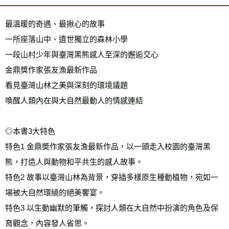
每筆NT$60，滿NT$799(含以上)免運費
最溫暖的奇遇、最揪心的故事
宅配
每筆NT$70，滿NT$799(含以上)免運費
一所座落山中、遺世獨立的森林小學
一段山村少年與臺灣黑熊感人至深的邂逅交心
離島宅配
金鼎獎作家張友漁最新作品
每筆NT$200，滿NT$99,999(含以上)免運費
看見臺灣山林之美與深刻的環境議題
海外叢書運費
查看運費
喚醒人類內在與大自然最動人的情感連結
雜誌海外運費
查看運費
數位商品海外免運
查看運費
◎本書3大特色
特色1 金鼎奬作家張友漁最新作品，以一頭走入校園的臺灣黑
熊，打造人與動物和平共生的感人故事。
特色2 故事以臺灣山林為背景，穿插多樣原生種動植物，宛如一
場被大自然環繞的絕美饗宴。
特色3 以生動幽默的筆觸，探討人類在大自然中扮演的角色及保
育觀念，內容發人省思。