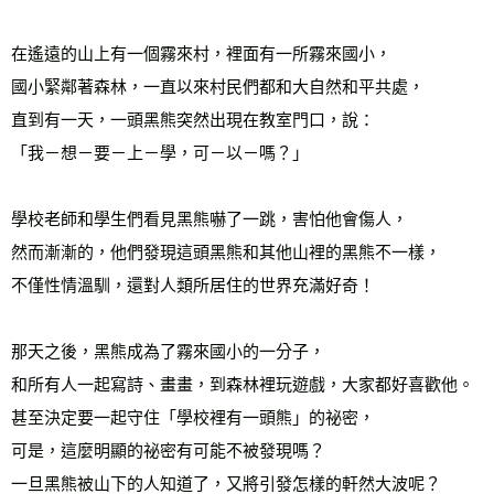
在遙遠的山上有一個霧來村，裡面有一所霧來國小，
國小緊鄰著森林，一直以來村民們都和大自然和平共處，
直到有一天，一頭黑熊突然出現在教室門口，說：
「我－想－要－上－學，可－以－嗎？」
學校老師和學生們看見黑熊嚇了一跳，害怕他會傷人，
然而漸漸的，他們發現這頭黑熊和其他山裡的黑熊不一樣，
不僅性情溫馴，還對人類所居住的世界充滿好奇！
那天之後，黑熊成為了霧來國小的一分子，
和所有人一起寫詩、畫畫，到森林裡玩遊戲，大家都好喜歡他。
甚至決定要一起守住「學校裡有一頭熊」的祕密，
可是，這麼明顯的祕密有可能不被發現嗎？
一旦黑熊被山下的人知道了，又將引發怎樣的軒然大波呢？