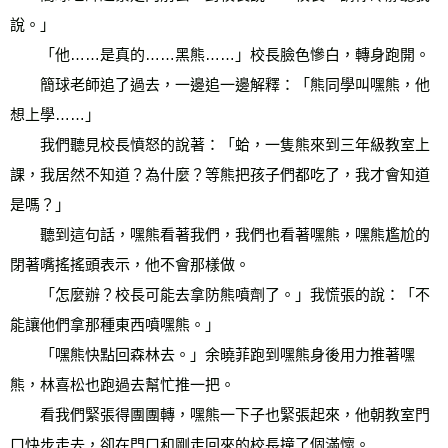
說。」 
　　「他……是真的……黑熊……」校長臉色慘白，轉身跑開。 
　　簡球老師追了過去，一邊追一邊解釋：「熊同學叫嘿熊，他
想上學……」 
　　我們聽見校長憤怒的說著：「蛤，一隻熊來到三年級教室上
課，我居然不知道？為什麼？等熊把孩子們都吃了，我才會知道
是嗎？」 
　　聽到這句話，嘿熊看著我們，我們也看著嘿熊，嘿熊尷尬的
閉著嘴搖搖頭表示，他不會那樣做。 
　　「怎麼辦？校長可能去拿防熊噴劑了。」我慌張的說：「不
能讓他們拿那種東西噴嘿熊。」 
　　「嘿熊快點回森林去。」余曉菲跑到嘿熊身後用力推著嘿
熊，林喜松也跑過去幫忙推一把。 
　　看我們緊張得團團轉，嘿熊一下子也緊張起來，他朝教室門
口快步走去，卻在門口和剛走回來的校長撞了個滿懷。