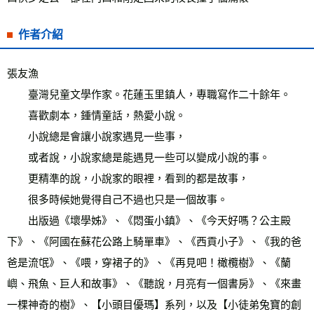
作者介紹
張友漁 
　　臺灣兒童文學作家。花蓮玉里鎮人，專職寫作二十餘年。 
　　喜歡劇本，鍾情童話，熱愛小說。 
　　小說總是會讓小說家遇見一些事， 
　　或者說，小說家總是能遇見一些可以變成小說的事。 
　　更精準的說，小說家的眼裡，看到的都是故事， 
　　很多時候她覺得自己不過也只是一個故事。  
　　出版過《壞學姊》、《悶蛋小鎮》、《今天好嗎？公主殿
下》、《阿國在蘇花公路上騎單車》、《西貢小子》、《我的爸
爸是流氓》、《喂，穿裙子的》、《再見吧！橄欖樹》、《蘭
嶼、飛魚、巨人和故事》、《聽說，月亮有一個書房》、《來畫
一棵神奇的樹》、【小頭目優瑪】系列，以及【小徒弟兔寶的創