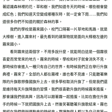
著認識森林裡的花、草和樹。我們知道冬天的時候，哪些樹會變
成紅色；我們知道天空變成哪種灰時，就一定會下雨……我們知
道很多你們不知道的關於森林的事。 
　　我們的學校是霧來國小，校門口隔著一片草地和馬路，就是
大樟樹，進入霧來村，最先看到的建築物就是面向大樟樹左邊的
霧來國小。 
　　看到霧來這兩個字，不用多說什麼，就能明白這是一個霧很
喜愛而常常來的地方。霧來的時候，學校和村子就會消失不見，
那時候你會進入一種只有自己的世界。有時候我們正在舉行升旗
典禮，霧來了，全部的人都在霧裡，誰也看不見誰，只能聽著樂
隊的升旗歌想像國旗升上去。很多學校取消升旗了，但是我們還
是維持每天升旗降旗的習慣，我們很喜歡升旗的時候霧來搗蛋，
那會讓我們很高興，因為可以跟著霧一起搗蛋。比如在擔任升旗
手的時候一下就把國旗升上去，然後笑著聽著升旗歌結束。霧也
曾經在我們舉辦運動會的時候來，霧讓每個人都以為自己是第一