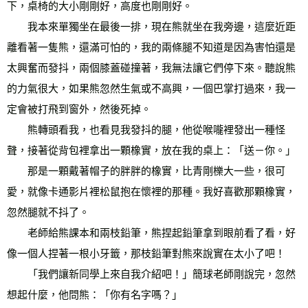
下，桌椅的大小剛剛好，高度也剛剛好。 
　　我本來單獨坐在最後一排，現在熊就坐在我旁邊，這麼近距
離看著一隻熊，還滿可怕的，我的兩條腿不知道是因為害怕還是
太興奮而發抖，兩個膝蓋碰撞著，我無法讓它們停下來。聽說熊
的力氣很大，如果熊忽然生氣或不高興，一個巴掌打過來，我一
定會被打飛到窗外，然後死掉。 
　　熊轉頭看我，也看見我發抖的腿，他從喉嚨裡發出一種怪
聲，接著從背包裡拿出一顆橡實，放在我的桌上：「送－你。」 
　　那是一顆戴著帽子的胖胖的橡實，比青剛櫟大一些，很可
愛，就像卡通影片裡松鼠抱在懷裡的那種。我好喜歡那顆橡實，
忽然腿就不抖了。 
　　老師給熊課本和兩枝鉛筆，熊捏起鉛筆拿到眼前看了看，好
像一個人捏著一根小牙籤，那枝鉛筆對熊來說實在太小了吧！ 
　　「我們讓新同學上來自我介紹吧！」簡球老師剛說完，忽然
想起什麼，他問熊：「你有名字嗎？」 