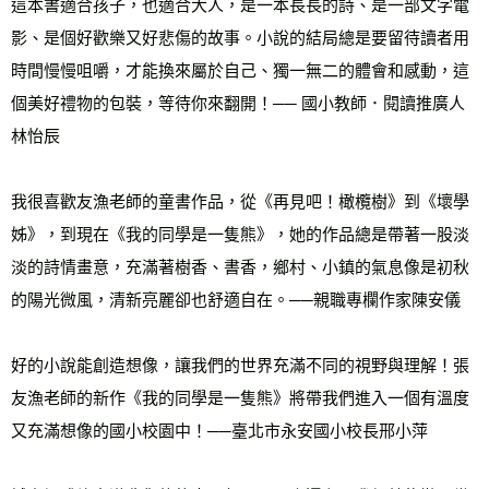
這本書適合孩子，也適合大人，是一本長長的詩、是一部文字電
影、是個好歡樂又好悲傷的故事。小說的結局總是要留待讀者用
時間慢慢咀嚼，才能換來屬於自己、獨一無二的體會和感動，這
個美好禮物的包裝，等待你來翻開！── 國小教師．閱讀推廣人
林怡辰 
我很喜歡友漁老師的童書作品，從《再見吧！橄欖樹》到《壞學
姊》，到現在《我的同學是一隻熊》，她的作品總是帶著一股淡
淡的詩情畫意，充滿著樹香、書香，鄉村、小鎮的氣息像是初秋
的陽光微風，清新亮麗卻也舒適自在。──親職專欄作家陳安儀 
好的小說能創造想像，讓我們的世界充滿不同的視野與理解！張
友漁老師的新作《我的同學是一隻熊》將帶我們進入一個有溫度
又充滿想像的國小校園中！──臺北市永安國小校長邢小萍 