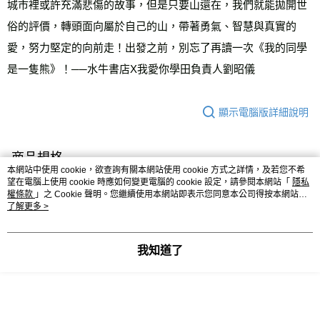
城市裡或許充滿悲傷的故事，但是只要山還在，我們就能拋開世
俗的評價，轉頭面向屬於自己的山，帶著勇氣、智慧與真實的
愛，努力堅定的向前走！出發之前，別忘了再讀一次《我的同學
是一隻熊》！──水牛書店X我愛你學田負責人劉昭儀
顯示電腦版詳細說明
商品規格
本網站中使用 cookie，欲查詢有關本網站使用 cookie 方式之詳情，及若您不希
望在電腦上使用 cookie 時應如何變更電腦的 cookie 設定，請參閱本網站「
隱私
作者
張友漁
權條款
」之 Cookie 聲明。您繼續使用本網站即表示您同意本公司得按本網站使
用條款之 Cookie 聲明使用 cookie。
了解更多 >
繪者
貓魚
產品裝訂資料
黑白平裝14.8x21
我知道了
ISBN
9786263050341
出版日期
20210729