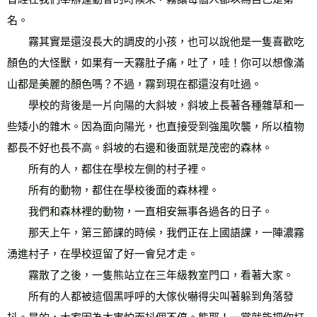
名。 
　　霧其實是還沒長大的調皮的小孩，也可以說他是一隻喜歡吃
顏色的大怪獸，如果有一天霧肚子痛，吐了，哇！你可以想像滿
山都是美麗的顏色嗎？不過，霧到現在都還沒有吐過。 
　　學校的背後是一片向陽的大斜坡，斜坡上長著各種雜草和一
些矮小的雜木。因為面向陽光，也直接受到強風吹襲，所以植物
都長不好也長不高。斜坡的右邊和後面就是茂密的森林。 
　　所有的人，都住在學校左側的村子裡。 
　　所有的動物，都住在學校後面的森林裡。 
　　我們和森林裡的動物，一直相安無事各過各的日子。 
　　那天上午，第三節課的時候，我們正在上國語課，一陣濃霧
湧進村子，在學校逗留了好一會兒才走。 
　　霧散了之後，一隻熊站立在三年級教室門口，看著大家。 
　　所有的人都被這個黑呼呼的大傢伙嚇得尖叫著躲到角落發