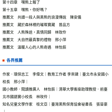
第十四章　嘿熊上報了 
第十五章　嘿熊，你好嗎？ 
推薦文　共譜一段人與黑熊的浪漫傳說　陳安儀 
推薦文　藏於森林裡的璀璨寶藏　曾品方 
推薦文　人熊殊途，真情同歸　林玫伶 
推薦文　大自然最真摯的禮物　邢小萍 
推薦文　溫暖人心的人熊奇遇　林怡辰
各界推薦
作家．環保志工　李偉文｜教育工作者 李崇建｜臺北市永安國小
校長　邢小萍｜ 
國小教師．閱讀推廣人　林怡辰｜清華大學客座助理教授．前臺
北市國語實小校長　林玫伶｜ 
知名兒童文學作家　桂文亞｜臺灣黑熊保育協會祕書長　張晉豪
｜ 