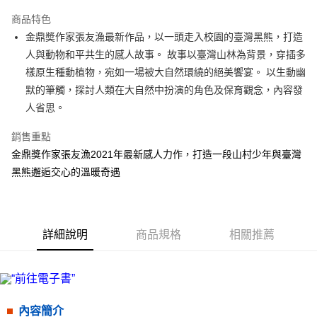
LINE Pay
商品特色
Apple Pay
金鼎奬作家張友漁最新作品，以一頭走入校園的臺灣黑熊，打造
人與動物和平共生的感人故事。 故事以臺灣山林為背景，穿插多
街口支付
樣原生種動植物，宛如一場被大自然環繞的絕美饗宴。 以生動幽
悠遊付
默的筆觸，探討人類在大自然中扮演的角色及保育觀念，內容發
人省思。
ATM付款
銷售重點
運送方式
金鼎獎作家張友漁2021年最新感人力作，打造一段山村少年與臺灣
全家取貨付款
黑熊邂逅交心的溫暖奇遇
每筆NT$50，滿NT$499(含以上)免運費
付款後全家取貨
每筆NT$50，滿NT$499(含以上)免運費
詳細說明
商品規格
相關推薦
7-11取貨付款
每筆NT$60，滿NT$799(含以上)免運費
付款後7-11取貨
內容簡介