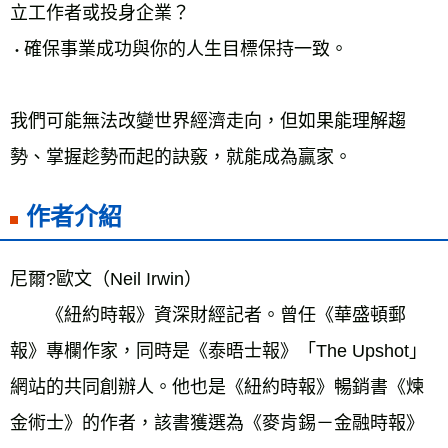
立工作者或投身企業？
確保事業成功與你的人生目標保持一致。
・
我們可能無法改變世界經濟走向，但如果能理解趨
勢、掌握趁勢而起的訣竅，就能成為贏家。
作者介紹
尼爾?歐文（Neil Irwin）
　　《紐約時報》資深財經記者。曾任《華盛頓郵
報》專欄作家，同時是《泰晤士報》「The Upshot」
網站的共同創辦人。他也是《紐約時報》暢銷書《煉
金術士》的作者，該書獲選為《麥肯錫－金融時報》