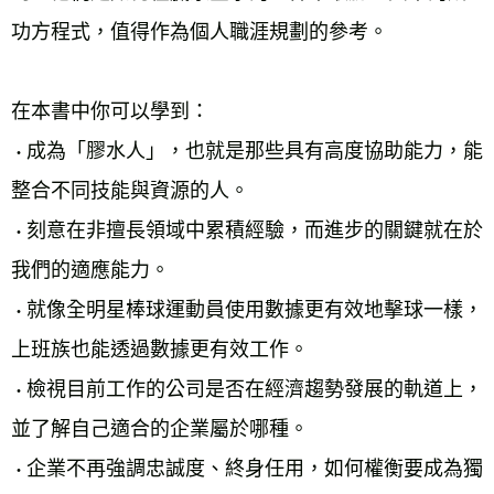
功方程式，值得作為個人職涯規劃的參考。
在本書中你可以學到：
成為「膠水人」，也就是那些具有高度協助能力，能
・
整合不同技能與資源的人。
刻意在非擅長領域中累積經驗，而進步的關鍵就在於
・
我們的適應能力。
就像全明星棒球運動員使用數據更有效地擊球一樣，
・
上班族也能透過數據更有效工作。
檢視目前工作的公司是否在經濟趨勢發展的軌道上，
・
並了解自己適合的企業屬於哪種。
企業不再強調忠誠度、終身任用，如何權衡要成為獨
・