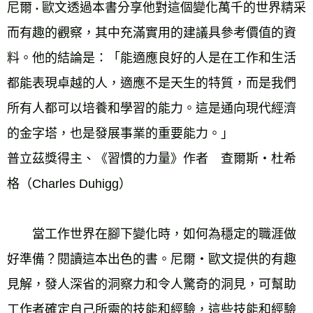
尼爾
歐文透過本書分享他對這個變化萬千的世界精采
・
而有趣的觀察，其中充滿實用的建議具參考價值的資
料。他的結論是：「能適應良好的人是在工作和生活
都能表現卓越的人，適應不是天生的特質，而是我們
所有人都可以培養和學習的能力。這是通向現代經濟
的金字塔，也是發展事業的重要能力。」
普立茲獎得主、《習慣的力量》作者　查爾斯‧杜希
格（Charles Duhigg）
　　當工作世界在腳下變化時，如何為穩定的職涯做
好準備？閱讀這本出色的書。尼爾‧歐文提供的有趣
見解，發人深省的洞察力和令人驚奇的洞見，可幫助
工作者確定自己所需的技能和經驗，這些技能和經驗