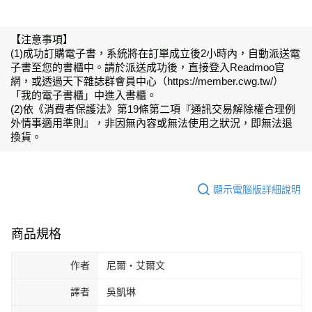
【注意事項】
(1)成功訂購電子書，系統將在訂單成立後2小時內，自動派送電
子書至您的書櫃中。請於派送成功後，直接登入Readmoo官
網，或透過天下雜誌群會員中心（https://member.cwg.tw/）
「我的電子書櫃」中進入書櫃。
(2)依《消費者保護法》第19條第二項『通訊交易解除權合理例
外情事適用準則』，非因無內容或無法使用之狀況，即無法退
換貨。
顯示電腦版詳細說明
商品規格
作者
尼爾・艾爾文
譯者
吳凱琳