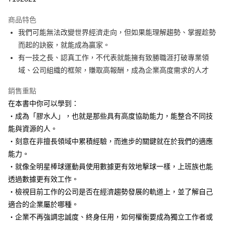
Apple Pay
商品特色
街口支付
我們可能無法改變世界經濟走向，但如果能理解趨勢、掌握趁勢
而起的訣竅，就能成為贏家。
悠遊付
有一技之長、認真工作，不代表就能擁有致勝職涯打破專業領
ATM付款
域、公司組織的框架，賺取高報酬，成為企業高度需求的人才
銷售重點
運送方式
在本書中你可以學到：
宅配
・成為「膠水人」，也就是那些具有高度協助能力，能整合不同技
每筆NT$70，滿NT$799(含以上)免運費
能與資源的人。
數位商品免運
・刻意在非擅長領域中累積經驗，而進步的關鍵就在於我們的適應
能力。
免運費
・就像全明星棒球運動員使用數據更有效地擊球一樣，上班族也能
數位商品離島免運
透過數據更有效工作。
免運費
・檢視目前工作的公司是否在經濟趨勢發展的軌道上，並了解自己
適合的企業屬於哪種。
離島宅配
・企業不再強調忠誠度、終身任用，如何權衡要成為獨立工作者或
每筆NT$200，滿NT$99,999(含以上)免運費