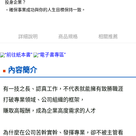
投身企業？
海外叢書運費
查看運費
・確保事業成功與你的人生目標保持一致。
雜誌海外運費
查看運費
數位商品海外免運
查看運費
詳細說明
商品規格
相關推薦
內容簡介
有一技之長、認真工作，不代表就能擁有致勝職涯
打破專業領域、公司組織的框架，
賺取高報酬，成為企業高度需求的人才
為什麼在公司苦幹實幹、發揮專業，卻不被主管看