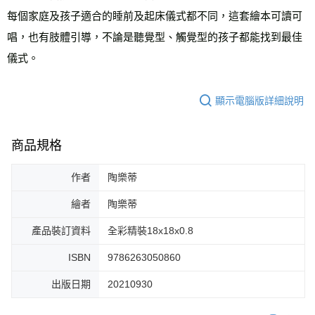
每個家庭及孩子適合的睡前及起床儀式都不同，這套繪本可讀可
唱，也有肢體引導，不論是聽覺型、觸覺型的孩子都能找到最佳
儀式。
顯示電腦版詳細說明
商品規格
作者
陶樂蒂
繪者
陶樂蒂
產品裝訂資料
全彩精裝18x18x0.8
ISBN
9786263050860
出版日期
20210930