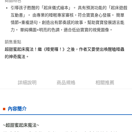
商品特色
Apple Pay
引導孩子甦醒的「起床儀式繪本」。 具有預測功能的「起床遊戲
互動書」。 由專業的睡眠專家審核，符合寶寶身心發展。 簡單
街口支付
情節+重複語句，創造出有節奏感的故事，幫助寶寶發展語言能
悠遊付
力。 單純構圖+明亮的色調，適合低幼寶寶的視覺圖像。
ATM付款
銷售重點
超甜蜜起床魔法！繼《睡覺囉！》之後，作者又要使出喚醒瞌睡蟲
運送方式
的神奇魔法。
全家取貨付款
每筆NT$50，滿NT$499(含以上)免運費
付款後全家取貨
詳細說明
商品規格
相關推薦
每筆NT$50，滿NT$499(含以上)免運費
7-11取貨付款
每筆NT$60，滿NT$799(含以上)免運費
內容簡介
付款後7-11取貨
~超甜蜜起床魔法~ 
每筆NT$60，滿NT$799(含以上)免運費