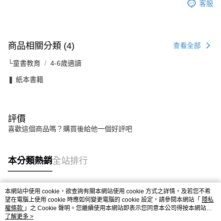
客服
商品相關分類 (4)
查看全部
└童書教育
4-6歲適讀
❚ 紙本書籍
評價
喜歡這個商品嗎？購買後給他一個好評吧
本分類熱銷
全站排行
本網站中使用 cookie，欲查詢有關本網站使用 cookie 方式之詳情，及若您不希
熱門標籤
望在電腦上使用 cookie 時應如何變更電腦的 cookie 設定，請參閱本網站「
隱私
權條款
」之 Cookie 聲明。您繼續使用本網站即表示您同意本公司得按本網站使
用條款之 Cookie 聲明使用 cookie。
了解更多 >