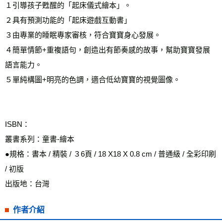
１引導孩子甦醒的「起床儀式繪本」。 
２具有預測功能的「起床遊戲互動書」 
３由專業的睡眠專家審核，符合寶寶身心發展。 
４簡單情節+重複語句，創造出有節奏感的故事，幫助寶寶發展
語言能力。 
５單純構圖+明亮的色調，適合低幼寶寶的視覺圖像。 
ISBN： 
叢書系列：童書-繪本 
●規格：書本 / 精裝 / ３6頁 / 18 X18 X 0.8 cm / 普通級 / 全彩印刷 
/ 初版 
出版地：台灣
作者介紹