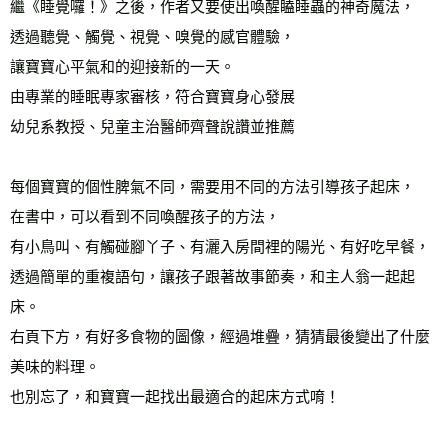
繼《睡覺囉！》之後，作者又要使出喚醒瞌睡蟲的神奇魔法， 
宅配
透過聽覺、觸覺、視覺、嗅覺的感官體驗， 
每筆NT$70，滿NT$799(含以上)免運費
讓寶寶心平氣和的迎接新的一天。 
離島宅配
由專業的睡眠專家審核，符合寶寶身心發展 
每筆NT$200，滿NT$99,999(含以上)免運費
幼兒系教授、兒童主治醫師齊聲說讚並推薦 
海外叢書運費
查看運費
每個寶寶的個性脾氣不同，需要用不同的方法引導孩子起床， 
雜誌海外運費
查看運費
在書中，可以看到不同喚醒孩子的方法， 
數位商品海外免運
查看運費
有小鳥叫、有觸碰腳丫子、有灑入房間裡的陽光、有好吃早餐， 
透過簡單的重複語句，讓孩子跟著故事節奏，和主人翁一起起
床。 
右頁下方，有好多食物的圖像，經過堆疊，猜猜最後變出了什麼
美味的料理。 
也別忘了，和寶寶一起找出最適合的起床方式唷！ 