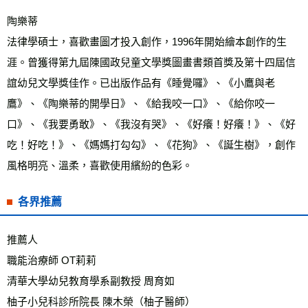
陶樂蒂 
法律學碩士，喜歡畫圖才投入創作，1996年開始繪本創作的生
涯。曾獲得第九屆陳國政兒童文學獎圖畫書類首獎及第十四屆信
誼幼兒文學獎佳作。已出版作品有《睡覺囉》、《小鷹與老
鷹》、《陶樂蒂的開學日》、《給我咬一口》、《給你咬一
口》、《我要勇敢》、《我沒有哭》、《好癢！好癢！》、《好
吃！好吃！》、《媽媽打勾勾》、《花狗》、《誕生樹》，創作
風格明亮、溫柔，喜歡使用繽紛的色彩。
各界推薦
推薦人 
職能治療師 OT莉莉 
清華大學幼兒教育學系副教授 周育如 
柚子小兒科診所院長 陳木榮（柚子醫師） 