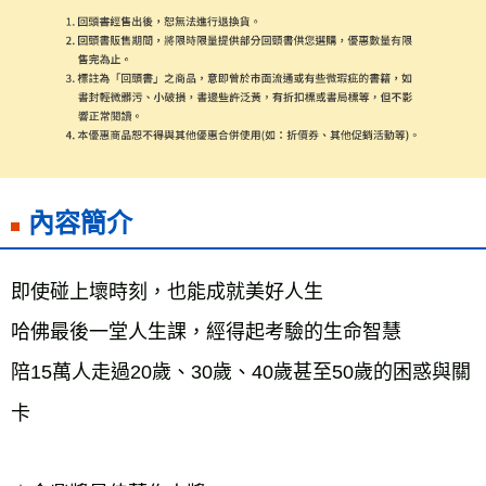
付款後7-11取貨
每筆NT$60，滿NT$799(含以上)免運費
宅配
每筆NT$70，滿NT$799(含以上)免運費
離島宅配
每筆NT$200，滿NT$99,999(含以上)免運費
內容簡介
海外叢書運費
查看運費
雜誌海外運費
查看運費
即使碰上壞時刻，也能成就美好人生
數位商品海外免運
查看運費
哈佛最後一堂人生課，經得起考驗的生命智慧
陪15萬人走過20歲、30歲、40歲甚至50歲的困惑與關
卡