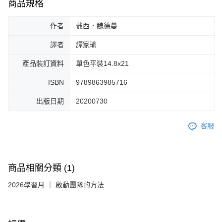
商品規格
作者
戴西．魏德蔓
譯者
譚家瑜
產品裝訂資料
單色平裝14.8x21
ISBN
9789863985716
出版日期
20200730
客服
商品相關分類 (1)
2026學習月 ｜ 啟動團隊的方法