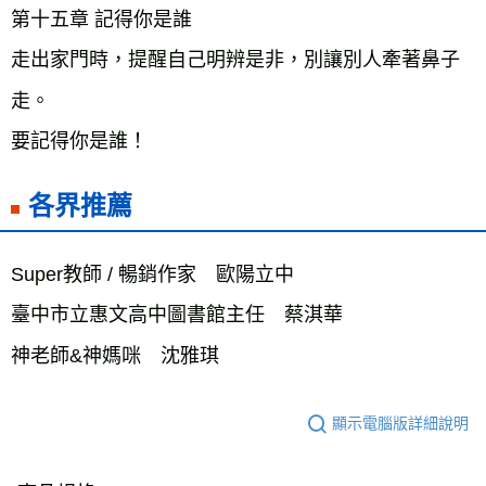
第十五章 記得你是誰
走出家門時，提醒自己明辨是非，別讓別人牽著鼻子
走。
要記得你是誰！
各界推薦
Super教師 / 暢銷作家　歐陽立中
臺中市立惠文高中圖書館主任　蔡淇華
神老師&神媽咪　沈雅琪
顯示電腦版詳細說明