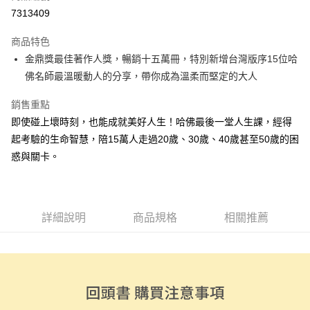
超商取貨付款
7313409
LINE Pay
商品特色
Apple Pay
金鼎獎最佳著作人獎，暢銷十五萬冊，特別新增台灣版序15位哈
佛名師最溫暖動人的分享，帶你成為溫柔而堅定的大人
街口支付
銷售重點
悠遊付
即使碰上壞時刻，也能成就美好人生！哈佛最後一堂人生課，經得
ATM付款
起考驗的生命智慧，陪15萬人走過20歲、30歲、40歲甚至50歲的困
惑與關卡。
運送方式
全家取貨付款
每筆NT$50，滿NT$499(含以上)免運費
詳細說明
商品規格
相關推薦
付款後全家取貨
每筆NT$50，滿NT$499(含以上)免運費
7-11取貨付款
每筆NT$60，滿NT$799(含以上)免運費