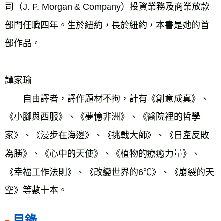
司（J. P. Morgan & Company）投資業務及商業放款
部門任職四年。生於紐約，長於紐約，本書是她的首
部作品。
譚家瑜
　　自由譯者，譯作題材不拘，計有《創意成真》、
《小腳與西服》、《夢憶非洲》、《醫院裡的哲學
家》、《漫步在海邊》、《挑戰大師》、《日產反敗
為勝》、《心中的天使》、《植物的療癒力量》、
《幸福工作法則》、《改變世界的6℃》、《崩裂的天
空》等數十本。
目錄