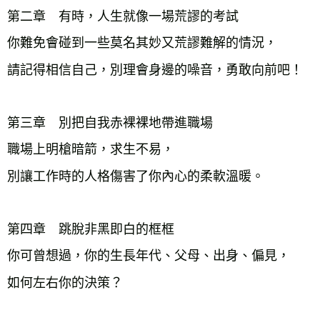
第二章　有時，人生就像一場荒謬的考試
你難免會碰到一些莫名其妙又荒謬難解的情況，
請記得相信自己，別理會身邊的噪音，勇敢向前吧！
第三章　別把自我赤裸裸地帶進職場
職場上明槍暗箭，求生不易，
別讓工作時的人格傷害了你內心的柔軟溫暖。
第四章　跳脫非黑即白的框框
你可曾想過，你的生長年代、父母、出身、偏見，
如何左右你的決策？