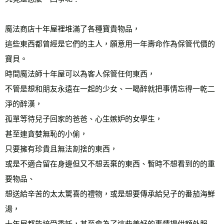
宅配
每筆NT$70，滿NT$799(含以上)免運費
魔法商店十年屋裡堆滿了各種寶貴物品，
離島宅配
這些東西都曾經是它們的主人，願意用一年壽命作為保管代價的
每筆NT$200，滿NT$99,999(含以上)免運費
寶貝。
時間魔法師十年屋可以為客人保管任何東西，
海外叢書運費
查看運費
不管是想和朋友永遠在一起的少女、一喝醉就把事情忘得一乾二
雜誌海外運費
查看運費
淨的醉漢，
數位商品海外免運
查看運費
孤單等待兒子回家的爸爸、心生嫉妒的女學生，
甚至連貪婪無恥的小偷，
只要擁有珍貴且無法割捨的東西，
或是不適合留在身邊但又不想丟棄的東西、暫時不想看到的的重
要物品、
想送給辛苦的太太驚喜的禮物，或是想要傳承給兒子的番茄海鮮
湯，
十年屋都能接受委託，甚至會為了這些美好的事情提供額外服