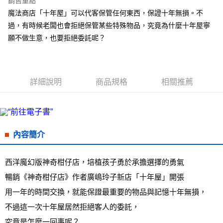
銷售重點
Apple Pay
魔法商店「十年屋」可以代客保管任何東西，保證十年無損。不
過，有時候老闆也會拒絕保管某些特殊物品，究竟為什麼十年屋寧
街口支付
願不做生意，也要拒絕委託呢？
悠遊付
ATM付款
詳細說明
商品規格
相關推薦
運送方式
全家取貨付款
每筆NT$50，滿NT$499(含以上)免運費
內容簡介
付款後全家取貨
每筆NT$50，滿NT$499(含以上)免運費
西洋魔幻版神奇柑仔店，培植孩子勇於承擔選擇的勇氣
7-11取貨付款
暢銷《神奇柑仔店》作者廣嶋玲子新店「十年屋」開張
每筆NT$60，滿NT$799(含以上)免運費
用一年的時間交換，就能保證最重要的物品與記憶十年無損，
付款後7-11取貨
不過這一次十年屋居然拒絕客人的委託，
每筆NT$60，滿NT$799(含以上)免運費
究竟是怎麼一回事呢？