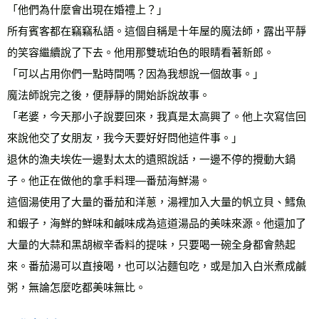
「他們為什麼會出現在婚禮上？」
所有賓客都在竊竊私語。這個自稱是十年屋的魔法師，露出平靜
的笑容繼續說了下去。他用那雙琥珀色的眼睛看著新郎。
「可以占用你們一點時間嗎？因為我想說一個故事。」
魔法師說完之後，便靜靜的開始訴說故事。
「老婆，今天那小子說要回來，我真是太高興了。他上次寫信回
來說他交了女朋友，我今天要好好問他這件事。」
退休的漁夫埃佐一邊對太太的遺照說話，一邊不停的攪動大鍋
子。他正在做他的拿手料理—番茄海鮮湯。
這個湯使用了大量的番茄和洋蔥，湯裡加入大量的帆立貝、鱈魚
和蝦子，海鮮的鮮味和鹹味成為這道湯品的美味來源。他還加了
大量的大蒜和黑胡椒辛香料的提味，只要喝一碗全身都會熱起
來。番茄湯可以直接喝，也可以沾麵包吃，或是加入白米煮成鹹
粥，無論怎麼吃都美味無比。