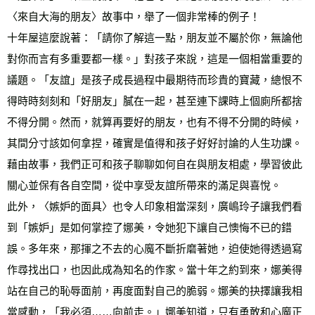
〈來自大海的朋友〉故事中，舉了一個非常棒的例子！
十年屋這麼說著：「請你了解這一點，朋友並不屬於你，無論他
對你而言有多重要都一樣。」對孩子來說，這是一個相當重要的
議題。「友誼」是孩子成長過程中最期待而珍貴的寶藏，總恨不
得時時刻刻和「好朋友」膩在一起，甚至連下課時上個廁所都捨
不得分開。然而，就算再要好的朋友，也有不得不分開的時候，
其間分寸該如何拿捏，確實是值得和孩子好好討論的人生功課。
藉由故事，我們正可和孩子聊聊如何自在與朋友相處，學習彼此
關心並保有各自空間，從中享受友誼所帶來的滿足與喜悅。
此外，〈嫉妒的面具〉也令人印象相當深刻，廣嶋玲子讓我們看
到「嫉妒」是如何掌控了娜美，令她犯下讓自己懊悔不已的錯
誤。多年來，那揮之不去的心魔不斷折磨著她，迫使她得透過寫
作尋找出口，也因此成為知名的作家。當十年之約到來，娜美得
站在自己的恥辱面前，再度面對自己的脆弱。娜美的抉擇讓我相
當感動，「我必須……向前走。」娜美知道，只有勇敢和心魔正