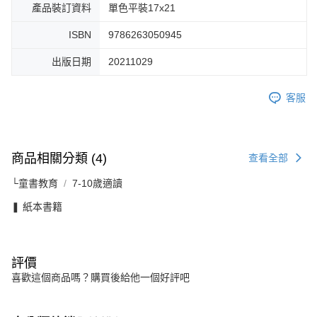
產品裝訂資料
單色平裝17x21
ISBN
9786263050945
出版日期
20211029
客服
商品相關分類 (4)
查看全部
└童書教育
7-10歲適讀
❚ 紙本書籍
評價
喜歡這個商品嗎？購買後給他一個好評吧