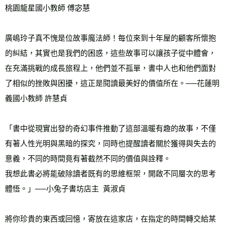
桃園龍星國小教師 傅宓慧 
廣嶋玲子真不愧是位故事魔法師！每位來到十年屋的顧客所懷抱
的糾結，其實也是我們的困惑，這些故事可以讓孩子從中體會，
在充滿挑戰的成長旅程上，他們並不孤單，書中人也和他們面對
了相似的挫敗與困擾，這正是閱讀最美好的價值所在。──花蓮明
義國小教師 許慧貞 
「書中從現實出發的奇幻事件推動了這部溫暖有趣的故事，不僅
有著人性光明與黑暗的探究，同時也提醒讀者關於獲得與失去的
意義，不同的時間竟有著截然不同的價值與詮釋。
我想此書必將能破除讀者既有的思維框架，開啟不同層次的思考
體悟。」──小兔子書坊店主  黃淑貞
將你珍貴的東西或回憶，寄放在這家店，在指定的時間轉交給某