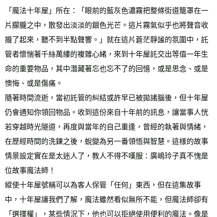
「魔法十年屋」所在：「眼前的藍灰色濃霧把整條街道籠罩在一
片朦朧之中，散發出淡淡的銀色光芒。這片霧氣似乎也將聲音收
攏了起來，聽不到半點聲響。」就在這片蒼茫靜謐的氛圍中，託
管者懷惴著千絲萬縷的複雜心緒，來到十年屋託交出等值一年生
命的重要物品，其中潛藏著忘也忘不了的回憶，或是思念、或是
懊悔、或是傷痛。
隨著時間流逝，當初託管的糾結或許早已被拋諸腦後，但十年屋
仍會通知你領回物品。收到這份來自十年前的訊息，讓當事人恍
若穿越時光隧道，再度與當年的自己重逢，曾經的執著與情緒，
在歷經時間的洗鍊之後，蛻變為另一番領悟與智慧。這樣的故事
情景設定實在是太迷人了，教人不得不嘆服：廣嶋玲子真不愧是
位故事魔法師！
縱使十年屋號稱可以為客人保管「任何」東西，但在這集故事
中，十年屋讓我們了解，魔法雖然看似無所不能，但魔法師卻有
「選擇權」，某些情況下，他也可以拒絕使用便利的魔法。像是