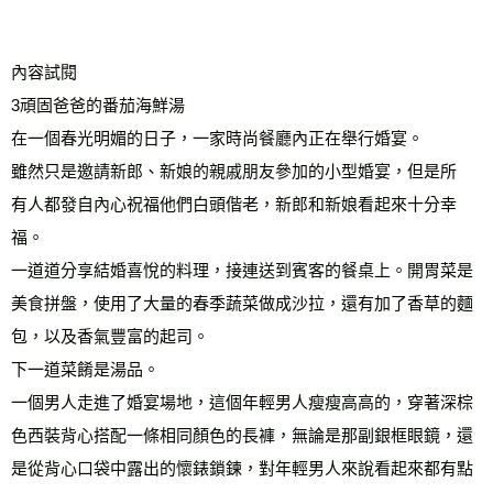
內容試閱
3頑固爸爸的番茄海鮮湯
在一個春光明媚的日子，一家時尚餐廳內正在舉行婚宴。
雖然只是邀請新郎、新娘的親戚朋友參加的小型婚宴，但是所
有人都發自內心祝福他們白頭偕老，新郎和新娘看起來十分幸
福。
一道道分享結婚喜悅的料理，接連送到賓客的餐桌上。開胃菜是
美食拼盤，使用了大量的春季蔬菜做成沙拉，還有加了香草的麵
包，以及香氣豐富的起司。
下一道菜餚是湯品。
一個男人走進了婚宴場地，這個年輕男人瘦瘦高高的，穿著深棕
色西裝背心搭配一條相同顏色的長褲，無論是那副銀框眼鏡，還
是從背心口袋中露出的懷錶鎖鍊，對年輕男人來說看起來都有點