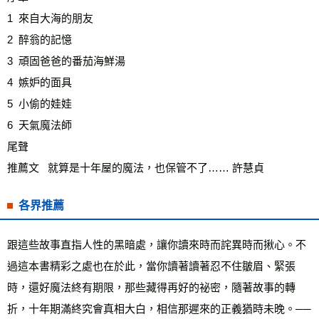
1  來自大海的朋友
2  醉翁的記憶
3  頑固爸爸的番茄海鮮湯
4  嫉妒的面具
5  小偷的娃娃
6  天氣魔法師
尾聲
推薦文   就算是十年屋的魔法，也保管不了…… 許慧貞
各界推薦
跟這些故事直指人性的黑暗處，讓你讀來時而詫異時而揪心。不
過這本書精彩之處也在於此，當你讀著讀著忍不住皺眉、緊張
時，還好魔法終有期限，那些藏得再好的祕密，隨著故事的轉
折，十年期滿終究會真相大白，相信那遲來的正義猶時未晚。──