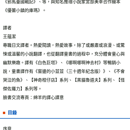
《邪馬臺國戰記》、等，與知名推理小說家宮部美幸合作繪本
《優蕾小鎮的庫瑪》。
譯者
王蘊潔
專職日文譯者。熱愛閱讀，熱愛故事，除了或嚴肅或浪漫、或驚
悚或溫馨的小說翻譯，也從翻譯童書的過程中，充分體會童心與
幽默樂趣。譯有《白色巨塔》、《哪啊哪啊神去村》等暢銷小
說，童書譯作有《窗邊的小荳荳（三十週年紀念版）》、《不會
哭泣的魚》、【神奇柑仔店】系列、【黑貓魯道夫】系列、【怪
傑佐羅力】系列等。
臉書交流專頁：綿羊的譯心譯意
目錄
序章