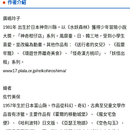
作者介紹
廣嶋玲子
1981年 出生於日本神奈川縣。以《水妖森林》獲得少年冒險小說
大獎，「神奇柑仔店」系列。風靡臺、日、韓三地，受到小學生
喜愛，並改編為動畫。其他作品有：《送行者的女兒》、《孤靈
牢籠》、《環遊世界離奇美食》、「怪奇漢方桃印」、「妖怪出
租」系列。
www17.plala.or.jp/reikohiroshima/
繪者
佐竹美保
1957年生於日本富山縣。作品從科幻、奇幻、古典至兒童文學作
品皆有涉獵。主要作品有《霍爾的移動城堡》、《魔女宅急
便》、《哈利波特》日文版、《亞瑟王物語》、《空色勾玉》、