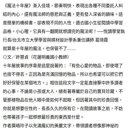
《魔法十年屋》漸入佳境，節奏明快，表現出各種不同委託人糾
結的內心，還有魔法師的慈悲與正義，更有發人深省的韻味。這
是簡單的橋樑書，卻表現不同的人性，適合國小生從閱讀中學習
品格。小心喔，它具有一翻開就想讀完的魔法呢！──悅讀學堂執
行長/台北市立大學學習與媒材設計學系兼任講師 葛琦霞
就算是十年屋的魔法，也保管不了……
◎文／許慧貞（花蓮明義國小教師）
十年屋故事的序章是這麼說著的：「有些心愛的物品，即使壞了
也捨不得丟。正因為是充滿回憶的物品，所以也希望可以把它們
好好保管在某個地方。」相信這段文字一定能直接擊中許多讀者
的心事，不論是小孩或大人，總有著專屬於自己的寶貝珍藏，不
管那樣物品在他人眼中是如何不起眼，但因著其中的珍貴回憶，
你就是想要任性的、長長久久的保有它。在閱讀故事之前，不妨
也帶著孩子一起想想最珍貴的東西是什麼。
作者廣嶋玲子以充滿魔幻的美麗文字，帶領讀者想像那神祕的