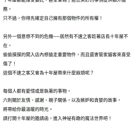
務，
只不過，你得先確定自己擁有那個物件的所有權！
另外一個意想不到的危機──居然有不速之客趁著店長十年屋不
在，
偷偷摸摸的闖入店內想搶走重要物件，而且還害管家貓客來喜受
傷了！
這個不速之客又會為十年屋帶來什麼麻煩呢？
每個人都有愛惜或是執著的事物，
六則關於友情、感謝、親子關係，以及嫉妒和貪婪的故事，
將帶給你最溫暖的時光。
請打開十年屋的邀請函，進入神祕有趣的魔法世界吧！