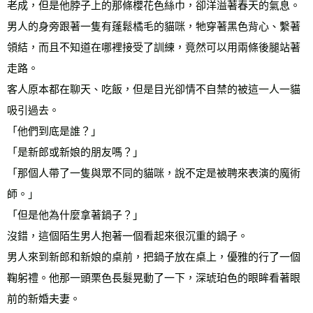
老成，但是他脖子上的那條櫻花色絲巾，卻洋溢著春天的氣息。
男人的身旁跟著一隻有蓬鬆橘毛的貓咪，牠穿著黑色背心、繫著
領結，而且不知道在哪裡接受了訓練，竟然可以用兩條後腿站著
走路。
客人原本都在聊天、吃飯，但是目光卻情不自禁的被這一人一貓
吸引過去。
「他們到底是誰？」
「是新郎或新娘的朋友嗎？」
「那個人帶了一隻與眾不同的貓咪，說不定是被聘來表演的魔術
師。」
「但是他為什麼拿著鍋子？」
沒錯，這個陌生男人抱著一個看起來很沉重的鍋子。
男人來到新郎和新娘的桌前，把鍋子放在桌上，優雅的行了一個
鞠躬禮。他那一頭栗色長髮晃動了一下，深琥珀色的眼眸看著眼
前的新婚夫妻。