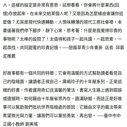
人。這樣的設定是非常有意思。試想看看，你會將什麼東西(回
憶)存放起來，在未來交給某個人呢？又是因為怎麼緣由會讓你這
麼做？尤其是現代快速轉動，人情味轉薄的現代工商社會裡，本
書逼著我們停下腳步，靜下心來，思考著：什麼是我覺得珍貴的
事物呢？太棒的設問了！太值得和孩子一起共讀，一起思索，一
起尋找，共同甜蜜的珍貴記憶。──戀風草青少年書房  店長  邱慕
泥推薦
好故事都有一個共同的特徵；它會用溫暖的方式幫助讀者看見自
己的陰暗面，讓讀者正視自己。廣嶋玲子的十年屋系列，正是這
樣的好書，作者運用奇幻且溫馨的筆法，書寫人生路上遇到錯誤
或遺憾時，如何藉由十年屋省思內在，圓滿缺憾，而這正是好故
事可以幫助我們抵抗世界陰暗處的原因：它藉由文字的魔法帶來
希望微光與力量，讓我們可以重拾勇氣，再出發。 ──臺中市中
正國小教師 劉美瑤 