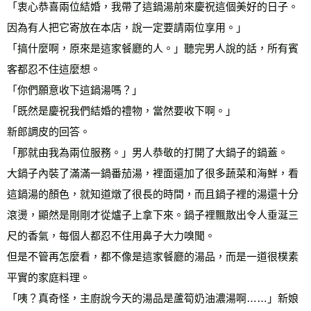
「衷心恭喜兩位結婚，我帶了這鍋湯前來慶祝這個美好的日子。
因為有人把它寄放在本店，說一定要請兩位享用。」
「搞什麼啊，原來是這家餐廳的人。」聽完男人說的話，所有賓
客都忍不住這麼想。
「你們願意收下這鍋湯嗎？」
「既然是慶祝我們結婚的禮物，當然要收下啊。」
新郎調皮的回答。
「那就由我為兩位服務。」男人恭敬的打開了大鍋子的鍋蓋。
大鍋子內裝了滿滿一鍋番茄湯，裡面還加了很多蔬菜和海鮮，看
這鍋湯的顏色，就知道燉了很長的時間，而且鍋子裡的湯還十分
滾燙，顯然是剛剛才從爐子上拿下來。鍋子裡飄散出令人垂涎三
尺的香氣，每個人都忍不住用鼻子大力嗅聞。
但是不管再怎麼看，都不像是這家餐廳的湯品，而是一道很樸素
平實的家庭料理。
「咦？真奇怪，主廚說今天的湯品是蘆筍奶油濃湯啊……」新娘