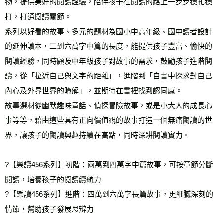
物，提供美好的閱讀經驗，陪伴孩子在閱讀的路上一步步穩扎穩
打，打通閱讀關節。
系列以好看的故事、多元的題材為國小中高年級、國中讀者設計
的延伸讀本，二到六萬字中篇的長度，能提供孩子豐富、愉快的
閱讀經驗，同時顧及中年級孩子對故事的需求，鼓勵孩子進階閱
讀，從「拉近自己與文字的距離」，進階到「自書中探求對自己
內心及外界世界的瞭解」，並期待在書裡找到認同感。
故事選材從幽默趣味童話、偵探冒險故事，或是小大人的成長心
事等等，藉由這些具有正向價值觀的故事打造一個無痛閱讀的世
界，讓孩子的閱讀興趣持續在高點，同時深耕閱讀實力。
?【樂讀456系列】初階：兩萬到四萬字中篇故事，可按章節分斷
閱讀，培養孩子的閱讀續航力
?【樂讀456系列】進階：四萬到六萬字長篇故事，更細膩深刻的
情節，幫助孩子發展思辨力