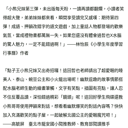
 「小熊兄妹第三彈，未出版每天盼，一讀再讀都翻爛，小讀者笑
得超大聲，弟弟妹妹都來看，瞬間享受讀完又感嘆：期待第四
彈！成語、押韻改錯字的語文遊戲，加上童話人物都登場的歡樂
氣氛，當成禮物書都萬無一失。如果您還沒有體會過哲也X水腦
的驚人魅力，一定不能錯過啊！」——林怡辰《小學生年度學習
行事曆》作者
「點子王小熊兄妹又出奇招囉！這回哲也老師請出了超愛睏的睡
美人、泰山、蜿豆公主和小火龍出場呢！幽默逗趣的故事情節搭
配水腦老師生動的繪畫筆觸，文字有笑點，插圖有亮點，讓人忍
不住反覆品讀，深怕錯過精彩「鏡頭」呢！這回好學生飛碟還教
小熊哥哥使用押韻來對話，想看看幽默爆笑的對話內容嗎？快快
加入充滿歡笑的點子屋，一起破解北國公主的愛睏魔咒吧！」
——高毓屏　臺北市龍安國小閱推教師、教育部閱讀推手