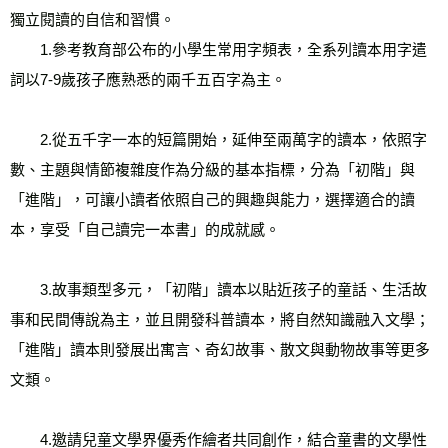
獨立閱讀的自信和習慣。
　　1.參考教育部公布的小學生常用字頻表，全系列讀本用字遣
詞以7-9歲孩子應熟悉的兩千五百字為主。
　　2.從五千字一本的短篇開始，延伸至兩萬字的讀本，依照字
數、主題與情節複雜度作為分級的基本指標，分為「初階」與
「進階」，可讓小讀者依照自己的興趣與能力，選擇適合的讀
本，享受「自己讀完一本書」的成就感。
　　3.故事類型多元，「初階」讀本以貼近孩子的童話、生活故
事和民間傳說為主，並且開發科普讀本，將自然知識融入文學；
「進階」讀本則發展出寓言、奇幻故事、散文與動物故事等更多
文類。
　　4.邀請兒童文學界優秀作繪者共同創作，結合童書的文學性