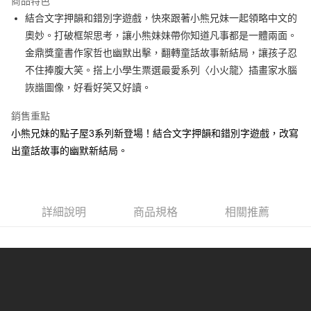
商品特色
Apple Pay
結合文字押韻和錯別字遊戲，快來跟著小熊兄妹一起領略中文的
奧妙。打破框架思考，讓小熊妹妹帶你知道凡事都是一體兩面。
街口支付
金鼎獎童書作家哲也幽默出擊，翻轉童話故事新結局，讓孩子忍
悠遊付
不住捧腹大笑。搭上小學生票選最愛系列〈小火龍〉插畫家水腦
詼諧圖像，好看好笑又好讀。
ATM付款
銷售重點
運送方式
小熊兄妹的點子屋3系列新登場！結合文字押韻和錯別字遊戲，改寫
全家取貨付款
出童話故事的幽默新結局。
每筆NT$50，滿NT$499(含以上)免運費
付款後全家取貨
每筆NT$50，滿NT$499(含以上)免運費
詳細說明
商品規格
相關推薦
7-11取貨付款
每筆NT$60，滿NT$799(含以上)免運費
付款後7-11取貨
每筆NT$60，滿NT$799(含以上)免運費