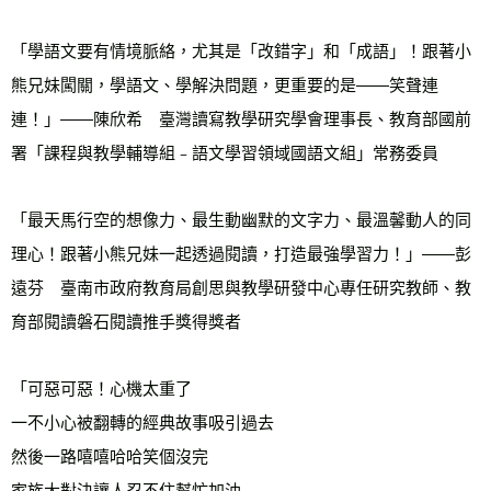
「學語文要有情境脈絡，尤其是「改錯字」和「成語」！跟著小
熊兄妹闖關，學語文、學解決問題，更重要的是——笑聲連
連！」——陳欣希　臺灣讀寫教學研究學會理事長、教育部國前
署「課程與教學輔導組﹣語文學習領域國語文組」常務委員
「最天馬行空的想像力、最生動幽默的文字力、最溫馨動人的同
理心！跟著小熊兄妹一起透過閱讀，打造最強學習力！」——彭
遠芬　臺南市政府教育局創思與教學研發中心專任研究教師、教
育部閱讀磐石閱讀推手獎得獎者
「可惡可惡！心機太重了
一不小心被翻轉的經典故事吸引過去
然後一路嘻嘻哈哈笑個沒完
家族大對決讓人忍不住幫忙加油