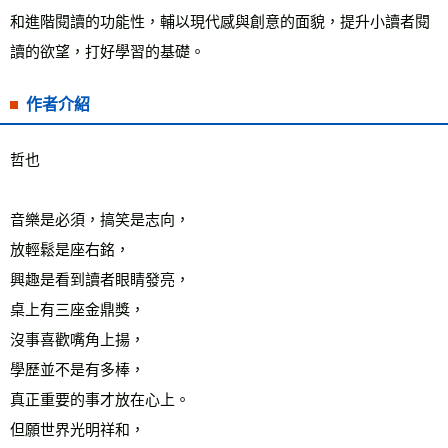
和進階閱讀的功能性，輔以現代感與創意的面貌，提升小讀者閱
讀的欲望，打好學習的基礎。
作者介紹
哲也
音樂是必須，搞笑是志向，
放輕鬆是座右銘，
興趣是看到讀者眼睛發亮，
桌上有三座金鼎獎，
沒事喜歡嘴角上揚，
學歷並不是有多棒，
真正重要的事才放在心上。
但願世界光明祥和，