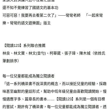
還不知不覺練習了國語文的基本功
可惡可惡！我要再去看第二次了」——彎彎老師　「一起來彎
樂。彎彎的語文遊樂園」版主
【閱讀123】系列聯合推薦
林良、林文寶、林文(音勻)、柯華葳、張子璋、陳木城（依姓氏
筆劃排序）
每一位兒童都能成為獨立閱讀者
「這一系列橋梁書不說深奧的概念，而以接近兒童的經驗，採趣
味甚至幽默的童話形式，幫助中低年級兒童由喜歡閱讀開始，慢
慢適應字多、篇章長的書本……【閱讀123】系列是一個有目標
的嘗試，期許有了橋梁書，每一位兒童都能成為獨立閱讀者，透