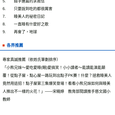
5.        錯字連篇的求救信
6.        只要說到吃的都很厲害
7.        睡美人的祕密日記
8.        一直睡有什麼好之歌
9.        再會了，地球
各界推薦
專家真誠推薦（依姓氏筆劃排序）
「小熊兄妹～愛吃愛睡(睏)愛搞笑！小小讀者～能讀能演能顛
覆！從點子屋、點心屋一路玩到出點子PK賽！什麼？拯救睡美人
竟然用這招！點子屋第三集爆笑登場！看看小熊兄妹如何與睡美
人擦出不一樣的火花！」——宋曉婷　教育部閱讀推手慈文國小
教師