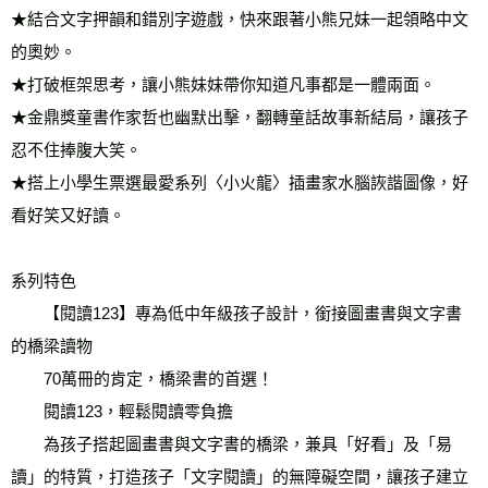
★結合文字押韻和錯別字遊戲，快來跟著小熊兄妹一起領略中文
的奧妙。
★打破框架思考，讓小熊妹妹帶你知道凡事都是一體兩面。
★金鼎獎童書作家哲也幽默出擊，翻轉童話故事新結局，讓孩子
忍不住捧腹大笑。
★搭上小學生票選最愛系列〈小火龍〉插畫家水腦詼諧圖像，好
看好笑又好讀。
系列特色
　　【閱讀123】專為低中年級孩子設計，銜接圖畫書與文字書
的橋梁讀物
　　70萬冊的肯定，橋梁書的首選！
　　閱讀123，輕鬆閱讀零負擔
　　為孩子搭起圖畫書與文字書的橋梁，兼具「好看」及「易
讀」的特質，打造孩子「文字閱讀」的無障礙空間，讓孩子建立