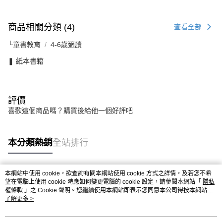
商品相關分類 (4)
查看全部
└童書教育
4-6歲適讀
❚ 紙本書籍
評價
喜歡這個商品嗎？購買後給他一個好評吧
本分類熱銷
全站排行
本網站中使用 cookie，欲查詢有關本網站使用 cookie 方式之詳情，及若您不希
熱門標籤
望在電腦上使用 cookie 時應如何變更電腦的 cookie 設定，請參閱本網站「
隱私
權條款
」之 Cookie 聲明。您繼續使用本網站即表示您同意本公司得按本網站使
用條款之 Cookie 聲明使用 cookie。
了解更多 >