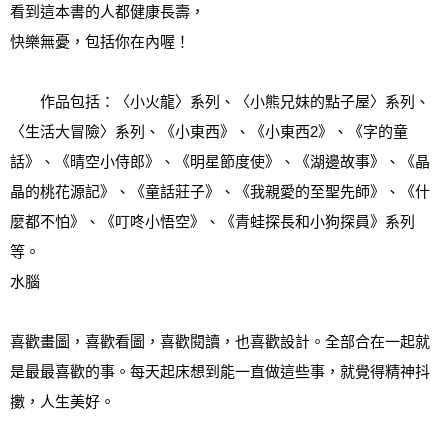
看到這本書的人都健康長壽，
快樂無憂，包括你在內喔！
　　作品包括：〈小火龍〉系列、〈小熊兄妹的點子屋〉系列、
〈生活大冒險〉系列、《小東西》、《小東西2》、《字的童
話》、《晴空小侍郎》、《明星節度使》、《湖邊故事》、《晶
晶的桃花源記》、《童話莊子》、《我親愛的至聖先師》、《什
麼都不怕》、《叮咚小悟空》、《青蛙探長和小狗探員》系列
等。
水腦
喜歡畫圖，喜歡看圖，喜歡閱讀，也喜歡設計。全部合在一起就
是最最喜歡的事。每天起床想到能一直做這些事，就覺得精神抖
擻，人生美好。