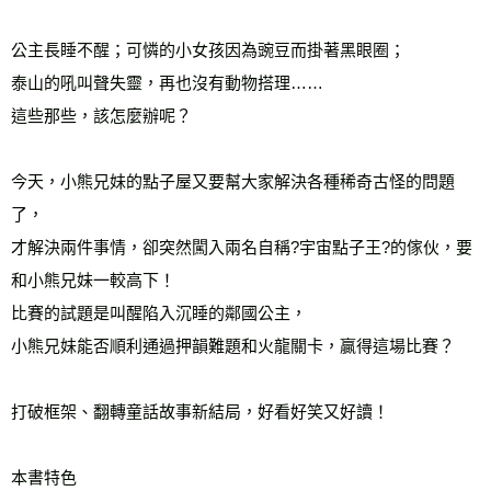
公主長睡不醒；可憐的小女孩因為豌豆而掛著黑眼圈；
泰山的吼叫聲失靈，再也沒有動物搭理……
這些那些，該怎麼辦呢？
今天，小熊兄妹的點子屋又要幫大家解決各種稀奇古怪的問題
了，
才解決兩件事情，卻突然闖入兩名自稱?宇宙點子王?的傢伙，要
和小熊兄妹一較高下！
比賽的試題是叫醒陷入沉睡的鄰國公主，
小熊兄妹能否順利通過押韻難題和火龍關卡，贏得這場比賽？
打破框架、翻轉童話故事新結局，好看好笑又好讀！
本書特色