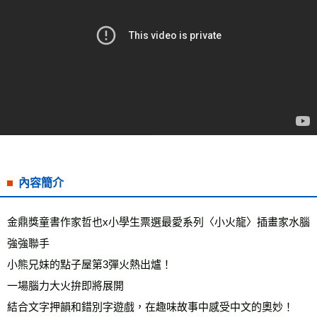
宅配
每筆NT$70，滿NT$799(含以上)免運費
離島宅配
每筆NT$200，滿NT$99,999(含以上)免運費
海外叢書運費
查看運費
雜誌海外運費
查看運費
數位商品海外免運
查看運費
內容簡介
金鼎獎童書作家哲也x小學生票選最愛系列〈小火龍〉插畫家水腦 
強強聯手
小熊兄妹的點子屋第3彈火熱出爐！
一場腦力大火拚即將展開
結合文字押韻和錯別字遊戲，在趣味故事中感受中文的奧妙！