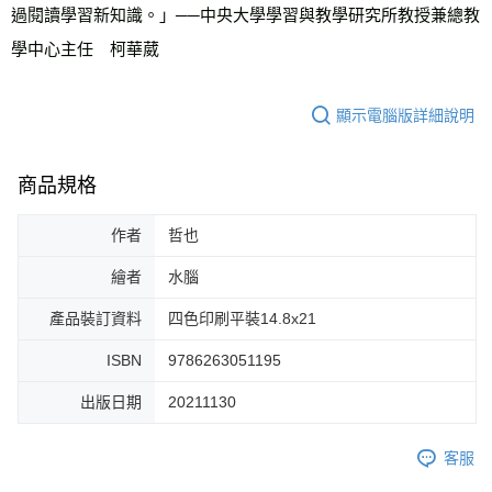
過閱讀學習新知識。」──中央大學學習與教學研究所教授兼總教
學中心主任　柯華葳 
顯示電腦版詳細說明
商品規格
作者
哲也
繪者
水腦
產品裝訂資料
四色印刷平裝14.8x21
ISBN
9786263051195
出版日期
20211130
客服