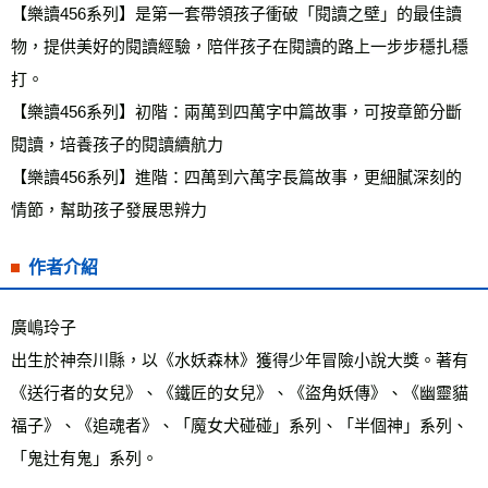
【樂讀456系列】是第一套帶領孩子衝破「閱讀之壁」的最佳讀
物，提供美好的閱讀經驗，陪伴孩子在閱讀的路上一步步穩扎穩
打。
【樂讀456系列】初階：兩萬到四萬字中篇故事，可按章節分斷
閱讀，培養孩子的閱讀續航力
【樂讀456系列】進階：四萬到六萬字長篇故事，更細膩深刻的
情節，幫助孩子發展思辨力
作者介紹
廣嶋玲子
出生於神奈川縣，以《水妖森林》獲得少年冒險小說大獎。著有
《送行者的女兒》、《鐵匠的女兒》、《盜角妖傳》、《幽靈貓
福子》、《追魂者》、「魔女犬碰碰」系列、「半個神」系列、
「鬼辻有鬼」系列。