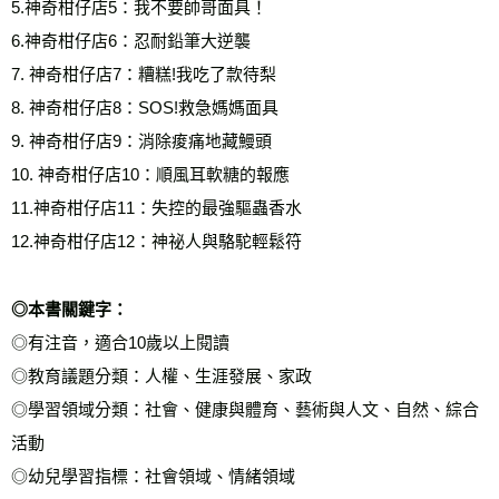
5.神奇柑仔店5：我不要帥哥面具！
6.神奇柑仔店6：忍耐鉛筆大逆襲
7. 神奇柑仔店7：糟糕!我吃了款待梨
8. 神奇柑仔店8：SOS!救急媽媽面具
9. 神奇柑仔店9：消除痠痛地藏鰻頭
10. 神奇柑仔店10：順風耳軟糖的報應
11.神奇柑仔店11：失控的最強驅蟲香水
12.神奇柑仔店12：神祕人與駱駝輕鬆符
◎本書關鍵字：
◎有注音，適合10歲以上閱讀
◎教育議題分類：人權、生涯發展、家政
◎學習領域分類：社會、健康與體育、藝術與人文、自然、綜合
活動
◎幼兒學習指標：社會領域、情緒領域