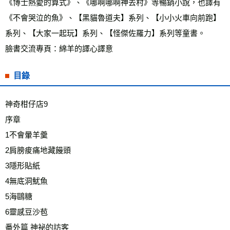
《博士熱愛的算式》、《哪啊哪啊神去村》等暢銷小說，也譯有
《不會哭泣的魚》、【黑貓魯道夫】系列、【小小火車向前跑】
系列、【大家一起玩】系列、【怪傑佐羅力】系列等童書。
臉書交流專頁：綿羊的譯心譯意
目錄
神奇柑仔店9
序章
1不會暈羊羹
2肩膀痠痛地藏饅頭
3隱形貼紙
4無底洞魷魚
5海鷗糖
6靈感豆沙苞
番外篇 神祕的訪客