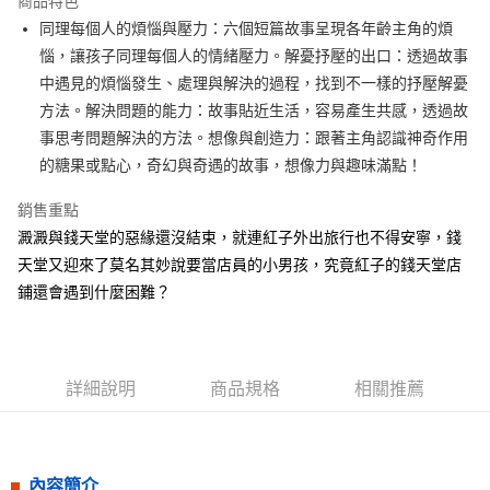
商品特色
Apple Pay
同理每個人的煩惱與壓力：六個短篇故事呈現各年齡主角的煩
惱，讓孩子同理每個人的情緒壓力。解憂抒壓的出口：透過故事
街口支付
中遇見的煩惱發生、處理與解決的過程，找到不一樣的抒壓解憂
悠遊付
方法。解決問題的能力：故事貼近生活，容易產生共感，透過故
事思考問題解決的方法。想像與創造力：跟著主角認識神奇作用
ATM付款
的糖果或點心，奇幻與奇遇的故事，想像力與趣味滿點！
運送方式
銷售重點
全家取貨付款
澱澱與錢天堂的惡緣還沒結束，就連紅子外出旅行也不得安寧，錢
每筆NT$50，滿NT$499(含以上)免運費
天堂又迎來了莫名其妙說要當店員的小男孩，究竟紅子的錢天堂店
鋪還會遇到什麼困難？
付款後全家取貨
每筆NT$50，滿NT$499(含以上)免運費
7-11取貨付款
詳細說明
商品規格
相關推薦
每筆NT$60，滿NT$799(含以上)免運費
付款後7-11取貨
每筆NT$60，滿NT$799(含以上)免運費
內容簡介