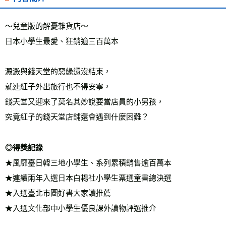
宅配
每筆NT$70，滿NT$799(含以上)免運費
～兒童版的解憂雜貨店～
日本小學生最愛、狂銷逾三百萬本
離島宅配
每筆NT$200，滿NT$99,999(含以上)免運費
澱澱與錢天堂的惡緣還沒結束，
海外叢書運費
查看運費
就連紅子外出旅行也不得安寧，
雜誌海外運費
查看運費
錢天堂又迎來了莫名其妙說要當店員的小男孩，
數位商品海外免運
查看運費
究竟紅子的錢天堂店鋪還會遇到什麼困難？
◎得獎記錄
★風靡臺日韓三地小學生、系列累積銷售逾百萬本
★連續兩年入選日本白楊社小學生票選童書總決選
★入選臺北市圖好書大家讀推薦
★入選文化部中小學生優良課外讀物評選推介