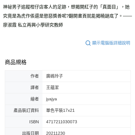
神祕男子追蹤柑仔店客人的足跡，想揭開紅子的「真面目」，她
究竟是為虎作倀還是懲惡獎善呢?翻開書頁就能揭曉謎底了。——
廖淑霞 私立再興小學研究教師
顯示電腦版詳細說明
商品規格
作者
廣嶋玲子
譯者
王蘊潔
繪者
jyajya
產品裝訂資料
單色平裝17x21
ISBN
4717211030073
出版日期
20211230