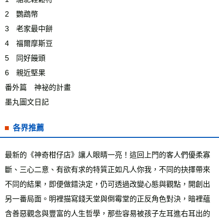
2　鸚鵡幣
3　老家最中餅
4　福爾摩斯豆
5　同好饅頭
6　親近堅果
番外篇　神祕的計畫
墨丸圖文日記
各界推薦
最新的《神奇柑仔店》讓人眼睛一亮！這回上門的客人們優柔寡
斷、三心二意、有欲有求的特質正如凡人你我，不同的抉擇帶來
不同的結果，即便做錯決定，仍可透過改變心態與觀點，開創出
另一番局面。明裡描寫錢天堂與倒霉堂的正反角色對決，暗裡蘊
含善惡觀念與豐富的人生哲學，那些容易被孩子左耳進右耳出的