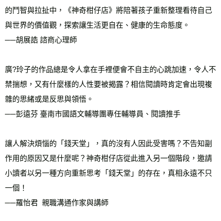
的鬥智與拉扯中，《神奇柑仔店》將陪著孩子重新整理看待自己
與世界的價值觀，探索讓生活更自在、健康的生命態度。
──胡展誥 諮商心理師
廣?玲子的作品總是令人拿在手裡便會不自主的心跳加速，令人不
禁揣想，又有什麼樣的人性要被揭露？相信閱讀時肯定會出現複
雜的思緒或是反思與領悟。
──彭遠芬 臺南市國語文輔導團專任輔導員、閱讀推手
讓人解決煩惱的「錢天堂」，真的沒有人因此受害嗎？不告知副
作用的原因又是什麼呢？神奇柑仔店從此進入另一個階段，邀請
小讀者以另一種方向重新思考「錢天堂」的存在，真相永遠不只
一個！
──羅怡君  親職溝通作家與講師