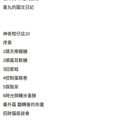
墨丸的圖文日記
神奇柑仔店10
序章
1晴天檸檬糖
2順風耳軟糖
3回家蛙
4控制蛋糕卷
5探險茶
6時光倒轉米香酥
番外篇 翻轉後的命運
招財貓座談會