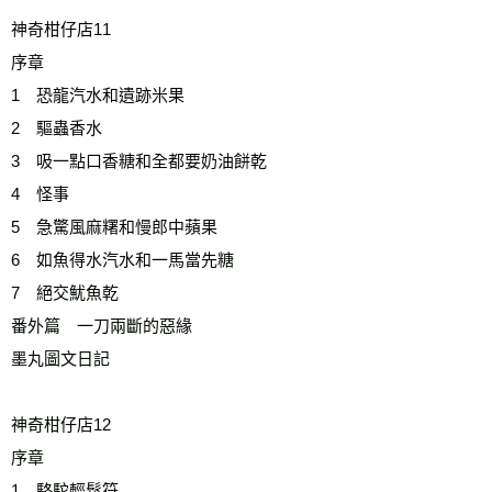
神奇柑仔店11
序章
1　恐龍汽水和遺跡米果
2　驅蟲香水
3　吸一點口香糖和全都要奶油餅乾
4　怪事
5　急驚風麻糬和慢郎中蘋果
6　如魚得水汽水和一馬當先糖
7　絕交魷魚乾
番外篇　一刀兩斷的惡緣
墨丸圖文日記
神奇柑仔店12
序章
1　駱駝輕鬆符