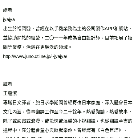
繪者
jyajya
出生於福岡縣，曾經在以手機業務為主的公司製作APP和網站，
並協助網站的經營，二〇一一年成為自由設計師。目前拓展了插
圖等業務，活躍在更廣泛的領域。
http://www.juno.dti.ne.jp/~jyajya/
譯者
王蘊潔
專職日文譯者，旅日求學期間曾經寄宿日本家庭，深入體會日本
文化內涵，從事翻譯工作至今二十餘年。熱愛閱讀，熱愛故事，
除了或嚴肅或浪漫、或驚悚或溫馨的小說翻譯，也從翻譯童書的
過程中，充分體會童心與幽默樂趣。曾經譯有《白色巨塔》、