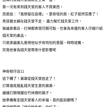
第一次有來到錢天堂的客人不買東西， 
而是說：「我想留在這裡」，更奇怪的是，紅子居然答應了！ 
男孩健太賴在錢天堂不走， 盡力幫忙錢天堂工作， 
無論是看店、打掃都表現可圈可點，也會為幸運的客人仔細介紹
錢天堂的產品。
只是黑貓墨丸覺得他似乎有特別的意圖，時時戒備。
究竟他會為錢天堂帶來什麼影響呢
神奇柑仔店11
這下糟了！澱澱從錢天堂逃走了！
打算澈底搗亂錢天堂生意的澱澱，
緩緩打開埋藏在竹林裡的箱子。
她準備奪走錢天堂客人的幸福，真的能如願嗎？