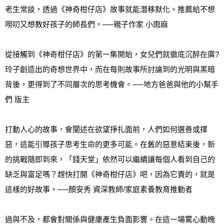
老生常談，透過《神奇柑仔店》故事就能潛移默化。推薦給不想
嘮叨又想教好孩子的師長們。──親子作家 小雨麻
從接觸到《神奇柑仔店》的第一集開始，女兒們就徹底沉醉在廣?
玲子創造出的奇想世界中，而在每則故事所討論到的光明與黑暗
背後，更得到了不同層次的思考機會。──地方爸爸與他的小幫手
們 版主
打動人心的故事，會闡述在欲望掙扎面前，人們如何選善或擇
惡，這能引導孩子思考生命的更多可能。在舊的惡意結束後，新
的挑戰隨即到來，「錢天堂」依然可以繼續讓每個人看到自己的
缺乏與富足嗎？趕快打開《神奇柑仔店》吧，因為它賣的，就是
這樣的好故事。──顏安秀 資深教師/家庭素養教育推動者
過與不及，都會對關係與健康產生負面影響。在這一場驚心動魄