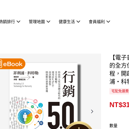
熱銷排行
管理地圖
健康生活
會員福利
【電子
的全方
程，開
浦‧科
宅配免運費
NT$3
數量