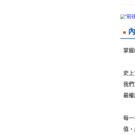
掌握
史上
我們
最權
每一
值，