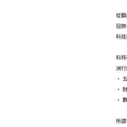
從翻
冠肺
科技
科特
洲行
‧ 
‧ 
‧ 
所謂