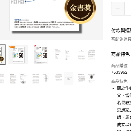
付款與運
宅配免運
付款方式
商品特色
信用卡一
商品編號
7533952
LINE Pay
商品特色
Apple Pay
關於作者
父、當
街口支付
名譽教
悠遊付
思想家之
師，馬
ATM付款
成立以