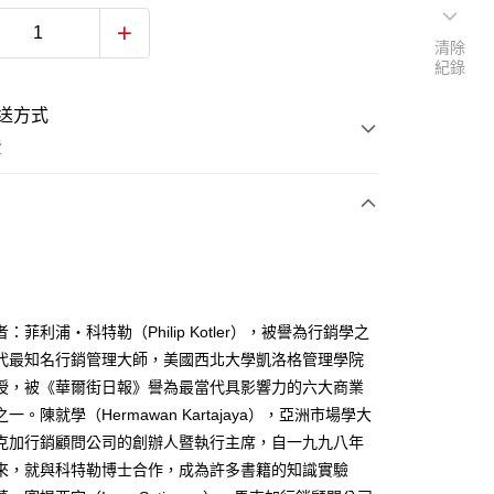
清除
紀錄
送方式
費
次付款
：菲利浦‧科特勒（Philip Kotler），被譽為行銷學之
代最知名行銷管理大師，美國西北大學凱洛格管理學院
授，被《華爾街日報》譽為最當代具影響力的六大商業
一。陳就學（Hermawan Kartajaya），亞洲市場學大
克加行銷顧問公司的創辦人暨執行主席，自一九九八年
來，就與科特勒博士合作，成為許多書籍的知識實驗