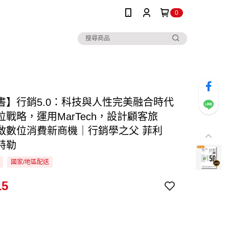
0
書】行銷5.0：科技與人性完美融合時代
位戰略，運用MarTech，設計顧客旅
啟數位消費新商機｜行銷學之父 菲利
特勒
國家/地區配送
15