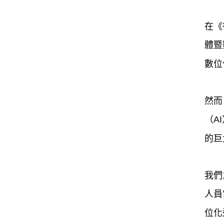
在《
體暨
數位
然而
（A
的巨
我們
人員
位化