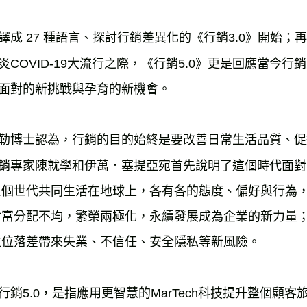
譯成 27 種語言、探討行銷差異化的《行銷3.0》開始；
炎COVID-19大流行之際，《行銷5.0》更是回應當今
面對的新挑戰與孕育的新機會。
勒博士認為，行銷的目的始終是要改善日常生活品質、促
銷專家陳就學和伊萬．塞提亞宛首先說明了這個時代面對
五個世代共同生活在地球上，各有各的態度、偏好與行為
財富分配不均，繁榮兩極化，永續發展成為企業的新力量
數位落差帶來失業、不信任、安全隱私等新風險。
行銷5.0，是指應用更智慧的MarTech科技提升整個