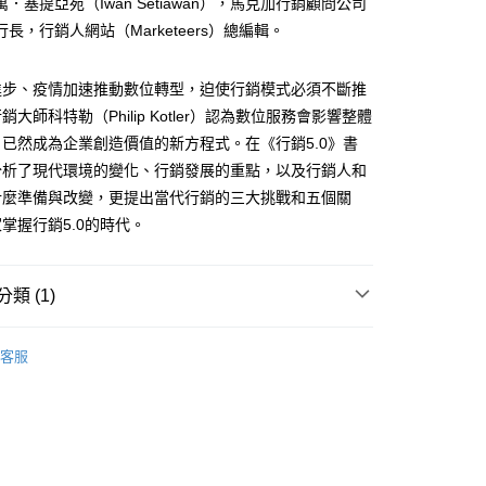
．塞提亞宛（Iwan Setiawan），馬克加行銷顧問公司
長，行銷人網站（Marketeers）總編輯。
進步、疫情加速推動數位轉型，迫使行銷模式必須不斷推
0，滿NT$799(含以上)免運費
大師科特勒（Philip Kotler）認為數位服務會影響整體
免運
已然成為企業創造價值的新方程式。在《行銷5.0》書
分析了現代環境的變化、行銷發展的重點，以及行銷人和
什麼準備與改變，更提出當代行銷的三大挑戰和五個關
離島免運
掌握行銷5.0的時代。
類 (1)
00，滿NT$99,999(含以上)免運費
籍
商業財經
運費
查看運費
客服
運費
查看運費
海外免運
查看運費