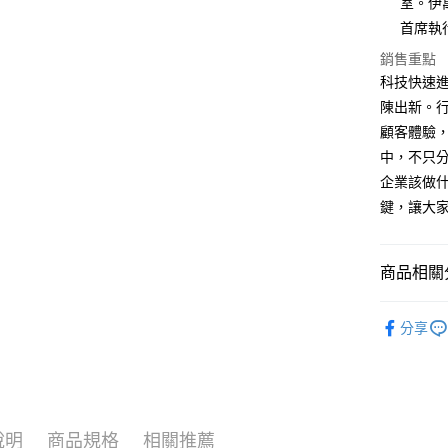
室。伊萬
運送方式
首席執行
銷售重點
宅配
科技快速
每筆NT$7
陳出新。行銷
數位商品
顧客體驗，
免運費
中，不只
企業該做
數位商品
鍵，讓大家
免運費
離島宅配
商品相關分
每筆NT$2
❚ 電子書
海外叢書
分享
雜誌海外
數位商品
說明
商品規格
相關推薦