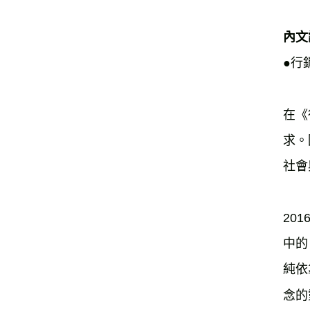
內文
●行
在《
求。
社會
20
中的
純依
念的