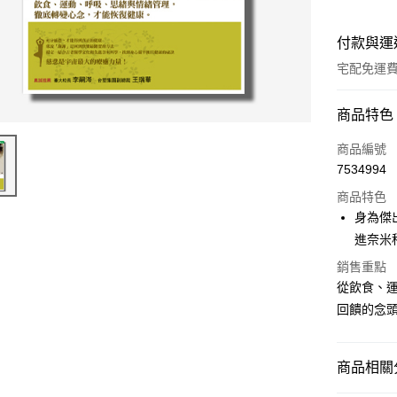
付款與運
宅配免運
付款方式
商品特色
信用卡一
商品編號
7534994
LINE Pay
商品特色
Apple Pay
身為傑
進奈米
街口支付
銷售重點
悠遊付
從飲食、
回饋的念
ATM付款
商品相關分
運送方式