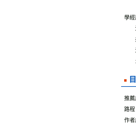
學經
　　
　　
　　
　　
推薦
路程
作者