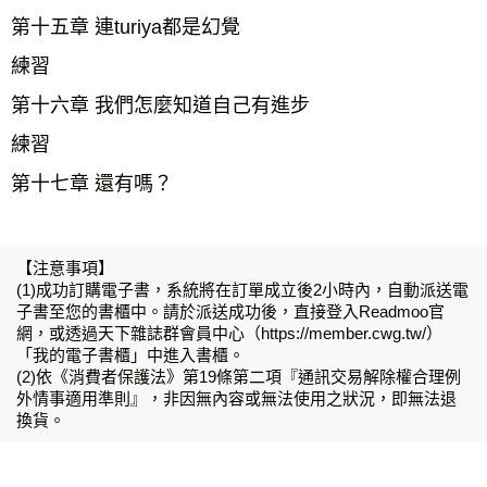
第十五章 連turiya都是幻覺    
練習    
第十六章 我們怎麼知道自己有進步    
練習
第十七章 還有嗎？  
【注意事項】
(1)成功訂購電子書，系統將在訂單成立後2小時內，自動派送電
子書至您的書櫃中。請於派送成功後，直接登入Readmoo官
網，或透過天下雜誌群會員中心（https://member.cwg.tw/）
「我的電子書櫃」中進入書櫃。
(2)依《消費者保護法》第19條第二項『通訊交易解除權合理例
外情事適用準則』，非因無內容或無法使用之狀況，即無法退
換貨。