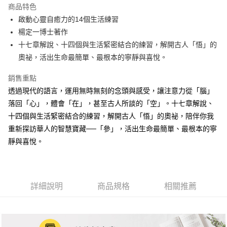
商品特色
街口支付
啟動心靈自癒力的14個生活練習
楊定一博士著作
悠遊付
十七章解說、十四個與生活緊密結合的練習，解開古人「悟」的
ATM付款
奧祕，活出生命最簡單、最根本的寧靜與喜悅。
銷售重點
運送方式
透過現代的語言，運用無時無刻的念頭與感受，讓注意力從「腦」
宅配
落回「心」，體會「在」，甚至古人所談的「空」。十七章解說、
每筆NT$70，滿NT$799(含以上)免運費
十四個與生活緊密結合的練習，解開古人「悟」的奧祕，陪伴你我
數位商品免運
重新探訪華人的智慧寶藏──「參」，活出生命最簡單、最根本的寧
靜與喜悅。
免運費
數位商品離島免運
免運費
詳細說明
商品規格
相關推薦
離島宅配
每筆NT$200，滿NT$99,999(含以上)免運費
海外叢書運費
查看運費