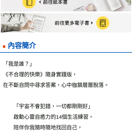
雜誌海外運費
查看運費
數位商品海外免運
查看運費
內容簡介
「我是誰？」
《不合理的快樂》隨身實踐版，
在不斷自問中尋求答案，心中枷鎖層層脫落。
　　「宇宙不會犯錯，一切都剛剛好」
　　啟動心靈自癒力的14個生活練習，
　　陪伴你我隨時隨地找回自己，