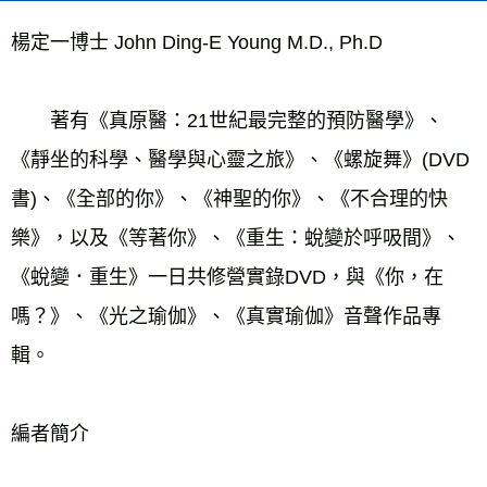
楊定一博士 John Ding-E Young M.D., Ph.D
　　著有《真原醫：21世紀最完整的預防醫學》、
《靜坐的科學、醫學與心靈之旅》、《螺旋舞》(DVD 
書)、《全部的你》、《神聖的你》、《不合理的快
樂》，以及《等著你》、《重生：蛻變於呼吸間》、
《蛻變．重生》一日共修營實錄DVD，與《你，在
嗎？》、《光之瑜伽》、《真實瑜伽》音聲作品專
輯。
編者簡介