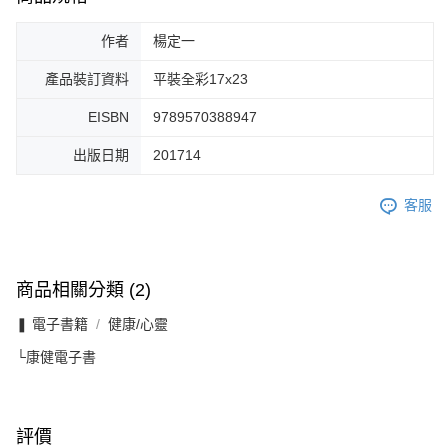
作者
楊定一
產品裝訂資料
平裝全彩17x23
EISBN
9789570388947
出版日期
201714
客服
商品相關分類 (2)
❚ 電子書籍
健康/心靈
└康健電子書
評價