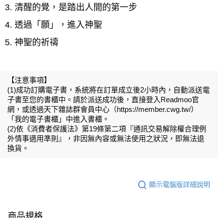
3. 清醒的覺，是踏出人間的第一步 
4. 透過「願」，進入神聖
5. 神聖的祈禱 
【注意事項】
(1)成功訂購電子書，系統將在訂單成立後2小時內，自動派送電
子書至您的書櫃中。請於派送成功後，直接登入Readmoo官
網，或透過天下雜誌群會員中心（https://member.cwg.tw/）
「我的電子書櫃」中進入書櫃。
(2)依《消費者保護法》第19條第二項『通訊交易解除權合理例
外情事適用準則』，非因無內容或無法使用之狀況，即無法退
換貨。
顯示電腦版詳細說明
商品規格