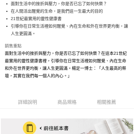
街口支付
面對生活中的挫折與壓力，你是否已忘了如何快樂？
在人間活出醒覺的生命，是我們這一生最大的目的
悠遊付
21世紀最實用的靈性健康書
ATM付款
引導你在日常生活裡如何醒覺、內在生命和外在世界更均衡，讓
人生更圓滿。
運送方式
銷售重點
宅配
面對生活中的挫折與壓力，你是否已忘了如何快樂？在這本21世紀
每筆NT$70，滿NT$799(含以上)免運費
最實用的靈性健康書裡，引導你在日常生活裡如何醒覺、內在生命
數位商品免運
和外在世界更均衡，讓人生更圓滿。楊定一博士：「人生最高的祭
壇，其實在我們每一個人的內心。」
免運費
數位商品離島免運
免運費
詳細說明
商品規格
相關推薦
離島宅配
每筆NT$200，滿NT$99,999(含以上)免運費
海外叢書運費
查看運費