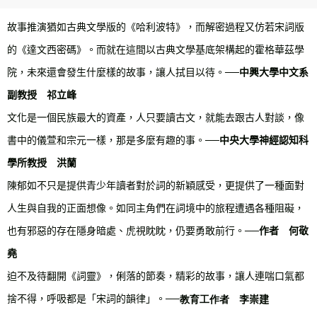
故事推演猶如古典文學版的《哈利波特》，而解密過程又仿若宋詞版
的《達文西密碼》。而就在這間以古典文學基底架構起的霍格華茲學
院，未來還會發生什麼樣的故事，讓人拭目以待。
──
中興大學中文系
副教授 祁立峰
文化是一個民族最大的資產，人只要讀古文，就能去跟古人對談，像
書中的儀萱和宗元一樣，那是多麼有趣的事。
──
中央大學神經認知科
學所教授 洪蘭
陳郁如不只是提供青少年讀者對於詞的新穎感受，更提供了一種面對
人生與自我的正面想像。如同主角們在詞境中的旅程遭遇各種阻礙，
也有邪惡的存在隱身暗處、虎視眈眈，仍要勇敢前行。
──
作者 何敬
堯
迫不及待翻開《詞靈》，俐落的節奏，精彩的故事，讓人連喘口氣都
捨不得，呼吸都是「宋詞的韻律」。
──
教育工作者
李崇建