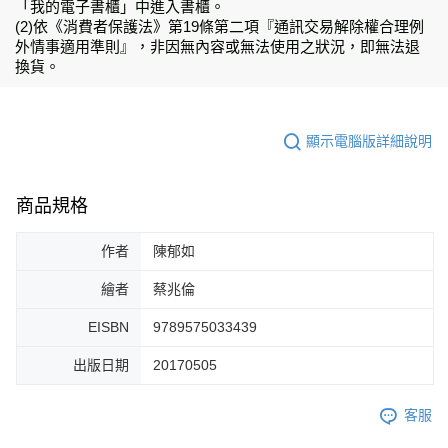
「我的電子書櫃」中進入書櫃。
(2)依《消費者保護法》第19條第二項『通訊交易解除權合理例
外情事適用準則』，非因無內容或無法使用之狀況，即無法退
換貨。
顯示電腦版詳細說明
商品規格
作者
陳郁如
繪者
蔡兆倫
EISBN
9789575033439
出版日期
20170505
客服