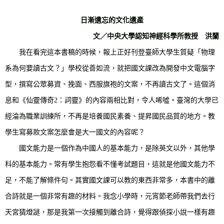
日漸遺忘的文化遺產
文／中央大學認知神經科學所教授 洪蘭
我在看完這本書稿的時候，報上正好刊登臺師大學生質疑「物理
系為何要讀古文？」學校從善如流，就把國文課改為開發中文電腦字
型，撰寫公眾募資、挽面、西服旗袍的文案，不再讀古文了。這個消
息和《仙靈傳奇
2
：詞靈》的內容兩相比對，令人唏噓。臺灣的大學已
經淪為職業訓練所，不再是培養國民素養、提昇國民品質的地方。教
學生寫募款文案怎麼會是大一國文的內容呢？
國文能力是一個作為中國人的基本能力，是除英文以外，其他學
科的基本能力。常有學生抱怨看不懂考試題目，這就是他國文能力不
足，不能了解條件句。其實國文課可以教的東西非常多，本書中的離
合詩就是一個非常有趣的材料。我念小學時，元宵節老師帶我們去行
天宮猜燈謎，那是我第一次接觸到離合詩，覺得跟偵探小說一樣有趣