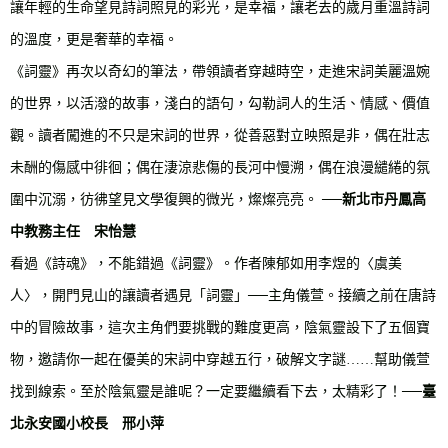
讓年輕的生命望見詩詞照見的彩光，是幸福，讓老去的歲月重溫詩詞
的溫度，更是奢華的幸福。
《詞靈》再次以奇幻的筆法，帶領讀者穿越時空，走進宋詞美麗溫婉
的世界，以活潑的故事，淺白的語句，勾勒詞人的生活、情感、價值
觀。讀者闖進的不只是宋詞的世界，從善惡對立映照是非，偶在壯志
未酬的傷感中徘徊；偶在淒涼悲傷的長河中慢溯，偶在浪漫繾綣的氛
圍中沉溺，彷彿望見文學復興的微光，燦燦亮亮。
──
新北市丹鳳高
中教務主任 宋怡慧
看過《詩魂》，不能錯過《詞靈》。作者陳郁如用李煜的〈虞美
人〉，開門見山的讓讀者遇見「詞靈」──主角儀萱。接續之前在唐詩
中的冒險故事，這次主角們要挑戰的難度更高，陰氣靈設下了五個寶
物，邀請你一起在優美的宋詞中穿越五行，破解文字謎……幫助儀萱
找到線索。至於陰氣靈是誰呢？一定要繼續看下去，太精彩了！
──
臺
北永安國小校長 邢小萍