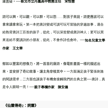
庸置疑。
──
新北市立丹鳳高中教務主任 宋怡慧
詩可以興，可以觀，可以群，可以怨
……
對孩子來說，詩更應該可以
拿來讀拿來玩。
第一本把唐詩變成可讀可玩可冒險的穿越故事，適合
給熟背唐詩三百首的孩子，從此，可以深造變成唐詩神人；更可以買
來送給不愛讀詩的小朋友，從此，不會作詩也會吟。
──
知名兒童文學
作家
王文華
郁如以豐富的想像力，將一首首的唐詩，像電影畫面一樣的描述出
來，並安排了奇幻故事，讓主角穿梭其中。
一方面滿足孩子緊張刺激
的閱讀需求，二方面也讓孩子有機會接觸我們的古典之寶
──
唐詩，真
是令人眼睛一亮！
──
親子專欄作家
陳安儀
《仙靈傳奇
：詞靈》
2