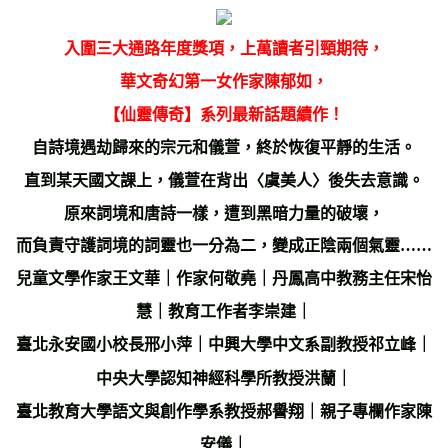
雜誌海外運費
查看運費
數位商品海外免運
查看運費
入圍三大通路年度獎項，上萬讀者引頸期待，
華文奇幻第一女作家陳郁如，
【仙靈傳奇】系列最新話題續作！
自詩境遇劫歸來的宗元和儀萱，終於恢復平靜的生活。
直到某天國文課上，儀萱在背出〈虞美人〉後失去意識。
原來詞境和唐詩一樣，遭到黑暗力量的破壞，
而負責守護詞境的詞靈也一分為二，變成正陰兩個氣靈……
兒童文學作家王文華｜作家何敬堯｜丹鳳高中教務主任宋怡
慧｜教育工作者李崇建｜
臺北永安國小校長邢小萍｜中興大學中文系副教授祁立峰｜
中央大學認知神經科學所教授洪蘭｜
臺北教育大學語文與創作學系教授郝譽翔｜親子專欄作家陳
安儀｜