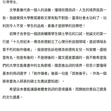
引導學生。
文學素養代表一個人的涵養，懂得欣賞詩詞，人生的境界就高一
些，我總覺得大學教寫募款文案有點不對勁，臺灣社會太功利了，功
利到令人不安，學生的品格、素養才是辦學的目標吧！
前陣子去參加一個諮商輔導學生碩士學位的口試，他論文的第一
行是「十九世紀末，佛洛依德創立了心理分析這個領域，是該領域永
垂不朽的始作俑者」，我很想告訴他佛洛依德有女兒，叫安娜，還相
當有名。他是有後的，不是絕後的。國文還是要讀的，我不敢希望我
們的大學生能像書中的主角那樣，隨意進出詞的境界，但至少要懂得
基本的用詞遣字（「始作俑者」後面一句是「其無後乎」，作為一個
將來要為人師表的碩士生應該要知道）。
希望這本書能讓讀者體會到詞的意境優美，而開始欣賞自己寶貴
的文化遺產。