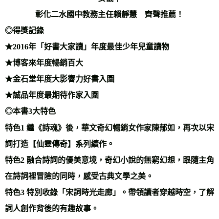
彰化二水國中教務主任賴靜慧 齊聲推薦！
◎得獎記錄
★2016年「好書大家讀」年度最佳少年兒童讀物
★博客來年度暢銷百大
★金石堂年度大影響力好書入圍
★誠品年度最期待作家入圍
◎本書3大特色
特色1 繼《詩魂》後，華文奇幻暢銷女作家陳郁如，再次以宋
詞打造【仙靈傳奇】系列續作。
特色2 融合詩詞的優美意境，奇幻小說的無窮幻想，跟隨主角
在詩詞裡冒險的同時，感受古典文學之美。
特色3 特別收錄「宋詞時光走廊」。帶領讀者穿越時空，了解
詞人創作背後的有趣故事。