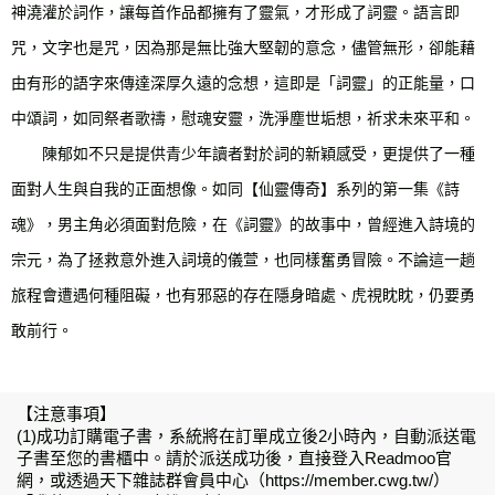
神澆灌於詞作，讓每首作品都擁有了靈氣，才形成了詞靈。語言即
咒，文字也是咒，因為那是無比強大堅韌的意念，儘管無形，卻能藉
由有形的語字來傳達深厚久遠的念想，這即是「詞靈」的正能量，口
中頌詞，如同祭者歌禱，慰魂安靈，洗淨塵世垢想，祈求未來平和。
陳郁如不只是提供青少年讀者對於詞的新穎感受，更提供了一種
面對人生與自我的正面想像。如同【仙靈傳奇】系列的第一集《詩
魂》，男主角必須面對危險，在《詞靈》的故事中，曾經進入詩境的
宗元，為了拯救意外進入詞境的儀萱，也同樣奮勇冒險。不論這一趟
旅程會遭遇何種阻礙，也有邪惡的存在隱身暗處、虎視眈眈，仍要勇
敢前行。
【注意事項】
(1)成功訂購電子書，系統將在訂單成立後2小時內，自動派送電
子書至您的書櫃中。請於派送成功後，直接登入Readmoo官
網，或透過天下雜誌群會員中心（https://member.cwg.tw/）