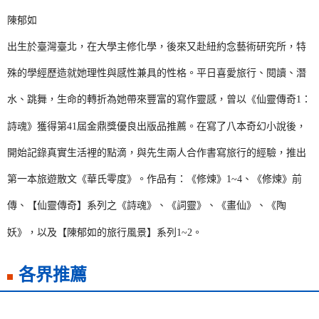
陳郁如
出生於臺灣臺北，在大學主修化學，後來又赴紐約念藝術研究所，特
殊的學經歷造就她理性與感性兼具的性格。平日喜愛旅行、閱讀、潛
水、跳舞，生命的轉折為她帶來豐富的寫作靈感，曾以《仙靈傳奇1：
詩魂》獲得第41屆金鼎獎優良出版品推薦。在寫了八本奇幻小說後，
開始記錄真實生活裡的點滴，與先生兩人合作書寫旅行的經驗，推出
第一本旅遊散文《華氏零度》。作品有：《修煉》1~4、《修煉》前
傳、【仙靈傳奇】系列之《詩魂》、《詞靈》、《畫仙》、《陶
妖》，以及【陳郁如的旅行風景】系列1~2。
各界推薦