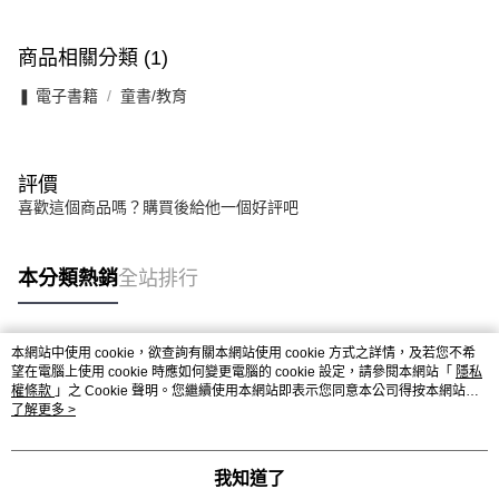
商品相關分類 (1)
❚ 電子書籍
童書/教育
評價
喜歡這個商品嗎？購買後給他一個好評吧
本分類熱銷
全站排行
本網站中使用 cookie，欲查詢有關本網站使用 cookie 方式之詳情，及若您不希
熱門標籤
望在電腦上使用 cookie 時應如何變更電腦的 cookie 設定，請參閱本網站「
隱私
權條款
」之 Cookie 聲明。您繼續使用本網站即表示您同意本公司得按本網站使
用條款之 Cookie 聲明使用 cookie。
了解更多 >
我知道了