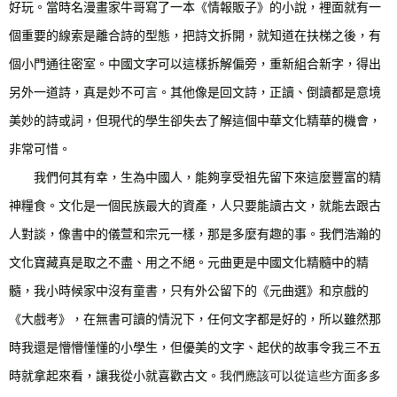
好玩。當時名漫畫家牛哥寫了一本《情報販子》的小說，裡面就有一
個重要的線索是離合詩的型態，把詩文拆開，就知道在扶梯之後，有
個小門通往密室。中國文字可以這樣拆解偏旁，重新組合新字，得出
另外一道詩，真是妙不可言。其他像是回文詩，正讀、倒讀都是意境
美妙的詩或詞，但現代的學生卻失去了解這個中華文化精華的機會，
非常可惜。
我們何其有幸，生為中國人，能夠享受祖先留下來這麼豐富的精
神糧食。文化是一個民族最大的資產，人只要能讀古文，就能去跟古
人對談，像書中的儀萱和宗元一樣，那是多麼有趣的事。我們浩瀚的
文化寶藏真是取之不盡、用之不絕。元曲更是中國文化精髓中的精
髓，我小時候家中沒有童書，只有外公留下的《元曲選》和京戲的
《大戲考》，在無書可讀的情況下，任何文字都是好的，所以雖然那
時我還是懵懵懂懂的小學生，但優美的文字、起伏的故事令我三不五
時就拿起來看，讓我從小就喜歡古文。
我們應該可以從這些方面多多