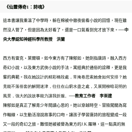
《仙靈傳奇1：詩魂》
這本書讓我重溫了中學時，躲在棉被中徹夜偷看小說的回憶，現在雖
然沒人管了，但是因為太好看了，還是一口氣看到完才放下來。
──
中
央大學認知神經科學所教授 洪蘭
西方有雷克‧萊爾頓，如今東方有了陳郁如，她劍指唐詩，融入西方
奇幻小說，以及東方武俠小說的手法，寓經典於通俗的詮釋，更是我
輩的典範。
我在她設計的精彩橋段處，常掩卷思索她會如何安排？她
竟能不落俗套的解開迷津，往往在山窮水盡之處，又展開柳暗花明的
風景，強大的說故事能力讓我折服。
──
教育工作者 李崇建
陳郁如是真正了解青少年閱讀心思的，她以穿越時空、冒險闖關為寫
作軸線，以生動活潑說故事的口吻，讓孩子學習唐詩的旅程變成一段
又一段的奇幻之旅，難怪她被被譽為東方的
J.K.
羅琳，這一點真的無