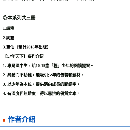
◎本系列共三冊
詩魂
1.
2.詞靈
3.畫仙（預計2018年出版）
【少年天下】系列介紹
1.
專屬國中生，給
10-15
歲「輕」少年的閱讀提案。
2.
夠酷而不幼稚，能吸引少年的包裝和題材。
3.
以少年為本位，提供邁向成長的關鍵字。
4.
有深度但無難度，得以思辨的優質文本。
作者介紹