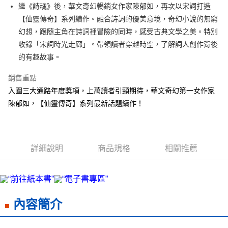
街口支付
繼《詩魂》後，華文奇幻暢銷女作家陳郁如，再次以宋詞打造
【仙靈傳奇】系列續作。融合詩詞的優美意境，奇幻小說的無窮
悠遊付
幻想，跟隨主角在詩詞裡冒險的同時，感受古典文學之美。特別
ATM付款
收錄「宋詞時光走廊」。帶領讀者穿越時空，了解詞人創作背後
的有趣故事。
運送方式
銷售重點
宅配
入圍三大通路年度獎項，上萬讀者引頸期待，華文奇幻第一女作家
每筆NT$70，滿NT$799(含以上)免運費
陳郁如，【仙靈傳奇】系列最新話題續作！
數位商品免運
免運費
數位商品離島免運
詳細說明
商品規格
相關推薦
免運費
離島宅配
每筆NT$200，滿NT$99,999(含以上)免運費
內容簡介
海外叢書運費
查看運費