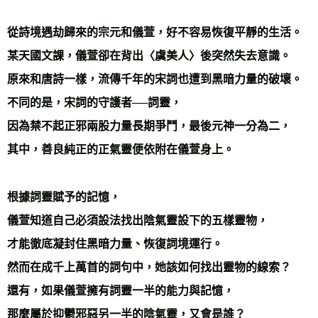
從詩境遇劫歸來的宗元和儀萱，好不容易恢復平靜的生活。
某天國文課，儀萱卻在背出〈虞美人〉後突然失去意識。
原來和唐詩一樣，流傳千年的宋詞也遭到黑暗力量的破壞。
不同的是，宋詞的守護者──詞靈，
因為禁不起正邪兩股力量長期爭鬥，最後元神一分為二，
其中，善良純正的正氣靈便依附在儀萱身上。
根據詞靈賦予的記憶，
儀萱知道自己必須設法找出陰氣靈設下的五樣靈物，
才能徹底凝封住黑暗力量、恢復詞境運行。
然而在成千上萬首的詞句中，她該如何找出靈物的線索？
還有，如果儀萱擁有詞靈一半的能力與記憶，
那麼屬於抑鬱邪惡另一半的陰氣靈，又會是誰？