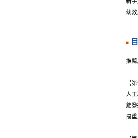
新手
幼教
推薦
【第
人工
能發
最重