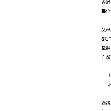
透過
每位
父母
都是
掌握
自然
    「語言是人類最重要的表徵工具，深刻且長期的影響了概念發展與大腦建構。

適