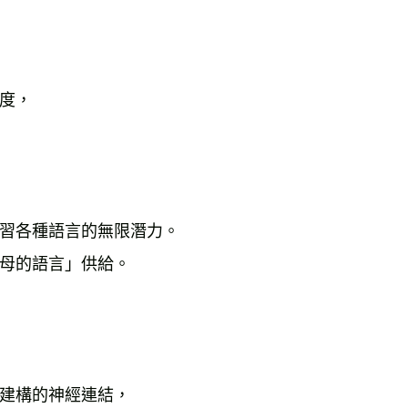
度，

習各種語言的無限潛力。

母的語言」供給。

建構的神經連結，
