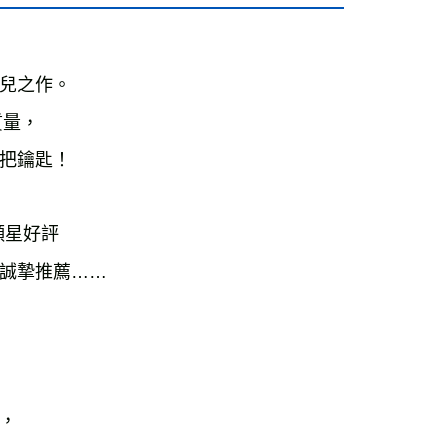
兒之作。

量，

把鑰匙！

顆星好評

誠摯推薦……


