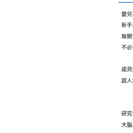
嬰兒
新手
無關
不必
諾貝
超人
研究
大腦