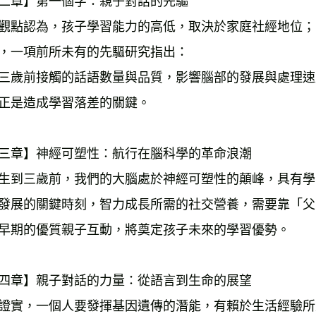
二章】第一個字：親子對話的先驅

觀點認為，孩子學習能力的高低，取決於家庭社經地位；

，一項前所未有的先驅研究指出：

三歲前接觸的話語數量與品質，影響腦部的發展與處理速
正是造成學習落差的關鍵。

三章】神經可塑性：航行在腦科學的革命浪潮

生到三歲前，我們的大腦處於神經可塑性的顛峰，具有學
發展的關鍵時刻，智力成長所需的社交營養，需要靠「父
早期的優質親子互動，將奠定孩子未來的學習優勢。

四章】親子對話的力量：從語言到生命的展望

證實，一個人要發揮基因遺傳的潛能，有賴於生活經驗所