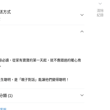
清除
送方式
紀錄
費
次付款
母必讀，從家有寶寶的第一天起，就不應錯過的暖心育
。
天生聰明，是「親子對話」能讓他們變得聰明！
類 (1)
籍
童書/教育
客服