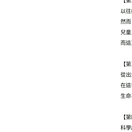
【第
以往
然而
兒童
而這
【第
從出
在這
生命
【第
科學