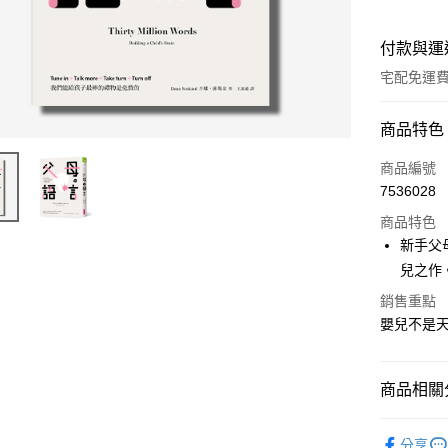
付款與運
宅配免運
付款方式
商品特色
信用卡一
商品編號
7536028
LINE Pay
商品特色
Apple Pay
新手父
兒之作
街口支付
銷售重點
悠遊付
嬰兒不是
ATM付款
商品相關分
運送方式
❚ 電子書
分享