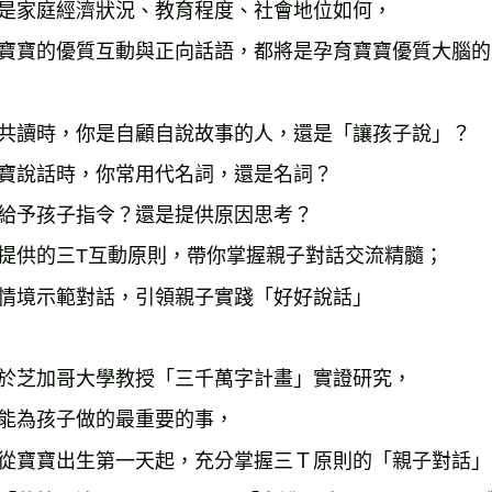
是家庭經濟狀況、教育程度、社會地位如何，

寶寶的優質互動與正向話語，都將是孕育寶寶優質大腦的
共讀時，你是自顧自說故事的人，還是「讓孩子說」？

寶說話時，你常用代名詞，還是名詞？

給予孩子指令？還是提供原因思考？

提供的三T互動原則，帶你掌握親子對話交流精髓；

情境示範對話，引領親子實踐「好好說話」

於芝加哥大學教授「三千萬字計畫」實證研究，

能為孩子做的最重要的事，

從寶寶出生第一天起，充分掌握三Ｔ原則的「親子對話」；