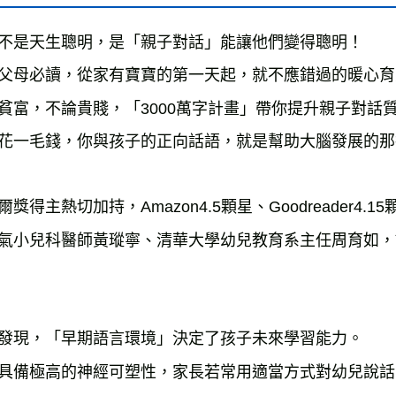
不是天生聰明，是「親子對話」能讓他們變得聰明！

父母必讀，從家有寶寶的第一天起，就不應錯過的暖心育
貧富，不論貴賤，「3000萬字計畫」帶你提升親子對話質
花一毛錢，你與孩子的正向話語，就是幫助大腦發展的那
爾獎得主熱切加持，Amazon4.5顆星、Goodreader4.15
氣小兒科醫師黃瑽寧、清華大學幼兒教育系主任周育如，
發現，「早期語言環境」決定了孩子未來學習能力。

具備極高的神經可塑性，家長若常用適當方式對幼兒說話，