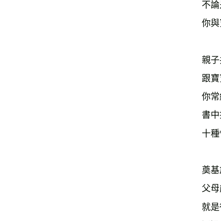
不論
你與
親子
跟寶
你常
書中
十種
奠基
父母
就是