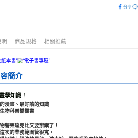
宅配
❚ 電子書
分享
每筆NT$7
數位商品
免運費
數位商品
說明
商品規格
相關推薦
免運費
離島宅配
每筆NT$2
內容簡介
海外叢書
雜誌海外
畫學知識！
數位商品
的漫畫、最好讀的知識
生物科普橋樑書
物警察達克比又要辦案了！
這次的業務範圍管很寬，