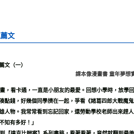
推薦文
薦文（一）
課本像漫畫書 童年夢想
，看卡通，一直是小朋友的最愛。回想小學時，放學回
湊點錢，好幾個同學擠在一起，爭看《諸葛四郎大戰魔鬼
雄人物。我常常看到忘記回家，還勞動學校老師出來趕人
不知有多好！」
【達克比辦案】系列書稿，看著看著，竟然就翻到最後