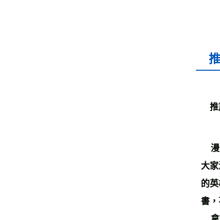
推
漫畫
大家
的英
書，
拿到