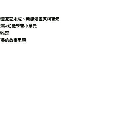
漫畫家彭永成、新銳漫畫家柯智元
故事+知識學習小單元
案推理
普書的故事呈現