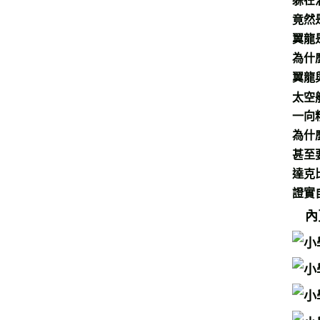
躲在
竟然
翼龍
為什
翼龍
太空
一向
為什
甚至
達克
證實
內