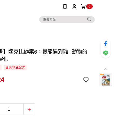
0
書】達克比辦案6：暴龍遇到雞─動物的
演化
國家/地區配送
24