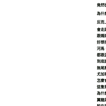
竟然
為什
反而
會走
跟媽
好想
河馬
都跟
到底
無尾
尤加
怎麼
這隻
為什
翼龍