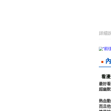
詳細
看漫
最好看
超幽默
熱血動
而且他