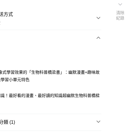
清除
送方式
紀錄
費
次付款
像式學習效果的「生物科普橋梁書」：幽默漫畫+趣味故
識學習小單元特色
知識！最好看的漫畫、最好讀的知識超幽默生物科普橋樑
類 (1)