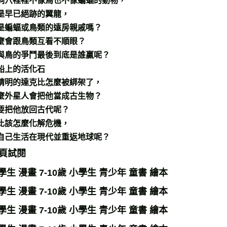
洞穴裡裡不像鳥也不像蝙蝠的動物，
是早已絕跡的翼龍，
是蝙蝠或鳥類的遠房親戚嗎？
麼會跟鳥類互看不順眼？
與鳥的爭鬥最後到底是誰贏呢？
船上的活化石
精明的達克比怎麼被綁架了，
麼外星人會把他當成古生物？
要把他放回古代呢？
比該怎麼化解危機，
自己生活在現代並重返地球呢？
頁試閱