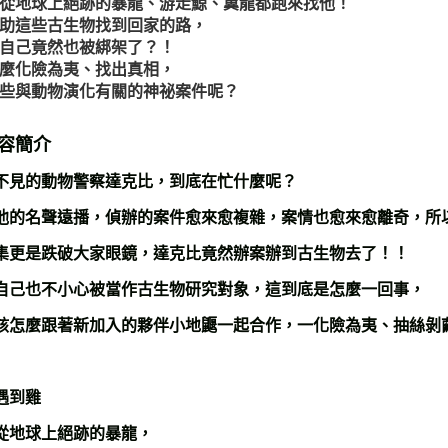
從地球上絕跡的暴龍、游走鯨、翼龍都跑來找他！
助這些古生物找到回家的路，
自己竟然也被綁架了？！
麼化險為夷、找出真相，
些與動物演化有關的神祕案件呢？
容簡介
不見的動物警察達克比，到底在忙什麼呢？
他的名聲遠播，偵辦的案件愈來愈複雜，案情也愈來愈離奇，所
集更是跌破大家眼鏡，達克比竟然辦案辦到古生物去了！！
自己也不小心被當作古生物研究對象，這到底是怎麼一回事，
該怎麼跟著新加入的夥伴小地鼴一起合作，一化險為夷、抽絲剝
遇到雞
從地球上絕跡的暴龍，