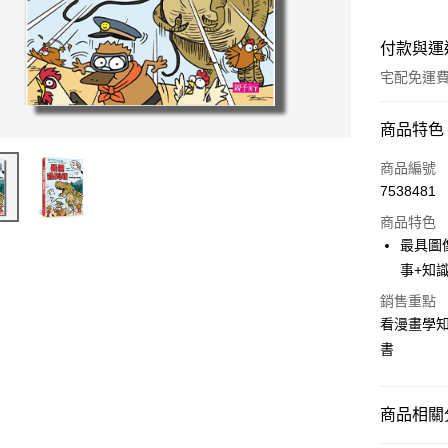
付款與運
宅配免運
付款方式
商品特色
信用卡一
商品編號
7538481
LINE Pay
商品特色
Apple Pay
最具圖
事+知
街口支付
銷售重點
悠遊付
看漫畫學
書
ATM付款
商品相關分
運送方式