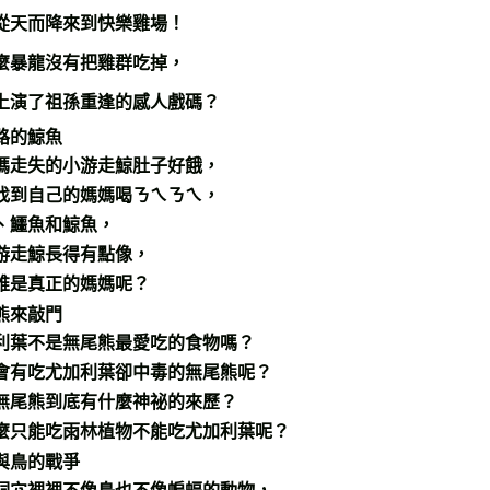
從天而降來到快樂雞場！
麼暴龍沒有把雞群吃掉，
上演了祖孫重逢的感人戲碼？
路的鯨魚
媽走失的小游走鯨肚子好餓，
找到自己的媽媽喝ㄋㄟㄋㄟ，
、鱷魚和鯨魚，
游走鯨長得有點像，
誰是真正的媽媽呢？
熊來敲門
利葉不是無尾熊最愛吃的食物嗎？
會有吃尤加利葉卻中毒的無尾熊呢？
無尾熊到底有什麼神祕的來歷？
麼只能吃雨林植物不能吃尤加利葉呢？
與鳥的戰爭