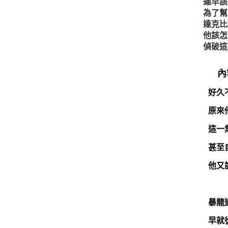
連早該
為了幫
達克比
他該怎
偵破這
內
好久
原來
這一
甚至
他又
暴龍
早就