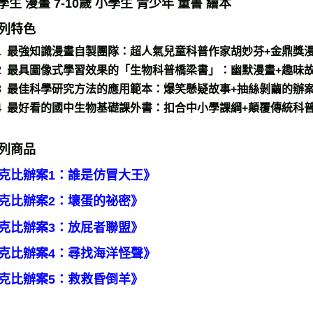
列特色
1 最強知識漫畫自製團隊：
超人氣兒童科普作家胡妙芬+金鼎獎
2 最具圖像式學習效果的「生物科普橋梁書」：
幽默漫畫+趣味
3 最佳科學研究方法的應用範本：
爆笑懸疑故事+抽絲剝繭的辦
4 最好看的國中生物基礎課外書：
扣合中小學課綱+顛覆傳統科
列商品
克比辦案1：誰是仿冒大王》
克比辦案2：壞蛋的祕密》
克比辦案3：放屁者聯盟》
克比辦案4：尋找海洋怪聲》
克比辦案5：救救昏倒羊》