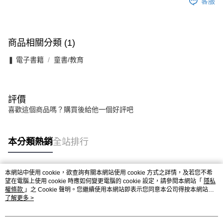
客服
商品相關分類 (1)
❚ 電子書籍
童書/教育
評價
喜歡這個商品嗎？購買後給他一個好評吧
本分類熱銷
全站排行
本網站中使用 cookie，欲查詢有關本網站使用 cookie 方式之詳情，及若您不希
熱門標籤
望在電腦上使用 cookie 時應如何變更電腦的 cookie 設定，請參閱本網站「
隱私
權條款
」之 Cookie 聲明。您繼續使用本網站即表示您同意本公司得按本網站使
用條款之 Cookie 聲明使用 cookie。
了解更多 >