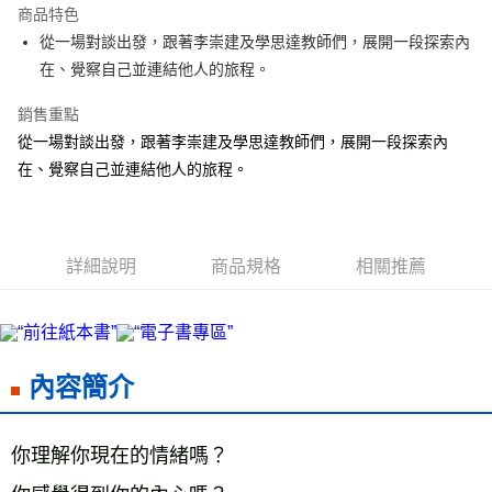
商品特色
街口支付
從一場對談出發，跟著李崇建及學思達教師們，展開一段探索內
在、覺察自己並連結他人的旅程。
悠遊付
銷售重點
ATM付款
從一場對談出發，跟著李崇建及學思達教師們，展開一段探索內
在、覺察自己並連結他人的旅程。
運送方式
宅配
每筆NT$70，滿NT$799(含以上)免運費
詳細說明
商品規格
相關推薦
數位商品免運
免運費
數位商品離島免運
免運費
內容簡介
離島宅配
每筆NT$200，滿NT$99,999(含以上)免運費
你理解你現在的情緒嗎？
海外叢書運費
查看運費