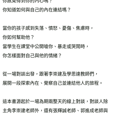
你感覺得到你的內心嗎？
雜誌海外運費
查看運費
你知道如何與自己的內在連結嗎？
數位商品海外免運
查看運費
當你的孩子感到失落、憤怒、憂傷、焦慮時，
你如何幫助他？
當學生在課堂中公開嗆你、暴走或哭鬧時，
你怎樣面對自己與他的情緒？
從一場對談出發，跟著李崇建及學思達教師們，
展開一段探索內在、覺察自己並連結他人的旅程。
這本書源起於一場為期兩整天的線上對談，對談人除
主角李崇建老師外，還有張輝誠老師、郭進成老師與