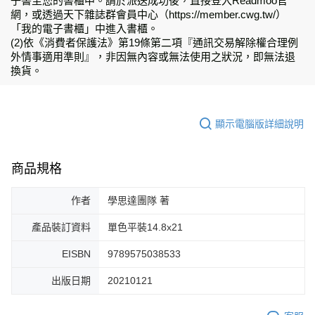
子書至您的書櫃中。請於派送成功後，直接登入Readmoo官
網，或透過天下雜誌群會員中心（https://member.cwg.tw/）
「我的電子書櫃」中進入書櫃。
(2)依《消費者保護法》第19條第二項『通訊交易解除權合理例
外情事適用準則』，非因無內容或無法使用之狀況，即無法退
換貨。
顯示電腦版詳細說明
商品規格
作者
學思達團隊 著
產品裝訂資料
單色平裝14.8x21
EISBN
9789575038533
出版日期
20210121