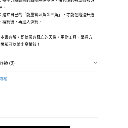
：接手分崩離析的新團隊也不怕，快狠準的殘局收拾與
理。
：建立自己的「能量管理黃金三角」，才能在跑進升遷
、複賽後，再進入決賽。
付款
，本書有解。即使沒有鐵血的天性，用對工具、掌握方
0，滿NT$499(含以上)免運費
環境都可以帶出高績效！
家取貨
0，滿NT$499(含以上)免運費
類 (3)
付款
管理與領導
0，滿NT$799(含以上)免運費
客服
籍
1取貨
0，滿NT$799(含以上)免運費
0，滿NT$799(含以上)免運費