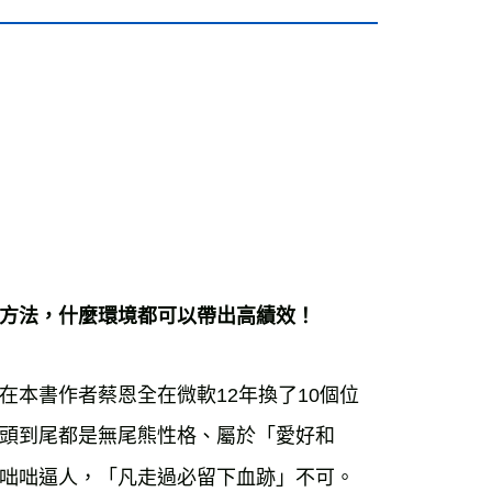
在本書作者蔡恩全在微軟
12
年換了
10
個位
頭到尾都是無尾熊性格、屬於「愛好和
咄咄逼人，「凡走過必留下血跡」不可。