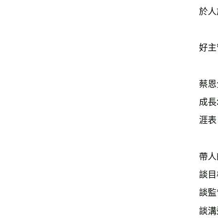
於人
好主
蔡恩
成長
涯表
帶人
談目
談監
談溝