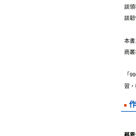
談領
談韌
本書
商叢
「
99
習，
蔡恩