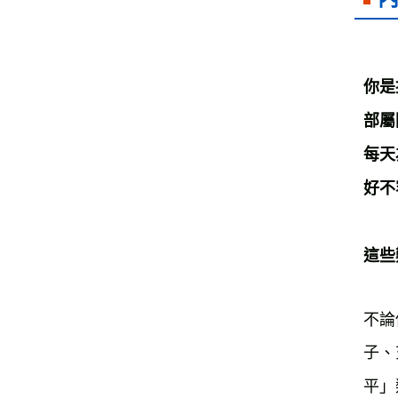
你是
部屬
每天
好不
不論
子、
平」