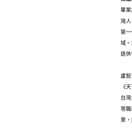
畢業
灣人
第一
域。
退休
盧智
《天
台灣
等職
意，