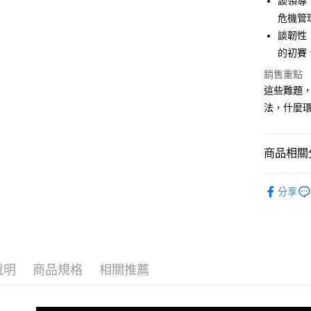
談領導
ATM付款
危機管
談韌性
的初賽
運送方式
銷售重點
全家取貨
這些難題
每筆NT$5
法，什麼
付款後全
每筆NT$5
商品相關分
7-11取貨
└商業財經
每筆NT$6
分享
❚ 紙本書
付款後7-1
最新出版
每筆NT$6
宅配
說明
商品規格
相關推薦
每筆NT$7
離島宅配