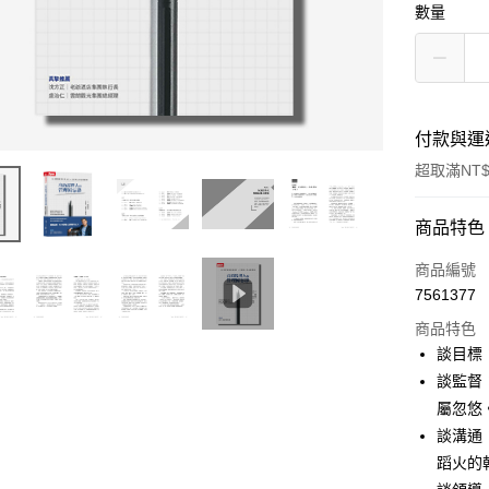
數量
付款與運
超取滿NT$
付款方式
商品特色
信用卡一
商品編號
7561377
超商取貨
商品特色
LINE Pay
談目標
談監督
Apple Pay
屬忽悠
街口支付
談溝通
蹈火的
悠遊付