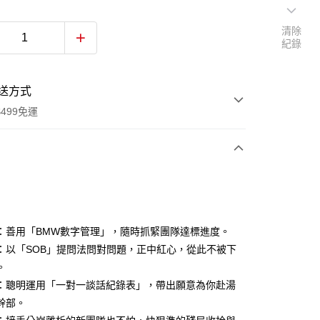
清除
紀錄
送方式
499免運
次付款
付款
：善用「BMW數字管理」，隨時抓緊團隊達標進度。
：以「SOB」提問法問對問題，正中紅心，從此不被下
。
：聰明運用「一對一談話紀錄表」，帶出願意為你赴湯
幹部。