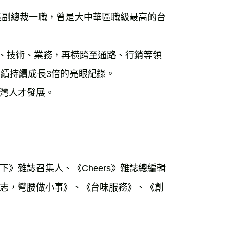
區副總裁一職，曾是大中華區職級最高的台
發、技術、業務，再橫跨至通路、行銷等領
績持續成長3倍的亮眼紀錄。

灣人才發展。

》雜誌召集人、《Cheers》雜誌總編輯
志，彎腰做小事》、《台味服務》、《創