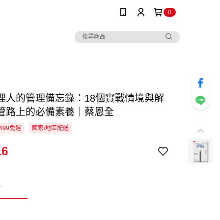
0
理人的管理備忘錄：18個實戰情境與解
管路上的必備素養｜蔡恩全
499免運
國家/地區配送
16
看