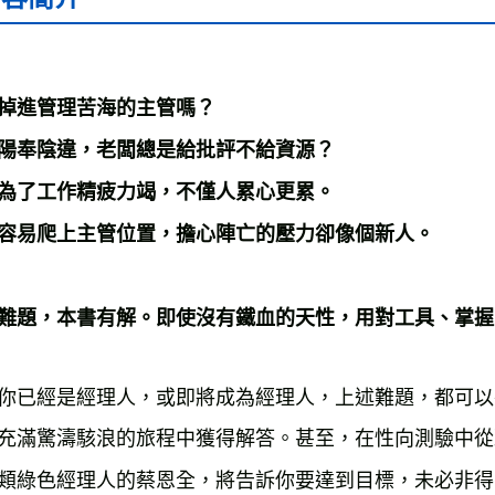
掉進管理苦海的主管嗎？

陽奉陰違，老闆總是給批評不給資源？

為了工作精疲力竭，不僅人累心更累。

容易爬上主管位置，擔心陣亡的壓力卻像個新人。

你已經是經理人，或即將成為經理人，上述難題，都可以
充滿驚濤駭浪的旅程中獲得解答。甚至，在性向測驗中從
類綠色經理人的蔡恩全，將告訴你要達到目標，未必非得