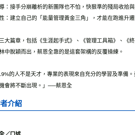
導：接手分崩離析的新團隊也不怕，快狠準的殘局收拾與
性：建立自己的「能量管理黃金三角」，才能在跑進升遷
三大篇章，包括《生涯起手式》、《管理工具箱》、《終
林中脫穎而出，蔡恩全靠的是這套架構的反覆操練。
.9%
的人不是天才，專業的表現來自充分的學習及準備。
機會將不斷出現。」
──
蔡恩全
作者介紹
全／口述