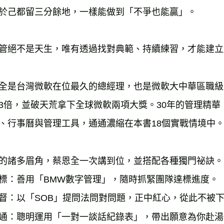
於己都留三分餘地，一樣能做到「不爭也能贏」。
管絕不是天生，唯有透過找對典範、持續練習，才能建立
全是台灣微軟在位最久的總經理，也是微軟大中華區職級
3
倍，並破天荒拿下全球微軟兩項大獎。
30
年的管理精華
、行事曆與管理工具，通通濃縮在本書
18
個實戰情境中
的諸多眉角，蔡恩全一次講到位，並搭配各種獨門祕訣。
標：善用「
BMW
數字管理」，隨時抓緊團隊達標進度。
督：以「
SOB
」提問法問對問題，正中紅心，從此不被
通：聰明運用「一對一談話紀錄表」，帶出願意為你赴湯