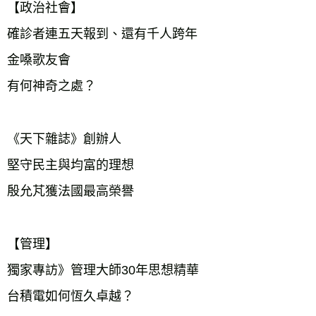
【政治社會】

確診者連五天報到、還有千人跨年

金嗓歌友會

有何神奇之處？　　　  

《天下雜誌》創辦人

堅守民主與均富的理想

殷允芃獲法國最高榮譽  

【管理】

獨家專訪》管理大師30年思想精華

台積電如何恆久卓越？
