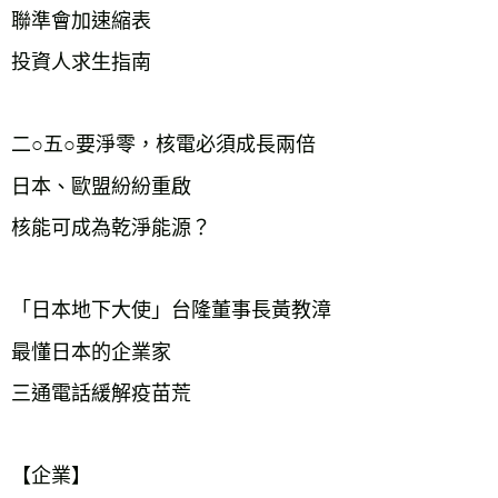
聯準會加速縮表

投資人求生指南　　　  

二○五○要淨零，核電必須成長兩倍

日本、歐盟紛紛重啟

核能可成為乾淨能源？  

「日本地下大使」台隆董事長黃教漳

最懂日本的企業家

三通電話緩解疫苗荒　  

【企業】
