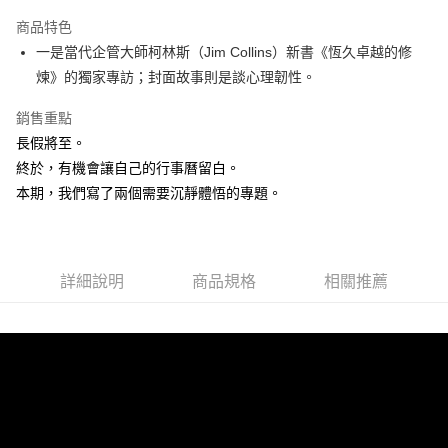
LINE Pay
商品特色
Apple Pay
一是當代企管大師柯林斯（Jim Collins）新書《恆久卓越的修
煉》的獨家專訪；封面故事則是談心理韌性。
街口支付
銷售重點
悠遊付
長假將至。
ATM付款
終於，有機會讓自己的行事曆留白。
本期，我們寫了兩個需要沉靜體悟的專題。
運送方式
全家取貨付款
每筆NT$50，滿NT$499(含以上)免運費
詳細說明
商品規格
相關推薦
付款後全家取貨
每筆NT$50，滿NT$499(含以上)免運費
7-11取貨付款
每筆NT$60，滿NT$799(含以上)免運費
付款後7-11取貨