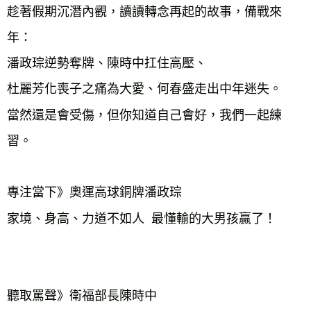
趁著假期沉潛內觀，讀讀轉念再起的故事，備戰來
年：

潘政琮逆勢奪牌、陳時中扛住高壓、

杜麗芳化喪子之痛為大愛、何春盛走出中年迷失。

當然還是會受傷，但你知道自己會好，我們一起練
習。

專注當下》奧運高球銅牌潘政琮

家境、身高、力道不如人  最懂輸的大男孩贏了！　 
聽取罵聲》衛福部長陳時中
