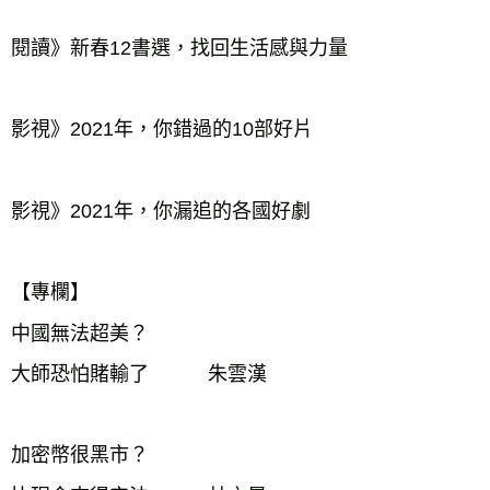
閱讀》新春12書選，找回生活感與力量　　  　  

影視》2021年，你錯過的10部好片  　　    

影視》2021年，你漏追的各國好劇

【專欄】

中國無法超美？

大師恐怕賭輸了　　　朱雲漢

加密幣很黑市？
