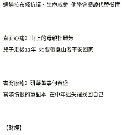
遇過拉布條抗議、生命威脅  他學會體諒代替衝撞　   
直面心痛》山上的母親杜麗芳

兒子走後11年  她要帶登山者平安回家　　　　　 
書寫療癒》研華董事何春盛

寫滿憤恨的筆記本  在中年迷失裡找回自己　　　　  
【財經】
