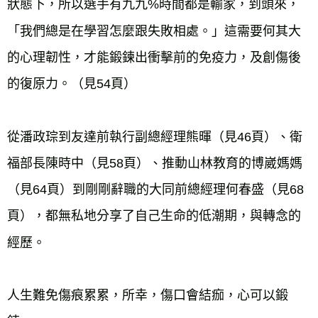
狀態下，所以選手有九九%時間都是輸家，到頭來，
「我們總是在學習怎麼跟失敗相處。」這需要何其大
的心理韌性，才能鍛鍊出衝擊前的免疫力，及創傷後
的復原力。（見54頁）

從潘政琮到友達前執行副總經理熊暉（見46頁）、衛
福部長陳時中（見58頁）、推動山林教育的博崴媽媽
（見64頁）到剛剛辭職的大同前總經理何春盛（見68
頁），都無私地分享了自己生命的低潮期，與轉念的
經歷。

人生難免傷痕累累，所幸，傷口會結痂，心可以鍛