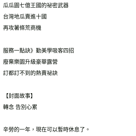
瓜瓜園七億王國的祕密武器

台灣地瓜賣進十國

再攻薯條荒商機　　　　　　

服務一點訣》勤美學吸客四招

廢棄樂園升級豪華露營

訂都訂不到的熱賣祕訣  

【封面故事】

轉念 告別心累

辛勞的一年，現在可以暫時休息了。
