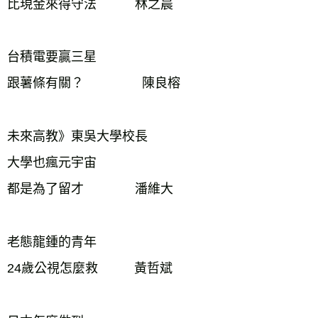
比現金來得守法　　　林之晨

台積電要贏三星

跟薯條有關？　　　　  陳良榕

未來高教》東吳大學校長

大學也瘋元宇宙

都是為了留才　　　　潘維大

老態龍鍾的青年

24歲公視怎麼救　　   黃哲斌
