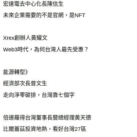
宏達電去中心化長陳信生

未來企業需要的不是官網，是NFT 　　　  

Xrex創辦人黃耀文

Web3時代，為何台灣人最先受惠？　　　 

能源轉型》

經濟部次長曾文生

走向淨零碳排，台灣靠七個字

倍速羅得台灣董事長暨總經理黃天德

比爾蓋茲投資地熱，看好台灣27區　　　    
