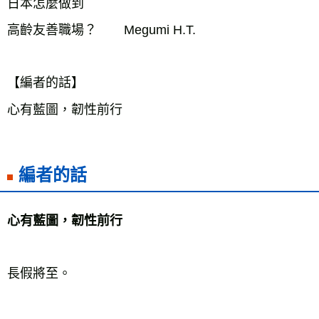
日本怎麼做到

高齡友善職場？　    Megumi H.T.

【編者的話】

心有藍圖，韌性前行
編者的話
心有藍圖，韌性前行
長假將至。
