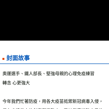
每筆NT$60，滿NT$799(含以上)免運費
宅配
每筆NT$70，滿NT$799(含以上)免運費
離島宅配
每筆NT$200，滿NT$99,999(含以上)免運費
海外叢書運費
查看運費
雜誌海外運費
查看運費
封面故事
數位商品海外免運
查看運費
奧運選手、鐵人部長、堅強母親的心理免疫練習

轉念 心更強大

今年我們忙著防疫，用各大疫苗抵禦新冠病毒入侵，
