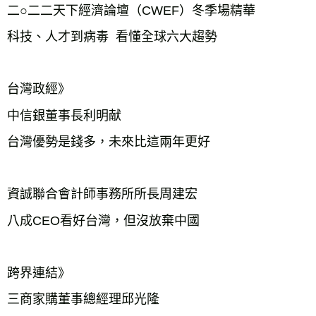
二○二二天下經濟論壇（CWEF）冬季場精華

科技、人才到病毒  看懂全球六大趨勢　　    　  

台灣政經》

中信銀董事長利明献

台灣優勢是錢多，未來比這兩年更好　　　

資誠聯合會計師事務所所長周建宏

八成CEO看好台灣，但沒放棄中國　　　

跨界連結》

三商家購董事總經理邱光隆
