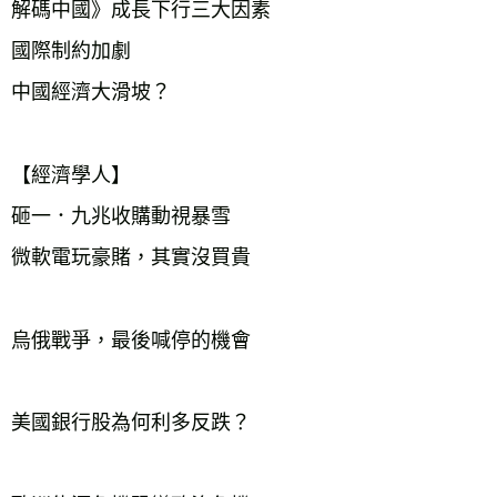
解碼中國》成長下行三大因素

國際制約加劇

中國經濟大滑坡？　　　　  

【經濟學人】

砸一．九兆收購動視暴雪

微軟電玩豪賭，其實沒買貴

烏俄戰爭，最後喊停的機會

美國銀行股為何利多反跌？
