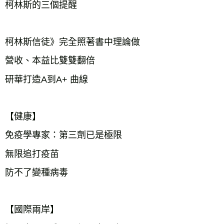
柯林斯的三個提醒         

柯林斯信徒》完全照著書中理論做

營收、本益比雙雙翻倍

研華打造A到A+ 曲線      

【健康】

免疫學專家：第三劑已是極限

無限追打疫苗

防不了變種病毒　　　  

【國際兩岸】
