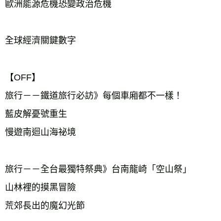
歐洲能源危機恐變政治危機

全球經濟關鍵數字

【OFF】

旅行－－鐵道旅行必訪》每個車廂都不一樣！

藍皮解憂號重生

慢遊南迴山海祕境　　　 

旅行－－全台最獨特祭典》台南龍崎「空山祭」

山林裡的摸黑冒險

荒郊長出的魔幻光節　  
