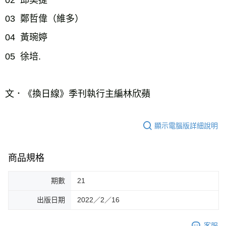
02  邱奕捷

03  鄭哲偉（維多）

04  黃琬婷

05  徐培.

文．《換日線》季刊執行主編林欣蘋
顯示電腦版詳細說明
商品規格
期數
21
出版日期
2022／2／16
客服