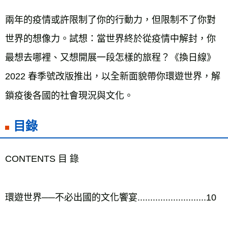
宅配
兩年的疫情或許限制了你的行動力，但限制不了你對
每筆NT$70，滿NT$799(含以上)免運費
世界的想像力。試想：當世界終於從疫情中解封，你
離島宅配
最想去哪裡、又想開展一段怎樣的旅程？《換日線》
每筆NT$200，滿NT$99,999(含以上)免運費
2022 春季號改版推出，以全新面貌帶你環遊世界，解
海外叢書運費
查看運費
鎖疫後各國的社會現況與文化。
雜誌海外運費
查看運費
數位商品海外免運
查看運費
目錄
CONTENTS 目 錄

環遊世界──不必出國的文化饗宴...........................10
