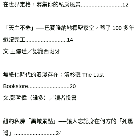
在世界定格，募集你的私房風景...........................12

「天主不急」──巴賽隆納地標聖家堂，蓋了 100 多年
還沒完工...........................14

文.王儷瑾／認識西班牙

無紙化時代的浪漫存在：洛杉磯 The Last 
Bookstore...........................20

文.鄭哲偉（維多）／讀者投書

紐約私房「異域景點」──讓人忘記身在何方的「死馬
灣」...........................24
