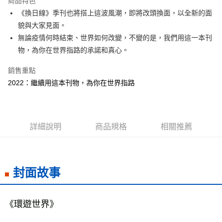
商品特色
Apple Pay
《換日線》季刊也將搭上這波風潮，即將改頭換面，以全新的面
貌與大家見面。
街口支付
無論疫情何時結束、世界如何改變，不變的是，我們用這一本刊
悠遊付
物，為你在世界指路的承諾和真心。
ATM付款
銷售重點
2022：繼續用這本刊物，為你在世界指路
運送方式
全家取貨付款
每筆NT$50，滿NT$499(含以上)免運費
詳細說明
商品規格
相關推薦
付款後全家取貨
每筆NT$50，滿NT$499(含以上)免運費
7-11取貨付款
封面故事
每筆NT$60，滿NT$799(含以上)免運費
付款後7-11取貨
《環遊世界》

每筆NT$60，滿NT$799(含以上)免運費